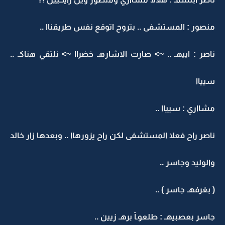
منصور : المستشفى .. بتروح اتوقع نفس طريقناا ..
ناصر : اييهـ .. ~> صارت الاشارهـ خضراا ~> نلتقي هناكـ ..
سيياا
مشااري : سيياا ..
ناصر راح فعلا المستشفى لكن راح يزورهاا .. وبعدها زار خالد
والوليد وجاسر ..
( بغرفهـ جاسر ) ..
جاسر بعصبيهـ : طلعوـآ برهـ زيين ..