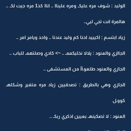
الوليد : شوف مره عليكـ ومره عليناا .. اناا كذ1 مره جيت لكـ ..
هالمرة انت تجي ليي..
زياد ابتسم : اكيييد احنا كم وليد عندنا .. واحد ويامر امر ..
الجاازي والعنود : يلالا نخليكممـ .. ~> كادي وصلتهمـ للباب ..
الجازي والعنود طلعوـآآ من المستشفى ..
الجازي وهي بالطريق : تصدقيين زياد مره متغير وشكلهـ
كووـل
العنود : لا تصكينهـ بعيين اذكري ربكـ ..