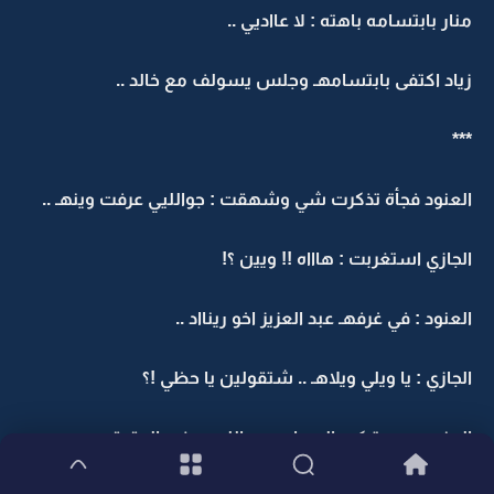
منار بابتسامه باهته : لا عااديي ..
زياد اكتفى بابتسامهـ وجلس يسولف مع خالد ..
***
العنود فجأة تذكرت شي وشهقت : جوالليي عرفت وينهـ ..
الجازي استغربت : هاااه !! ويين ؟!
العنود : في غرفهـ عبد العزيز اخو رينااد ..
الجازي : يا ويلي ويلاهـ .. شتقولين يا حظي !؟
العنود وهي تركب السيارهـ : واللهـ هذهـ الحقيقهـ ..