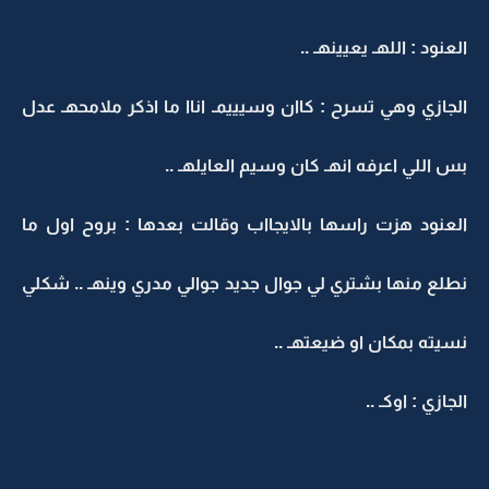
العنود : اللهـ يعيينهـ ..
الجازي وهي تسرح : كاان وسيييمـ اناا ما اذكر ملامحهـ عدل
بس اللي اعرفه انهـ كان وسيم العايلهـ ..
العنود هزت راسها بالايجااب وقالت بعدها : بروح اول ما
نطلع منها بشتري لي جوال جديد جوالي مدري وينهـ .. شكلي
نسيته بمكان او ضيعتهـ ..
الجازي : اوكـ ..