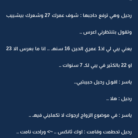
رحيل وهي ترفع حاجبها : شوف عمرك 27 وشعرك بيشييب
وتقول بتنتظرني اعرس ..
يعني يبي لي اذ1 عمري الحين 16 سنهـ .. انا ما بعرس الا 23
او 22 بالكثير في يبي لكـ 7 سنوات ..
ياسر : اقوـل رحيل حبيبتيي..
رحيل : هلا ..
ياسر : في موضوع الزواج ارجوك لا تكمليني فيهـ ..
رحيل تحطمت وقامت : اوك ثانكس .. ~> وراحت نامت ..