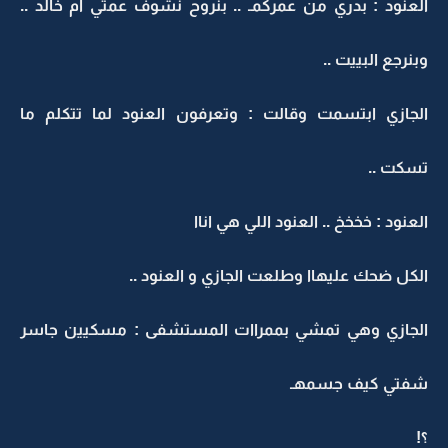
العنود : بدري من عمركمـ .. بنروح نشوف عمتي ام خالد ..
وبنرجع البييت ..
الجازي ابتسمت وقالت : وتعرفون العنود لما تتكلم ما
تسكت ..
العنود : خخخخ .. العنود اللي هي اناا
الكل ضحك عليهاا وطلعت الجازي و العنود ..
الجازي وهي تمشي بممراات المستشفى : مسكيين جاسر
شفتي كيف جسمهـ
؟!