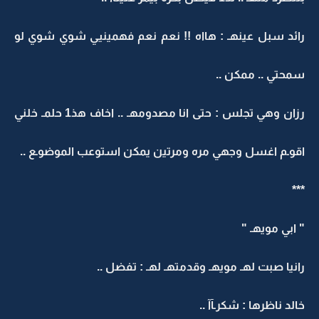
رائد سبل عينهـ : هااه !! نعم نعم فهمينيي شوي شوي لو
سمحتي .. ممكن ..
رزان وهي تجلس : حتى انا مصدومهـ .. اخاف هذ1 حلمـ خلني
اقوـم اغسل وجهي مره ومرتين يمكن استوعب الموضوـع ..
***
" ابي مويهـ "
رانيا صبت لهـ مويهـ وقدمتهـ لهـ : تفضل ..
خالد ناظرها : شكرـآآ ..