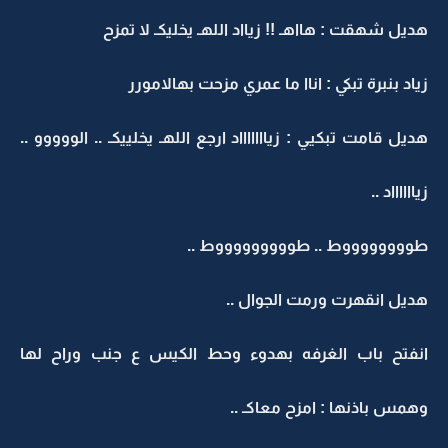
هديل شهقت : هااهـ !! زيااد اللهـ يخليكـ لا تمزح
زياد بنبرة تبكي : اناا ما عمري مزحت بهالامورر
هديل قامت تبكيي : زياااااااد ارجع اللهـ يخلييكـ .. الووووو ..
زيااااااد ..
طووووووووط .. طوووووووووط ..
هديل انقهرت ورمت الجوال ..
انفتح باب الغرفه بهدوء وحط الكيس ع جنب وراح لها
وهمس باذنها : امزح معاكـ ..