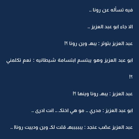
فيه تسأله عن رونا ..
الا جاء ابو عبد العزيز ..
عبد العزيز بتوتر : يبهـ وين رونا ؟!
ابو عبد العزيز وهو يبتسم ابتسامة شيطانيه : نعم تكلمني
؟!
عبد العزيز : يبهـ رونا وينها ؟!
ابو عبد العزيز : مدري .. مو هي اختكـ .. انت ادرى ..
عبد العزيز عصّب عنجد : يبببببهـ قلت لكـ وين ودييت روناا ..