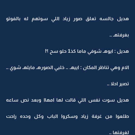
هديل جالسه تعلق صور زياد اللي سوتهم له بالفوتو
بغرفتهـ ..
هديل : ايوهـ شوفي ماما كذ1 حلو سح ؟!
الام وهي تناظر المكان : اييهـ .. خليي الصورهـ مايلهـ شوي ..
تصير احلا ..
هديل سوت نفس اللي قالت لها امهاا وبعد نص ساعه
طلعوا من غرفة زياد وسكروا الباب وكل وحده راحت
لغرفتها ..