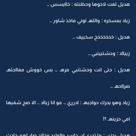
هديل لفت لاخوها وحظنته : خاايسس ..
زياد بمسخره : واللهـ توني ماخذ شاور ..
هديل : خخخخخخخ سخييف ..
زييااد : وحشتيينيي ..
هديل : حتى انت وحشتنيي مرهـ .. بس خووش مفااجئهـ
صرااحهـ ..
زياد وهو يحرك حواجبهـ : ادرري .. مو انا زيااد .. الا صج شفيها
امي حزينهـ ؟!
هديل بحزن : ما تدري ان جاسر والوليد وخالد صار لهم حادث