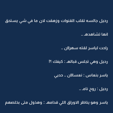
رحيل جالسه تقلب القنوات وزهقت لان ما في شي يستحق
انها تشاهدهـ ..
راحت لياسر لقته سهراان ..
رحيل وهي تجلس قبالهـ : كيفك ؟!
ياسر بنعاس : نعسااان .. حديي
رحيل : روح نامـ ..
ياسر وهو يناظر الاوراق اللي قدامهـ : وهذول متى بخلصهم