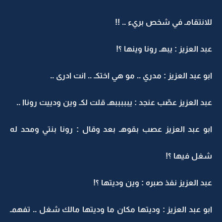
للانتقامـ في شخص بريء .. !!
عبد العزيز : يبهـ رونا وينها ؟!
ابو عبد العزيز : مدري .. مو هي اختكـ .. انت ادرى ..
عبد العزيز عصّب عنجد : يبببببهـ قلت لكـ وين ودييت روناا ..
ابو عبد العزيز عصب بقوهـ بعد وقال : رونا بنتي ومحد له
شغل فيها ؟!
عبد العزيز نفذ صبره : وين وديتها ؟!
ابو عبد العزيز : وديتها مكان ما وديتها مالك شغل .. تفهمـ