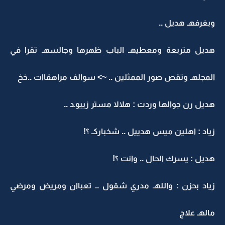
وبغرفهـ هديل ..
هديل متربعة ومعطيهـ الباب ظهرها وجالسهـ تقرا في
المجلهـ وتقص صور الممثلين .. ~> سوالف مراهقاات ..خخ
هديل رن جوالها وردت : هلالا مستر زييوـد ..
زياد : اهلين ميس هدييل .. شخباركـ ؟!
هديل : يسرك الحال .. وانت ؟!
زياد بحزن : واللهـ مدري شقول .. تعباان ومريض ومرضي
مالهـ علاج