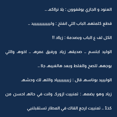
العنود و الجازي يوقفوون : يلا نرااكمـ ..
قطع كلمتهمـ الباب اللي انفتح : وليييييييييييد ..
الكل لف ع الباب وبصدمة : زيااد !!
الوليد ابتسم .. صديقهـ زياد ورفيق عمرهـ .. اخوهـ واللي
يوجههـ للصح والغلط وبعد هالغيبهـ جاا ..
الوليييد بوناسهـ قال : زيييييييياد واللهـ لك وحشهـ
زياد وهو يضمهـ : تمنييت ازوركـ وانت في حالهـ احسن من
كذ1 .. تمنييت ارجع القاك في المطار تستقبلنيي