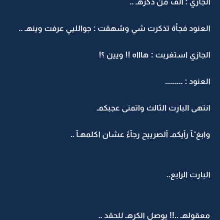
الجازي : الف من ذكرهـ ..
العنود فجأة تذكرت شي وشهقت : جوالليي عرفت وينهـ ..
الجازي استغربت : هاااه !! ويين ؟!
العنود : .........
انتهى البارت الثالث واتمنى عجبكمـ
وابغ‘ـآ رآيكمـ آلصرييح رجآءً عشان اكلمهـآ ..
البارت الرابع..
معقولهـ ..!! يوصل الكرهـ للحقد ..