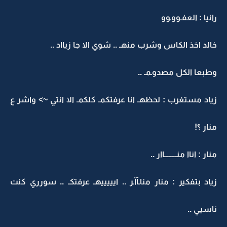
رانيا : العفـووـوو
خالد اخذ الكاس وشرب منهـ .. شوي الا جا زيااد ..
وطبعا الكل مصدوـمـ ..
زياد مستغرب : لحظهـ انا عرفتكمـ كلكمـ الا انتي ~> واشر ع
منار ؟!
منار : اناا منــــــــاار ..
زياد بتفكير : منار مناـآآـر .. ايييييهـ عرفتكـ .. سورري كنت
ناسيي ..