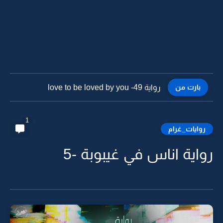
بارت من
رواية love to be loved by you -48
1
روايات_غرام
رواية اناس في غيبوبة -5