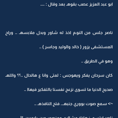
ابو عبد العزيز عصب بقوهـ بعد وقال : ....
ناصر جلس من النوـم اخذ له شاور وبدل ملابسهـ .. وراح
المستشفى يزور ( خالد والوليد وجاسر ) ..
وهو في الطريق ..
كان سرحان يفكر ويهوجس : لمتى وانا ع هالحال ..؟؟ واللهـ
صحيح الدنيا ما تسوى نزعج نفسنا بالتفكير فيهاا ..
~> سمع صوت بووري جنبهـ.. فتح النافذهـ ..
ناصر ابتسمـ : هلالا مشااري ومنصور وين رايحيين ؟!