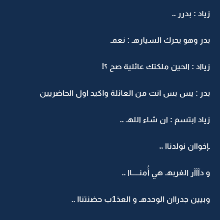
زياد : بدرر ..
بدر وهو يحرك السيارهـ : نعمـ
زيااد : الحين ملكتك عائلية صح ؟!
بدر : يس بس انت من العائلة واكيد اول الحاضريين
زياد ابتسم : ان شاء اللهـ ..
ـإخواان نولدناا ،،
و دآآآر الغربهـ هي أُمنـــــاا ..
وبيين جدراان الوحدهـ و العذ1ب حضنتناا ..