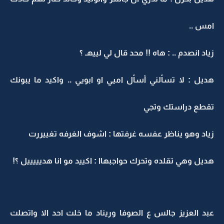
امس ..
زياد انصدم .. : هاه !! محد قال لي لييهـ ؟
هديل : لا تسألني أسأل اميي او ابويي .. واكيد ما يبونك
تقطع دراستك وتجي
زياد وهو يناظر عفسه غرفتها : اشوف الغرفه تغييررت
هديل وهي تقلده وتحرك حواجبهاا : اكييد مو انا هديييييل ؟!
عبد العزيز جالس ع الصوفا وريناد ما خلت احد الا واتصلت