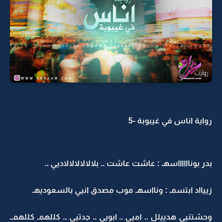
رواية اناس في غيبوبة -5
بدر بونااااااسهـ : عاشت عاشت .. بلالالالالالاديي ..
زييااد ابتسمـ : ونااسهـ موب مصدق انيي بالسعوديهـ
وحشتنيي هدييلل .. اميي .. ابويي .. جدتيي .. كللهمـ كللهمــ