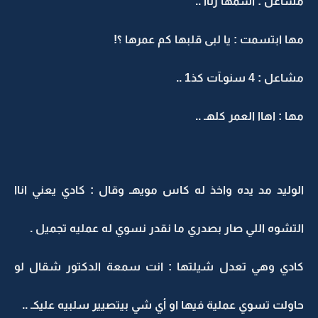
مشاعل : اسمها رناا ..
مها ابتسمت : يا لبى قلبها كم عمرها ؟!
مشاعل : 4 سنوـآت كذ1 ..
مها : اهاا العمر كلهـ ..
الوليد مد يده واخذ له كاس مويهـ وقال : كادي يعني اناا
التشوه اللي صار بصدري ما نقدر نسوي له عمليه تجميل .
كادي وهي تعدل شيلتها : انت سمعة الدكتور شقال لو
حاولت تسوي عملية فيها او أي شي بيتصيير سلبيه عليكـ ..