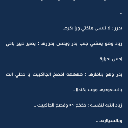
..
بدرر : لا تنسى ملكتي ورا بكرهـ
زياد وهو يمشي جنب بدر ويحس بحرارهـ : يصير خيير ياخي
احس بحرارة ..
بدر وهو يناظرهـ : ههههه افصخ الجااكييت يا حظي انت
بالسعوديهـ موب بكنداا ..
زياد انتبه لنفسه : خخخخ ~> وفصخ الجاكييت ..
وبالسياارهـ ..