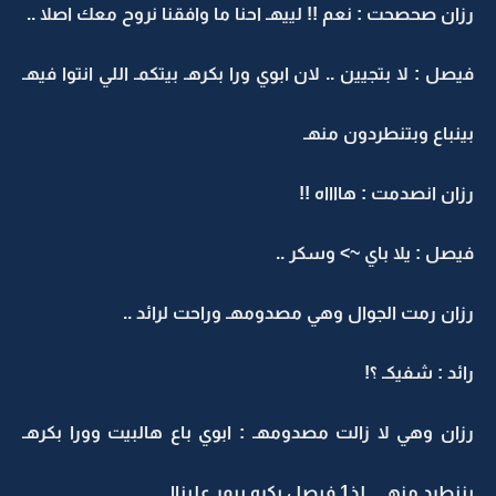
رزان صحصحت : نعم !! لييهـ احنا ما وافقنا نروح معك اصلا ..
فيصل : لا بتجيين .. لان ابوي ورا بكرهـ بيتكمـ اللي انتوا فيهـ
بينباع وبتنطردون منهـ
رزان انصدمت : هااااه !!
فيصل : يلا باي ~> وسكر ..
رزان رمت الجوال وهي مصدومهـ وراحت لرائد ..
رائد : شفيكـ ؟!
رزان وهي لا زالت مصدومهـ : ابوي باع هالبيت وورا بكرهـ
بننطرد منهـ .. لذ1 فيصل بكره بيمر عليناا ..