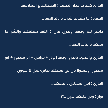
الجازي كسرت جدار الصمت : الحمدللهـ ع السلامهـ ..
العنود : ما تشوف شر .. يا ولد العمـ ..
جاسر لف وجهه وبحزن قال : اللهـ يسلمكمـ والشر ما
يجيكمـ يا بنات العمـ ..
الجازي والعنود ناظروا وجهـ [نوـآر + فراس + ام منصور + ابو
منصور] وحسواا بان في مشكله صايره قبل لا يجوون
الجازي : اجل نستأذن .. نخليكمـ ..
نوار : وين خليكمـ بدري ..؟؟