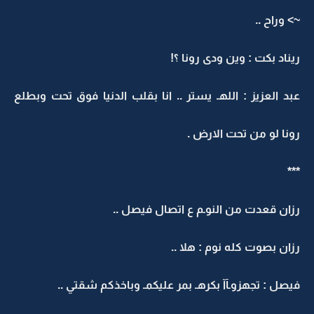
~> وراح ..
ريناد بكت : وين ودى رونا ؟!
عبد العزيز : اللهـ يستر .. انا بقلب الدنيا فوق تحت وبطلع
رونا لو من تحت الارض .
***
رزان قعدت من النوـم ع اتصال فيصل ..
رزان بصوت كله نوم : هلا ..
فيصل : تجهزوـآآ بكرهـ بمر عليكمـ وباخذكم شقتي ..