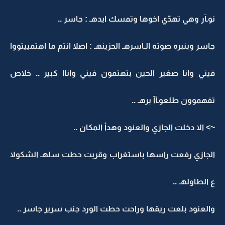
نوـآر وهي تهدّي اخوها وتمسك ايدهـ : جاسر ..
جاسر وبنبره صوته الـآسرهـ الحزينهـ : اصلا انتم ما اهتمييتووا
فيني وانا صغير الحين بتهتمون فيني واناا كبير .. خلاص
تفهموون طلعوـآآ برهـ ..
~> الا دخلت الجازي والعنود وهدأ المكان ..
الجازي رفعت راسها باستغراب وقربت حطت سلهـ الشكولا
ع الطاولهـ ..
والعنود بلعت ريقها وراحت حطت الورد جنب سرير جاسر ..