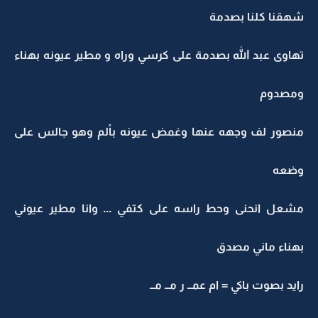
شهقنا كلنا بصدمة
تهاوى عبد الله بصدمة على كرسي وراه و مطير عيونه بهناء
ومصدوم
منصور لف وجهه عنها وغمض عيونه بألم وهو جالس على
وضعه
مشعل انحنى وحط راسه على كتفي ... وانا مطير عيوني
بهناء ماني مصدق
رايد بصوت باكي = ام عمــ ر مــ مــ