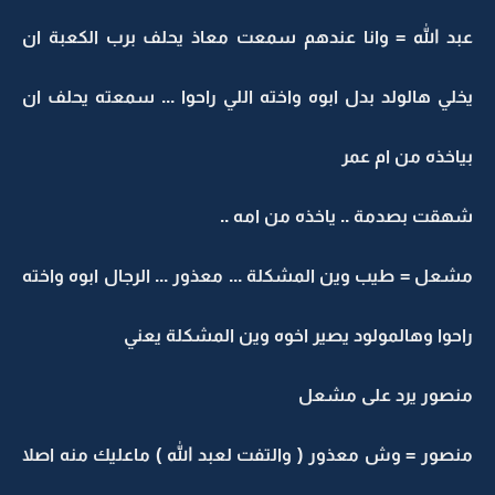
عبد الله = وانا عندهم سمعت معاذ يحلف برب الكعبة ان
يخلي هالولد بدل ابوه واخته اللي راحوا ... سمعته يحلف ان
بياخذه من ام عمر
شهقت بصدمة .. ياخذه من امه ..
مشعل = طيب وين المشكلة ... معذور ... الرجال ابوه واخته
راحوا وهالمولود يصير اخوه وين المشكلة يعني
منصور يرد على مشعل
منصور = وش معذور ( والتفت لعبد الله ) ماعليك منه اصلا