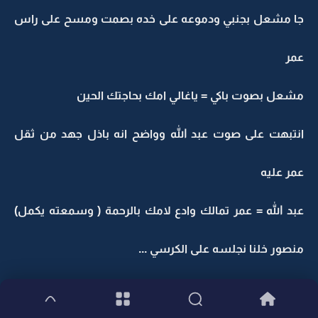
جا مشعل بجنبي ودموعه على خده بصمت ومسح على راس
عمر
مشعل بصوت باكي = ياغالي امك بحاجتك الحين
انتبهت على صوت عبد الله وواضح انه باذل جهد من ثقل
عمر عليه
عبد الله = عمر تمالك وادع لامك بالرحمة ( وسمعته يكمل)
منصور خلنا نجلسه على الكرسي ...
جا منصور ورا عمر ولف يديه على بطن عمر وابعده عن عبد