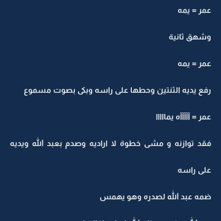
عمر = يمه
وشهق ثانية
عمر = يمه
رفع يديه الثنتين وحطها على راسه وبكى بصوت مسموع
عمر = آآآآآه يمااااا
فقد توازنه و مشى خطوة لا اراديه وصدم بعبد الله ويديه
على راسه
ضمه عبد الله لصدره وهو يهمس