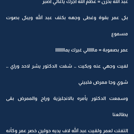
عبد الله بحزن = عظم الله اجرك ياغالي اصبر
بكى عمر بقوة وغطى وجهه بكتف عبد الله ويبكى بصوت
مسموع
عمر بصعوبة = مااااالي غيرك يماااااااا
لفيت وجهي عنه وبكيت .. شفت الدكتور يشر لاحد وراي ..
شوي وجا ممرض فلبيني
وسمعت الدكتور يأمره بالانجليزية وراح والممرض بقى
يطالعنا
التفتت لعمر ولقيت عبد الله لاف يديه حولين خصر عمر وكأنه