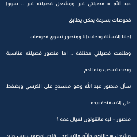
عبد الله = فصيلتي غير ومشعل فصيلته غير .. سووا
فحوصات بسرعة يمكن يطابق
اجلنا الاسئلة ودخلت انا ومنصور نسوي فحوصات
وطلعت فصيلتي مختلفة .. اما منصور فصيلته مناسبة
وبدت تسحب منه الدم
سأل منصور عبد الله وهو منسدح على الكرسي ويضغط
على الاسفنجة بيده
منصور = ليه ماتقولون لعيال عمه ؟
مشعل = حالتهم والله ماتساعد .. قلت لمصعب بس مارد