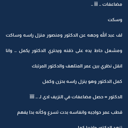
مضاعفات .. آآآ ..
وسكت
لف عبد الله وجهه عن الدكتور ومنصور منزل راسه وساكت
ومشعل حاط يده على ذقنه ويحتري الدكتور يكمل .. وانا
انقل نظري بين عمر المتلهف والدكتور المرتبك
كمل الدكتور وهو ينزل راسه بحزن وكمل
الدكتور = حصل مضاعفات في النزيف ادى لـ .. آآآآ
قطب عمر حواجبه وانفاسه بدت تسرع وكأنه بدا يفهم
تنهد الدكتور واخيرا كمل