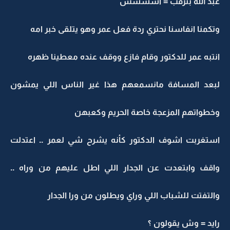
عبد الله بترقب = اشششش
وتكمنا انفاسنا نحتري ردة فعل عمر وهو يتلقى خبر امه
انتبه عمر للدكتور وقام فازع ووقف عنده معطينا ظهره
لبعد المسافة مانسمعهم هذا غير الناس اللي يمشون
وخطواتهم المزعجة خاصة الحريم وكعبهن
استغربت اشوف الدكتور كأنه يشرح شي لعمر .. اعتدلت
واقف وابتعدت عن الجدار اللي اطل عليهم من وراه ..
والتفتت للشباب اللي وراي ويطلون من ورا الجدار
رايد = وش يقولون ؟