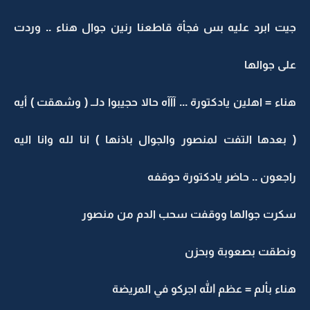
جيت ابرد عليه بس فجأة قاطعنا رنين جوال هناء .. وردت
على جوالها
هناء = اهلين يادكتورة ... آآآه حالا حجيبوا دلــ ( وشهقت ) أيه
( بعدها التفت لمنصور والجوال باذنها ) انا لله وانا اليه
راجعون .. حاضر يادكتورة حوقفه
سكرت جوالها ووقفت سحب الدم من منصور
ونطقت بصعوبة وبحزن
هناء بألم = عظم الله اجركو في المريضة