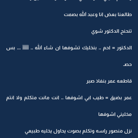
طالعنا بعض انا وعبد الله بصمت
تنحنح الدكتور شوي
الدكتور = احم .. بنخليك تشوفها ان شاء الله .. آآآآآ ... بس
حصـ
قاطعه عمر بنفاذ صبر
عمر بضيق = طيب ابي اشوفها .. انت مانت متكلم ولا انتم
مخليني اشوفها
نزل منصور راسه وتكلم بصوت يحاول يخليه طبيعي