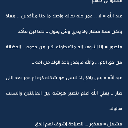
التفتوا لي كلهم
عبد الله = لا .. عمر خله بحاله واصلا ما حنا متأكدين .. معاذ
يمكن فعلا منهار ولا يدري وش يقول .. خلنا لين نتأكد
منصور = انا اشوف انه ماتعطونه اكبر من حجمه .. الحضانة
من حق الام ... والله مايقدر ياخذ الولد من امه ..
عبد الله = بس ياذكي لا تنسى هو شكله كره ام عمر بعد اللي
صار .. يعني الله اعلم بتصير هوشه بين العايلتين والسبب
هالولد
مشعل = معذور ... الصراحة اشوف لهم الحق