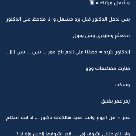
مشعل مرتبك = آآآآ
بس تدخل الدكتور قبل يرد مشعل و انا ملاحظ على الدكتور
متلعثم ومايدري وش يقول
الدكتور بتردد = حصلنا على الدم ياخ عمر ... بس ... بس اااا ..
صارت مضاعفات ووو
وسكت
زفر عمر بضيق
عمر = من اليوم وانت تعيد هالكلمة دكتور ... لا انت متكلم
ولا انتم خليني اشوف امي .. اقدر اشوفها الحين والا لا ؟