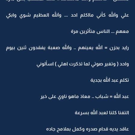
علي والله كأني مااكلم احد ... والله العظيم شوي وابكي
معهم ... الناس متأثرين مرة
رايد بحزن = الله يعينهم .. والله صعبة يفقدون ثنين بيوم
واحد ( وتغير صوتي لما تذكرت اهلي ) اسألوني
تكلم عبد الله بجدية
عبد الله = شباب .. معاذ ماهو ناوي على خير
التفنا كلنا لعبد الله بسرعة
عاقد يديه قدام صدره وكمل بملامح جاده