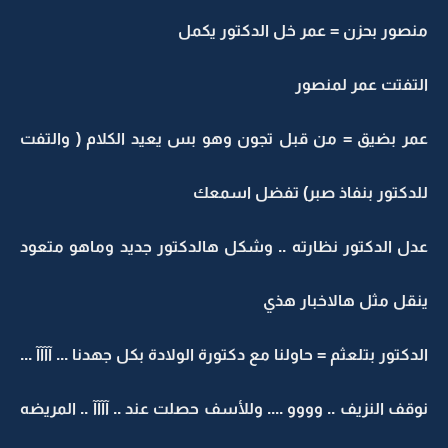
منصور بحزن = عمر خل الدكتور يكمل
التفتت عمر لمنصور
عمر بضيق = من قبل تجون وهو بس يعيد الكلام ( والتفت
للدكتور بنفاذ صبر) تفضل اسمعك
عدل الدكتور نظارته .. وشكل هالدكتور جديد وماهو متعود
ينقل مثل هالاخبار هذي
الدكتور بتلعثم = حاولنا مع دكتورة الولادة بكل جهدنا ... آآآآ ...
نوقف النزيف .. وووو .... وللأسف حصلت عند .. آآآآ .. المريضه