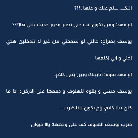
اتــكـ......ــلم عنك و عنها .؟؟؟
ام فهد: ومن تكون انت حتى تصير محور حديث بنتي هاا؟؟؟
يوسف بصراخ: خالتي لو سمحتي من غير لا تتدخلين هذي
اختي و ابي اكلمها
ام فهد بقوه: مابينك وبين بنتي كلام..
يوسف مشى و بقوه للهنوف و دفعها على الارض: اذا ما
كان بينا كلام، راح يكون بينا ضرب...
ضرب يوسف الهنوف كف على وجهها: يااا حيوان