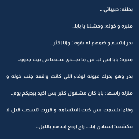
بطنه: حبيباتي...
منيره و خوله: وحشتنا يا بابا..
بدر ابتسم و ضمهم له بقوه : وانا اكثـر..
منيره: بابا انتي ليــ س ما تجــــدي عنــتدنا في بيت جدوو..
بدر وهو يحرك عيونه لوفاء اللي كانت واقفه جنب خوله و
منزله راسها: بابا كان مشغول كثير بس اكيد بيجيكم يوم..
وفاء ابتسمت بس خبت الابتسامه و قررت تنسحب قبل لا
تنكشف: استاذن انا.... راح ارجع اخذهم بالليل..