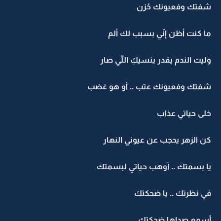
شفتك وفعيونك حُزن
ما كنت أظن إنّي بسبب لك ألم
وليت الندم يقدر ينسيكِ اللّي صار
شفتك وفعيونك عتب .. أو هو غضب
خلى حياتي عذاب
كن الزهر يحجب عن عيوني النهار
يا بسمتك .. أوهب حياتي لبسمتك
في نظرتك .. يا ضحكتك
أسمع صداها ضحكتك