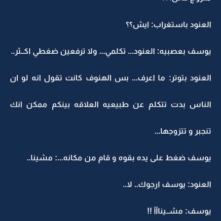
العنود باستغراب: ايش؟؟
يوسف بعصبيه: العنود... تكلمي... ولا ترفعين ضغطي اكــثر..
العنود بتوتر: ما اعرف... بس الهنوف كانت تقول انه لو ان
الناس بدت تتكلم عن طبيعيه العلاقه بينكم ممكن انك
تنجبر و تتزوجها...
يوسف ضغط على يده بقوه و قام من مكانه...: مشينا..
العنود: يوسف ارجوك.. لا..
يوسف: مشــيناآآ !!