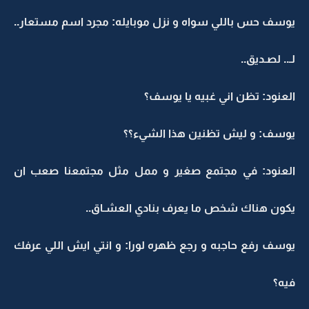
يوسف حس باللي سواه و نزل موبايله: مجرد اسم مستعار..
لـ.. لصـديق..
العنود: تظن اني غبيه يا يوسف؟
يوسف: و ليش تظنين هذا الشيء؟؟
العنود: في مجتمع صغير و ممل مثل مجتمعنا صعب ان
يكون هناك شخص ما يعرف بنادي العشـاق..
يوسف رفع حاجبه و رجع ظهره لورا: و انتي ايش اللي عرفك
فيه؟