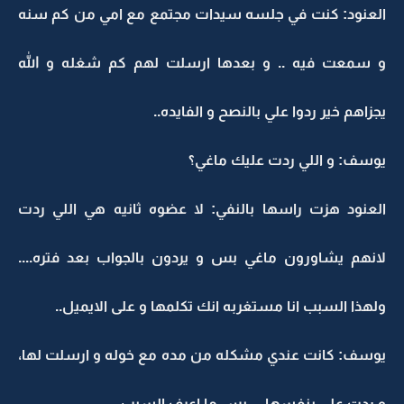
العنود: كنت في جلسه سيدات مجتمع مع امي من كم سنه
و سمعت فيه .. و بعدها ارسلت لهم كم شغله و الله
يجزاهم خير ردوا علي بالنصح و الفايده..
يوسف: و اللي ردت عليك ماغي؟
العنود هزت راسها بالنفي: لا عضوه ثانيه هي اللي ردت
لانهم يشاورون ماغي بس و يردون بالجواب بعد فتره....
ولهذا السبب انا مستغربه انك تكلمها و على الايميل..
يوسف: كانت عندي مشكله من مده مع خوله و ارسلت لها،
و ردت علي بنفسها ... بس ما اعرف السبب..