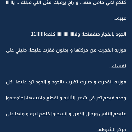
كلكم لاني حامل منه... و راح يرميك مثل اللي قبلك .. ياااااا
غبيه...
الجود بانفجار صفعتها: ولاااااااااااااااا كلمه!!!!!!11
فوزيه انفجرت من حركتها و بجنون قفزت عليها: جنيتي على
نفسك..
فوزيه انفجرت و صارت تضرب بالجود و الجود ترد عليها، كل
وحده فيهم تجر في شعر الثانيه و تقطع ملابسها، اجتمععوا
عليهم الناس ورجال الامن و انسحبوا كلهم لبره و منها على
مركز الشرطه..