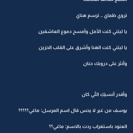
تروي ظماي .. ترسم هناي
يا ليتني كنت الأمل وأمسح دموع العاشقين
يا ليتني كنت الهنا وأشرق على القلب الحزين
وأنثر على دروبك حنان
وأقدر أنسيكِ اللّي كان
يوسف من غير لا يحس قال اسم المرسل: ماغي؟؟؟؟؟
العنود باستغراب ردت بالاسم: ماغي؟؟