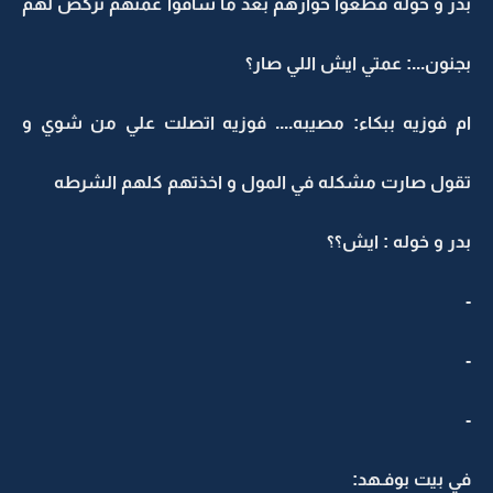
بدر و خوله قطعوا حوارهم بعد ما شافوا عمتهم تركض لهم
بجنون...: عمتي ايش اللي صار؟
ام فوزيه ببكاء: مصيبه.... فوزيه اتصلت علي من شوي و
تقول صارت مشكله في المول و اخذتهم كلهم الشرطه
بدر و خوله : ايش؟؟
-
-
-
في بيت بوفـهد: