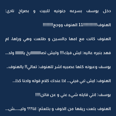
دخل يوسف بسرعه جنونيه للبيت و بصراخ نادى:
الهنوف!!!!!!!!!!!11 الهنوف ووجع!!!!!!!!
الهنوف كانت مع امها جالسين و طلعت وهي وراها، ام
فهد بنبره عاليه: ايش فيك!!! وليش تصاااااااااارخ ياااااااا ولد...
يوسف وعيونه كلها عصبيه اشر للهنوف: تعالي!! يالهنوف..
الهنوف: ايش تبي فيني... اذا عندك كلام قوله واحنا كذا...
يوسف: انتي قايله شيء عني و عن فاتن!!!!
الهنوف بلعت ريقها من الخوف و بتلعثم: انا؟؟؟ وليــ...ــش...