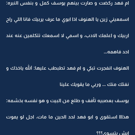
ام فهد ركضت و صارت بينهم يوسف كمل و بنفس النبره:
اسمعيني زين يا الهنوف اذا ابوي ما عرف يربيك فانا اللي راح
اربيك و اعلمك الادب، و اسمي لا اسمعك تتكلمين عنه عند
احد فاهمه...
الهنوف انفجرت تبكي و ام فهد تطبطب عليها: الله ياخذك و
نفتك منك ... وربي ما يقويك علينا
يوسف بعصبيه تأفف و طلع من البيت و هو نفسه بخشمه:
هذااا استقوى و ابو فهد لحد الحين ما مات، اجل لو يموت
ايش بتسوي؟؟؟