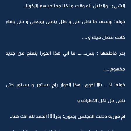
الشيء.. والدليل انه وقت ما كنا محتاجينهم اتركونا..
خوله: يوسف ما تخلى عني و ظل يتمنى يرجعني و حتى وفاء
كانت تتصل فيك و ....
بدر قاطعها : بس....... ما ابي هذا الحورا ينفتح من جديد
مفهوم .....
خوله: لا .. يااا اخوي.. هذا الحوار راح يستمر و يستمر حتى
نلقى حل لكل الاطراف و
ام فوزيه دخلت المجلس بجنون: بدر!!!!! الحمد لله انك هنا..