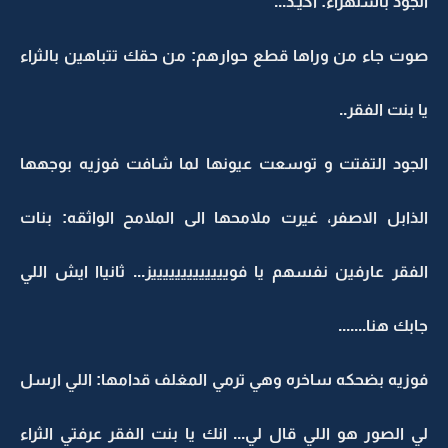
الجود باستهزاء: اكيـد...
صوت جاء من وراها قطع حوارهم: من حقك تتباهين بالثراء
يا بنت الفقر..
الجود التفتت و توسعت عيونها لما شافت فوزيه بوجهها
الذابل الاصفر، غيرت ملامحها الى الملامح الواثقه: بنات
الفقر عارفين نفسهم يا فويييييييييييييز... ثانياا ايش اللي
جابك هنا.......
فوزيه بضحكه ساخره وهي ترمي المغلف قدامها: اللي ارسل
لي الصور هو اللي قال لي... انك يا بنت الفقر عرفتي الثراء