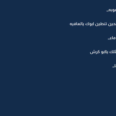
به,,
للحين تنطين ابوك يالعافيه
اء,,
لك ياابو كرش
,