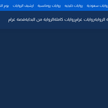
وايات سعودية
روايات خليجيه
روايات رومانسية
ارشيف الروايات
يوم ال
 الرواية
روايات غرام
روايات كاملة
الرواية من البداية
قصة غرام