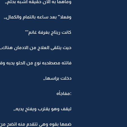
وماهما به الآن حقيقه اشبه بحلم,,
وفعلا" بعد ساعه بالتمام والكمال,,
كانت ريتاج بغرفة غانم’’’
حيث يتلقى العلاج من الادمان هناك,,
فاتته مصطحبه نوع من الحلو يحبه وق
دخلت براسها,,
:مفاجأه
ليقف وهو يقترب ويفتح يديه,,
ضمها بقوه وهي تتقدم منه اتضح من خ