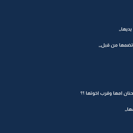
ديها,,
تضمها من قبل,,
ان امها وقرب اخوتها ؟؟
ا,,