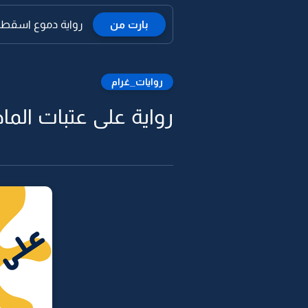
بارت من
رواية دموع اسقطت
روايات_غرام
رواية على عتبات الماض