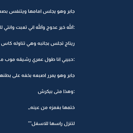
جابر وهو يجلس امامها ويتنفس بصعو
:الله خير عدوج والله اني تعبت وانتي 
ريتاج تجلس بجانبه وهي تناوله كاس م
:حبيبي انا طول عمري رشيقه موب مث
جابر وهو يمرر اصبعه بخفه على بطنها,
:وهذا متى بيكرش
ختمها بغمزه من عينه,,
لتنزل راسها للاسفل’’’