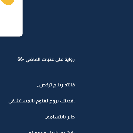
رواية على عتبات الماضي -66
فاتته ريتاج تركض,,
:فديتك بروح لغنوم بالمستشفى
جابر بابتسامه,,
:ابشري بابدل ونروح له