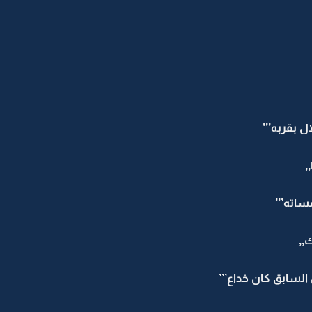
 بقربه’’’
,
ساته’’’
,,
لسابق كان خداع’’’