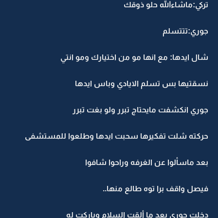
تركي:ماشاءالله حلو ذوقك
جوري:تتتسلم
شال ايدها: مع انها مو من اختيارك ومو انتي
نسقتيها بس تسلم الايادي وباس ايدها
جوري انكشفت مايحتاج تبرر ولو بغت تبرر
حركته شلت تفكيرها سحبت ايدها وطلعوا للمستشفى
بعد ماسألوا عن الغرفه وراحوا شافوا
فيصل واقف برا توه طالع منها..
دخلت جوري بعد ما ألقت السلام وباركت له