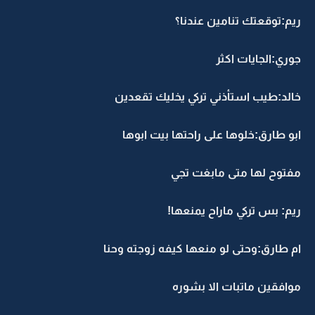
ريم:توقعتك تنامين عندنا؟
جوري:الجايات اكثر
خالد:طيب استأذني تركي يخليك تقعدين
ابو طارق:خلوها على راحتها بيت ابوها
مفتوح لها متى مابغت تجي
ريم: بس تركي ماراح يمنعها!
ام طارق:وحتى لو منعها كيفه زوجته وحنا
موافقين ماتبات الا بشوره