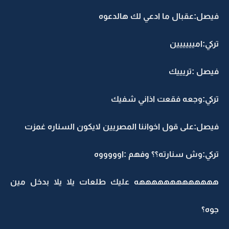
فيصل:عقبال ما ادعي لك هالدعوه
تركي:اميييييين
فيصل :تريييك
تركي:وجعه فقعت اذاني شفيك
فيصل:على قول اخواننا المصريين لايكون السناره غمزت
تركي:وش سنارته؟؟ وفهم :اوووووه
هههههههههههههه عليك طلعات يلا يلا بدخل مين
جوه؟