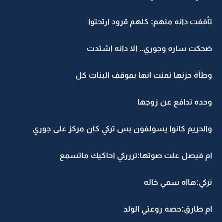
تأففت دانه منهم: كلهم قرود ارتحتوا
ضحكت ساره وجوري.. الا دانه اشتدت
وطأة حزنها تمنت انها بموقف البنات كل
وحده تدافع عن زوجها
والحريم كانوا يسولفون بس تركي كان مركز على جوري
ام فيصل علت صوتها:تررركي احاكيك ماتسمع
تركي:هااه سمي خاله
ام طارق:حصه روعتي الولد