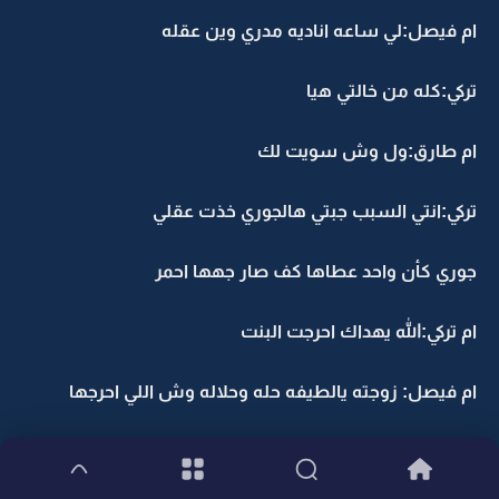
ام فيصل:لي ساعه اناديه مدري وين عقله
تركي:كله من خالتي هيا
ام طارق:ول وش سويت لك
تركي:انتي السبب جبتي هالجوري خذت عقلي
جوري كأن واحد عطاها كف صار جهها احمر
ام تركي:الله يهداك احرجت البنت
ام فيصل: زوجته يالطيفه حله وحلاله وش اللي احرجها
تركي:ينصررر دينك ياخالتي زين وقفتي مع المظلوم