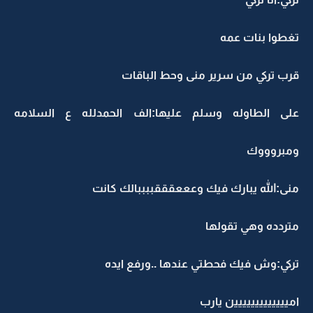
تغطوا بنات عمه
قرب تركي من سرير منى وحط الباقات
على الطاوله وسلم عليها:الف الحمدلله ع السلامه
ومبروووك
منى:الله يبارك فيك وعععقققببببالك كانت
متردده وهي تقولها
تركي:وش فيك فحطتي عندها ..ورفع ايده
امييييييييييييين يارب