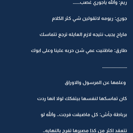
ريم: والله ياجوري غصب......
جوري: ريومه لاتقولين شي كثر الكلام
ماراح يجيب نتيجه لازم العايله ترجع تتماسك
طارق: ماظنيت عمي شن حربه علينا وعلى ابوك
.....................
وعلمها عن المرسول والاوراق
كان تماسكها لنفسها بيتفكك لولا انها ردت
برباطة جأش: كل ماضيقت فرجت.. والله لو
تتعقد اكثر من كذا مصيرها تفرج بالنهايه..