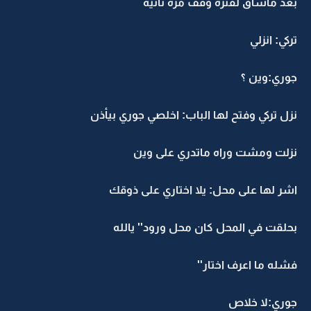
بعد ماساق لفتره وقف مره ثانيه
تركي: انزلي
جوري:وين ؟
نزل تركي وفتح لها الباب: اخلصي جوري بيأذن
نزلت ومشت وراه ماتدري على وين
اشر لها على محل: يلا اختاري على ذوقك
بحلقت في المحل كان محل ورود'' يالله
فشله ما اعرف اختار''
جوري:لا خلاص