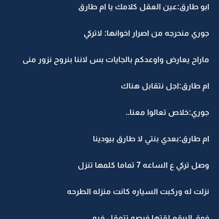
ابو طارق:عين العقل كلامك يا ام طارق
جوري منحرجه من اصرار اخوانها: لاتركي
ماراح يعارض واوعدكم بالجايات بس لاننا بنروح نزور منى
ام طارق:اجل نتقابل هناك
جوري:خلاص تعالوا معنا..
ام طارق:بعدي بنتي لا طارق بيودينا
وصل تركي ع الساعه 7 تماما كلمها تنزل
نزلت له وركبت السياره كانت منزله الطرحه
فوق البرقع لقتها فرصه تتمقل فيه