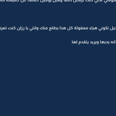
ل تكوني هياء معقولة كل هذا يطلع منك وانتي يا رزان كنت تعر
ه يحبها ويريد يتقدم لها