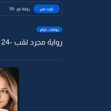
بارت من
رواية نور -50
روايات_غرام
رواية مجرد لقب -24