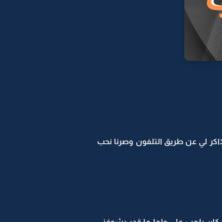
ذاكر لي عن طريق التلفون وصرنا نحب
 كان يلعب علي ولما ما قدر يشوفني