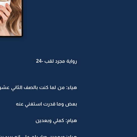
رواية مجرد لقب -24
هياء: من لما كنت بالصف الثاني عشر 
بعض وما قدرت استغني عنه
هيام: كملي وبعدين
هياء: وبعدين صار يلح علي انه يريد