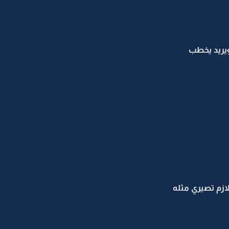
ويريد يخطب
زم تصيري مثله