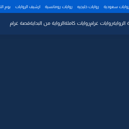
وايات سعودية
روايات خليجيه
روايات رومانسية
ارشيف الروايات
يوم ال
 الرواية
روايات غرام
روايات كاملة
الرواية من البداية
قصة غرام