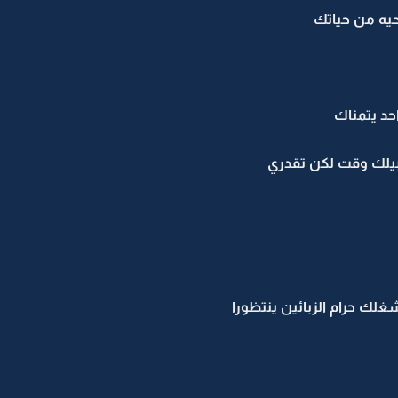
سحيه من حياتك
حد يتمناك
بيلك وقت لكن تقدري
غلك حرام الزبائين ينتظورا