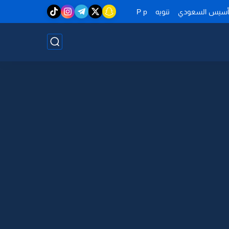
تأسيس السعودي
تنويه
P p