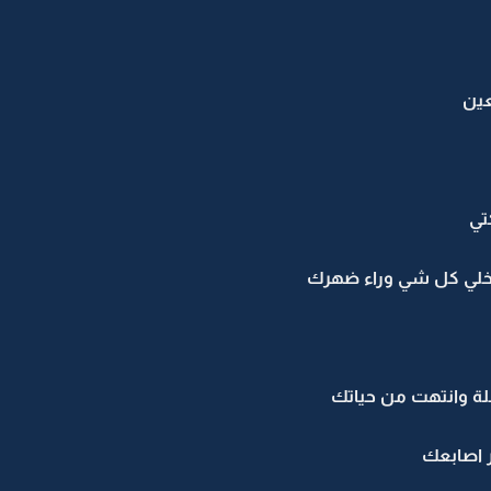
عين
تي
ك تخلي كل شي وراء ضهرك
لة وانتهت من حياتك
 اصابعك