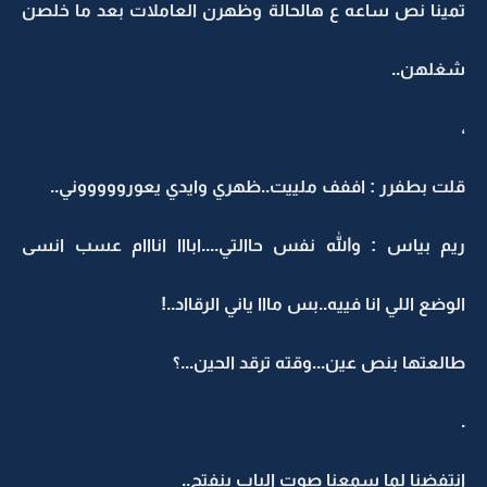
تمينا نص ساعه ع هالحالة وظهرن العاملات بعد ما خلصن
شغلهن..
،
قلت بطفرر : اففف ملييت..ظهري وايدي يعوروووووني..
ريم بياس : والله نفس حاالتي....ابااا انااام عسب انسى
الوضع اللي انا فييه..بس مااا ياني الرقااد..!
طالعتها بنص عين...وقته ترقد الحين...؟
.
انتفضنا لما سمعنا صوت الباب ينفتح..