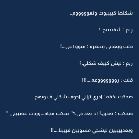
شكلها كييييوت ونعوووووم..
ريم : شفييييج..!
قلت وبعدني منبهرة : منوو انتي...!
ريم : ليش كييف شكلي.؟
قلت : روووووووعه....!!!
ضحكت بخفه : ادري تراني اجوف شكلي ف ويهج..
ضحكت : صدق.! انا بعد جي.؟" سكت فجاة...وردت عصبيتي "
وبعدييييين ليشجي مسويين فييينا....!!