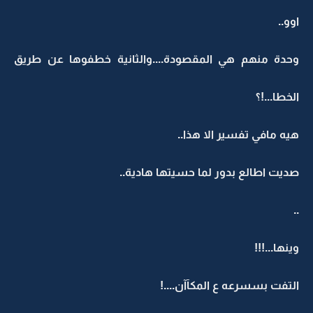
اوو..
وحدة منهم هي المقصودة....والثانية خطفوها عن طريق
الخطا...!؟
هيه مافي تفسير الا هذا..
صديت اطالع بدور لما حسيتها هادية..
..
وينها...!!!
التفت بسسرعه ع المكآآن....!