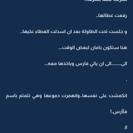
رفعت غطائها..
و جلست تحت الطاولة بعد ان اسدلت الغطاء عليها..
هنا ستكون بامان لبعض الوقت...
الى........الى ان ياتي فارس وياخذها معه...
.
انكمشت على نفسها..وانهمرت دموعها وهي تتمتم باسم
فآآرس.!
//