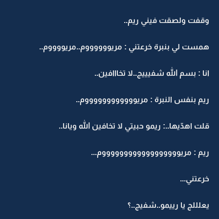
وقفت ولصقت فيني ريم..
همست لي بنبرة خرعتني : مريووووووم..مريووووم..
انا : بسم الله شفيييج..لا تخااافين..
ريم بنفس النبرة : مريووووووووووووم..
قلت اهدّيها..: ريمو حبيتي لا تخافين الله ويانا..
ريم : مريووووووووووووووووووم...
خرعتني...
يعلللج يا رييمو..شفيج..؟