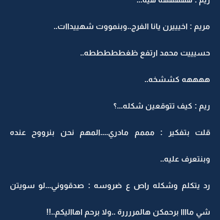
مريم : اخيييرن يانا الفرج..وبنمووت شهييداات..
حسيييت محمد ارتفع ظغطططططه..
ههههه كششخه..
ريم : كيف تتوقعين شكله...؟
قلت بتفكير : مممم مادري....المهم نحن بنرووح عنده
وبنتعرف عليه..
رد يتكلم وشكله راص ع ضروسه : صدقووني...لو سويتن
شي ماااا برحمكن هالمررررة ..ولا برحم اهااليكم..!!