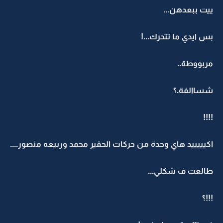
ييت ببعدهن...
بس ايدي ما تتحرك...!
مربووطة..
شساالفة.؟
!!!!
اكيييييد هاي وحدة من حركات الحقير محمد وربيعه منصور....
طالعت ف شكلي...
!!!؟