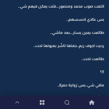
التفت صوب محمد ومنصور...قلت يمكن فيهم شي..
بس عاادي احسسهم..
طالعت يمين يسار...بعد ماشي..
رديت اجوف ريم..جفتها تاشّر بعيونها تحت..
طالعت تحت..
!!؟
مافي شي..بس زولية حمراا..
والله تخبللت البنية..!