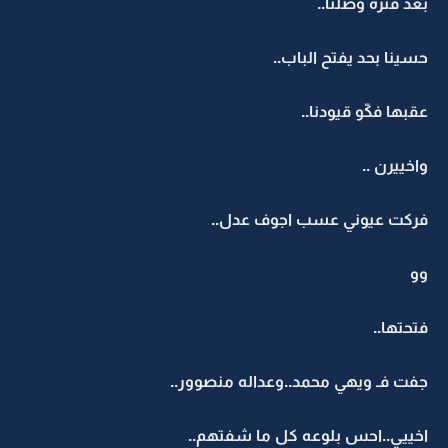
بعد فترة وصلنا..
حسينا بحد يفتح الباب..
عقبها فكّو قيودنا..
واخييرن ..
فركت عيوني عسب اجوف عدل..
وو
فتحتها..
جفت فـ ويهي محمد..وعداله منصوور..
اخييي..احس بلوعه كل ما شفتهم..