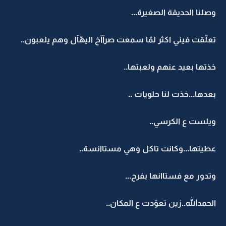
وصلنا الحديقة الصغيرة...
تعلّقت فيني اكثر لمّا سمعت صرآآخ اليهّآل وهم يلعبون..
خذتها بعيد عنهم ولعبتها..
بعدها...خذت لنا حلويات ..
ويلست ع الكرسي..
عطيتها...وكانت تاكل وهي مستاانسة..
وتدور مع فستاانها بفرح...
الحمدالله..زين تعوّدت ع المكان..