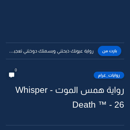
بارت من
رواية عيونك ذبحتني وبسمتك دوختني تعجبني -33
0
روايات_غرام
رواية همس الموت - Whisper
Death ™ - 26