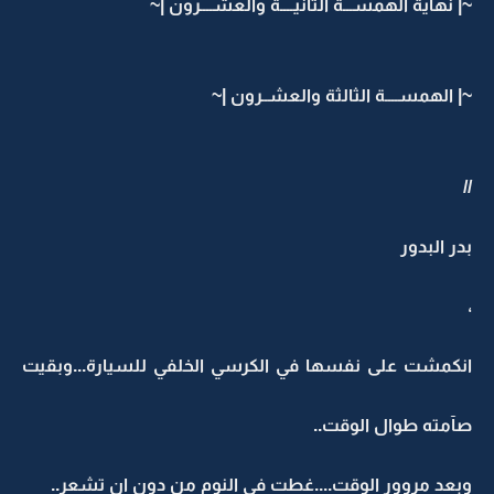
~| نهآية الهمســـة الثآنيــــة والعشــــرون |~
~| الهمســــة الثالثة والعشــرون |~
//
بدر البدور
،
انكمشت على نفسها في الكرسي الخلفي للسيارة...وبقيت
صآمته طوال الوقت..
وبعد مروور الوقت....غطت في النوم من دون ان تشعر..