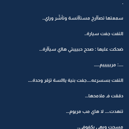
.
سمعتها تصآآرخ مستآآنسة وتأشّر وراي..
التفت جفت سيارة..
ضحكت عليها : صحح حبييبتي هااي سيآآرة...
....: مريييييم.....
التفت بسسرعه....جفت بنية ياالسة تزقر وحدة....
دققت فـ ملامحها...
تنهدت.... لا هاي مب مريوم...
مسحت ويهي بكفوفي..