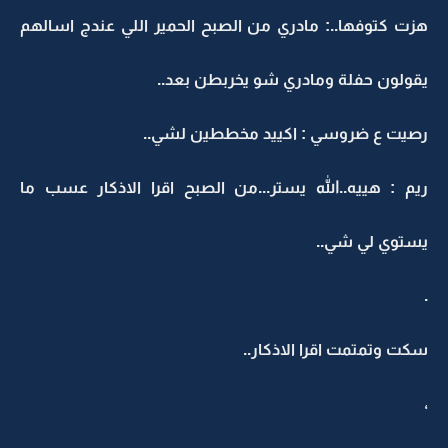
هزت كتوفها..: مادري من الصبح الحمير اللي عندج اسالهم
يقولون حفلة ومادري شو يخربطن بعد..
رصيت ع ضروسي : اكييد مخططين لشي..
ريم : هييه..الله يستر...من الصبح اقرا الاذكار عسب ما
يستوي لي شي..
.
سكت وتمتمت اقرا الاذكار..
،