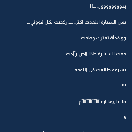
بدوووووووور.....!!
بس السيارة ابتعدت اكثر.......ركضت بكل قووتي...
وو فجأة تعثرت وطحت..
جفت السياارة خلااااااص رآآحت...
بسرعه طالعت في اللوحه...
!!!!
ما علييها ارقآآآآآآآآآآآآآآآآم....
//