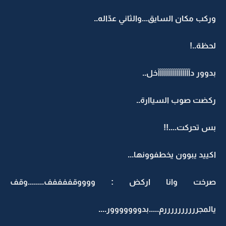
وركب مكان السايق...والثاني عدّاله..
لحظة..!
بدوور دآآآآآآآآآآآآآآآآخل..
ركضت صوب السياارة..
بس تحركت....!!
اكييد يبوون يخطفوونها...
صرخت وانا اركض : ووووقففففف........وقف
يالمجررررررررررم.....بدووووووور....