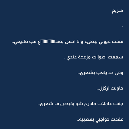
مــريم
،
فتحت عيوني ببطىء وانا احس بصدآآآآآآآآآآآآآع مب طبيعي..
سمعت اصواات مزعجة عندي..
وفي حد يلعب بشعري..
حاولت اركزز...
جفت عاملات مادري شو يخبصن ف شعري..
عقدت حواجبي بعصبية..