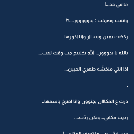
ماافي حد...!
وقفت وصرخت : بدووووور....؟!
ركضت يمين ويساار وانا ادّورها...
يالله يا بدووور... الله يخلييج مب وقت لعب....
اذا انتي منخشّه ظهري الحيين...
.
درت ع المكآآآن بجنوون وانا اصرخ باسمها..
رديت مكاني...يمكن ردّت....
وين تردّ....هي ما تعرف المكان...!