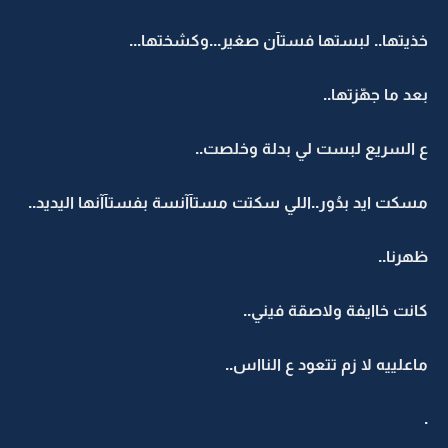
خذيتها.. لبستها فستآن صغير...وكشختها...
بعد ما جهّزتها..
ع السريع لبست لي بدلة وخلصت..
مسكت ايد بدُور..اللي سكتت مستآآنسة بفستآآنها اليديد..
ظهرنا..
كانت خاايفة ولاصقة فيني..
ماعلييه لا زم تتعود ع النااس..
.