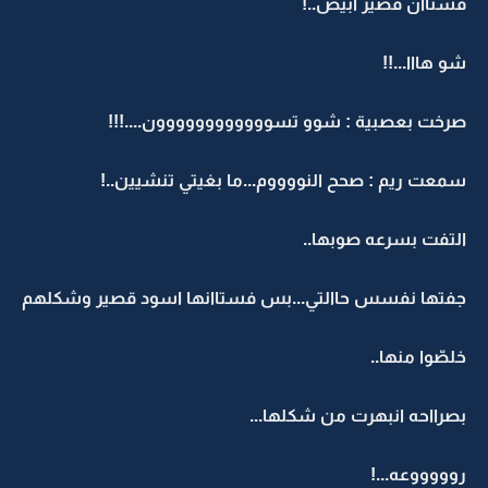
فستاان قصير ابيض..!
شو هااا...!!
صرخت بعصبية : شوو تسوووووووووووون....!!!
سمعت ريم : صحح النووووم...ما بغيتي تنشيين..!
التفت بسرعه صوبها..
جفتها نفسس حاالتي...بس فستاانها اسود قصير وشكلهم
خلصّوا منها..
بصرااحه انبهرت من شكلها...
روووووعه...!