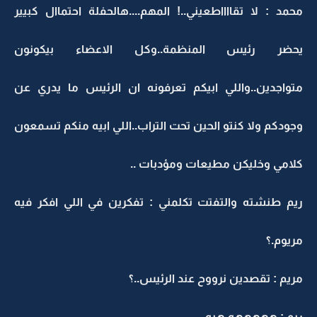
محمد : لا تقااااطعيني..! المهم....هالحفلة احتماال كبيير
يحضر رئيس المنظمة..وكل الاعضاء بيكونون
متواجدين..واللي ابيكم تعرفونه ان الرئيس ما يدري عن
وجودكم ولا كنتو الحين تحت التراب..اللي ابيه منكم تسمعون
كلامي وخليكن مطيعات ومؤدبات ..
ريم طنشته والتفتت تكلمني : تفكرين في اللي افكر فيه
مريوم.؟
مريم : تقصدين نرووح عند الرئيس..؟
ريم : هههههه هيه...