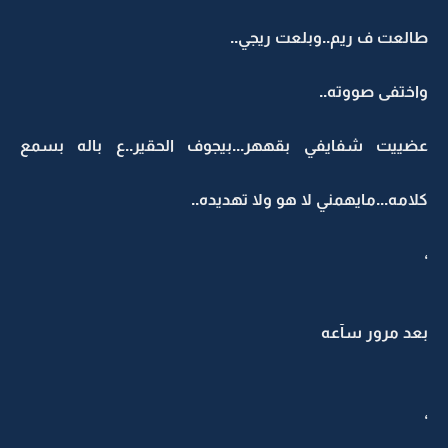
طالعت ف ريم..وبلعت ريجي..
واختفى صووته..
عضييت شفايفي بقههر...بيجوف الحقير..ع باله بسمع
كلامه...مايهمني لا هو ولا تهديده..
،
بعد مرور سآعه
،