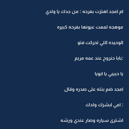
ام امجد اهتزت بفرحه : من جدك يا ولدي
موهجه لمعت عيونها بفرحه كبيره
الوحيده اللي تحركت فتو
:بابا حنروح عند عمه مريم
يا حبيبي يا ابويا
امجد ضم بنته على صدره وقال
: امي ابشرك ولدك
اشترى سياره وصار عندي ورشه