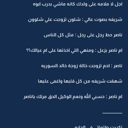
اجل لا ملامه على ولدك كانه ماشي بدرب ابوه
شريفه بصوت عالي : شلون تزوجت علي شلوون
ناصر حط رجل على رجل : مثل كل الناس
ام ناصر بزعل : ومنهي اللي اخذتها على ام عيالك؟؟
ناصر : احم تزوجت خالة زوجة خالد السوريه
شهقت شريفه من كل قلبها واغمى عليها
ام ناصر : حسبي الله ونعم الوكيل الحق مرتك ياناصر
ـــــــــــــــــــــــ
تكررت طلعاتي في الحاره