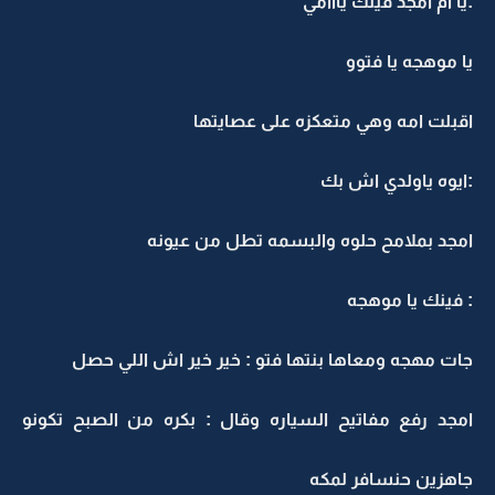
:يا ام امجد فينك يااأمي
يا موهجه يا فتوو
اقبلت امه وهي متعكزه على عصايتها
:ايوه ياولدي اش بك
امجد بملامح حلوه والبسمه تطل من عيونه
: فينك يا موهجه
جات مهجه ومعاها بنتها فتو : خير خير اش اللي حصل
امجد رفع مفاتيح السياره وقال : بكره من الصبح تكونو
جاهزين حنسافر لمكه