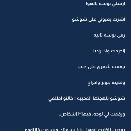
ارسلي بوسه بالهوا
اشرت بعيوني على شوشو
رمى بوسه ثانيه
انحرجت ولا اراديا
جمعت شعري على جنب
ولفيته بتوتر واحراج
شوشو بلهجتها المحببه : خالتو اطلعي
ورفعت لي لوحه. فيها٣ اشخاص.
بعدين ناظرت ابوها : بابا رسمتك ورسمت خالتووو