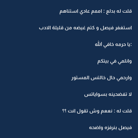
قلت له بدلع : اممم عادي استناهم
استغفر فيصل و كتم غيضه من قليلة الادب
:يا حرمه خافي الله
وانلمي في بيتكم
وارحمي حال خالتس المستور
لا تفضحينه بسواياتس
قلت له : نععم وش تقول انت ؟؟
فيصل بنرفزه واضحه