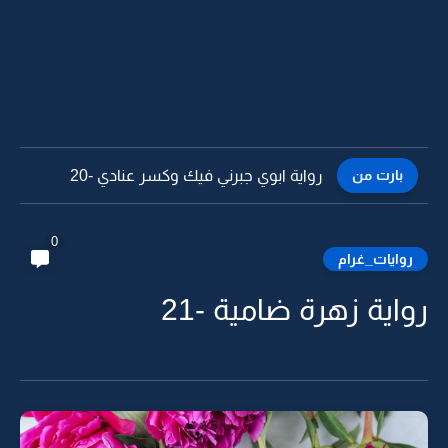
بارت من
رواية ابوي جبرني فيك وكسر عنادي -20
0
روايات_غرام
رواية زهرة ضامية -21