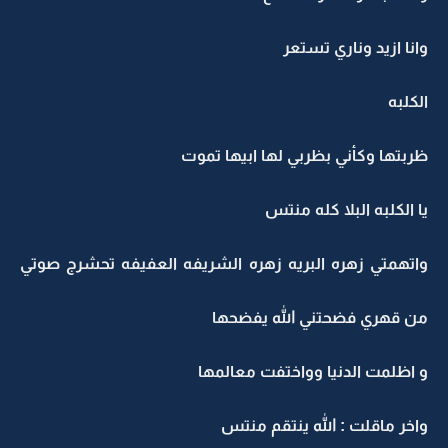
وانا ازيد وناري تستعر
الكلبه
ظربتها وكأني بظربي لها ابيها تموت
يا الكلبه البلا كله منتس
واتهمتي زهره البريه زهره الشريفه العفيفه تحشرج صوتي
من قهري فضحتني الله يفضحها
و اظلمت الدنيا وواختفت معالمها
واخر ماقلت : الله ينتقم منتس