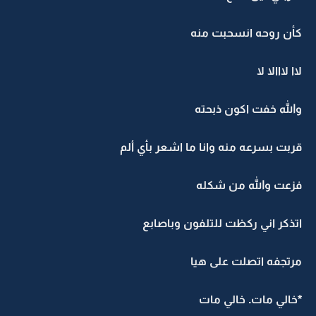
كأن روحه انسحبت منه
لاا لااالا لا
والله خفت اكون ذبحته
قربت بسرعه منه وانا ما اشعر بأي ألم
فزعت والله من شكله
اتذكر اني ركظت للتلفون وباصابع
مرتجفه اتصلت على هيا
*خالي مات. خالي مات