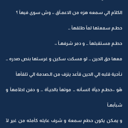
الكلآم الي سمعه هزه من الاعمـآق ،، وش سوى فيهآ ؟
حطـم سمعتها لمآ طلقهآ ..
حطـم مستقبلهآ .. و دمر شرفهـآ ،،
معها حق الحين .. لو مسكت سكين و غرستها بنص صدره ..
نـآحية قلبه الي الحين قآعد ينزف من الـصدمة الي تلقآهآ
هُو ،،حطـم حيآة انسآنه .. موتهآ بالحيـآة .. و دفن احلآمهآ و
شبآبهـآ
و يمـكن يكون حطم سمعة و شرف عايله كآمله من غير لآ