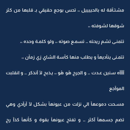
مشتـآقة له بالحييييل ،، تحس بوجع حقيقي بـ قلبها من كثر
شوقها لشوفته ،،
تتمنـى تشم ريحته .. تسمـع صوته ،، ولو كلمـة وحده ،،
تتمـنى ينآديهآ و يطلب منها كآسة الشاي زي زمآن ،،
آآآآه سنين عـدت .. و الجرح هُو هُو ،، يـذبح لآ آنذكر .. و انقلبت
الموآجع
مسـحت دموعهآ الي نزلت من عيونهآ بشكل لآ آرآدي وهي
تضم جسمهآ آكثر .. و تفتح عيونهآ بقوة و كأنهآ كذآ رح