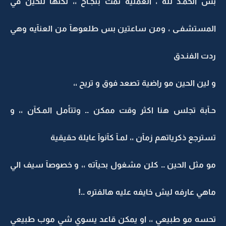
بس الحمـد لله ، العملية تمت بنجـآح ،، لكنها للحين في
المستشفـى ، ومن ساعتين بس طلعوهآ من العنآيه وهي
ردت الفنـدق
و لين الحين مو راضية تصعد فوق و تريح ،،
حـآبة تجلس هنا اكثر وقت ممكن .. وتتأمل المـكآن ،، و
تسترجع ذكرياتهم زمآن ،، لمـآ كآنوآ عايلة حقيقية
مو مثل الحين .. كلن مشغول بحيآته ،، و خصوصآ سيف الي
ماهي عارفه ليش خايفه عليه هالفتره ..!
تحسه مو طبيعي ،، او يمكن قاعد يسوي شي موب طبيعي