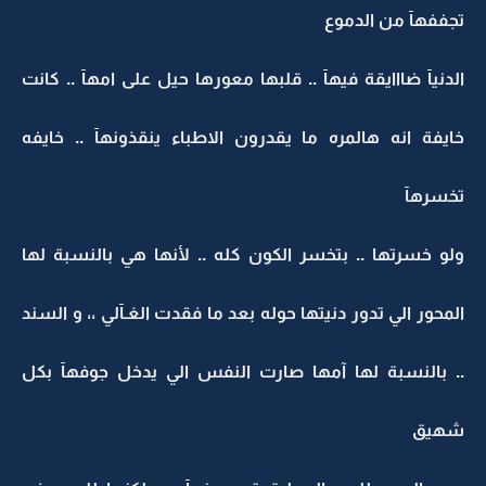
تجففهآ من الدموع
الدنيآ ضااايقة فيهآ .. قلبها معورها حيل على امهآ .. كانت
خايفة انه هالمره ما يقدرون الاطباء ينقذونهآ .. خايفه
تخسرهآ
ولو خسرتها .. بتخسر الكون كله .. لأنها هي بالنسبة لها
المحور الي تدور دنيتها حوله بعد ما فقدت الغـآلي ،، و السند
.. بالنسبة لها آمها صارت النفس الي يدخل جوفهآ بكل
شهيق