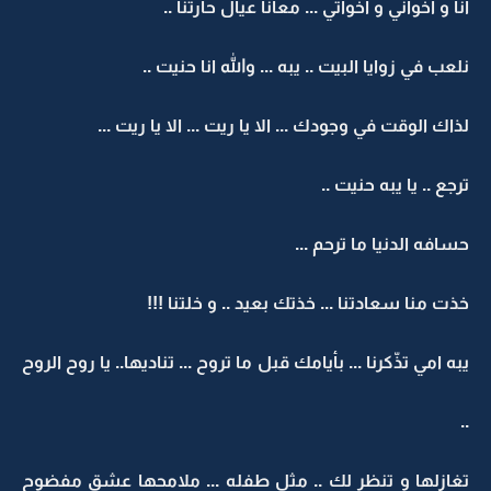
انا و اخواني و اخواتي ... معانا عيال حارتنا ..
نلعب في زوايا البيت .. يبه ... والله انا حنيت ..
لذاك الوقت في وجودك ... الا يا ريت ... الا يا ريت ...
ترجع .. يا يبه حنيت ..
حسافه الدنيا ما ترحم ...
خذت منا سعادتنا ... خذتك بعيد .. و خلتنا !!!
يبه امي تذّكرنا ... بأيامك قبل ما تروح ... تناديها.. يا روح الروح
..
تغازلها و تنظر لك .. مثل طفله ... ملامحها عشق مفضوح