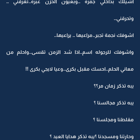
اشيلك بداخلي جمره ..وبعيون الحزن عبره..تغرقني ..
وتحرقني..
اشوفك نجمة تجبر..مراعيها .. يراعيها..
واشوفك للرجوله اسم..اذا شد الزمن تقسى..واحلم من
معاني الحلم..احسك مقبل بكرى..وعيا لايجي بكرى !!
يبه تذكر زمان مر؟؟
يبه تذكر مجالسنا ؟
مقلطنا ومجلسنا ؟
وحارتنا ومسجدنا ؟يبه تذكر هدايا العيد ؟