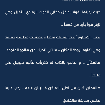
خبت يدينهآ بقوة بـدآخل مخآبي الكُوت الرمآدي الثقيل وهي
تزفر هُوآ بـآرد من فمهآ ،،
تحس الانفلونزآ بدت تمسك فيهـآ ،، عطست عطسه خفيفه
وهي تقآوم برودة المكآن ،، مآ تبي تتحرك من هالجو المنجمد
هالمكآن .. و هالجو بالذات له ذكريآت غآليه حييييل على
قلبهآ ..
هالمكـآن كـآن من احلى الامآكن فـ لبنآن عنده .. يحب دآيمآ
يجلس بحديقة هالفندق