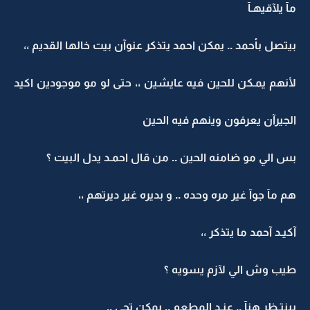
مآ يلآقيهـآ
بيتصل بأحمد .. يمكن احمد يتذكر عنوآن بيت خالها القديم ،،
لأنهم يمـكن للحين فيه عايشين ،، حتى لو مو موجودين اكيد
الجيرآن يعرفون وينهم فيه الحين
بس الي مو ضامنه الحين .. من قال احمـد يدل البيت ؟
هم مآ جوآ غير مره وحده .. و بديره غير ديرتهم ،،
آكيـد آحمد ما يتذكر ،،
طيب وش الي لآزم يسويه ؟
بينتـظر هنآ .. عنـد المطعم .. يمكن تجي ..