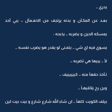
يدري ..
بعـد عن المكـآن و بدنه يرتجف من الانفـعآل ،، يبي آحد
يمسكه الحين و يضربه .. يذبحه ،
يسوي فيه اي شي .. يتمـنى لو يقدر هو يضرب نفسه ..
لأ .. يبيها هي تضربه ،،
تـآخذ حقهآ منه ،، كييييييف ..
وين رح يلآقيهـآ ..
بيلف الكويت كلهآ .. ان شاء الله شارع شارع و بيت بيت لين