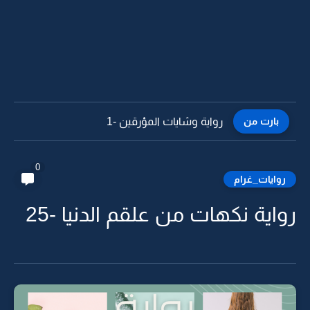
بارت من
رواية ودي احطب لك ضلوعي وادفيك -28 البارت الاخير
0
روايات_غرام
رواية نكهات من علقم الدنيا -25