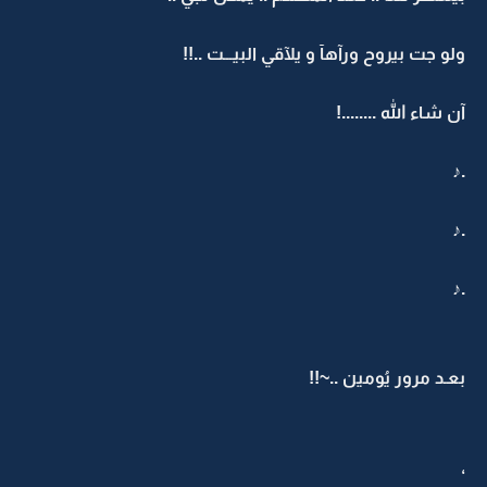
ولو جت بيروح ورآهآ و يلآقي البيـــت ..!!
آن شاء الله ........!
.♪
.♪
.♪
بعـد مرور يُومين ..~!!
،