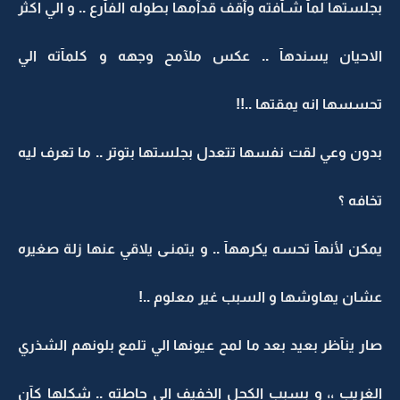
بجلستها لمآ شـآفته وآقف قدآمها بطوله الفآرع .. و الي اكثر
الاحيان يسندهآ .. عكس ملآمح وجهه و كلمآته الي
تحسسها انه يمقتها ..!!
بدون وعي لقت نفسها تتعدل بجلستها بتوتر .. ما تعرف ليه
تخافه ؟
يمكن لأنهآ تحسه يكرههآ .. و يتمنـى يلاقي عنها زلة صغيره
عشان يهاوشها و السبب غير معلوم ..!
صار ينآظر بعيد بعد ما لمح عيونها الي تلمع بلونهم الشذري
الغريب ،، و بسبب الكحل الخفيف الي حاطته .. شكلها كآن