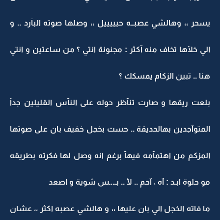
يسحر ،، وهالشي عصبــه حيييييل ،، وصلها صوته البآرد .. و
الي خلآها تخاف منه آكثر : مجنونة انتي ؟ من ساعتين و انتي
هنا .. تبين الزكآم يمسكك ؟
بلعت ريقها و صارت تنآظر حوله على النآس القليلين جدآ
المتوآجدين بهالحديقة .. حست بخجل خفيف بان على صوتها
المزكم من اهتمآمه فيهآ برغم انه وصل لها فكرته بطريقه
مو حلوة ابـد : آه ، آحم .. لأ .. بـ..ـس شوية و اصعد
ما فاته الخجل الي بان عليها ،، و هالشي عصبه اكثر ،، عشان