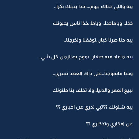
يبه واللي خذاك بيوم....خذا بنيتك بكرا..
خذا.. وياماخذا.. وياما..خذا ناس يحبونك
يبه حنا صرنا كبار..توفقنا وتخرجنا..
يبه ماعاد فيه صغار..يموج بهالزمن كل شي..
وحنا ماتموجنا..على ذاك العهد نسري..
نبيع العمر والدنيا..ولا تخلف بنا ظنونك
يبه شلونك ؟؟تبي تدري عن اخباري ؟؟
عن افكاري وتذكاري ؟؟