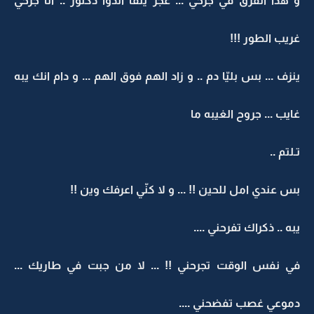
و هذا الفرق في جرحي ... عجز يلقا الدوا دكتور .. انا جرحي
غريب الطور !!!
ينزف ... بس بليّا دم .. و زاد الهم فوق الهم ... و دام انك يبه
غايب ... جروح الغيبه ما
تـلتم ..
بس عندي امل للحين !! ... و لا كنّي اعرفك وين !!
يبه .. ذكراك تفرحني ....
في نفس الوقت تجرحني !! ... لا من جبت في طاريك ...
دموعي غصب تفضحني ....