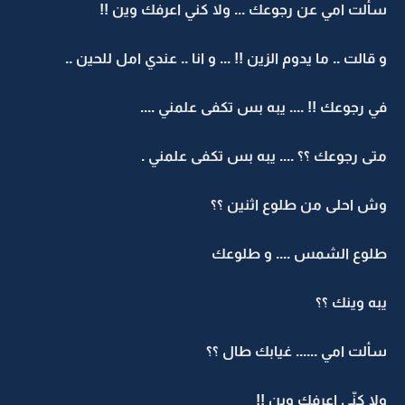
سألت امي عن رجوعك ... ولا كني اعرفك وين !!
و قالت .. ما يدوم الزين !! ... و انا .. عندي امل للحين ..
في رجوعك !! .... يبه بس تكفى علمني ....
متى رجوعك ؟؟ .... يبه بس تكفى علمني .
وش احلى من طلوع اثنين ؟؟
طلوع الشمس .... و طلوعك
يبه وينك ؟؟
سألت امي ...... غيابك طال ؟؟
ولا كنّي اعرفك وين !!