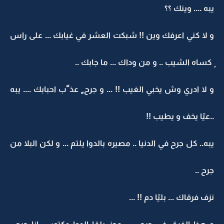
يبه .... وينك ؟؟
و لا كني اعرفك وين !! شبكت العشر في غيابك ... على راس
ٍ كساه الشيب .. و من وداك ... ما جابك ..
و لا ادري وش يخبي الغيب !! ... و جرح ٍ عذ ّب احبابك .... يبه
..عيّا يخف و يطيب !!
يبه.. كل جرح في الدنيا .. مصيره بالدوا يلتم ... و لكن البلا من
جرح ..
نزف فرقاك ... بليّا دم !! ...