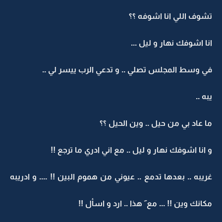
تشوف اللي انا اشوفه ؟؟
انا اشوفك نهار و ليل ...
في وسط المجلس تصلي .. و تدعي الرب ييسر لي ..
يبه ..
ما عاد بي من حيل .. وين الحيل ؟؟
و انا اشوفك نهار و ليل .. مع اني ادري ما ترجع !!
غريبه .. بعدها تدمع .. عيوني من هموم البين !! .... و ادريبه
مكانك وين !! ... مع َ هذا .. ارد و اسأل !!