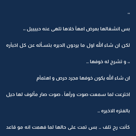
،،
بس انشغالها بمرض امهآ خلاها تلهى عنه حييييل ،،
لكن ان شاء الله اول ما يردون الديره بتسـأله عن كل اخبآره
،، و تشرح له خوفها ..
ان شاء الله يكون خوفها مجرد حرص و اهتمآم
اخترعت لما سمعت صوت ورآهآ ، صوت صار مألوف لها حيل
بالفتره الاخيره ..
كآنت رح تلف .. بس تمت على حالها لما فهمت انه مو قاعد