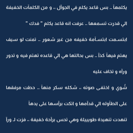
يكلمهآ .. بس قاعد يكلم في الجوآل ،، و من الكلمآت الخفيفة
الي قدرت تسمعها .. عرفت انه قاعد يكلم " فدك "
ابتسـمت ابتسـآمة خفيفه من غير شعور .. تمنت لو سيف
يهتم فيهآ كذآ .. بس بحالتها هي الي قاعده تهتم فيه و تدور
ورآه و تخاف عليه
شُوي و اختفـى صوته ،، شكله سكر منهآ .. حطت مرفقها
على الطآوله الي قدآمها و اتكت برآسها على يدهآ
تنهدت تنهيدة طويييلة وهي تحس برآحة خفيفة ،، فزت لـ ورآ