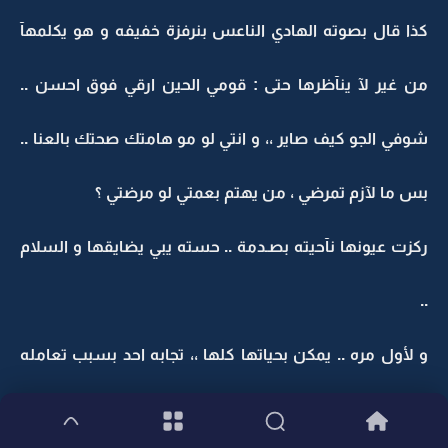
كذا قال بصوته الهادي الناعس بنرفزة خفيفه و هو يكلمهآ
من غير لآ ينآظرها حتى : قومي الحين ارقي فوق احسن ..
شوفي الجو كيف صاير ،، و انتي لو مو هامتك صحتك بالعنا ..
بس ما لآزم تمرضي ، من يهتم بعمتي لو مرضتي ؟
ركزت عيونها نآحيته بصـدمة .. حسته يبي يضايقها و السلام
..
و لأول مره .. يمكن بحياتها كلها ،، تجابه احد بسبب تعامله
الغريب معها