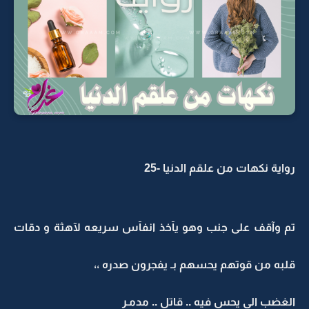
رواية نكهات من علقم الدنيا -25
تم وآقف على جنب وهو يآخذ انفآس سريعه لآهثة و دقات
قلبه من قوتهم يحسهم بـ يفجرون صدره ،،
الغضب الي يحس فيه .. قاتل .. مدمـر