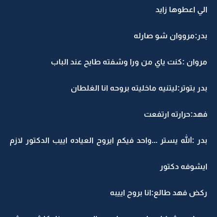
الي اعطوها زايد
بدر:مرووان شو صارله
مروان :كنت ياي من ورا وشفته طايح عند الباب
بدر بتوتر:ليتنيه ماخليته بروحه انا الغلطان
فهد:حرارته ارتفعت
بدر :الله يستر ...واحد فيكم ايروح العياده اييب الدكتور لازم
ايشوفه دكتور
ركض فهد طالع:انا بروح اييبه