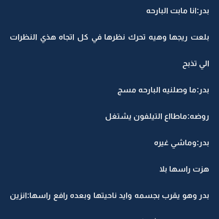
بدر:انا مابت البارحه
بلعت ريجها وهيه تحرك نظرها في كل اتجاه هذي النظرات
الي تذبح
بدر:ما وصلنيه البارحه مسج
روضه:ماطااع التيلفون يشتغل
بدر:وماشي غيره
هزت راسها بلا
بدر وهو يقرب بجسمه وايد ناحيتها وبعده رافع راسها:انزين