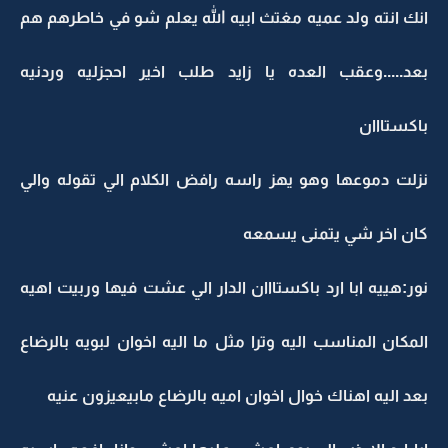
انك انته ولد عميه مغتث ابيه الله يعلم شو في خاطرهم هم
بعد.....وعقب العده يا زايد طلب اخير احجزليه وردنيه
باكستااان
نزلت دموعها وهو يهز راسه رافض الكلام الي تقوله والي
كان اخر شي يتمنى يسمعه
نور:هييه ابا ارد باكستااان الدار الي عشت فيها وربيت اهيه
المكان المناسب اليه وترا مثل ما اليه اخوان لبويه بالرضاع
بعد اليه اهناك خوال اخوان اميه بالرضاع مابيعيزون عنيه