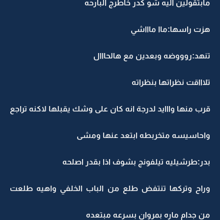
مابتقولين اليه شو كدر خاطرج البارحه
هزت راسها:ماا ماااشي
تنهد:روووضه وبعدين مع هالحااال
تلاااقت نظراتها بنظراته
قرب منها وااايد لدرجة انه كان على وشك يقبلها لاكنه تراجع
واحاسيسه متخربطه ابتعد عنها ومشى
بدر:طرشيليه تيلفونج بشوف اذا بقدر اصلحه
وراح وتركها تنتفض طلع من الباب الخلفي واهيه طلعت
من جدام ماره بمروان بسرعه مبتعده