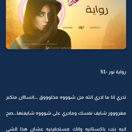
رواية نور -51
تدري انا ما ادري انته من شوووه مخلوووق ...انسااان متكبر
مغرووور شايف نفسك ومادري على شوووه شايفنها...صح
انيه بنت باكستانيه وانك مستحقرنيه عشان هذا الشي