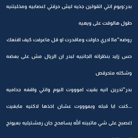
بدر:ويوم انتي اتقولين جذيه ليش حرقتي اعصابيه ومخليتنيه
طول هالوقت على ويهيه
روضه"ماا ادري حاولت وماقدرت او قل ماعرفت كيف اقنعك
حس زايد بنظراته الجانبيه لبدر ان الريال مش على بعضه
وشكله متحرقص
بدر"تدرين انيه بقيت اموووت اليوم وانتي واقفه جداميه
...كنت ابا قبله وبموووت عشان اخذها لاكنيه مابغيت
اغصبج على شي ماتبينه الله يسامحج جان رمشتيليه بعيونج