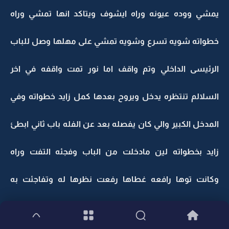
يمشي ووده عيونه وراه ايشوف ويتاكد انها تمشي وراه
خطواته شويه تسرع وشويه تمشي على مهلها وصل للباب
الرئيسى الداخلي وتم واقف اما نور تمت واقفه في اخر
السلالم تنتظره يدخل ويروح بعدها كمل زايد خطواته وفي
المدخل الكبير والي كان يفصله بعد عن الفله باب ثاني ابطئ
زايد بخطواته لين مادخلت من الباب وفجئه التفت وراه
وكانت توها رافعه غطاها رفعت نظرها له وتفاجئت به
يمشي ناحيتها وهيه تخطو خطواتها على ورا لين صدمت