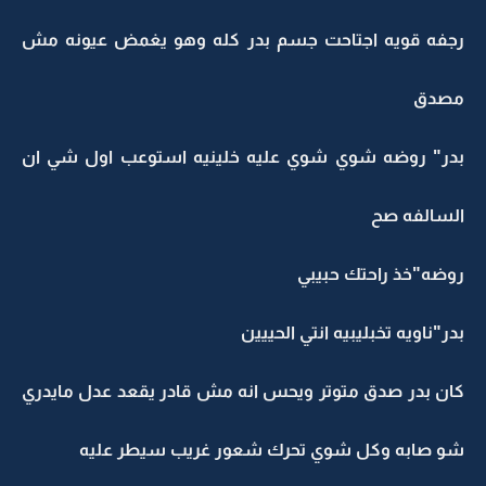
رجفه قويه اجتاحت جسم بدر كله وهو يغمض عيونه مش
مصدق
بدر" روضه شوي شوي عليه خلينيه استوعب اول شي ان
السالفه صح
روضه"خذ راحتك حبيبي
بدر"ناويه تخبليبيه انتي الحييين
كان بدر صدق متوتر ويحس انه مش قادر يقعد عدل مايدري
شو صابه وكل شوي تحرك شعور غريب سيطر عليه