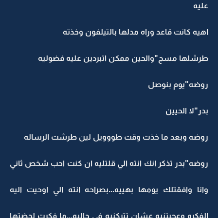
عليه
اهيه كانت قاعد وراه مدلها بالتيلفون وخذته
طرشلها مسج"والحين ممكن اتبردين عليه فضوليه
روضه"يوم بنوصل
بدر"لا الحيين
روضه وبعد ما خذت وقت طووويل لين طرشت الرساله
روضه"بدر تذكر انك انته الي قلتليه ان كنت احب شخص ثاني
وانا وافقتلك يومها بهييه...بصراحه انته الي اوحيت اليه
الفكره وعجبتنيه عشان تتركنيه في حاليه...ما فكرت لحضتها