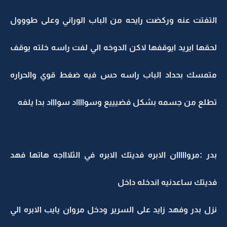
التفتت عنه وركضت رايحه من الباب الوراني وعلى طووول
لحقها ايريد ايوقفها لاكن الدوخه الي لفت راسه خلته يوقف
متمسك بحداد الباب راسه حس فيه ضغط قوي والحراره
تطلع من جسمه بشكل فضيييع وسوااااد سواااد بدا يلفه
بدر :مروااااان الابره فديتك الابره في الثلاااجه هاتها فهد
فديتك ساعدنيه اندخله داخل
نزل بدر وفهد زايد على السرير ودخل مروان يايب الابره الي