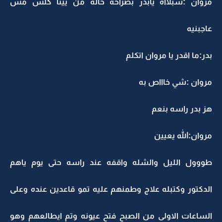
مروان :شبلااه يابدر بصراحه حاله من يينا كلش مش
عاجبنيه
بدر:ما اقدر يا مروان اتكلم
مروان :شي خاااص به
هز بدر راسه بنعم
مروان:الله يعيين
طووول الليل والشله واقفه عند راسه حتى يوم ياهم
الدكتور وكتبله علاج وطمنهم عليه تمو قاعدين عنده وعلى
الساعات الاولى من الصبح فتح عيونه وتم ايطالعهم وهو