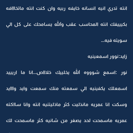
انته تدري انيه انسانه خايفه ربيه وان كنت انته ماتخااافه
بكيييفك انته المحاسب عقب والله يسامحك على كل الي
سويته فيه...
زايد:نوور اسمعينيه
نور :اسمع شوووه الله يخلييك خلاااص...انا ما اريييد
اسمعلك يكفينيه الي سمعته منك سمعت وايد وااايد
وسكت انا عمريه مانذليت كثر ماذليتنيه انته وانا سااكته
عمريه ماسمحت لحد يصغر من شانيه كثر ماسمحت لك