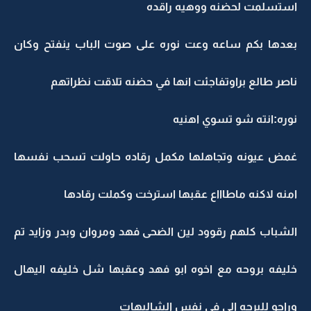
استسلمت لحضنه ووهيه راقده
بعدها بكم ساعه وعت نوره على صوت الباب ينفتح وكان
ناصر طالع براوتفاجئت انها في حضنه تلاقت نظراتهم
نوره:انته شو تسوي اهنيه
غمض عيونه وتجاهلها مكمل رقاده حاولت تسحب نفسها
امنه لاكنه ماطاااع عقبها استرخت وكملت رقادها
الشباب كلهم رقوود لين الضحى فهد ومروان وبدر وزايد تم
خليفه بروحه مع اخوه ابو فهد وعقبها شل خليفه اليهال
وراحو للبرجه الي في نفس الشاليهات