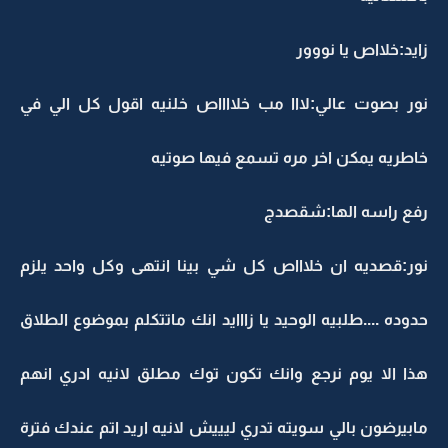
زايد:خلااص يا نووور
نور بصوت عالي:لااا مب خلااااص خلنيه اقول كل الي في
خاطريه يمكن اخر مره تسمع فيها صوتيه
رفع راسه الها:شقصدج
نور:قصديه ان خلاااص كل شي بينا انتهى وكل واحد يلزم
حدوده ....طلبيه الوحيد يا زااايد انك ماتتكلم بموضوع الطلاق
هذا الا يوم نرجع وانك تكون توك مطلق لانيه ادري انهم
مابيرضون بالي سويته تدري ليييش لانيه اريد اتم عندك فترة