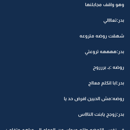
وهو واقف مجابلنها
بدر:تعااالي
شهقت روضه متروعه
بدر:ههههه تروعتي
روضه :بـ بررروح
بدر:ابا اتكلم معااج
روضه:مش الحيين افرض حد يا
بدر:زوجج يابنت الناااس
في نفس اللحضه طلع مروان من الحمام الي وراهم وتفاجئ