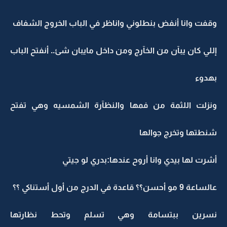
وقفت وانا أنفض بنطلوني واناظر في الباب الخروج الشفاف
إللي كان يبآن من الخآرج ومن داخل مايبان شئ.. أنفتح الباب
بهدوء
ونزلت اللثمة من فمها والنظآرة الشمسيه وهي تفتح
شنطتها وتخرج جوالها
أشرت لها بيدي وانا أروح عندها:بدري لو جيتي
عالساعة 9 مو أحسن؟؟ قاعدة في الدرج من أول أستناكي ؟؟
نسرين ببتسامة وهي تسلم وتحط نظارتها