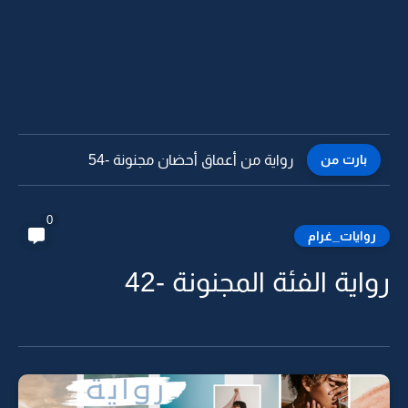
بارت من
رواية من أعماق أحضان مجنونة -53
0
روايات_غرام
رواية الفئة المجنونة -42