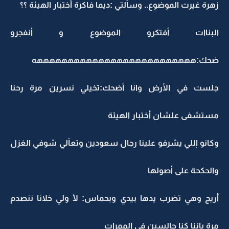
زهرة غيرت الموضوع.. وسألتي :ديما فاكرة أختبار الهيئة ؟؟
البناات أفتكرو الموضوع و أنفجرو
ضحك:ههههههههههههههههههههههههههه
جلست في الأرض وانا أضحك:تخيلي نسرين مرة رحنا
مستشفى علشان أختبار الهيئة
وكانو إللي يشرفو علينا رجال سعودين وتعآلي شوفي الغزل
والحكحة على أصولها
أريج وهي تضرب يدها بيدي وبحماس: لأ ولي خلانا ننصدم
مرة بإننا كنا جالسين في الممرات