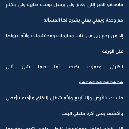
ماصدقو الخبر إللي يغمز ولي يرسل بوسه طآيرة ولي يتكلم
مع وحدة ويعني يعني يشرح لها المسأله
إلا من رحم ربي في بنات محترمات ومحتشمات والله عيونها
على الورقة
ناظرتي وغمزت بخبث: أما ديما شئ ثاني
ههههههههههههه
جلست بالأرض وانا أتربع:والله شغل النفاق ماأحبه ياأغطي
ياأكشف يعني أكره ماعلي البنت
إللي قدام أهلها ومجتمعها تغطي ولمن تكون بمفردها