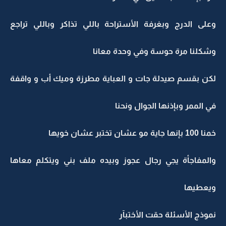
وعلى الدرج وبغرفة الأستراحة باللي تذاكر وباللي تراجع
وشكلنا مرة حوسة وفي وحدة معانا
لكن بقسم صيدلة جات و العباية مطرزة وميك أب و واقفة
في الممر وبإذنها الجوال ونحنا
خمنا 100 بإنها جاية مو عشان تختبر عشان خويها
والمفاجأة يجي رجال عجوز وبيده ملف بني ويتكلم معاها
ويعطيها
نموذج الأسئلة حقت الأختبآر