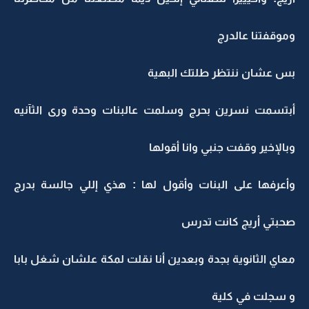
وموقفتنا عالدرج
بس عشان ننتظر طلتك البهية
أبتسمت نسرين بحرج وسلمت عالبنات وحدة ورى الثآنيه
وبالإخير وقفت جنبي وانا أقولها
وأعرفها على البنات وأقول لها : هذي إللي جالسة بدرج
صحبتي أريج كانت تدرس
معاي الثانوية بجدة وبعدين أنا نقلت لمكة علشان شغل بابا
و سجلت في كلية