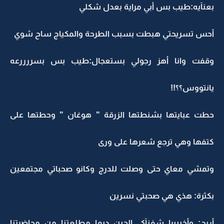
بعنآيه:طيب بس أبي مراية بعدل شكلي
أحس تسريحتي هبطت بسبب الطرحة والمكياج ساح شوي
وقفت وانا أهز رجولي بستعجال:طيب بس بسررررعه
يانتووس؟؟!!
حطت عبايتها بشنطتها الزرقة " هوغان " وحطتها على
كتفها وهي ترجع شعرها على ورى
وتمشي معاي حتى وصلت للدرج وكانو صحباتي مجتمعين
بكثرة: هذي هي صحبتي نسرين
أريج: وأخيييرا شفنآكي إلحين ديما مطلعتنا من محاضرتنا