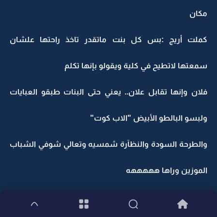
مكان
كملت أريج :بس كل بنت ماتقدر تاخذ راحتها علشان
سمعتها لاتطيح في كلية ويقولو بإنها تكلم
فلان وإنها تقابل علان.. يعني حتى البنات طبقو العبايات
ولبسو البالطو الأبيض "الاب كوت"
والطرحة السودة والنظآرة شمسيه وتعالي شوفي الشباب
الموزين وراها هههههه
قمت من الأرض وقلت:الساعة 9 وراح الوقت علينا في درج