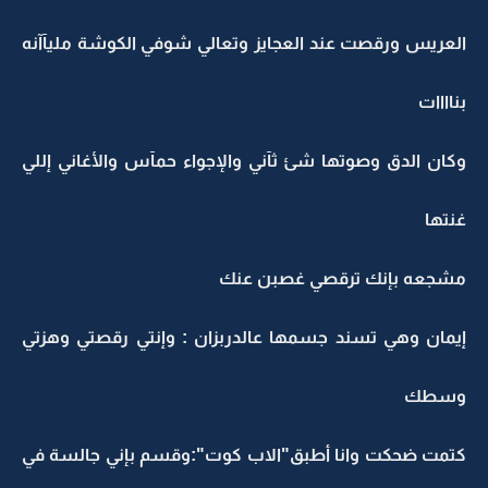
العريس ورقصت عند العجايز وتعالي شوفي الكوشة مليآآنه
بناااات
وكان الدق وصوتها شئ ثآني والإجواء حمآس والأغاني إللي
غنتها
مشجعه بإنك ترقصي غصبن عنك
إيمان وهي تسند جسمها عالدربزان : وإنتي رقصتي وهزتي
وسطك
كتمت ضحكت وانا أطبق"الاب كوت":وقسم بإني جالسة في