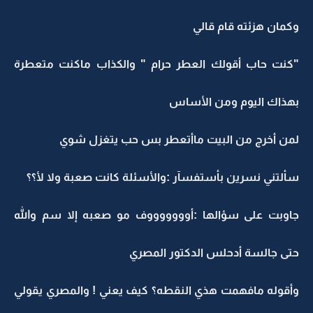
وكمان هزئته قام قالي
"كنت حاب أقولك العطر حرام " والكذاب ماكنت متعطرة
بهذاك اليوم ومن الأساس
لمن أخرج من البيت ماأتعطر بس حب يتغزل شوي
سألتني نسرين بأستفسآر :والأسئلة كانت صعبة ولا لأ؟؟
جاوبت على سؤالها :أوووووووف مو صعبه إلا سم والله
حتى جالسة أدحلس الدكتور المصري
وأقوله مافهمت هذي النقطه؟ كيف يعني ! والمصري يقولي