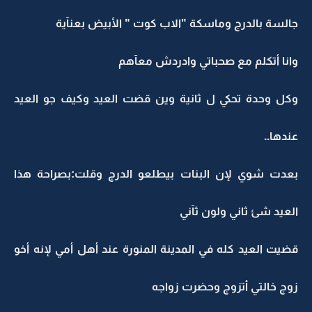
جالسة بالدرج وماسكة "الاب كوت " الأبيض بعنآية
وانا أتكلم مع صحباتي وادردش معآهم
وكل وحدة تحكي ل ثانية وين قضت العيد وكيف جو العيد
عندها..
بعدت شوي لإن البنات بيطلعو الدرج وقلت:بصراحة هذا
العيد شئ ثاني ولون ثآني
قضيت العيد كله في المدينة المنورة عند أهل أمي لإنه أخو
زوج خالتي أتزوج وحضرت زواجه