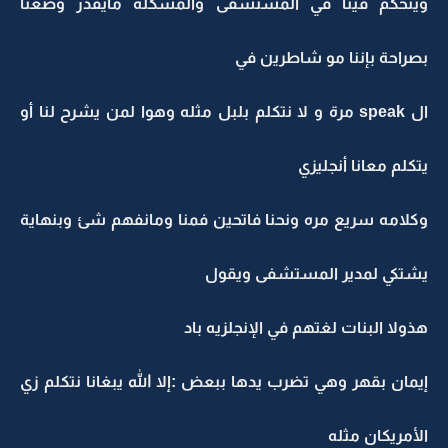
ويتحكم فينا في المستشفى والمشكله مايقدر وضعنا
بصراحة بإننا مو شاطرين في
ال speak مرة و لا نتكلم بلبل مثله وهوا لمن يشرح لنا أو
يتكلم معانا أنجليزي
وكلامه سريع مره ونحنا فاتحين فمنا ومانفهم شئ وبنهاية
يشتكي لمدير المستشفى ويقول
هذولا البنات لغتهم في الإنجلزيه باد
إيمان بقهر وهي تضرب يدها ببعض :إلا الله يبغانا نتكلم زي
الأمريكان مثله