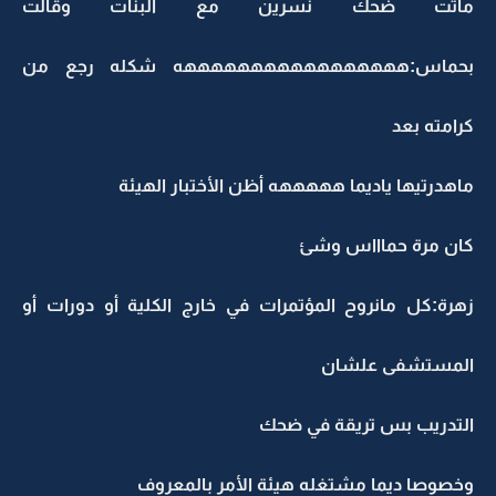
ماتت ضحك نسرين مع البنات وقالت
بحماس:هههههههههههههههههه شكله رجع من
كرامته بعد
ماهدرتيها ياديما هههههه أظن الأختبار الهيئة
كان مرة حماااس وشئ
زهرة:كل مانروح المؤتمرات في خارج الكلية أو دورات أو
المستشفى علشان
التدريب بس تريقة في ضحك
وخصوصا ديما مشتغله هيئة الأمر بالمعروف