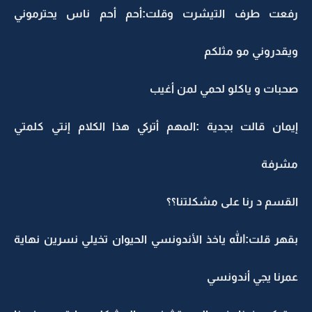
رفعت طرف التيشرت وقلت:أحم أحم ناس يحترموني
ويقدروني مو مثلكم
صحبات و ياكلو لحمي لمن أغيب
إيمان قالت بجدية :المهم أتركي هذا الكلام إنتي كلمتي
مشرفة
القسم د رنا على مشكلتنا؟؟
بقهر قلت:الله ياخذ الأندونسي الحيوان تخيلي نسرين نهاية
عمرنا يجي أندونسي