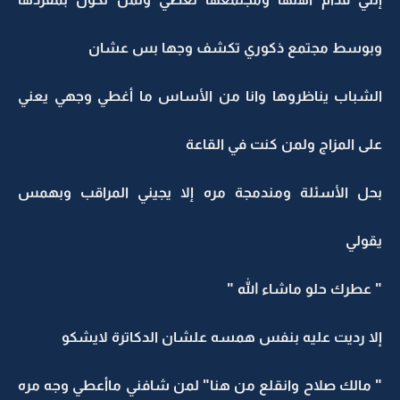
وبوسط مجتمع ذكوري تكشف وجها بس عشان
الشباب يناظروها وانا من الأساس ما أغطي وجهي يعني
على المزاج ولمن كنت في القاعة
بحل الأسئلة ومندمجة مره إلا يجيني المراقب وبهمس
يقولي
" عطرك حلو ماشاء الله "
إلا رديت عليه بنفس همسه علشان الدكاترة لايشكو
" مالك صلاح وانقلع من هنا" لمن شافني ماأعطي وجه مره