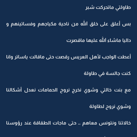
طاولتي ماتحركت شبر
بس أعلق على خلق الله من ناحية مكياجهم وفساتينهم و
داليا ماشاء الله عليها ماقصرت
أعطت الواجب لأهل العريس رقصت حتى ماقالت ياساتر وانا
كنت جالسة في طاولة
مع بنت خالتي وشوي نخرج نروح الحمامات نعدل أشكالنا
وشوي نروح لطاولة
خالاتنا ونتونس معاهم .. حتى ماجات الطقاقة عند رؤوسنا