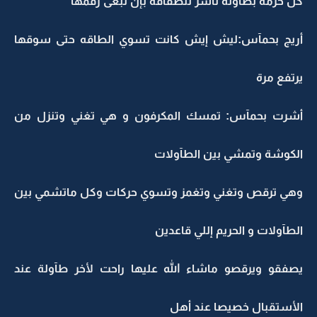
كل حرمة بطآولة تأشر للطقاقة بإن تبغى رقمها
أريج بحمآس:ليش إيش كانت تسوي الطاقه حتى سوقها
يرتفع مرة
أشرت بحمآس: تمسك المكرفون و هي تغني وتنزل من
الكوشة وتمشي بين الطآولات
وهي ترقص وتغني وتغمز وتسوي حركات وكل ماتشمي بين
الطآولات و الحريم إللي قاعدين
يصفقو ويرقصو ماشاء الله عليها راحت لأخر طآولة عند
الأستقبال خصيصا عند أهل