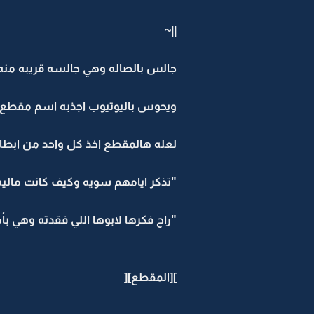
||~
جالس بالصاله وهي جالسه قريبه منه
ويحوس باليوتيوب اجذبه اسم مقطع 
لعله هالمقطع اخذ كل واحد من ابطااا
"تذكر ايامهم سويه وكيف كانت ماليه 
"راح فكرها لابوها اللي فقدته وهي ب
][المقطع][