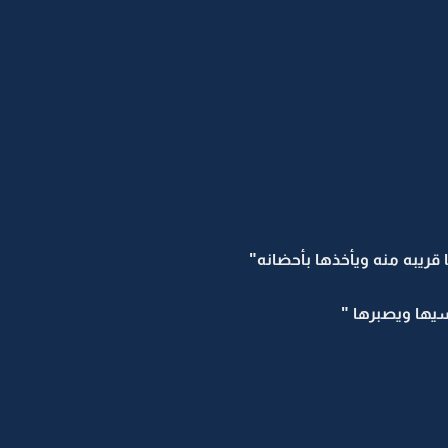
قريبه منه ويأخذها بأحضانه"
سيها ويصبرها "