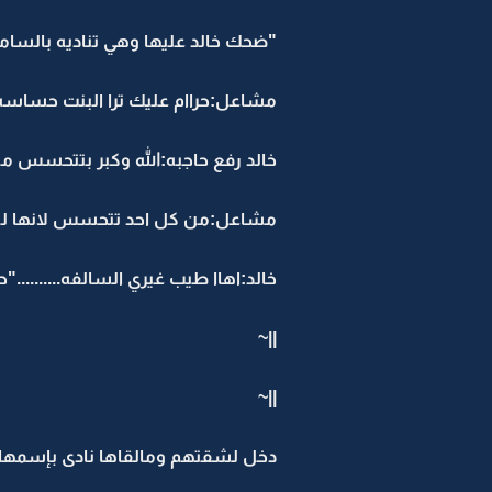
"ضحك خالد عليها وهي تناديه بالسا
مشاعل:حراام عليك ترا البنت حساسه
خالد رفع حاجبه:الله وكبر بتتحسس مني
مشاعل:من كل احد تتحسس لانها للحي
خالد:اهاا طيب غيري السالفه........
||~
||~
دخل لشقتهم ومالقاها نادى بإسمها وم