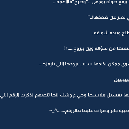
يرفع صوته بوجهي .."وصرخ"فاااهمه...
للي تعبر عن ضعفهاا.."
طلع وبيده شماغه .
عتها من سؤاله وين بيروح.....؟!
ممكن يذبحها بسبب برودها اللي ينرفزهـ..
يييييل
ا بغسيل ملابسها وهي ع وشك انها تنهيهم تذكرت الرقم الل
ة جابر وصراخه عليها هالررقم.......^_~