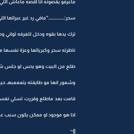
ماعرفو يقصونه انا اقصه ماعاش اللي 
سحر:............."مافي رد غير عبراتها ا
ترك يدها بقوه ودخل للغرفه ثواني و
ناظرته سحر وكبريائها وعزة نفسها من
طلع من البيت وهو يحس لو جلس شوي 
وشعور انها مو طايقته يتعععبهـ حييي
قامت بعد ماطلع وقررت تسلي نفسه
اذا هو موجود او ممكن يكون سبب عصبي
||~