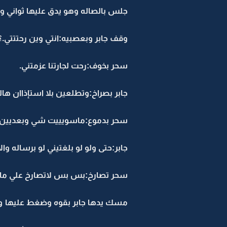
جلس بالصاله وهو يدق عليها ثواني ود
وقف جابر وبعصبيه:انتي وين رحتتتي.؟؟
سحر بخوف:رحت لجارتنا عزمتني.
جابر بصراخ:وتطلعين بلا استإذاان ها
سحر بدموع:ماسويييت شي وبعديين 
جابر:حتى ولو لو بلغتيني لو برساله والا
سحر تصارخ:بس بس لاتصارخ علي ماني
مسك يدها جابر بقوه وضغط عليها وه