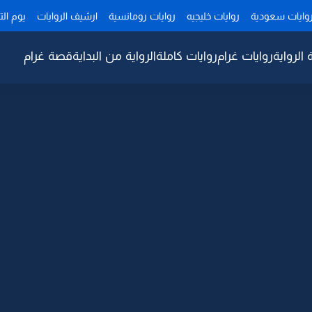
وايات سعودية
روايات خليجيه
روايات رومانسية
ارشيف الروايات
يوم ال
 الرواية
روايات غرام
روايات كاملة
الرواية من البداية
قصة غرام