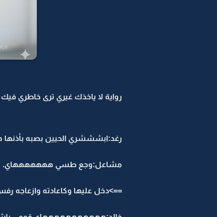
رواية لا ياخذك غيري ترى خاطري فيك -4
رغد:ابشششري الحيين بصبه بأذنه
مشاعل:وجع طسي هههههههاي.
==>دخل عليها وكاعادته وازعاجه رفس
خالد:هههههههههههاي قومي ياشينه و