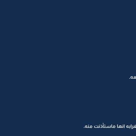
عه.
رابه انها ماستأذنت منه.