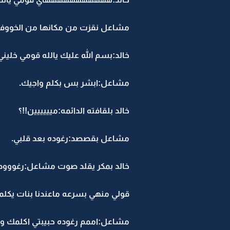
مشاعل نقزت من مكانها من الخووف:
خالد:بسم الله عليك يالله قومي خليني 
مشاعل:ابشر بس بكلم واجيك.
خالد بلقافته الدائمه:ميييييين!!؟
مشاعل بقصصد:رغوده بعد قلبي.
خالد بمكر يقلد صوت مشاعل:رغوووده
قولي منهي بسرعه ماعندنا بنات يكلم
مشاعل:اممم رغوده حبيبتي اكلمك وقت 