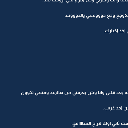
وجع وجع خوووفتني يالدوووب.
اخذ اخبارك.
 بعد قلبي وانا وش يعرفني من هالرغد ومنهي تكوون
ن احد غريب.
ثاني اوك لاراح الساااامج.