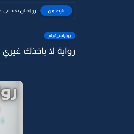
بارت من
رواية لن تعشقي غير
روايات_غرام
رواية لا ياخذك غيري 