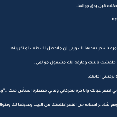
خلت قبل يدق جوالها..
!!
لمره ياسحر بعديها لك وربي ان مايحصل لك طيب لو تكررينها.
طفشت بالبيت وعارفه انك مشغول مو لمي .
 تركتيني احاتيك.
 اصغر عيالك وانا حره بتحركاتي وماني مضطره استأذن منك .."
و شاد ع اسنانه من القهر:طلعتك من البيت وعديتها لك وطوالة 