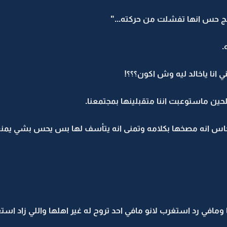
مج حس انها تفشلت من حركته..."
.
 انا ياخالد ليه وش اكون؟؟؟!
ن ماستوعبت اننا متقبلينها بمجتمعنا.
.."حاس انه مصخها بكلامه وتمنى انه يتأسف لها بس يحس بشي يمن
افي رد استغرب لانو مافي احد تروح له غير اهلها واللي زاد استغ