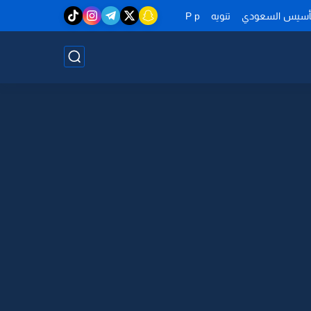
تأسيس السعودي
تنويه
P p