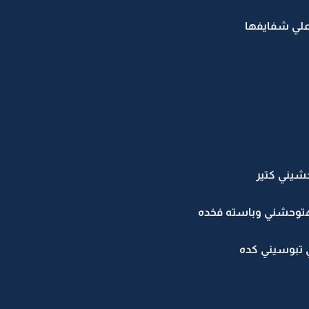
علي شفايفها
حشيني كتير
هتوحشني وباسته فخده
ني تبوسيني كده