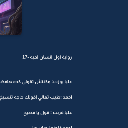
رواية اول انسان احبه -17
عليا بوزت: مكنتش تقولي كده هافض
احمد :طيب تعالي اقولك حاجه تنسيكي
عليا قربت : قول يا فصيح
احمد فاجئها وباسها