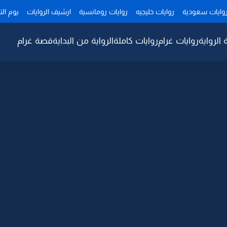
وايات سعودية
روايات خليجيه
روايات رومانسية
ارشيف الروايات
يوم ال
 الرواية
روايات غرام
روايات كاملة
الرواية من البداية
قصة غرام