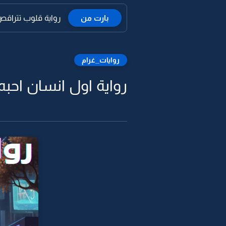
بارت من
رواية قلوب تتراقص ع
روايات_غرام
رواية اول انسان احبه -