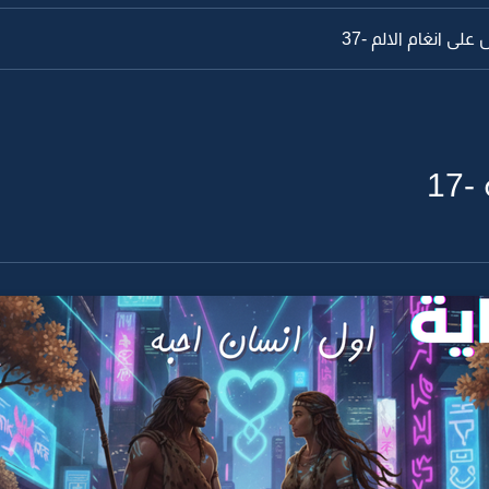
لى انغام الالم -37
17