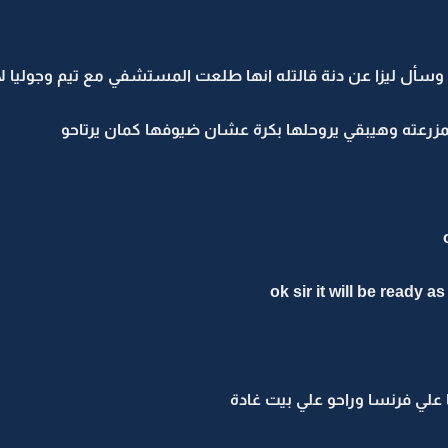
أل ليزا عن دنة قالتله انها طلعت المستشفي مع تيم وجوليا لا
فمزرعته وهيبقي يروحلها بكرة عشان ضيوفها كمان يرتاحو
علي فرنسا وراحو علي بيت غادة