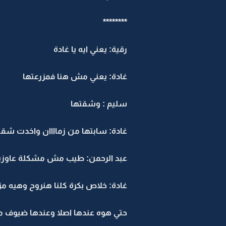
********
رقية: يعني ايه يا غادة
غادة: يعني مش هنا فمزرعتها
سليم : وشقتها
غادة: سابتها من زماااان واخدت شقة 
عبد الرحمن: طيب مش مشكلة عاوزين
غادة: خلاص بكرة كلنا هنروح وهيه مز
حتي هوه عندها اصلا وعندها ضيوف 