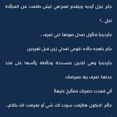
جآبر ينزل أيديه ويتقدم لهم:هي ليش طلعت من العيآآدة
تبكي ..؟
جآردينيآ تحآآول تعدل صوتهآ :تبي تعرف ..
جآبر بلهجه حآآده :قومي تعدلي زين قبل تهرجين
جآردينيآ وهي للحين منسدحة وحآآطة رآآسها على فخذ
جدتها: تعرف بيلا ممرضتك
ألي قعدت حضرتك تصآآرخ عليهآآ
جآآبر :لايكون هالزفت سوت لك شي أو تعرضت لك بكلام...