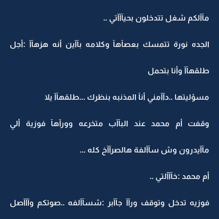
مآآلكم شغل تتدخلون بحيآآآتي ..
الجده نورة تتمسك بعصآهآ وكلامه بآآين أنه هزهآآ :أجل
طلقهآآ وأنا بتحمل
مسؤليتها ..دآآمني أنآ المذنبه بنظرك ...طلقهآآ يلا
وقفت أم محمد عند البآآب متخرعه وورآهآ فوزية ألي
مآآيدرون وش سآآلفة هالصرآآخ كله ...
أم محمد :خآآآلتي ..
فوزيه تدخل وتوقف ورآآ جآآبر :شسآآلفه ..صوتكم وآآآصل