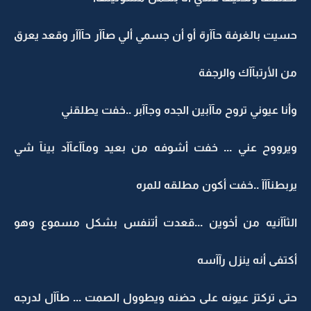
حسيت بالغرفة حآآرة أو أن جسمي ألي صآآر حآآآر وقعد يعرق
من الأرتبآآك والرجفة
وأنا عيوني تروح مآآبين الجده وجآآبر ..خفت يطلقني
ويرووح عني ... خفت أشوفه من بعيد ومآآعآآد بينآ شي
يربطنآآآ ..خفت أكون مطلقه للمره
الثآآنيه من أخوين ...قعدت أتنفس بشكل مسموع وهو
أكتفى أنه ينزل رآآسه
حتى تركتز عيونه على حضنه ويطوول الصمت ... طآآل لدرجه