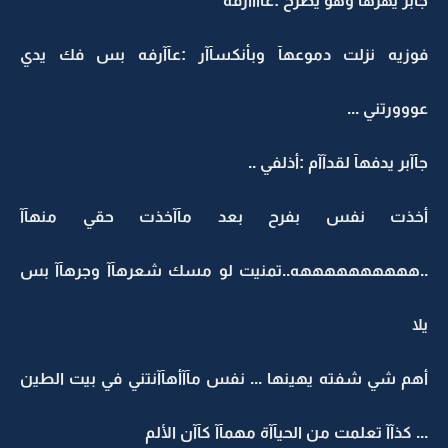
جآبر يهزهآ وهو يصرخ :عآآآآرفه
فوزيه نزلت دموعهآ وبأنكسآآر :عآآرفه بس فك يدي
عووورتني ...
جآآبر يدفهآ لقدآآم :أذلفي ..
أخذت نفس بفرح بعد مآآخذت حقي منهآآ
..ههههههههههه..تمنيت لو مسك شعرهآآ وجرهآآ بس
يلا
أهم شي شفته يهينها ... نفس مآآأهآآنتني في بيت الطين
... كذآآ تعلمت من الحيآآة مهمآآ كآآن الألم