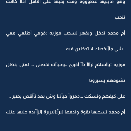
وهو مآيبيهآ عطوووه وقت يحبها على الأأقل أذآآ كآآنت
تنحب
أم محمد تدخل وبقهر تسحب فوزيه :قومي أطلعي معي
..شي مآآيخصك لا تدخلين فيه
فوزيه :يآآسلام ترآآآ ذآآ أخوي ..وحيآآته تخصني ... لمتى بنظل
نشوفهم يسيرونآ
على كيفهم ونسكت ...دمروآ حيآتنا وش بعد نآآقص يصير ..
أم محمد تسحبها بقوة وتدفها لبرآ:البربرة الزآآيده خليها عنك
..