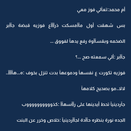
أم محمد:تعآلي فوز معي
بس شهقت أول مآآمسكت ذرآآآع فوزيه قبضة جآآبر
الضخمه وبقسآآوة رفع يدهآ لفووق ...
جآآبر :ألي سمعته صح ...؟
فوزيه تكورت ع نفسهآ ودموعهآ بدت تنزل بخوف :ه...هآآآآ..
لالا..مو بصحيح كلامهآ
جآردينيآ تحط أيدينها على رآآسهآآ :كذووووووووووب
الجده نورة بنظره حآآدة لجآآردينيآ :خلاص وخرر عن البنت