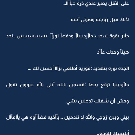
على الأقل يصير عندي ذرة حيآآآآ...
لأنك قبل زوجته وصرتي أخته
جآبر بقوة سحب جآآردينيآآ ودفهآ لورآآ :بسسسسس...لحد
هينآ وحدك عآآد
الجده نوره بتهديد :فوزيه أطلعي برآآآ أحسن لك ...
جآآردينيآ ترفع يدهآ :قسمن بالله أنتي يآآم عيوون تقول
وحش أن شفتك تدخلين بشي
بيني وبين زوجي والله لا تندمين ...يآآخيه فضآآآوه هي يآآمآآل
أبليسك للوجع..