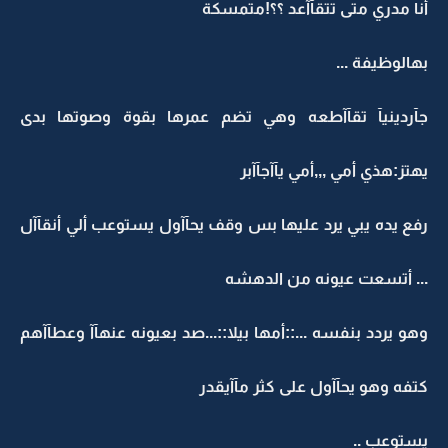
أنا مدري متى تتقآآعد ؟؟!متمسكة
بهالوظيفة ...
جآردينيآ تقآآطعه وهي تضم عمرها بقوة وصوتها بدى
يهتز:هذي أمي ,,,أمي يآآجآآبر
رفع يده يبي يرد عليها بس وقف يحآآول يستوعب ألي أنقآآل
... أتسعت عيونه من الدهشه
وهو يردد بنفسه ...::أمها بيلا::...صد بعيونه عنهآآ وعطآآهم
كتفه وهو يحآآول على كثر مآآيقدر
يستوعب ..