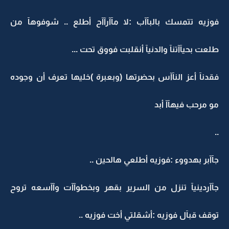
فوزيه تتمسك بالبآآب :لا مآآرآآح أطلع .. شوفوهآ من
طلعت بحيآآتنآ والدنيآ أنقلبت فووق تحت ...
فقدنآ أعز النآآس بحضرتها (وبعبرة )خليها تعرف أن وجوده
مو مرحب فيهآآ أبد
..
جآآبر بهدووء :فوزيه أطلعي هالحين ..
جآآردينيآ تنزل من السرير بقهر وبخطوآآت وآآسعه تروح
توقف قبآل فوزيه :أشقلتي أخت فوزيه ..