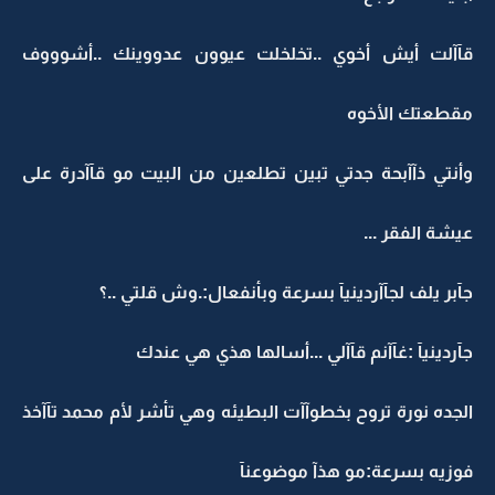
قآآلت أيش أخوي ..تخلخلت عيوون عدووينك ..أشوووف
مقطعتك الأخوه
وأنتي ذآآبحة جدتي تبين تطلعين من البيت مو قآآدرة على
عيشة الفقر ...
جآبر يلف لجآآردينيآ بسرعة وبأنفعال:.وش قلتي ..؟
جآردينيآ :غآآنم قآآلي ...أسالها هذي هي عندك
الجده نورة تروح بخطوآآت البطيئه وهي تأشر لأم محمد تآآخذ
فوزيه بسرعة:مو هذآ موضوعنآ