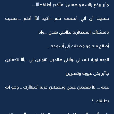
جآبر يرفع رآآسه وبهمس: مآآقدر أطلقهآآآ ...
حسيت أن ألي أسمعه حلم ..أكيد أنآآ أحلم ...حسيت
بالمشآآعر المتضآآربه بدآآخلي تهدى ...وأنا
أطالع فيه مو مصدقه ألي أسمعه ...
الجده نورة تلف لي :وأنتي هالحين تقولين لي ..يآآآ تتحملين
جآآبر بكل عيوبه وتصبرين
عليه ... يآآ تقعدين عندي وتتحملين حريه أختيآآآرك .. وهو أنه
يطلقك..؟