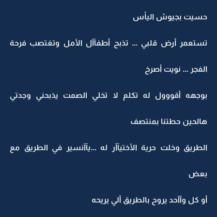
حسيت بجيوش اليأس
تستعمر أرض قلبي ... تذبح أطفآآل الأمل وتغتصب فرحة
الفجر ... نويت أصرخ
بوجهه أقووول له تكلم لا تخلي الصمت يذبحني وجدتي
هالحين حطتنا بمنتصف
الطريق وخلت حرية الأختيآآر له ...يآآنسير في الطريق مع
بعض
أو كل وآآحد يروح بالطريق ألي يريحه