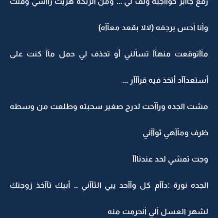
رفع جآآبر حوآآجبه ولف لي ... ومن الربكة هزيت رآآسي وقلت
وأنا أحس برجفه (لالا بقعد معآآه)
مآآتوقعت منهآآ تسألني أو تحذف لي حمل مآآ كنت على
أستعدآآد أتخذ فيه قرآآآر ...
مشت الجده ورآآحت لدرج صغير سحبته وطلعت من وسطه
ظرف ومآآهي ثوآآني
وجت تمشي لحد عندنآآآ
الجده نورة :دآآم كل وآآحد يبي الثآآني .. أبيك تآآخذ زوجتك
لشهر العسل ألي أنحرمت منه