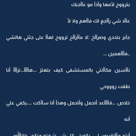
بترووح لأمها وأذآ مو عآآجبك
عآآد شي رآآجع لك فآآهم ولا لأ
جآبر بتحدي وصرآآخ :لا مآآرآآح ترووح لهآآ على جثتي هالشي
..فآآآهمين ...
نآآسين مكآآنتي بالمستشفى كيف بتهتز ...هآآآآ...ترآآآ أنا
طقت روووحي
خلاص ...قآآآآعد أتحمل وأتحمل وهذآ أنا سآآكت ....يكفي علي
أنه
أنتم مآآتقربون لي ..يكفيني كل شي شفته منكم ..خلاآآآًص