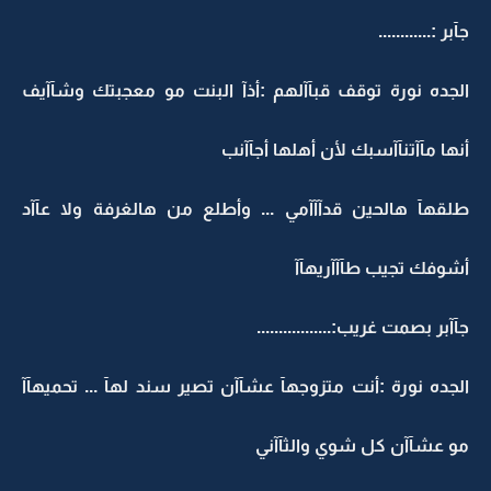
جآبر :............
الجده نورة توقف قبآآلهم :أذآ البنت مو معجبتك وشآآيف
أنها مآآتنآآسبك لأن أهلها أجآآنب
طلقهآ هالحين قدآآآمي ... وأطلع من هالغرفة ولا عآآد
أشوفك تجيب طآآآريهآآ
جآآبر بصمت غريب:.................
الجده نورة :أنت متزوجهآ عشآآن تصير سند لهآ ... تحميهآآ
مو عشآآن كل شوي والثآآني