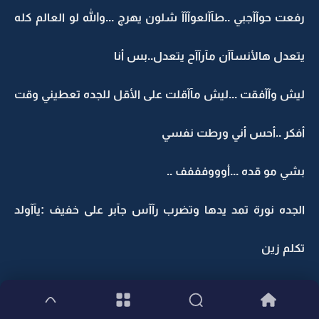
رفعت حوآآجبي ..طآآلعوآآآ شلون يهرج ...والله لو العالم كله
يتعدل هالأنسآآن مآرآآح يتعدل..بس أنا
ليش وآآفقت ...ليش مآآقلت على الأقل للجده تعطيني وقت
أفكر ..أحس أني ورطت نفسي
بشي مو قده ...أوووفففف ..
الجده نورة تمد يدها وتضرب رآآس جآبر على خفيف :يآآولد
تكلم زين
جآبر يبعد رآآسه وبعبط:مآآآبي