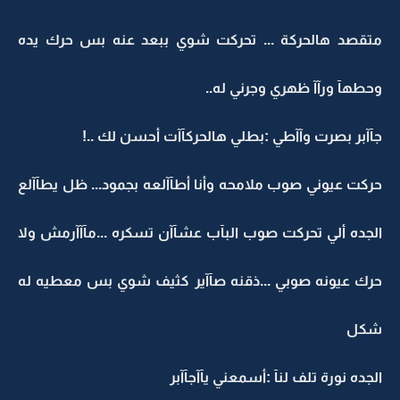
متقصد هالحركة ... تحركت شوي ببعد عنه بس حرك يده
وحطهآ ورآآ ظهري وجرني له..
جآآبر بصرت وآآطي :بطلي هالحركآآت أحسن لك ..!
حركت عيوني صوب ملامحه وأنا أطآآلعه بجمود... ظل يطآآلع
الجده ألي تحركت صوب البآب عشآآن تسكره ...مآآآرمش ولا
حرك عيونه صوبي ...ذقنه صآآير كثيف شوي بس معطيه له
شكل
الجده نورة تلف لنآ :أسمعني يآآجآآبر