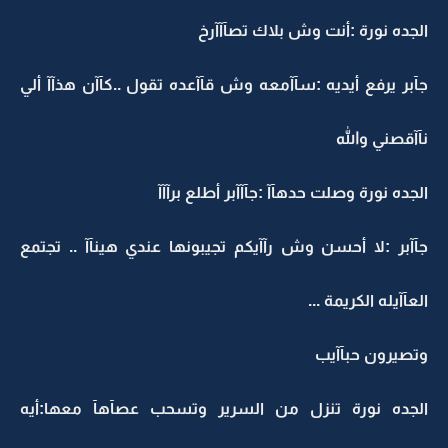
الجده نورة :أنت وش بلاك تصآآآرخ
جآبر يرفع أيديه :سآآمعه وش قآآعده تقول ..كآآن هذآآ ألي
نآآقصني والله
الجده نورة وصلت حدهآآ :جآآآبر أطلع برآآآ
جآآبر :لا أحسن وش رآآيكم تجيبونها عندي هينآآ .. تجتمع
العآآيله الكريمة ...
وتصيرون حبآآيب
الجده نورة تنزل من السرير وتسحب عصآهآ معها:أيه