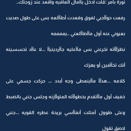
نورة بأمر :قلت أدخل يآآمآل العآفيه وأقعد عند زوجتك..
رفعت حوآآجبي لفوق وقعدت أطآآلعه بس على طول صديت
بعيوني عنه أول مآآطآآلعني ..يممممه
نظرآآآته تخرعني بس مآآعليه جآآردينيآآ ...لا عآآد تحسسينه
أنك تخآآفين أو يهزك
كلامه ...هذآآ مآآينعطى وجه أبدد ... حركت جسمي على
خفيف أول مآآتقدم بخطوآآته المتوآآزنه وجلس جنبي بالضبط
وعلى طوول أمتلت أنفآآسي بريحة عطره القويه ...جنبي
لاصق تقول