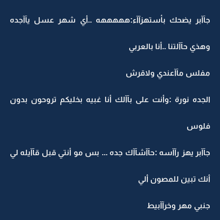
جآآبر يضحك بأستهزآآء:هههههه ..أي شهر عسل يآآجده
وهذي حآآلتنا ..أنا بالعربي
مفلس مآآعندي ولاقرش
الجده نورة :وأنت على بآآلك أنا غبيه بخليكم تروحون بدون
فلوس
جآآبر يهز رآآسه :حآآشآآك جده ... بس مو أنتي قبل قآآيله لي
أنك تبين للمصون ألي
جنبي مهر وخرآآبيط