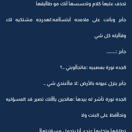
تحذف عليهآ كلام وتحسسهآ أنك مو طآآيقهآ
جآبر وبآنت على ملامحه أبتسآآمه:لهدرجه مشتكيه لك
وقآآيله كل شي
جآبر :........
الجده نورة بعصبيه :ماتجآآوبني ..؟
جآبر ينزل عيونه بالأرض :لا مآآعندي شي ..
الجده نورة تأشر له بيدهآ :هالحين يآآأنك تصير قد المسؤليه
وتحآآفظ على البنت ولا
تطلقهآ وتخليهآ عندي أنا بتحمل مسؤليتهآآ