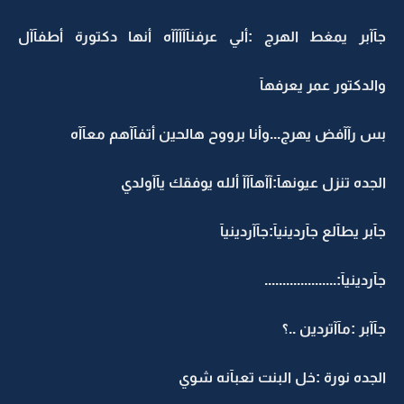
جآآبر يمغط الهرج :ألي عرفنآآآآآه أنها دكتورة أطفآآل
والدكتور عمر يعرفهآ
بس رآآفض يهرج...وأنا برووح هالحين أتفآآهم معآآه
الجده تنزل عيونهآ:آآهآآآ ألله يوفقك يآآولدي
جآبر يطآلع جآردينيآ:جآآردينيآ
جآردينيآ:....................
جآآبر :مآآتردين ..؟
الجده نورة :خل البنت تعبآنه شوي