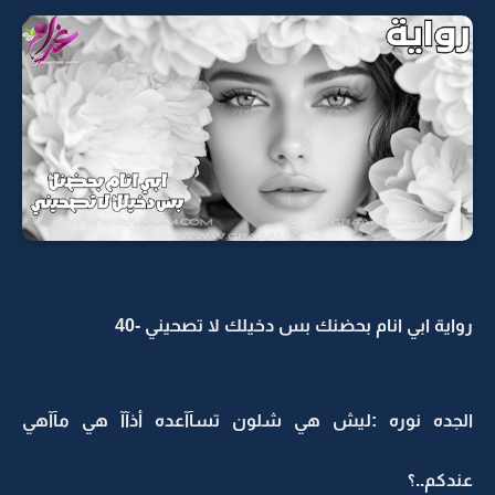
رواية ابي انام بحضنك بس دخيلك لا تصحيني -40
الجده نوره :ليش هي شلون تسآآعده أذآآ هي مآآهي
عندكم..؟