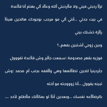
ترآآ رحبتي فيني ولا مآآرحبتي ألله وعآآد ألي بهتم أنا قآآعدة
في بيت جدتي ...أنتي ألي مو مرحب بوجودك هالحين هينآآ
رآآزة خشتك بيني
وبين زوجي أشتبين بفهم..؟
فوزيه بقهر مصدومة :سمعت جآآبر وش قآآعدة تقووول
جآردينيآ للحين تطآآلعها وهي وآآقفه بجنب أم محمد :وش
تبينه يقوول ...أنا زوووجته مو أخته
بالرضآآآعه نفسك ...وبعدين أنآآ لو بمكآآنك مآآطلع لأحد ....