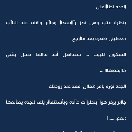
الجده تطآآلعني
بنظرة عتب وهي تهز رآآآسهآآ وجآآبر واقف عند البآآب
معطيني ظهره بعد مآآرجع
السكون للبيت ... تستآآهل أحد قآآلها تدخل بشي
مآآيخصهآآآ ...
الجده نوره بأمر :تعآآل أقعد عند زوجتك
جآآبر يزفر هوآآ بنظرآآت حآآده وبأستنفآآر يلف للجده يطآلعهآ
:نعم.......!