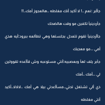
جآآبر :نعم ..! لا أكيد أنك مغلطه ..هالعجوز أمك..!!
جآردينيآ تكفين مو وقت هالضحك
جآآردينيآ تقوم تتعدل بجلستها وهي تطآلعه ببرود:أيه هذي
أمي ...مو معجبك
جآبر يلف لهآ وبعصبيه:أنتي مستوعبه وش قآآعده تقوولين
لي ...أمك ..أمك
ذي ألي تشتغل تحتي..مسآآعدتي بيلا هي أمك ..لالالا..أكيد
أنتي مغلطه