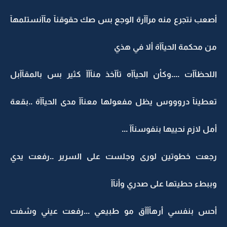
أصعب نتجرع منه مرآآرة الوجع بس صك حقوقنآ مآآنستلمهآ
من محكمة الحيآآة ألا في هذي
اللحظآآت ....وكأن الحيآآه تآآخذ منآآآ كثير بس بالمقآآبل
تعطينآ دروووس يظل مفعولها معنآآ مدى الحيآآة ..بقعة
أمل لازم نحييها بنفوسنآآ ...
رجعت خطوتين لورى وجلست على السرير ..رفعت يدي
وببطء حطيتها على صدري وأنآآ
أحس بنفسي أرهآآآق مو طبيعي ...رفعت عيني وشفت