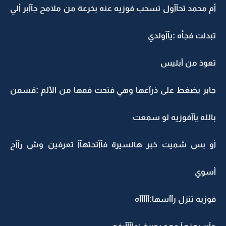
أم محمد تحآآول تسحب فوزيه عنه بخرعة من ملامح جآآبر ألي
تبدلت فجأه :يآآولدي
تعوذ من أبليس
جآبر يضغط على ذرآعها وهي فتحت فمها من الألم :قسمن
بالله يآآفوزيه لو سمعت
أو بس شميت خبر هالسيرة فآآتحتهآآ تعرفين وش رآآح
أسوي
فوزيه تنزل رآآسها:آآآآآه