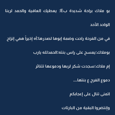
بو ملاك براحة شديدة بE: يعطيك العافية والحمد لربنا
الواحد الأحد
في من الفرحة راحت وضمة إبوها لصدرها:آه إخيراً همي إنزاح
بوملاك:يمسح على راس بنته:الحمدلله يارب
إم ملاك:سجدت شكر لربها ودموعها تتناثر
دموع الفرح ع بنتها....
اتمنى تنال على إعجابكم
وإنتضروا البقية من البارتات