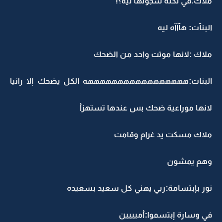
ملاك:في نكته سجونها ليه؟!
البنآت: هآآآه ليه
ملاك :لانها موتت واحد من الضحك
البنات:هههههههههههههههههه الكل يضحك إلا رانيا
لانها موراعية ضحك بس عندها تستهزأ
ملاك مسكت يد غرام وقامت
وهم يمشون
نور بإبتسامة:ربي يهني كل سعيد بسعيده
في وسارة إبتسموا:أميييين