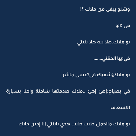
وشنو يبغى من ملاك ؟!
في :الو
بو ملاك:هلا يبه هلا بنيتي
في:يبا الحقني.......
بو ملاك:ِشفيك في؟عسى ماشر
في بصياح:إهئ إهئ ..ملاك صدمتها شاحنة واحنا بسيارة
الاسعاف
بو ملاك ماتحمل:طيب طيب هدي يابنتي انا إحين جايك