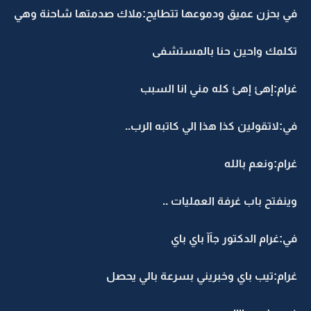
في بحزن عميق ودموعها تتطايح:ملاك صدمتها شاحنة وهي
تكلمك واحين حنا بالمستشفى
غرام:إهئ إهئ كله مني انا السبب
في:لاتقولين كذا هذا الي كاتبه الرب..
غرام:ونعم بالله
وينفتح باب غرفة العمليات ..
في:غرام الدكتور جآآ باي باي
غرام:تيب باي وخبريني بسرعة بالي يحصل