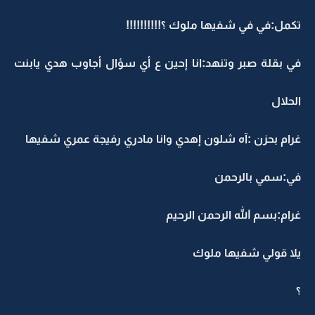
تكمل:في في شفيها ملوك ؟!!!!!!!!!!
في بقلة صبر وتنهد:انا إحين ع أي سؤال أجاوب هدي يابنت
الحلال
غرام بحزن :آه شلون إهدي وانا مادري رفيجة عمري شفيها
في:سمي بالرحمن
غرام:بسم الله الرحمن الرحيم
يلا قولي شفيها ملوك
؟