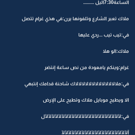
الساعة7:30اليل .........
ملاك تعبر الشارع وتلفونها يرن:في هذي غرام تتصل
في:تيب تيب ...ردي عليها
ملاك:الو هلا
غرام:وينكم يامعودة من نص ساعة إنتضر
في:ملالالالالالالالالالالالالاك شاحنة قدامك إنتبهي
الا ويطيح موبايل ملاك وتطيح على الإرض
في:لآلآلآلآلآلآلآلآلآلآلآلآلآلآلآلآلآلآلآلآلآلآلآل
آلآلآلآلآلآلآلآلآلآلآلآلآلآلآلآلآلآلآلآلآ