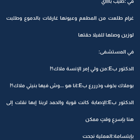
في :طيب بااااي
غرام طلعت من المطعم وعيونها غارقات بالدموع وطلبت
لوزين وصلها للفيلا حقتها
في المستشفى:
الدكتور بE:من ولي إمر الإنسة ملاك؟!
بوملاك بخوف وذرررع بE:انا هو ...وش فيها بنيتي ملاك؟!
الدكتور بE:الإصابة كانت قوية والحمد لربنا إبها نقلت إلى
هنا بإسرعِ وقتٍ ممكن
بإبتسامة:العملية نجحت