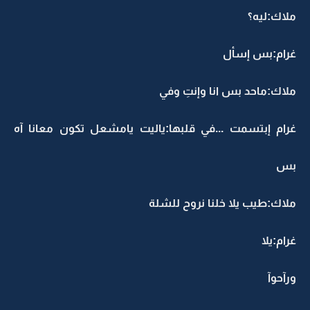
ملاك:ليه؟
غرام:بس إسأل
ملاك:ماحد بس انا وإنتِ وفي
غرام إبتسمت ...في قلبها:ياليت يامشعل تكون معانا آه
بس
ملاك:طيب يلا خلنا نروح للشلة
غرام:يلا
ورآحوآ