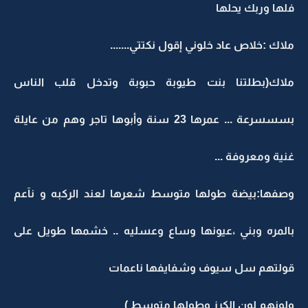
فلها وربك يحلها
ملاك :خلاص عاد خلوني إقول نكتتي.......
ملاك(بطلتنا بنت طيوبة حبوبة وتدخل قلب الناس
بسسسرعة ... عمرها 23 سنة وأبوها تاجر وهم من عايلة
غنية ومعروفة ...
وصفها:بيضة طولها متوسط شعرها لعند الركبه و نآعم
بالمره وبني ،عيونها وساع وعسليه .. خشمها طويل على
قولتهم سل سيوف وشفايفها ناعمات
ولونهم لون الكرز وطولها متوسط )