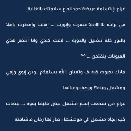
غرام بإبتسامة عريضة:حمدلله ع سلامتك يالغالية
في براحة تاااااامة:إسفرت وإنورت ... إهلت وإمطرت ياهلا
بالنور كله تتغلين يالدوبه ... لاعت كبدي وانا أنتضر هذي
العيونات يتفتحن ... ^^
ملاك بصوت ضعيف وتعبان :الله يسلمكم ..وين إبوي وإمي
ومشعل وينه؟! ورهف وعيالها
غرام من سمعت إسم مشغل نبض قلبها بقوة ... نبضات
حُب إتجاه مشعل الي موحشها ؛ صار لها زمان ماشافته