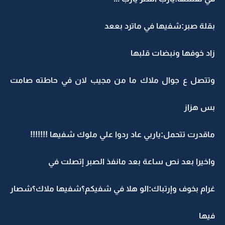
بقلة صبر:شفيها في ماترد بععد
زاد خوفها ونبضات قلبها
وتتصل ع جوال ملاك ما من مجيب لان في حاطته صامت
بس هزاز
ماقدرت تتحمل:ياربي عاد ردوا علي ملوك شفيها !!!!!!!
واخيرا بعد نص ساعة بعد مانفذ الصبر إتصلت في
غرام بخوف وإرتباك:الو هلا في شفيكم؟شفيها ملاك؟شصار
فيها