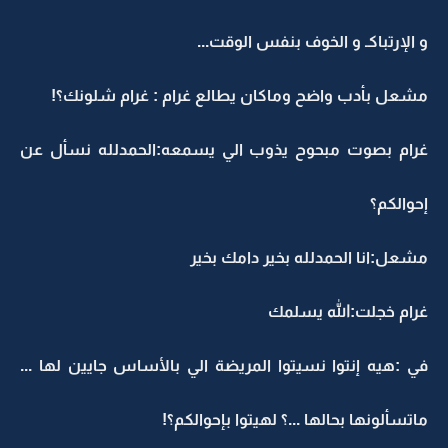
و الإرتباكـ و الخوف بنفس الوقت...
مشعل بأدب واضح وماكان يطالع غرام : غرام شلونك؟!
غرام بصوت مبحوح يذوب الي يسمعه:الحمدلله نسأل عن
إحوالكم؟
مشعل:انا الحمدلله بخير دامك بخير
غرام خجلت:الله يسلمك
في :هيه إنتوا نسيتوا المريضة الي بالأساس جايين لها ...
ماتسألونها بحالها ...؟ لهيتوا بإحوالكم؟!