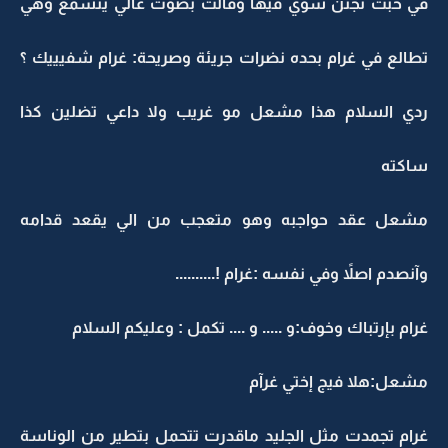
في حبت تجنن شوي فيها وقالت بصوت عالي ينسمع وهي
تطالع في غرام بحده نضرات جريئة وصريحة: غرام شفيييك ؟
ردي السلام هذا مشعل مو غريب ولا داعي تضلين كذا
ساكته
مشعل عقد حواجبه وهو متعجب من الي يقعد قدامه
وآنصدم اصلاً وفي نفسه :غرام !..........
غرام بإرتباك وخوف:و ..... و .... تكمل : وعليكم السلام
مشعل:هلا فيج إختي غرآم
غرام تجمدت مثل الجليد ماقدرت تتحمل بتطير من الوناسة