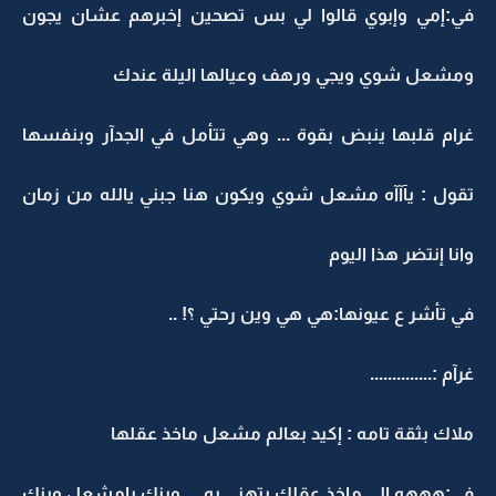
في:إمي وإبوي قالوا لي بس تصحين إخبرهم عشان يجون
ومشعل شوي ويجي ورهف وعيالها اليلة عندك
غرام قلبها ينبض بقوة ... وهي تتأمل في الجدآر وبنفسها
تقول : يآآآه مشعل شوي ويكون هنا جبني يالله من زمان
وانا إنتضر هذا اليوم
في تأشر ع عيونها:هي هي وين رحتي ؟! ..
غرآم :..............
ملاك بثقة تامه : إكيد بعالم مشعل ماخذ عقلها
في:هههه الي ماخذ عقلك يتهنى به ... وينك يامشعل وينك