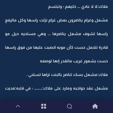
ملاك:لا لا عادي ... خليهم ؛ وتبتسم
مشعل وغرام يناضرون بعض غرام نزلت راسها وكل ماترفع
راسها تشوف مشعل يناضرها ... وهي مستحيه حيل مو
قادرة تتحمل حست كأن مويه انصبت عليها من فوق راسها
حست بشعور غريب ماتقدر إنها توصفه
ملاك:مشعل بسك تناضر بالبنت تراها تستحي .
مشعل عقد حواجبه ومارد على ملاك:........ ؛ في قلبه:فديت
الي يستحون انا