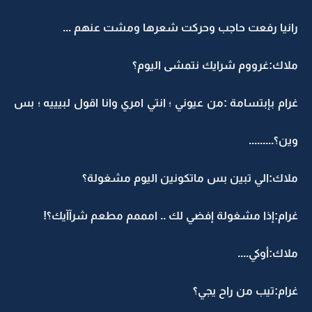
رانيا رفعت حاجب وحركت شعرها ومشت عنهم ...
ملاك:غرووم شرايك نتمشى اليوم؟
غرام بإبتسامة :من عيوني ؛ انتي امري وانا اقول لبيييه ؛ بس
وين؟.........
ملاك:الي تبين بس ماتكونين اليوم مشغولة؟
غرام:إذا مشغولة إفضي لك .. امممم مطعم شرآآيك؟!
ملاك:أوكي....
غرام:تيب من راح يجي؟