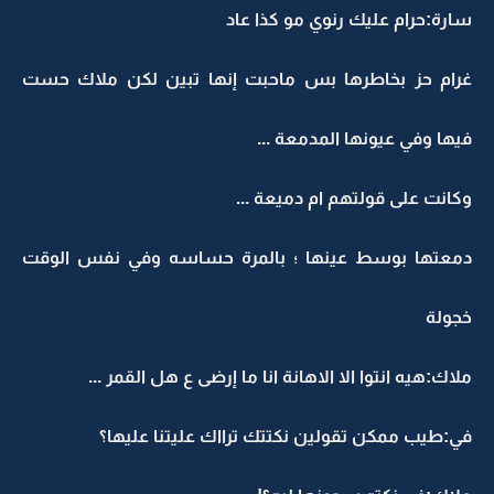
سارة:حرام عليك رنوي مو كذا عاد
غرام حز بخاطرها بس ماحبت إنها تبين لكن ملاك حست
فيها وفي عيونها المدمعة ...
وكانت على قولتهم ام دميعة ...
دمعتها بوسط عينها ؛ بالمرة حساسه وفي نفس الوقت
خجولة
ملاك:هيه انتوا الا الاهانة انا ما إرضى ع هل القمر ...
في:طيب ممكن تقولين نكتتك ترااك عليتنا عليها؟