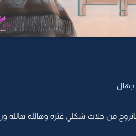
 جهال
مانروح من حلات شكلي غتره وهالله هالله ورز