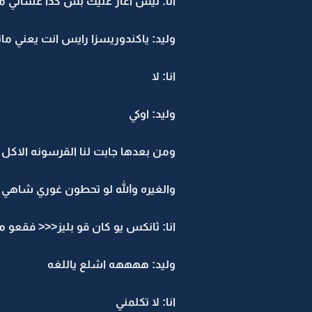
انا: ليش اغار عليك بس كذا عشاني م
وليد: ياكندوريسزا رايس انت يعني ما
انا: لا
وليد: اوكي
ومن بعدها جابت لنا القرسونه الاكل 
والغيره والله لو تحطون غوري شاهي ي
انا: ثانكس يو كان قو بليز<<< فقعو م
وليد: ههههه اشلع ياللغه
انا: لا تكلمني