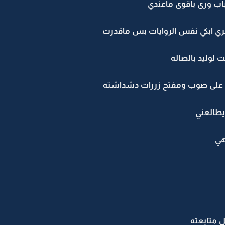
باب ورى بأقوى ماعندي
ري ابكي نفس الروايات بس ماقدرت
وليد بالصاله
له على صوب ومفتح زررات دشداشته
يطالعني
هي