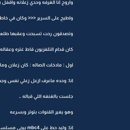
واروح انا الغرفه وحدي زعلانه واقفل 
واطيح على السرير <<< وكان في خاط
وتصدقون رحت تسبحت وعقبها طلعت ل
كان قدام التلفزيون قاط غتره وعقا
اول : مادخلت الصاله : كان زعلان وما
انا: وحده ماعرف ازعل زعلي نفس وج
جلست بالغنفه اللي قباله ..
وهو يغير القنوات بتوتر وبسرعه
انا: وليد حط على mbc4 بيجي مسلسل متابعته