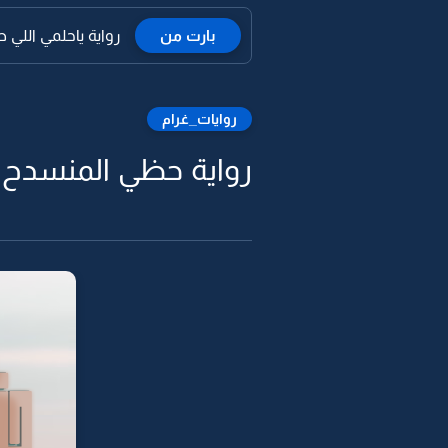
بارت من
رواية ياحلمي اللي 
روايات_غرام
رواية حظي المنسدح -0