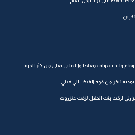
عاك احافظ على برستيجي العام
تغرين
وقام وليد يسولف معاها وانا قلبي يغلي من كثر الحره
مديه تبخر من قوه الغيظ اللي فيني
رارتي لزقت بنت الحلال لزقت عنزروت