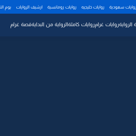
وايات سعودية
روايات خليجيه
روايات رومانسية
ارشيف الروايات
يوم ال
 الرواية
روايات غرام
روايات كاملة
الرواية من البداية
قصة غرام