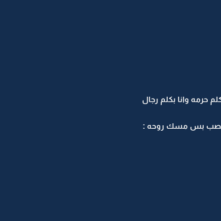
م حرمه وانا بكلم رجال
ويعصب بس مسك روحه :