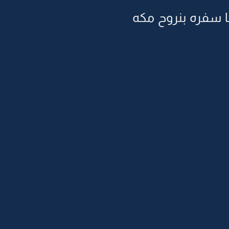
نا سفره بنروح مكه