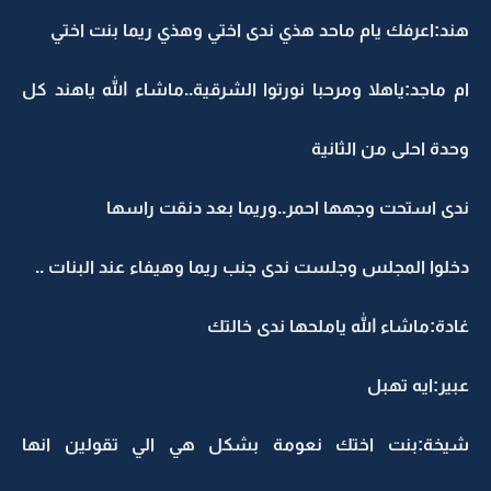
هند:اعرفك يام ماحد هذي ندى اختي وهذي ريما بنت اختي
ام ماجد:ياهلا ومرحبا نورتوا الشرقية..ماشاء الله ياهند كل
وحدة احلى من الثانية
ندى استحت وجهها احمر..وريما بعد دنقت راسها
دخلوا المجلس وجلست ندى جنب ريما وهيفاء عند البنات ..
غادة:ماشاء الله ياملحها ندى خالتك
عبير:ايه تهبل
شيخة:بنت اختك نعومة بشكل هي الي تقولين انها