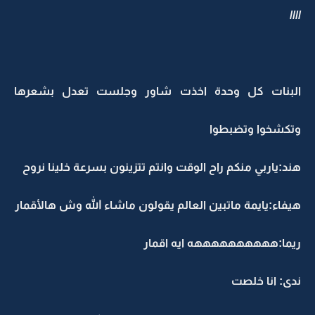
////
البنات كل وحدة اخذت شاور وجلست تعدل بشعرها
وتكشخوا وتضبطوا
هند:ياربي منكم راح الوقت وانتم تتزينون بسرعة خلينا نروح
هيفاء:يايمة ماتبين العالم يقولون ماشاء الله وش هالأقمار
ريما:ههههههههههه ايه اقمار
ندى: انا خلصت