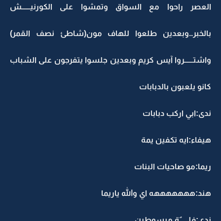
العصر راحوا مع السواق وتمشوا على الكورنيــــــش
بالخبر..وبعدين طلعوا للهاف مون(شاطئ نصف القمر)
واشتــــــروا آيس كريم وبعدين جلسوا يتفرجون على الشباب
كانو يلعبون بالدبابات
ندى:ابي اركب دبابات
هيفاء:ايه تكفين يمة
ريما:مو صاحيات البنات
هند:هههههههه اي والله ياريما
ندى:فلــــــٌة مبسوطين