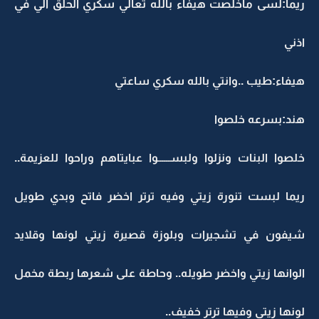
ريما:لسى ماخلصت هيفاء بالله تعالي سكري الحلق الي في
اذني
هيفاء:طيب ..وانتي بالله سكري ساعتي
هند:بسرعه خلصوا
خلصوا البنات ونزلوا ولبســــــوا عبايتاهم وراحوا للعزيمة..
ريما لبست تنورة زيتي وفيه ترتر اخضر فاتح وبدي طويل
شيفون في تشجيرات وبلوزة قصيرة زيتي لونها وقلايد
الوانها زيتي واخضر طويله.. وحاطة على شعرها ربطة مخمل
لونها زيتي وفيها ترتر خفيف..