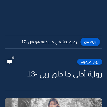
بارت من
رواية يعشقني من قلبه هو قال -16
0
روايات_غرام
رواية أحلى ما خلق ربي -13