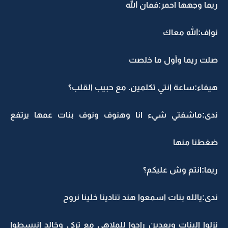
ريما وجهها احمر:فمان الله
نواف:الله معاك
صلت ريما وأول ما خلصت
هيفاء:ساعة انتي تكلمين. مع حبيب القلب؟
ندى:ماشفتي شيء انا وهنوف ونوف بنات عمها يرتفع
ضغطنا منها
ريما:انتم وش عليكم؟
ندى:يالله بنات اسمعوا هند تنادينا خلينا نروح
نزلوا البنات وبعدين راحوا للملاهي مع تركي وخالد انبسطوا