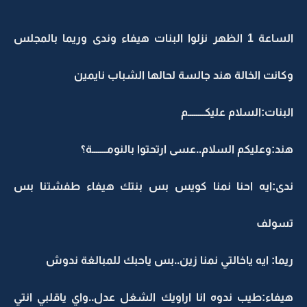
الساعة 1 الظهر نزلوا البنات هيفاء وندى وريما بالمجلس
وكانت الخالة هند جالسة لحالها الشباب نايمين
البنات:السلام عليكــــــــم
هند:وعليكم السلام..عسى ارتحتوا بالنومـــــــة؟
ندى:ايه احنا نمنا كويس بس بنتك هيفاء طفشتنا بس
تسولف
ريما: ايه ياخالتي نمنا زين..بس ياحبك للمبالغة ندوش
هيفاء:طيب ندوه انا اراويك الشغل عدل..واي ياقلبي انتي