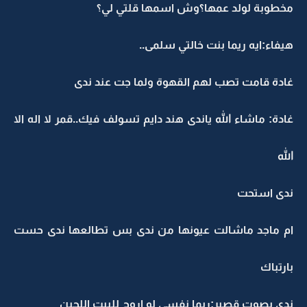
مخطوبة لولد عمها؟وش اسمها قلتي لي؟
هيفاء:ايه ريما بنت خالتي سلمى..
غادة قامت تصب لهم القهوة ولما جت عند ندى
غادة: ماشاء الله ياندى هند دايم تسولف فيك..قمر لا اله الا
الله
ندى استحت
ام ماجد ماشالت عيونها من ندى بس تطالعها ندى حست
بارتباك
ندى بصوت قصير:ريما نفسي لو اروح للبيت اللحين