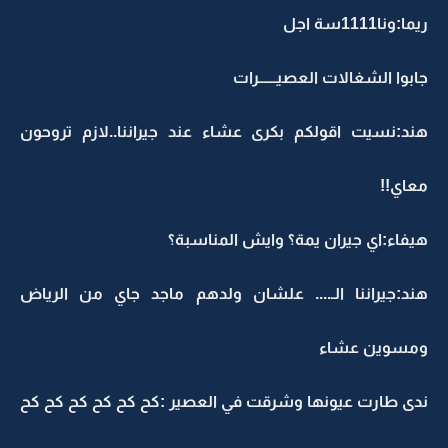
ريما:ونا1111سة اجل
جابوا الشغالات العصيــــــرات
هند:نسيت اقولكم بكرى عشاء عند جيراننا..لازم تروحون
معاي!!
هيفاء:اي جيران يمة؟ وايش المناسبة؟
هند:جيراننا الـ.... علشان ولدهم ماجد جاي من الرياض
ومسوين عشاء
ندى طارت عيونها وشرقت في العصير :كح كح كح كح كح كح