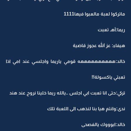
ماتركوا لعبة مالعبوا فيها1111
ريما:آهـ تعبت
هيفاء: عز الله عجوز قاضية
خالد:ههههههههههه قومي ياريما واجلسي عند امي اذا
تعبتي ياكسولة!!
تركي:حتى انا تعبت ابي اجلس ..يالله ريما خلينا نروح عند هند
ندى:وانتم هيا بنا لنذهب الى اللعبة تلك
خالد:ابوووك يالفصحى