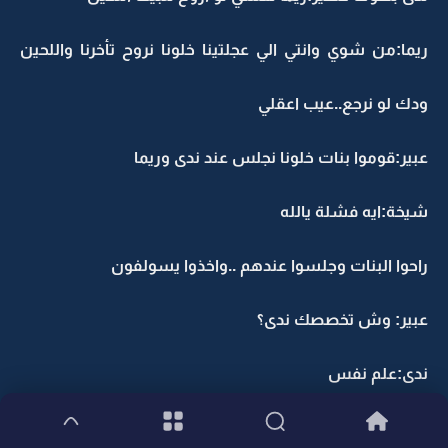
ريما:من شوي وانتي الي عجلتينا خلونا نروح تأخرنا واللحين
ودك لو نرجع..عيب اعقلي
عبير:قوموا بنات خلونا نجلس عند ندى وريما
شيخة:ايه فشلة يالله
راحوا البنات وجلسوا عندهم ..واخذوا يسولفون
عبير: وش تخصصك ندى؟
ندى:علم نفس
عبير:ايه يهبل علم النفس كنت ابي ادخلة بس رحت مع