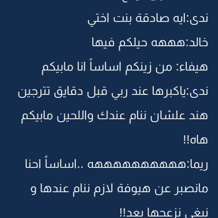
ندى:ايه صادقة بنت اختي
خالد:هههه حيلكم فيها
هيفاء: من زينكم اساساً انا مابيكم
ندى:ياكبرها عند ربي قبل دقايق تترجين
هند علشان ننام عندك واللحين مابيكم
هاه!!
ريما:ههههههههههه ..اساساً احنا
مانصبر عن هيوفة لازم ننام عندها و
نبغى نزعجها بعد!!