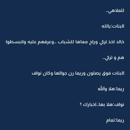
للملاهي..
البنات:يالله
خالد اخذ تركي وراح معاها للشباب ..وعرفهم عليه وانبسطوا
هم و تركي..
البنات فوق يصلون وريما رن جوالها وكان نواف
ريما:هلا والله
نواف:هلا بها..اخبارك ؟
ريما:تمام