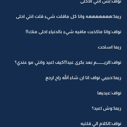
نواف:بس انتي الاحلى
ريما:هههههههه وانا كل ماقلت شيء قلت انتي احلى
نواف:وانا ماكذبت مافيه شيء بالدنياء احلى منك!!
ريما استحت
نواف:الريـــــــــم بعد بكرى عيد!!كيف اعيد وانتي مو عندي؟
ريما:حبيبي نواف انا ان شاء الله راح ارجع
نواف:عيديها
ريما:وش اعيد؟
نواف:الكلام الي قلتيه