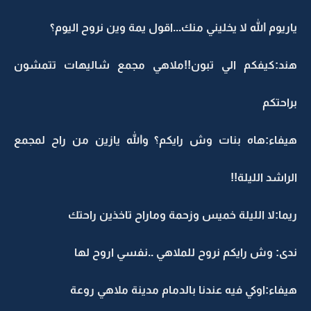
ياريوم الله لا يخليني منك...اقول يمة وين نروح اليوم؟
هند:كيفكم الي تبون!!ملاهي مجمع شاليهات تتمشون
براحتكم
هيفاء:هاه بنات وش رايكم؟ والله يازين من راح لمجمع
الراشد الليلة!!
ريما:لا الليلة خميس وزحمة وماراح تاخذين راحتك
ندى: وش رايكم نروح للملاهي ..نفسي اروح لها
هيفاء:اوكي فيه عندنا بالدمام مدينة ملاهي روعة