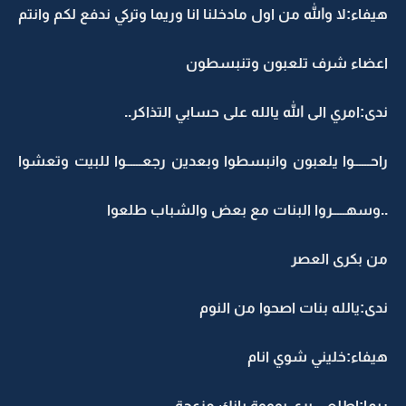
هيفاء:لا والله من اول مادخلنا انا وريما وتركي ندفع لكم وانتم
اعضاء شرف تلعبون وتنبسطون
ندى:امري الى الله يالله على حسابي التذاكر..
راحــــــوا يلعبون وانبسطوا وبعدين رجعــــــوا للبيت وتعشوا
..وسهـــــروا البنات مع بعض والشباب طلعوا
من بكرى العصر
ندى:يالله بنات اصحوا من النوم
هيفاء:خليني شوي انام
ريما:اطلعي برى يوووة يانك مزعجة