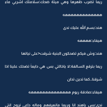
ريما تضرب ظهرها وهي ميتة ضحك:سلامتك اشربي ماء
هههههههههههههه
هند:بسم الله عليك ندى
هيفاء:ههههه
هند:وش فيكم تضحكون البنية شرقت<على نياتها
ريما بترقع السالفة:لا ياخالتي بس هي دايماَ تضحك علينا اذا
شرقنا..كما تدين تدان
هيفاء:صادقة ريوم ههههههههههههههه
ندى:بس ياهند انا وريما مانعرفهم وماله داعي نروح انتي