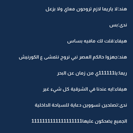
هند:لا ياريما لازم تروحون معاي ولا بزعل
ندى:بس
هيفاء:قلت لك مافيه بساس
هند:جهزوا حالكم العصر نبي نروح نتمشى ع الكورنيش
ريما:يا111111ي من زمان عن البحر
هيفاء:ايه عندنا في الشرقية كل شيء غير
ندى:تصلحين تسووين دعاية للسياحة الداخلية
الجميع يضحكون عليها1111111111111111111