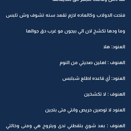
فتحت الدولاب وكالعاده لازم تقعد سنه تشوف وش تلبس
وما ودها تكشخ لان الي بيجون مو غرب دق جوالها
العنود: هلا
الهنوف : اهلين صحيتي من النوم
العنود: أي قاعده اطلع شبلبس
الهنوف : لا تكشخين
العنود لا توصين حريص وانتي متى بتجين
الهنوف : بعد شوي بتقطني ندى ويتروح هي ومنى وخالتي