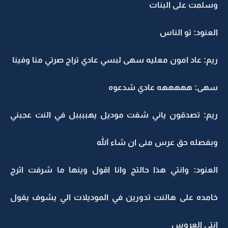
وسلمت على البنات
العنود: تو الناس
ريم: عاد امون معليه سهى لبسي عادي تراج صرتي منا وفينا
سهى: هههههه عادي شدعوه
ريم: تصدقون ياني شفت موديل يهببببل في النت عجبني
وبفصله حق عرس منى ان شاء الله
العنود: وانتي هذا حالتج وانا اقول وينها ما شرفت اثرج
خامده على هالنت تدورين في الموديلات الي يشوف يقول
انتي العروس