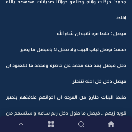
محمد: حركات والله وطلعو خواتنا صديقات ههههه يالله
اقلط
فيصل : خلها مره ثانيه ان شاء الله
محمد: توصل لباب البيت ولا تدخل لا يافيصل ما يصير
دخل فيصل بعد حنه محمد عن خاطره ومحمد قا لللعنود ان
فيصل دخل خل اخته تنتظر
طبعا البنات طارو من الفرحه ان اخوانهم علاقتهم بتصير
قويه زيهم .. فيصل ما طول دخل ربع ساعه واستسمح من
محمد عشان الوقت متاخر ووعده انه يجيه مره ثانيه ..