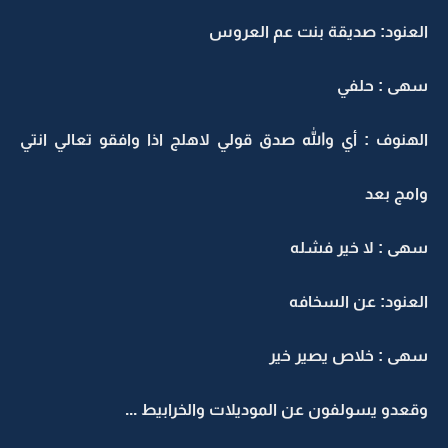
العنود: صديقة بنت عم العروس
سهى : حلفي
الهنوف : أي والله صدق قولي لاهلج اذا وافقو تعالي انتي
وامج بعد
سهى : لا خير فشله
العنود: عن السخافه
سهى : خلاص يصير خير
وقعدو يسولفون عن الموديلات والخرابيط ...