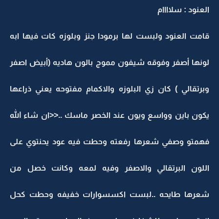
العنود : سلاااام
قامت العنود ولبست لها برمودا جنز وبلوزه كات فيها ابه
لونها أصفر وفوقه شيفون مموج بالون هاديه (أبيض اصفر
وبرتقالي ) كان زي البلوزه والاكمام مفتوحه يعني ذراعها
يكون باين وواسع ويون عند الخصر ماسك ..<<ان شاء الله
فهمتو وصفي شعرها رفعته وحطت فيه عود يحنتوي على
اللون البرتقالي والاصفر وفيه لمعه وكانت خصل من
شعرها طايحه ..لبست اكسسوارات خفيفه وحطت كحل