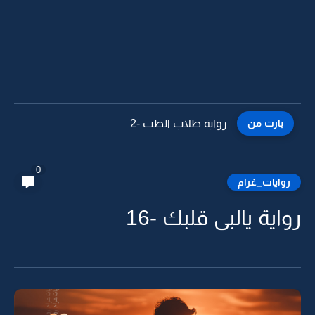
بارت من
رواية طلاب الطب -1
0
روايات_غرام
رواية يالبى قلبك -16