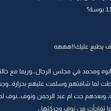
خاف يطبع عليك!!هههه
 ابوه ومحمد في مجلس الرجال..وريما مع خال
سطت لما شافتهم وسلمت عليهم بحرارة..وجت
ة..وبعدهم جت ام عبد الرحمن ونوف..نوف ل
ا تفاجأت من نوف وحركتها..