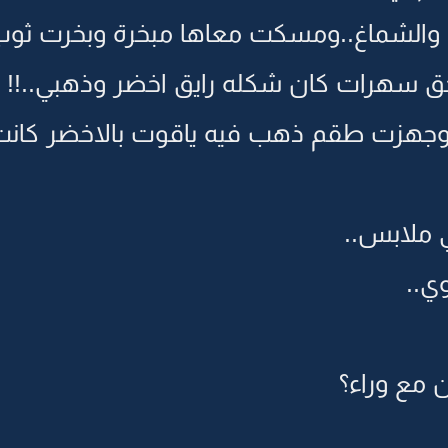
 والشماغ..ومسكت معاها مبخرة وبخرت ثوب
سهرات كان شكله رايق اخضر وذهبي..!!
جهزت طقم ذهب فيه ياقوت بالاخضر كانت
ي ملابس..
ي..
 مع وراء؟