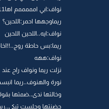
نواف:ابي امممممم اها111 بوسة؟
ريماوجهها احمر:اللحين؟
نواف:ايه..اللحين اللحين
ريما:بس حاطة روج..!!ا
نواف:ههه
نزلت ريما ونواف راح عند
نورة والهنوف..ريما انب
وخالتها ندى..ضمتها بقو
حضنتها وجلست تبكي..ريم