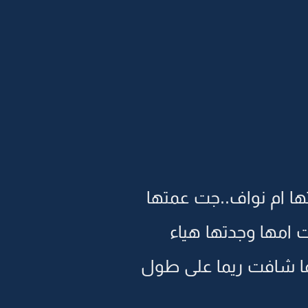
تها ام نواف..جت عمتها
 امها وجدتها هياء
ما شافت ريما على طول