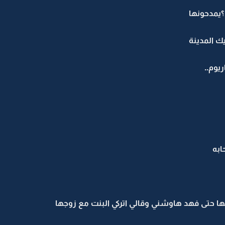
؟يمدحونها
يك المدينة
يوم..
ابه
مها حتى فهد هاوشني وقالي اتركي البنت مع زوجها