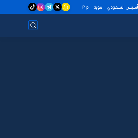
تأسيس السعودي
تنويه
P p