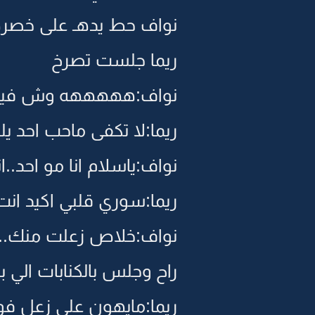
نواف حط يدهـ على خصره
ريما جلست تصرخ
نواف:هههههه وش فيك
ريما:لا تكفى ماحب احد 
نواف:ياسلام انا مو احد..ا
ريما:سوري قلبي اكيد انت
نواف:خلاص زعلت منك..
راح وجلس بالكنابات الي 
ريما:مايهون علي زعل فوف