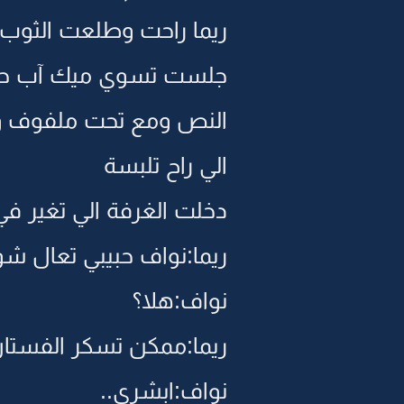
ريما راحت وطلعت الثوب
جلست تسوي ميك آب حق 
النص ومع تحت ملفوف و
الي راح تلبسة
دخلت الغرفة الي تغير ف
ريما:نواف حبيبي تعال شو
نواف:هلا؟
ريما:ممكن تسكر الفستان
نواف:ابشري..