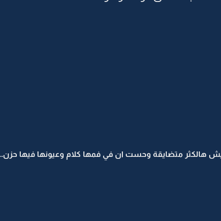
ش هالكثر متضايقة وحست ان في فمها كلام وعيونها فيها حزن..!