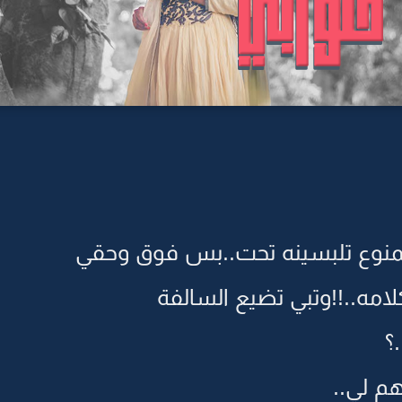
ممنوع تلبسينه تحت..بس فوق وحقي
مه..!!وتبي تضيع السالفة
؟
م لي..