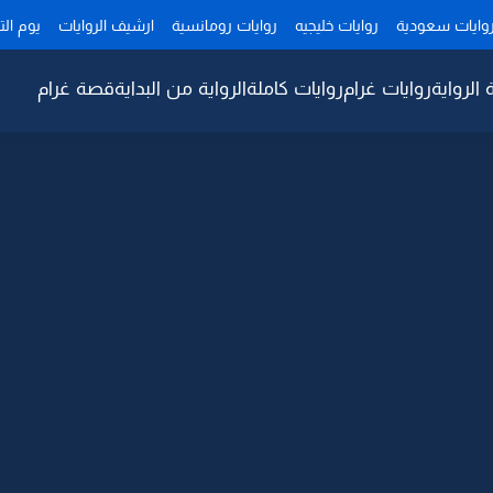
وايات سعودية
روايات خليجيه
روايات رومانسية
ارشيف الروايات
يوم ال
 الرواية
روايات غرام
روايات كاملة
الرواية من البداية
قصة غرام