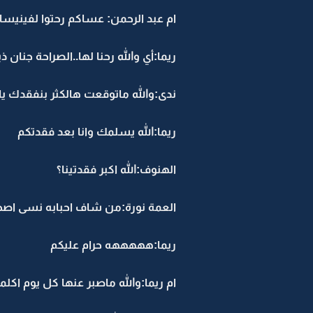
ام عبد الرحمن: عساكم رحتوا لفينيسا
ريما:أي والله رحنا لها..الصراحة جنان ذ
ندى:والله ماتوقعت هالكثر بنفقدك يار
ريما:الله يسلمك وانا بعد فقدتكم
الهنوف:الله اكبر فقدتينا؟
العمة نورة:من شاف احبابه نسى اصح
ريما:هههههه حرام عليكم
ام ريما:والله ماصبر عنها كل يوم اكل