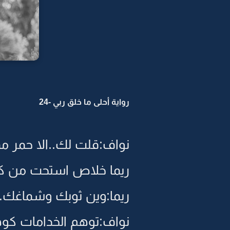
رواية أحلى ما خلق ربي -24
نواف:قلت لك..الا حمر 
ريما خلاص استحت من كلا
ريما:وين ثوبك وشماغك..
نواف:توهم الخدامات كوه