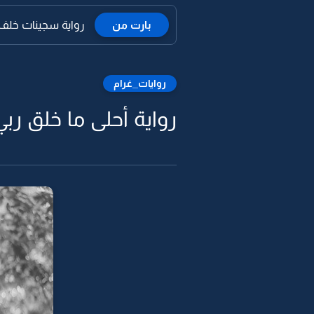
بارت من
رواية سجينات خلف 
روايات_غرام
رواية أحلى ما خلق ربي -