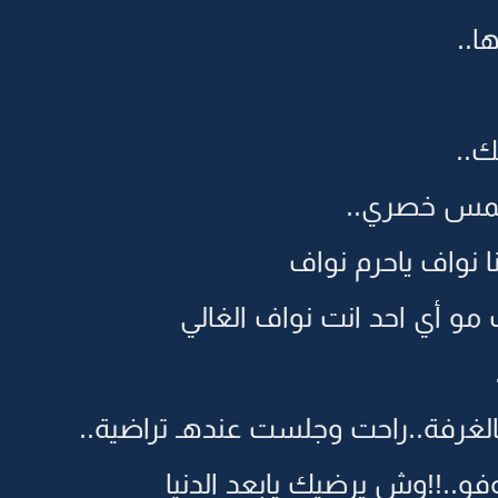
ا..
..
يلمس خصري..
نا نواف ياحرم نواف
 مو أي احد انت نواف الغالي
بالغرفة..راحت وجلست عندهـ تراضية..
و..!!وش يرضيك يابعد الدنيا