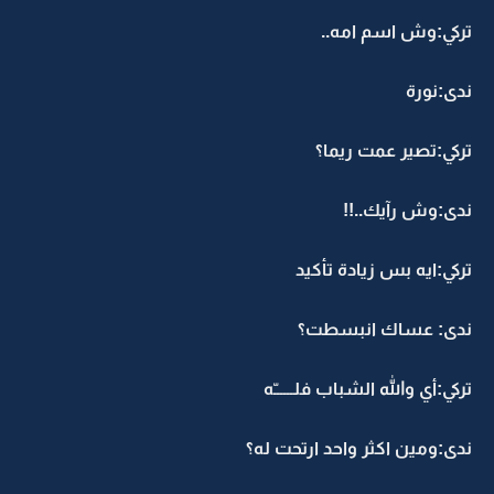
تركي:وش اسم امه..
ندى:نورة
تركي:تصير عمت ريما؟
ندى:وش رآيك..!!
تركي:ايه بس زيادة تأكيد
ندى: عساك انبسطت؟
تركي:أي والله الشباب فلــــــّه
ندى:ومين اكثر واحد ارتحت له؟