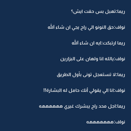
ريما:تهبل بس حقت ايش؟
نواف:حق النونو الي راح يجي ان شاء الله
ريما ارتبكت:ايه ان شاء الله
نواف:يالله انا ولهان على البزارين
ريما:لا تستعجل تونى بأول الطريق
نواف:انا الي يقولي أنك حامل له البشارة!!
ريما:اجل محد راح يبشرك غيري ههههههه
نواف:هههههههه