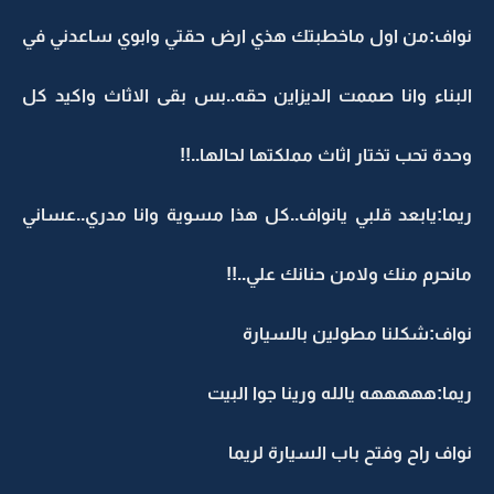
نواف:من اول ماخطبتك هذي ارض حقتي وابوي ساعدني في
البناء وانا صممت الديزاين حقه..بس بقى الاثاث واكيد كل
وحدة تحب تختار اثاث مملكتها لحالها..!!
ريما:يابعد قلبي يانواف..كل هذا مسوية وانا مدري..عساني
مانحرم منك ولامن حنانك علي..!!
نواف:شكلنا مطولين بالسيارة
ريما:هههههه يالله ورينا جوا البيت
نواف راح وفتح باب السيارة لريما