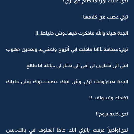
ندى:عليك نور!!ماتصلح حق تركي؟
تركي عصب من كلامها
الجدة هياء:والله مافكرت فيها..وش حليلها..!!
تركي:سخافة..!!انا ماقلت ابي أتزوج ولاشيء..وبعدين مهوب
انتي الي تختارين لي امي الي تختار لي ..يالله انا طالع
الجدة هياء:وقف تركي..وش فيك عصبت..توك وش حليلك
تضحك وتسولف..!!
ندى:خليه يروح!!
ندى(وآخيراً عرفت ياتركي انك حاط الهنوف في بالك..بس