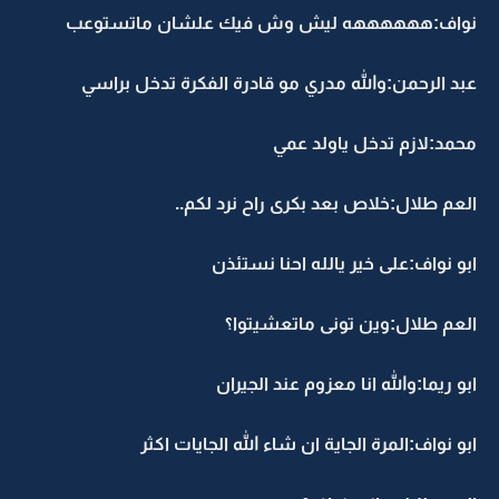
نواف:ههههههه ليش وش فيك علشان ماتستوعب
عبد الرحمن:والله مدري مو قادرة الفكرة تدخل براسي
محمد:لازم تدخل ياولد عمي
العم طلال:خلاص بعد بكرى راح نرد لكم..
ابو نواف:على خير يالله احنا نستئذن
العم طلال:وين تونى ماتعشيتوا؟
ابو ريما:والله انا معزوم عند الجيران
ابو نواف:المرة الجاية ان شاء الله الجايات اكثر