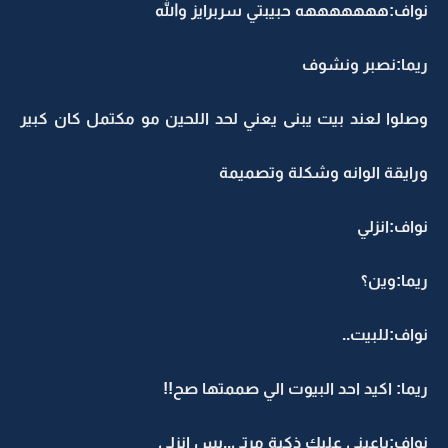
نواف:هههههههه حبيبتي سربرايز والله
ريما:نصبر ونشوف
وصلوا لعند بيت يبنى يعني لحد اللحين مو مكتمل كان كبير
ورايقة الوانه وشكلة وتصميمة
نواف:انزلي
ريما:وين؟
نواف:للبيت..
ريما: اكيد احد البيوت الي صممتها صح!!
نواف:ياعيني عليك ذكية مرتي..بس انزلي