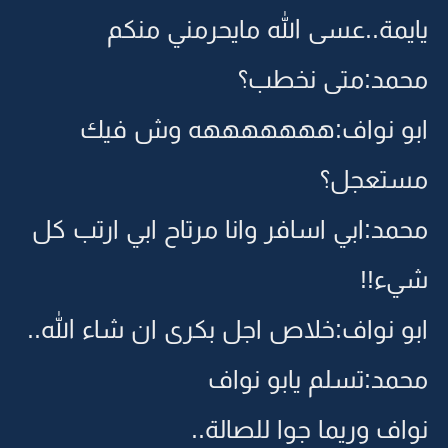
يايمة..عسى الله مايحرمني منكم
محمد:متى نخطب؟
ابو نواف:هههههههه وش فيك
مستعجل؟
محمد:ابي اسافر وانا مرتاح ابي ارتب كل
شيء!!
ابو نواف:خلاص اجل بكرى ان شاء الله..
محمد:تسلم يابو نواف
نواف وريما جوا للصالة..