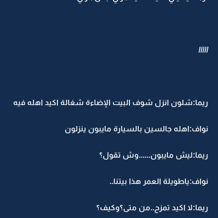
/////
ريما:شلون انزل شوف البيت الإضاءة شغالة اكيد اهله فيه
نواف:اهله جالسين بالسيارة مايبون ينزلون
ريما:ليش مايبون......وش تقول؟
نواف:ياطويلة العمر هذا بيتنا..
ريما:لا اكيد تمزح..من متى؟وكيف؟