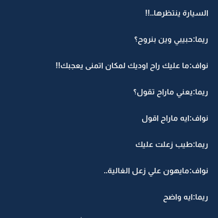
السيارة ينتظرها..!!
ريما:حبيبي وين بنروح؟
نواف:ما عليك راح اوديك لمكان اتمنى يعجبك!!
ريما:يعني ماراح تقول؟
نواف:ايه ماراح اقول
ريما:طيب زعلت عليك
نواف:مايهون علي زعل الغالية..
ريما:ايه واضح