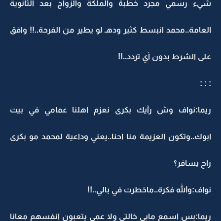
شيء رسمي مجرد خطبة والملكة والزواج بعد الثانوية
العامة..محمد انبسط كثير ودهـ لو يطير من الفرحة..!! وافق
على الشرط بدون أي تردد..!!
: : :
ريما:نواف وش رآيك بكرى نعزم اهلنا عمامي في بيت
ابوك..وتكون العزيمة منا احنا..يعني وداعية لمحمد مو بكرى
راح يسافر؟
نواف:والله فكرة..ماخطرت في بالي..!!
ريما:بس اسمع مابي خالتي ولا عمي يتعبون انفسهم معانا