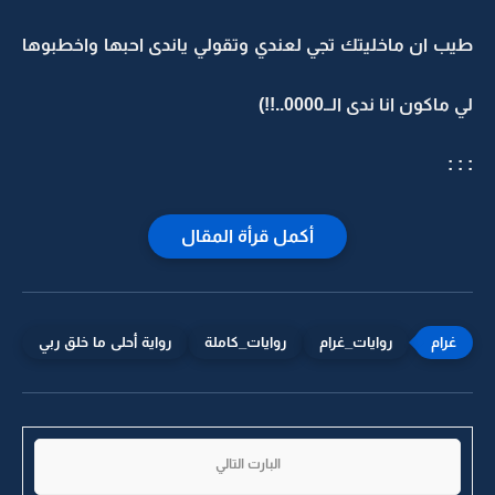
طيب ان ماخليتك تجي لعندي وتقولي ياندى احبها واخطبوها
لي ماكون انا ندى الــ0000..!!)
: : :
أكمل قرأة المقال
روايات_غرام
روايات_كاملة
رواية أحلى ما خلق ربي
البارت التالي