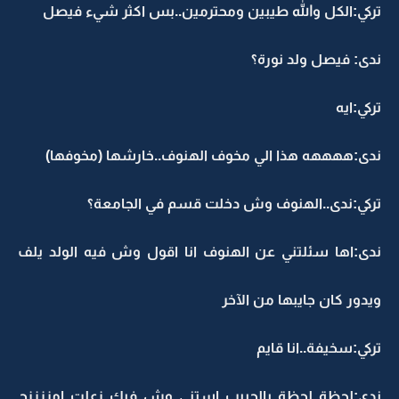
تركي:الكل والله طيبين ومحترمين..بس اكثر شيء فيصل
ندى: فيصل ولد نورة؟
تركي:ايه
ندى:ههههه هذا الي مخوف الهنوف..خارشها (مخوفها)
تركي:ندى..الهنوف وش دخلت قسم في الجامعة؟
ندى:اها سئلتني عن الهنوف انا اقول وش فيه الولد يلف
ويدور كان جايبها من الآخر
تركي:سخيفة..انا قايم
ندى:لحظة لحظة يالحبيب استنى وش فيك زعلت امززززح