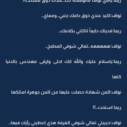
ريما:يااااي نواف ماتوقعته كذا..عندك ذوق مسكت!!
نواف:اكيد عندي ذوق دامك جنبي..ومعاي..
ريما:فديتك دايماً تاكلني بكلامك..
نواف:هههههه..تعالي شوفي المطبخ..
ريما:ياسلام عليك والله انك احلى وارقى مهندس بالدنيا
كلها
نواف:اثمن شهادة حصلت عليها من اثمن جوهرة امتلكها
ريما استحت..!!
نواف:حبيبتي تعالي شوفي الغرفة هذي اعطيني رآيك فيها..