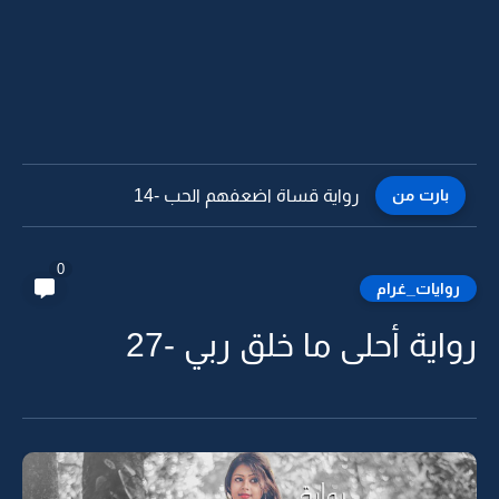
بارت من
رواية قساة اضعفهم الحب -13
0
روايات_غرام
رواية أحلى ما خلق ربي -27