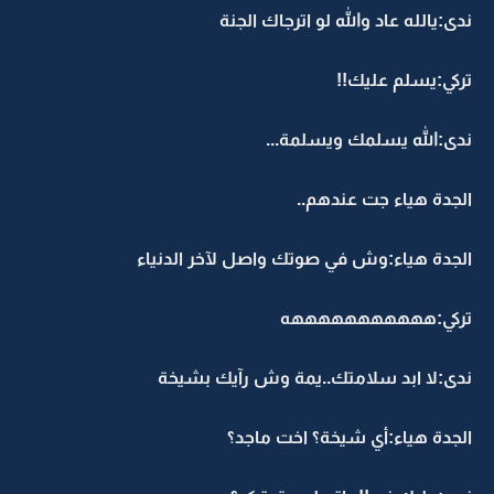
ندى:يالله عاد والله لو اترجاك الجنة
تركي:يسلم عليك!!
ندى:الله يسلمك ويسلمة...
الجدة هياء جت عندهم..
الجدة هياء:وش في صوتك واصل لآخر الدنياء
تركي:هههههههههههه
ندى:لا ابد سلامتك..يمة وش رآيك بشيخة
الجدة هياء:أي شيخة؟ اخت ماجد؟