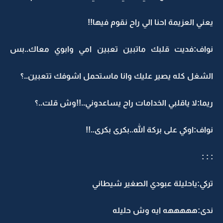
يعني العزيمة احنا الي راح نقوم فيها!!
نواف:فديت قلبك ماتبين تعبين امي وابوي معاك..بس
الشغل كله يصير عليك وانا ماستحمل اشوفك تتعبين..؟
ريما:لا ياقلبي الخدامات راح يساعدوني..!!وش قلت..؟
نواف:اوكي على بركة الله..بكرى بكرى..!!
: : :
تركي:ياحليلة عبودي الصغير شيطاني
ندى:هههههه ايه وش حليله