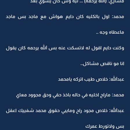
مشاري: (الله يرحمه) ... ليه وش كان يسوي بعد
محمد: اول بالكليه كان دايم هواش مع ماجد بس ماجد
ماعطاه وجه ..
وكنت دايم اقول له لاتسكت عنه بس الله يرحمه كان يقول
انا مو ناقص مشاكل..
عبدالله: خلاص طيب اتركه يامحمد
محمد: ماراح اخليه في حاله باخذ حقي وحق مجوود معاي
عبدالله: خلاص مجود راح ومايبي حقوق محمد شفييك اعقل
بس ولاتورط عمرك