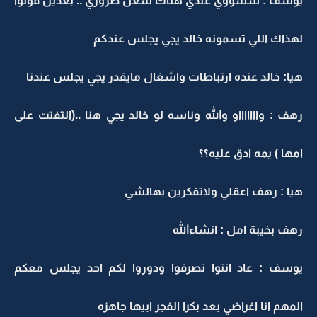
يوسف : شسووي عندي هناك شغل ضروري .. بعدين قولوا
لهذاك اللي تسمونه خالد يجي يجلس عندكم
هيا: خالد عنده ارتباطات واشغال مايقدر يجي يجلس عندنا
رهف : واااااااو والله وناسه لو خالد يجي هنا ..(التفتت على
امها ) يمه ادق عليه؟؟
هيا : رهف اعقلي ولاتفكرين بهالشي
رهف بخيبة امل : انشاءالله
يوسف : عاد انتوا تصرفوا ودوروا لكم احد يجلس معكم
المهم انا اغراضي بعد بكرا الفجر ابيها جاهزه