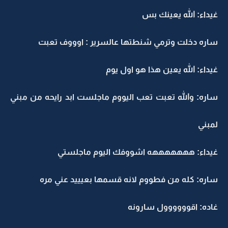
غيداء: الله يعينك بس
ساره دخلت وترمي شنطتها عالسرير : اوووف تعبت
غيداء: الله يعين هذا هو اول يوم
ساره: والله تعبت تعب اليووم ماجلست ابد رايحه من مبني
لمبني
غيداء: هههههههه اشووفك اليوم ماجلستي
ساره: كله من فطووم لانه قسمها بعيييد عني مره
غاده: اقوووووول سارونه