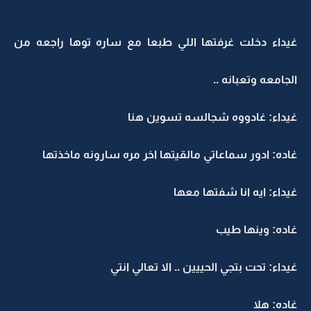
غيداء دخلت غرفتها اللي طبعا مع ساره توها راجعه من
الجامعه وتعبانه ..
غيداء: غادووه شجالسه تسوين هنا
غاده: ادور سماعاتي مالقيتها اخر مره سارونه ماخذتها
غيداء: ايه انا شفتها معها
غاده: وينها طيب
غيداء: تحت بتجي الحييين .. الا تعالي انتي
غاده: هلا