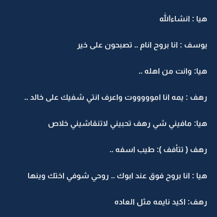
هيا : انشاءالله
يوسف : انا بروح انام .. تصبحون على خير
هيا: وانت من اهله ..
رهف : يمه انا اموووووت واعرف انتي شفيك على خالد ..
هيا: مافيني شي رهف تحبيني لاتنقاشيني خلاص
رهف ( تتأفف ): طيب اسفه ..
هيا : انا بروح فوق عند ابوك .. روحي شوفي اختك وينها
رهف: اكيد نايمه مثل العاده