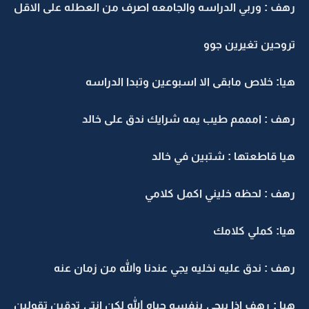
رهف : وربي الدراسه والجامعه اصرف من العطله على الاقل
تروحين تغيرين جوو
هيا: خلاص مابقى الا اسبوعين وتبدا الدراسه
رهف : امممم طيب يمه شرايك ندق على خالد
هيا قاطعتها : شتبين في خالد
رهف : لحظه خليني اكمل كلامي
هيا: كملي كلامك
رهف : ندق عليه نخليه يجي عندنا والله من زمان عنه
هيا : رهف اذا بيجي بنفسه حياه الله لكن انتي تدقين تقولين