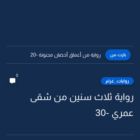
بارت من
رواية من أعماق أحضان مجنونة -19
0
روايات_غرام
رواية ثلاث سنين من شقى
عمري -30