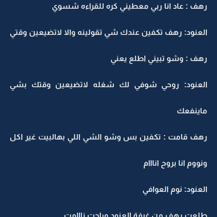
رهف : عاد انا ربي معطيني كره للقراءه شسوي
العنود: رهف تكفين عندك شي تقولينه والا لاتضيعين وقتي
رهف : وشو تبيني اطلع يعني
العنود: روحي شوفي لك شغله لاتضيعين وقتك بشي
ماينفعك
رهف قامت : تكفين بس وشو الشي اللي بهالبيت غير اكل
ونووم انا بروح انااام
العنود: نوم العوافي
طلعت رهف من غرفة العنود وراحت نااامت ..