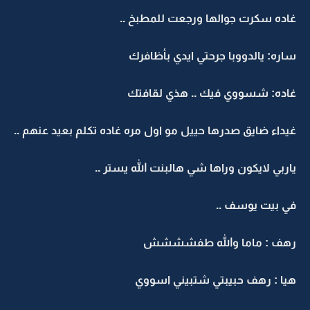
غاده سكرت جوالها ورجعت للمطبخ ..
ساره: يالدووبا جرحتي ايدي بأظافرك
غاده: شسووي فيك .. هذي لقافتك
غيداء ضايق صدرها حييل مو اول مره غاده تكلم بعيد عنهم ..
ياربي لايكون وراها شي هالبنت الله يستر ..
في بيت يوسف ..
رهف : ماما والله طفشششش
هيا : رهف حبيبتي شتبيني اسووي