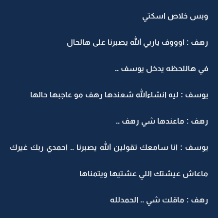
وبس خلاص اسكتي
رهف : اوووف ياربي الله يصبرنا على هالحال
في هاللحظه يدخل يوسف ..
يوسف : ليه انشاءالله شعندها رهف مو عاجبها حالها
رهف : ماعندها شي رهف ..
يوسف : انا سامعك تقولين الله يصبرنا .. احمدي ربك غيرك
ماعاش عيشتك اللي عشتيها ويتمناها
رهف : ماقلت شي .. الحمدلله