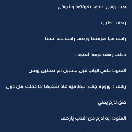
هيا: روحي عندها بغرفتها وشوفي
رهف : طيب
راحت هيا لغرفتها ورهف راحت عند اختها
دخلت رهف غرفة العنود ..
العنود: طقي الباب قبل تدخلين مو تدخلين وبس
رهف : يوووه جتك النظاميه عاد شفيها اذا دخلت من دون
طق لازم يعني
العنود: ايه لازم من الادب يارهف