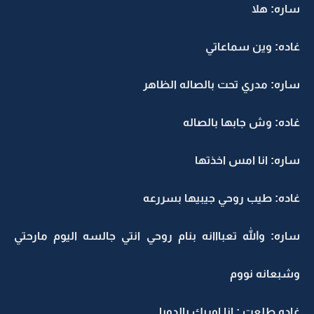
ساره: هلا
غاده: وين سماعاتي
ساره: مدري تحت بالصاله الظاهر
غاده: وش جابها بالصاله
ساره: انا امس اخذتها
غاده: طيب روحي جيبيها بسررعه
ساره: والله تعبااانه بنام روحي انتي جالسه اليوم مارحتي
وشبعانه نووم
غاده طلعت : انا اوريك يالدوبا