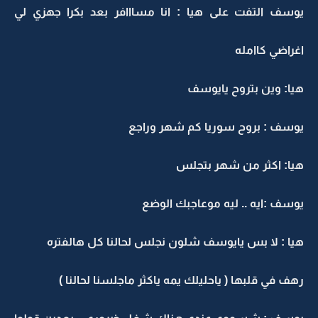
يوسف التفت على هيا : انا مسااافر بعد بكرا جهزي لي
اغراضي كاامله
هيا: وين بتروح يايوسف
يوسف : بروح سوريا كم شهر وراجع
هيا: اكثر من شهر بتجلس
يوسف :ايه .. ليه موعاجبك الوضع
هيا : لا بس يايوسف شلون نجلس لحالنا كل هالفتره
رهف في قلبها ( ياحليلك يمه ياكثر ماجلسنا لحالنا )