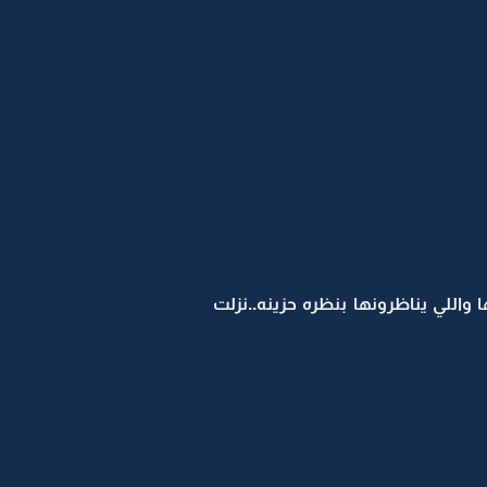
للي يناظرونها بنظره حزينه..نزلت