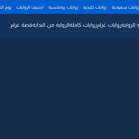
وايات سعودية
روايات خليجيه
روايات رومانسية
ارشيف الروايات
يوم ال
 الرواية
روايات غرام
روايات كاملة
الرواية من البداية
قصة غرام