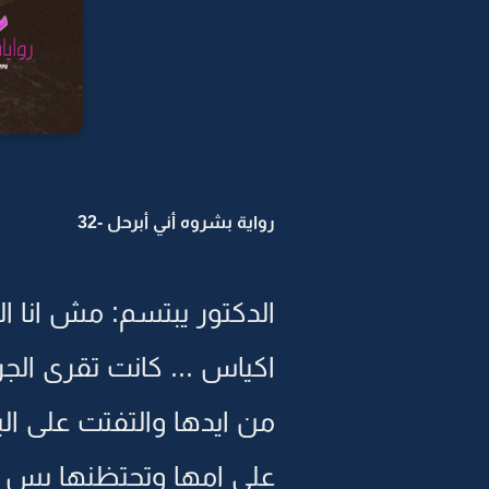
رواية بشروه أني أبرحل -32
الدكتور يبتسم: مش انا 
اكياس ... كانت تقرى ال
من ايدها والتفتت على ال
على امها وتحتظنها بس ال