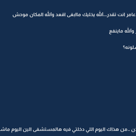
عامر انت تقدر...الله يخليك ماابغى اقعد والله المكان موحش
والله ماينفع
لونه؟
ن ..من هذاك اليوم اللي دخلتي فيه هالمستشفى الين اليوم ماشف