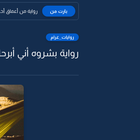
بارت من
رواية من أعماق أحض
روايات_غرام
رواية بشروه أني أبرحل 