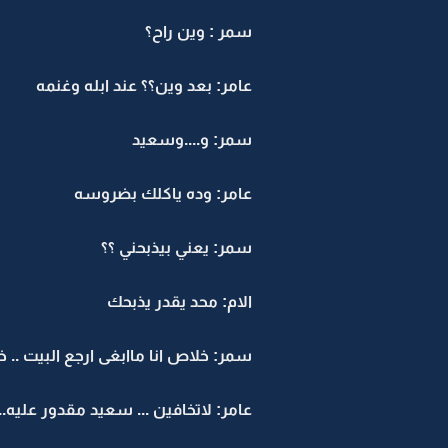
سمر : وين راح؟
عامر: بعد وين؟؟ عند ابله وغنمه
سمر: و....وسعيد
عامر: وده ياكلك بضروسه
سمر: يعني بيذبحني ؟؟
الام: محد يقدر يذبحك
سمر: خلاص انا ماابغى ارجع البيت .. خ
عامر: لاتخافين ... سعيد مقدور علي