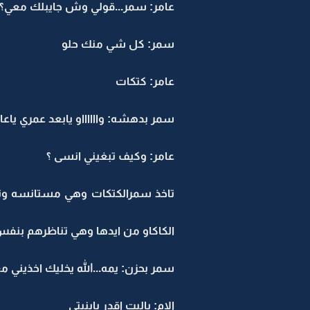
عامر: سمر...قولي وش جايبلك معي؟
سمر: كل شي منك حلو
عامر: كتكات
سمر بدهشه: وااااااو يابعد عمري ياع
عامر: وكيف تبغيني انسى ؟
تاخذ سمرالكتكات وهي مستانسه وتفت
الكاكاو من ايدها وهي تناظرهم بنفس 
سمر بحزن: يمه...الله يخليك اخذيني م
الام: ياليت اقدر يابنيتي