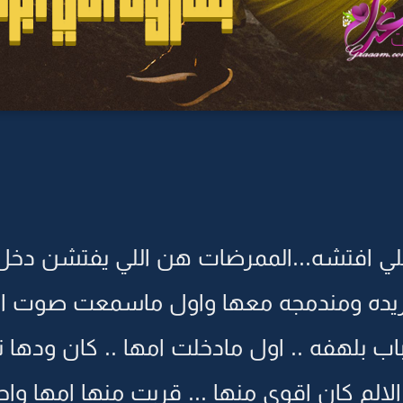
اللي افتشه...الممرضات هن اللي يفتشن دخل
جريده ومندمجه معها واول ماسمعت صوت البا
باب بلهفه .. اول مادخلت امها .. كان ودها
الم كان اقوى منها ... قربت منها امها وا