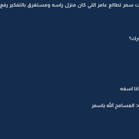
انت سمر تطالع عامر اللي كان منزل راسه ومستغرق بالتفكير رفع
رك؟
انا اسفه
ه: المسامح الله ياسمر