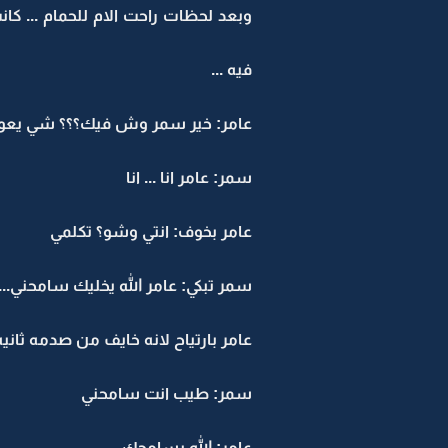
وبعد لحظات راحت الام للحمام ... ك
فيه ...
عامر: خير سمر وش فيك؟؟؟ شي يعو
سمر: عامر انا ... انا
عامر بخوف: انتي وشو؟ تكلمي
سمر تبكي: عامر الله يخليك سامحني...
عامر بارتياح لانه خايف من صدمه ثاني
سمر: طيب انت سامحني
عامر: الله يسامحك