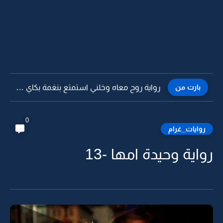
بارت من
رواية روح معاه وخلني استمتع بنغمة بكاي -29
0
روايات_غرام
رواية وحيدة امها -13