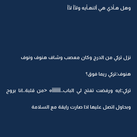
وهل هـأذي هي ألنهـأيه ولأأ لأأ
نزل تركي من الدرج وكان معصب وشاف هنوف ونوف
هنوف:تركي ريما فوق؟
تركي:ايه ورفضت تفتح لي الباب..آآآآآآآه <من قلبة..انا بروح
وبحاول اتصل عليها اذا صارت رايقة مع السلامة