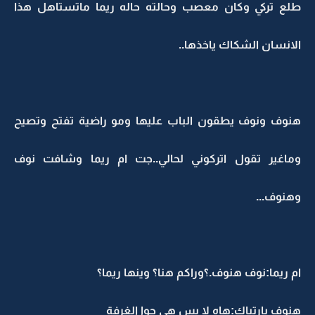
طلع تركي وكان معصب وحالته حاله ريما ماتستاهل هذا
الانسان الشكاك ياخذها..
هنوف ونوف يطقون الباب عليها ومو راضية تفتح وتصيح
وماغير تقول اتركوني لحالي..جت ام ريما وشافت نوف
وهنوف...
ام ريما:نوف هنوف.؟وراكم هنا؟ وينها ريما؟
هنوف بارتباك:هاه لا بس هي جوا الغرفة