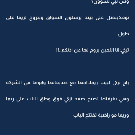
وش تبي تسوون؟
نوف:بتصل على بيتنا يرسلون السواق وبنروح لريما على
طول
تركي:انا اللحين بروح لها عن اذنكم..!!
راح تركي لبيت ريما..امها مع صديقاتها وابوها في الشركة
وهي بغرفتها تصيح..صعد تركي فوق وطق الباب على ريما
وريما مو راضية تفتتح الباب