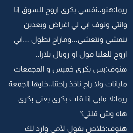
ريما:هنو..نفسي بكرى اروح للسوق انا
وانتي ونوف ابي لي اغراض وبعدين
نتمشى ونتعشى...وماراح نطول ...ابي
اروح للعليا مول او رويال بلازا..
هنوف:بس بكرى خميس و المجمعات
مليانات ولا راح ناخذ راحتنا..خليها الجمعة
ريما:لا مابي انا قلت بكرى يعني بكرى
هاه وش قلتي؟
هنوف:خلاص بقول لأمي وارد لك