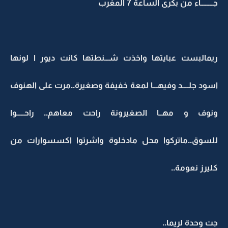
جــــــــاء من بكرى الساعة 7 المغرب
ريمالبست عبايتها واخذت شـــنطتها كانت ديور ا لونها
اسود جلــــد وفيهـــا لمعة خفيفة وصغيرة..مرت على الهنوف
ونوف و مهــا الصغيرونة راحت معاهم.. راحـــــوا
للسوق..ماتركوا محل مادخلوة واشرتوا اكسسوارات من
كليرز نعومة..
جت وحدة لريما..