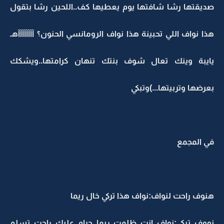
صديقتها رشا شافتها يوم يعطيها كف..اللحين رشا بتقول
هذا نواف اللي تحبينة هذا نواف الرومانسي الحنون؟ آآآآآآآآهـ
يايبة وينك تعال شوف بنتك تنهان كرامتها..ويشكك
بعرضها وتربيتها...)وتبكي
في المجمع
هنوف راحت لنواف:نواف هذا تركي خال ريما
نووف تبكي:نواف انت ظلمت ريما حرام عليك..راحت تسلم