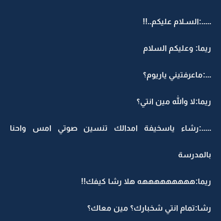
.....:السـلام عليكم..!!
ريما: وعليكم السلام
...:ماعرفتيني ياريوم؟
ريما:لا والله مين انتي؟
.....:رشاء ياسخيفة امدالك تنسين صوتي امس واحنا
بالمدرسة
ريما:هههههههههه هلا رشا كيفك!!
رشا:تمام انتي شخبارك؟ مين معاك؟