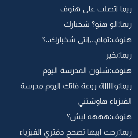
ريما اتصلت على هنوف
ريما:الو هنو؟ شخبارك
هنوف:تمام,,,انتي شخبارك..؟
ريما:بخير
هنوف:شلون المدرسة اليوم
ريما:وااااااة روعة فاتك اليوم مدرسة
الفيزياء هاوشتني
هنوف:هههه ليش؟
ريما:رحت ابيها تصحح دفتري الفيزياء