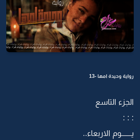
رواية وحيدة امها -13
الجزء التاسع
: : :
يــــــــوم الاربعاء..