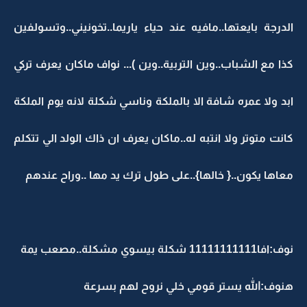
الدرجة بايعتها..مافيه عند حياء ياريما..تخونيني..وتسولفين
كذا مع الشباب..وين التربية..وين )... نواف ماكان يعرف تركي
ابد ولا عمره شافة الا بالملكة وناسي شكلة لانه يوم الملكة
كانت متوتر ولا انتبه له..ماكان يعرف ان ذاك الولد الي تتكلم
معاها يكون..{ خالها}..على طول ترك يد مها ..وراح عندهم
نوف:افا11111111111 شكلة بيسوي مشكلة..مصعب يمة
هنوف:الله يستر قومي خلي نروح لهم بسرعة