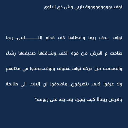
نوف:يوووووووووة ياربي وش ذي البلوى
نواف ...دف ريما واعطاها كف قدام النـــــــــــــــاس...ريما
طاحت ع الارض من قوة الكف..وشافتها صديقتها رشاء
وانصدمت من حركة نواف..هنوف ونوف..جمدوا في مكانهم
ولا عرفوا كيف يتصرفون...ماصدقوا ان البنت الي طايحة
بالارض ريما!! كيف يتجراء يمد يدة على ريومة؟