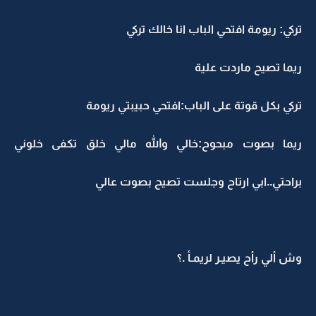
تركي: ريومة افتحي الباب انا خالك تركي
ريما تصيح ماردت علية
تركي بكل قوتة على الباب:افتحي حبيبتي ريومة
ريما بصوت مبحوح:خالي والله مالي خلق تكفى خلوني
براحتي..ابي ارتاح وجلست تصيح بصوت عالي
وش ألي رأح يصيـر لريمـأ .؟