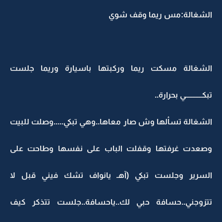
الشغالة:مس ريما وقف شوي
الشغالة مسكت ريما وركبتها باسيارة وريما جلست
تبكـــــــــــي بحرارة..
الشغالة تسألها وش صار معاها..وهي تبكي.....وصلت للبيت
وصعدت غرفتها وقفلت الباب على نفسها وطاحت على
السرير وجلست تبكي (آهـ يانواف تشك فيني قبل لا
تتزوجني..حسافة حبي لك..ياحسافة..جلست تتذكر كيف