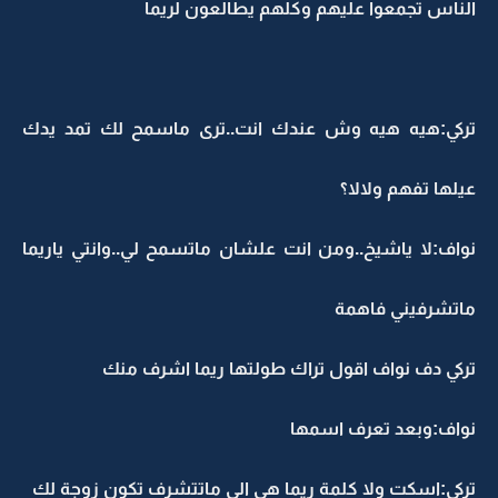
الناس تجمعوا عليهم وكلهم يطالعون لريما
تركي:هيه هيه وش عندك انت..ترى ماسمح لك تمد يدك
عيلها تفهم ولالا؟
نواف:لا ياشيخ..ومن انت علشان ماتسمح لي..وانتي ياريما
ماتشرفيني فاهمة
تركي دف نواف اقول تراك طولتها ريما اشرف منك
نواف:وبعد تعرف اسمها
تركي:اسكت ولا كلمة ريما هي الي ماتتشرف تكون زوجة لك