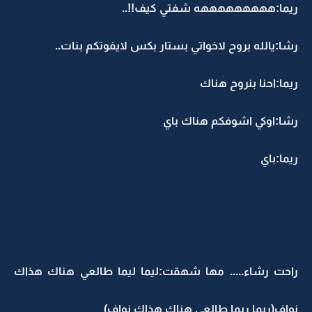
ريما:هههههههههه شفتي كيف!!..
رشا:يالله بروح لاخواتي بستار بكس لايفوتكم بنات..
ريما:احنا بنروح هناك
رشا:اوكي اشوفكم هناك باي
ريما:باي
راحت رشاء..... مها شهقت:ليما ليما طالعي هناك هذاك
نواف(ريما ريما طالعي هناك هذاك نواف)