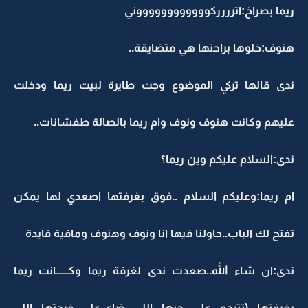
ريما بصراخ:اترررركووووووووووووني
هنوف:خلوها براحتها هي متضايقة..
ندى قالها تركي الموضوع وجت طايرة لبيت ريما ودخلت
عليهم وكانت هنوف ونوف وام ريما بالصالة طفشانات..
ندى:السلام عليكم وين ريما؟
ام ريما:وعليكم السلام ..فوق بغرفتها اصعدي لها يمكن
تفتح لك الباب..حاولنا فيها انا ونوف وهنوف ومافية فايدة
ندى:ان شاء الله..صعدت ندى لغرفة ريما وكــــــانت ريما
بغرفتها (تترحم على حبها اللي ضاع..على فرحتها اللي