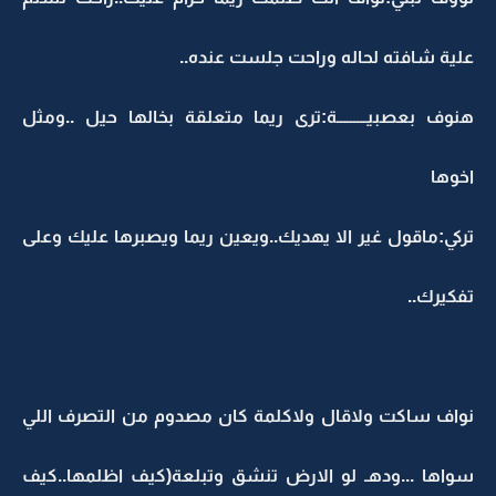
علية شافته لحاله وراحت جلست عنده..
هنوف بعصبيـــــــــة:ترى ريما متعلقة بخالها حيل ..ومثل
اخوها
تركي:ماقول غير الا يهديك..ويعين ريما ويصبرها عليك وعلى
تفكيرك..
نواف ساكت ولاقال ولاكلمة كان مصدوم من التصرف اللي
سواها ...ودهـ لو الارض تنشق وتبلعة(كيف اظلمها..كيف