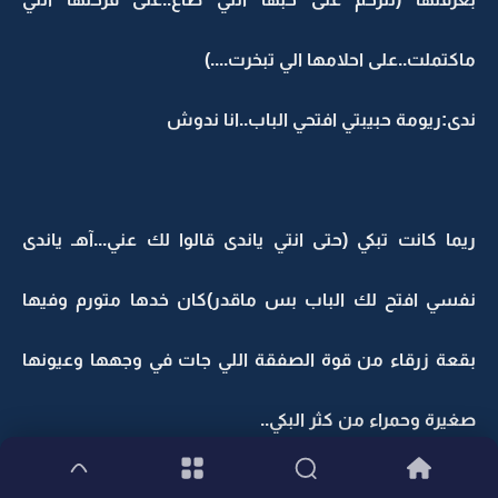
ماكتملت..على احلامها الي تبخرت....)
ندى:ريومة حبيبتي افتحي الباب..انا ندوش
ريما كانت تبكي (حتى انتي ياندى قالوا لك عني...آهـ ياندى
نفسي افتح لك الباب بس ماقدر)كان خدها متورم وفيها
بقعة زرقاء من قوة الصفقة اللي جات في وجهها وعيونها
صغيرة وحمراء من كثر البكي..