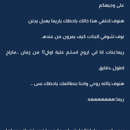
على وجيهكم
هنوف:احلفي هذا خالك ياحظك ياريما يهبل يجنن
نوف:شوفي البنات كيف يمرون من عندهـ
ريما:بنات انا ابي اروح اسلـم علية اوكي!! من زمان ..ماراح
اطول..دقايق
هنوف:يالله روحي واحنا بنطالعك ياحظك بس ..
ريما:هههههههه