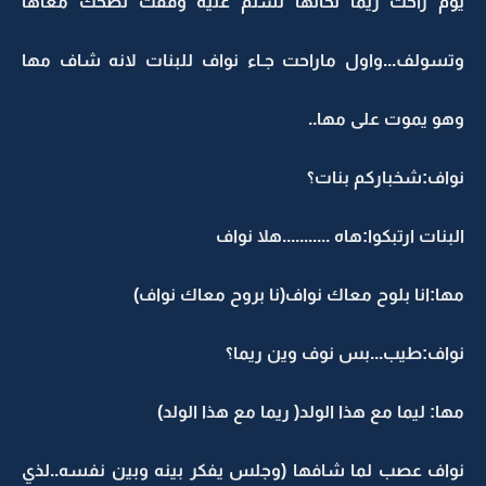
يوم راحت ريما لخالها تسلم عليه وقفت تضحك معاها
وتسولف...واول ماراحت جـاء نواف للبنات لانه شاف مها
وهو يموت على مها..
نواف:شخباركم بنات؟
البنات ارتبكوا:هاه ...........هلا نواف
مها:انا بلوح معاك نواف(نا بروح معاك نواف)
نواف:طيب...بس نوف وين ريما؟
مها: ليما مع هذا الولد( ريما مع هذا الولد)
نواف عصب لما شافها (وجلس يفكر بينه وبين نفسه..لذي