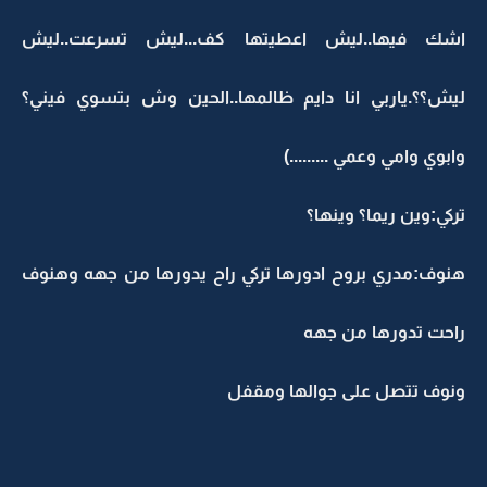
اشك فيها..ليش اعطيتها كف...ليش تسرعت..ليش
ليش؟؟.ياربي انا دايم ظالمها..الحين وش بتسوي فيني؟
وابوي وامي وعمي .........)
تركي:وين ريما؟ وينها؟
هنوف:مدري بروح ادورها تركي راح يدورها من جهه وهنوف
راحت تدورها من جهه
ونوف تتصل على جوالها ومقفل