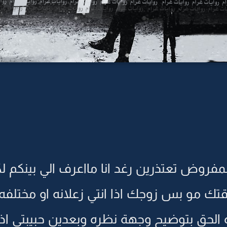
المفروض تعتذرين رغد انا مااعرف الي بينكم
قتك مو بس زوجك اذا انتي زعلانه او مخت
ءه الحق بتوضيح وجهة نظره وبعدين حبيبتي اذ