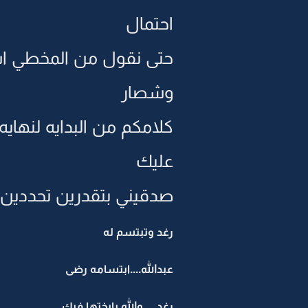
احتمال
حتى نقول من المخطي اس
وشصار
كلامكم من البدايه لنهاي
عليك
صدقيني بتقدرين تحددين
رغد وتبتسم له
عبدالله....ابتسامه رضى
رغد.....والله يابختها فيك