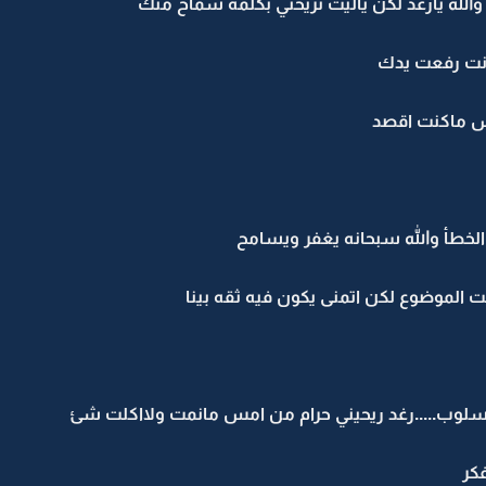
ك والله يارغد لكن ياليت تريحني بكلمه سماح منك
انت رفعت يدك
ساس ماكنت اقصد
لخطأ والله سبحانه يغفر ويسامح
الموضوع لكن اتمنى يكون فيه ثقه بينا
الاسلوب.....رغد ريحيني حرام من امس مانمت ولااكلت شئ
كر