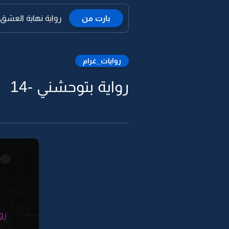
بارت من
رواية نهاية العشق ا
روايات_غرام
رواية بتوحشني -14