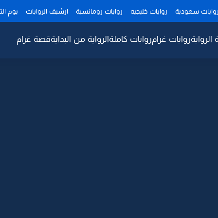
وايات سعودية
روايات خليجيه
روايات رومانسية
ارشيف الروايات
يوم ال
 الرواية
روايات غرام
روايات كاملة
الرواية من البداية
قصة غرام