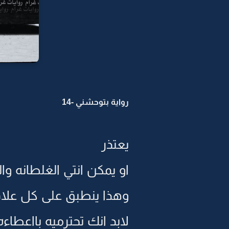
رواية بتوحشني -14
يعتذر
او يمكن انتي الغلطانه و
وهذا ينطبق على كل علا
لابد انك تحترميه بااعطا