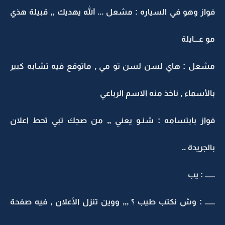
فواز وهو في السياره : مشعل ... الله يهديك ,, قبيلة هذي
مو عـــايلة
مشعل : هاي لسن لسن تو مي , ماتوقع فيه تشابه كبير
بالأسماء , ناخذ منه الاسم الرباعي
فواز بابتسامه : شنـو يعني ,, من صجك تبي تحط اعلان
بالجريدة ..
..... : يب
..... : وش نكتب طيب ؟ ,,, ووين تنزل الأعلان , فيه صفحة