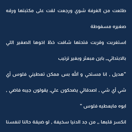
طلعت من الغرفة شوي ورجعت لقت على مكتبتها ورقه
صغيره مسفوطة
استغربت وقربت فتحتها شافت خطّ اخوها الصغير اللي
بالابتدائي,, باين مبعثر وبغير ترتيب
"هديل , انا مستحي و الله بس ممكن تعطيني فلوس أي
شي أي شي , اصدقائي يضحكون علي, يقولون جيبه فاضي ,
ابوه مايعطيه فلوس "
انكسر قلبها ,, من جد الدنيا سخيفة , لو ضيقة حالنا لنفسنا