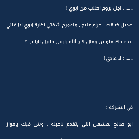
...... : اجل بروح اطلب من ابوي !
هديل ضاقت : حرام عليج , ماعمرج شفتي نظرة ابوي اذا قلتي
له عندك فلوس وقال لا و الله يابنتي مانزل الراتب ؟
...... : لا عادي !
في الشركة :
ابو صالح لمشعل اللي يتقدم ناحيته : وش فيك يافواز