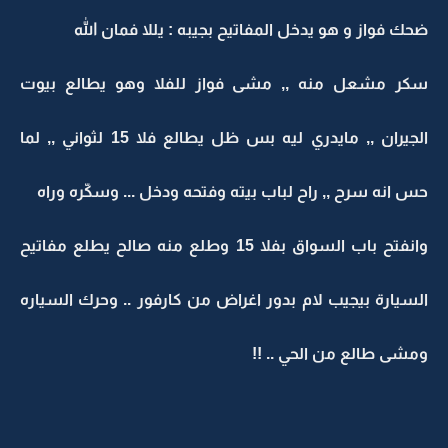
ضحك فواز و هو يدخل المفاتيح بجيبه : يللا فمان الله
سكر مشعل منه ,, مشى فواز للفلا وهو يطالع بيوت
الجيران ,, مايدري ليه بس ظل يطالع فلا 15 لثواني ,, لما
حس انه سرح ,, راح لباب بيته وفتحه ودخل ... وسكّره وراه
وانفتح باب السواق بفلا 15 وطلع منه صالح يطلع مفاتيح
السيارة بيجيب لام بدور اغراض من كارفور .. وحرك السياره
ومشى طالع من الحي .. !!