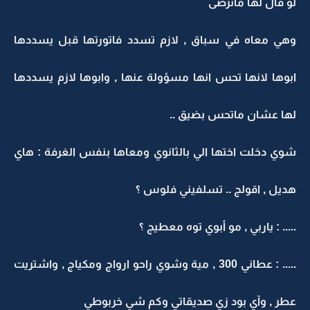
لو قال لها ماترضى
وهي معاه في سباق , لازم تسدد فاتورتها قبل يسددها
ابوها لانها تحس انها مسؤولة عنها , وابوها لازم يسددها
لها عشان ماتحس بضيق ..
شوي دخلت اختها الي بالثانوي ومعاها بنفس الغرفة : هاي
هديل , اقولج .. تسلفيني فلوس ؟
..... : ياربي , مو أبوي توه معطيج ؟
..... : عطاني 300 , مية وشوي راحو ارواج ومكياج , واشتريت
عطر , وآي بود زي صديقاتي وكم شي خربوطي