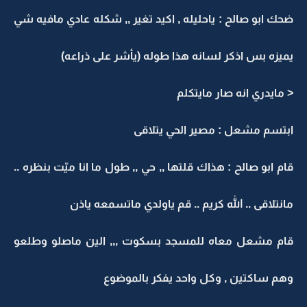
ضحك ابو صالح : ياحليله , اكيد تغير ,, شكله عادي مافيه شي
يميزه بس اذكر لسانه هذا طوله (يأشر على ذراعه)
< مايدري انه صار مايتكلم
ابتسم مشعل : مصير الحي يتلاقى
قام ابو صالح : هذاك قلتها ,, حي ,, طول ما انا ميّت بنظره ..
مانتلاقى .. الله كريم .. قم ياولدي ماتسمعه ياذن
قام مشعل معاه للمسجد بسكوت ,,, الين ماصلو وطلعو
وهم ساكتين , وكل واحد يفكر بالموضوع