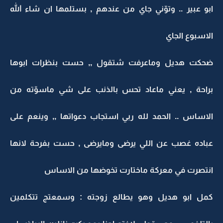
ابو عبير .. وتوّني جاي من عندهم , بستلمها ان شاء الله
الاسبوع الجاي
ضحكت هديل وماعرفت شتقول ,, حست بنظرات ابوها
براحة , يعني ماعاد تحس بالذنب على شي ماسوّته من
الاساس .. الحمد لله ربي استجاب دعواتها ,, وينعم على
عباده غصب عن اللي يرضى ومايرضى , حست بفرحة لانها
انتصرت في معركة ماختارت تخوضها من الاساس
كمل ابو هديل وهو يطالع زوجته : وسمعتج تتكلمين