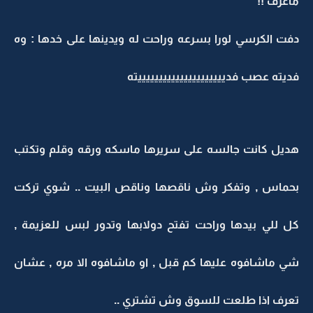
ماعرف !!
دفت الكرسي لورا بسرعه وراحت له ويدينها على خدها : وه
فديته عصب فديييييييييييييييييييييته
هديل كانت جالسه على سريرها ماسكه ورقه وقلم وتكتب
بحماس , وتفكر وش ناقصها وناقص البيت .. شوي تركت
كل للي بيدها وراحت تفتح دولابها وتدور لبس للعزيمة ,
شي ماشافوه عليها كم قبل , او ماشافوه الا مره , عشان
تعرف اذا طلعت للسوق وش تشتري ..