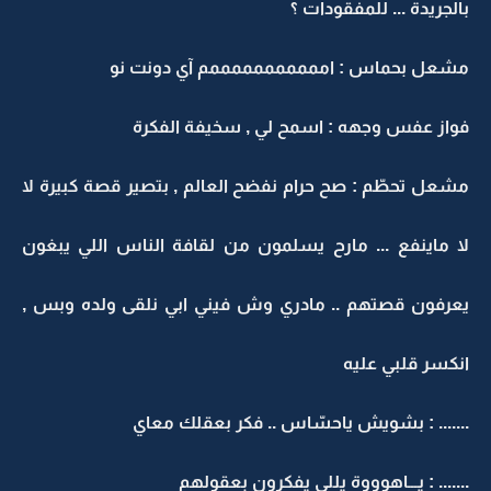
بالجريدة ... للمفقودات ؟
مشعل بحماس : امممممممممممم آي دونت نو
فواز عفس وجهه : اسمح لي , سخيفة الفكرة
مشعل تحطّم : صح حرام نفضح العالم , بتصير قصة كبيرة لا
لا ماينفع ... مارح يسلمون من لقافة الناس اللي يبغون
يعرفون قصتهم .. مادري وش فيني ابي نلقى ولده وبس ,
انكسر قلبي عليه
....... : بشويش ياحسّاس .. فكر بعقلك معاي
....... : يـــاهوووة يللي يفكرون بعقولهم