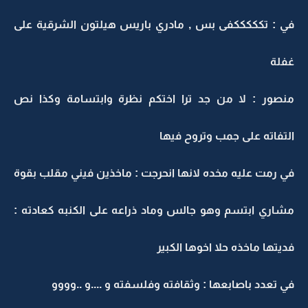
في : تكككككفى بس , مادري باريس هيلتون الشرقية على
غفلة
منصور : لا من جد ترا اختكم نظرة وابتسامة وكذا نص
التفاته على جمب وتروح فيها
في رمت عليه مخده لانها انحرجت : ماخذين فيني مقلب بقوة
مشاري ابتسم وهو جالس وماد ذراعه على الكنبه كعادته :
فديتها ماخذه حلا اخوها الكبير
في تعدد باصابعها : وثقافته وفلسفته و ....و ..وووو