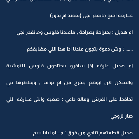
عـــارفه اختج ماتقدر تجي (تقصد ام بدور)
ام هديل : بصراحة بصراحة , ماعندنا فلوس ومانقدر نجي
...... : وش دعوة بتجون عندنا اذا هذا اللي مضايقكم
ام هديل عارفه اذا سافرو بيحتاجون فلوس للتمشية
والسكن لان ابوهم ينحرج من ام نواف , وبخاطرها تبي
تحافظ على القرش وماله داعي : صعبه وانتي عـــارفه اللي
صار لزوجي
هديل قطعتهم تنادي من فوق : مــــاما بابا بيبج