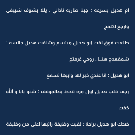
ام هديل بسرعه : جبنا طاريه ناداني , يللا بشوف شيبغى
وارجع اكلمج
طلعت فوق لقت ابو هديل مبتسم وشافت هديل جالسه :
شمقعدج هنـــا , روحي غرفتج
ابو هديل : انا عندي خبر لها وابيها تسمع
رجف قلب هديل اول مره تنحط بهالموقف : شنو بابا و الله
خفت
ضحك ابو هديل براحة : لقيت وظيفة راتبها اعلى من وظيفة