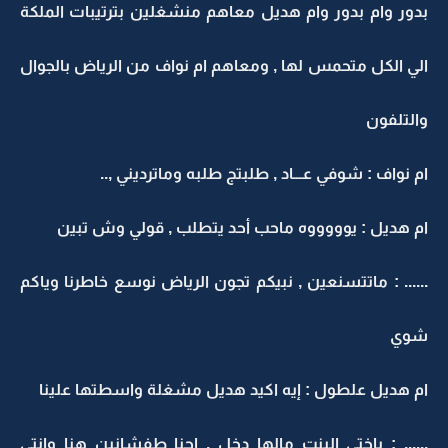
بدور وام بدور وام هديل معاهم منشغلين بترتيبات الملكة
الي الكل متحمس لها , ومعاهم ام نواف من الرياض بالجوال
والتلفون
ام نواف : شوفي عـــاد , طلبتج طلبه وماترديني ,..
ام هديل : يوووووه ماحب أحد يتطلب , قولي وش تبين
...... : ماتتسنعين , نبيكم تجون الرياض نوسع خاطرنا وياكم
شوي
ام هديل علطول : إيه اكيد هديل مشغلة واسطتها علينا
...... : ياختي البنت مالها دخل , احنا طفشانين هنا وانتي