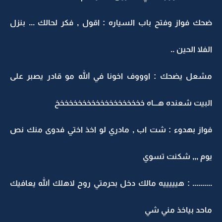
ضحك فواز وفتح باب السياره : اقول , فكر لحالك ... بنزل
الفلا الحين ..
مشعل يضحك : اوووف اخونا في الله مو قادر يصبر على
البيت شعنده هـــاه خخخخخخخخخخخخخخخخخخخخ
فواز بهدوء : شت اب , مادري لو اخذ اختي فدوى منك نص
يوم ,,, شكنت تسوي
.......... : هيييييه مالك دخل بحرمتي روح لاهلك الله يعافيك
ماحد بياخذ مني شي