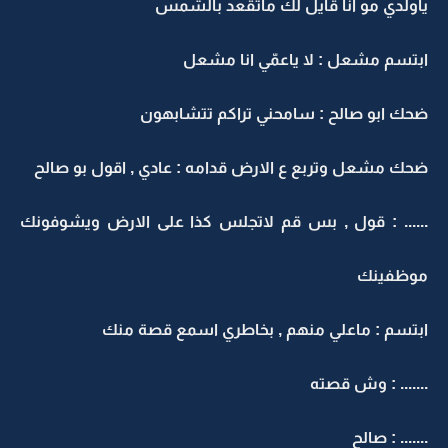
ياولدي مو انا قايل لك ماتقعد بالشمس
ابتسم مشعل : لا ياعمّي انا مشعل
ضحك ابو صالح : سامحني تراكم تتشابهون
ضحك مشعل وتربع ع الارض قدامه : عادي , اقول بو صالح
...... : قول , بس قم لاتجلس كذا على الارض ويشوفونك
موظفينك
ابتسم : ماعلي منهم , بخاطري اسمع قصة منك
....... : وش قصته
....... : صالح