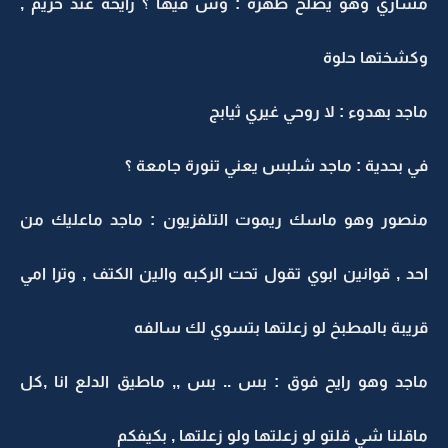
مشاري وهو يصلح ظهره : وش فيها ؟ رايحة عند حريم ,
وكشختها حلوة
ماجد بهدوء : لا روحي غيري ثيابج
في بحدية : ماجد شلبس يعني تنورة جامعة ؟
منصور وهو ماسك ريموت التلفزيون : ماجد ماعليك من
احد , قوانين ابوي تقول تحت الركبه والين الكتف , وترا امي
قريبة بالمطبخ لو زعلتها بتسوي لك سالفه
ماجد وهو رايح فوق : بس .. بس ,, ماطيق الدلع انا ,كل
ماقلنا شي قلتو لو زعلتها ولو زعلتها , بكيفكم