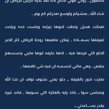
بالتلفون , روحي قولي لاختج احنا بعد بكره نازلين الرياض ان
شاء الله , بمشيكم واوسع صدركم كم يوم ..
ضحكت هديل ونطت لابوها ببراءه وباست خده وراحت
لغرفتها بسعـــادة , يمكن ماهمها روحة الرياض كثر الخبر
الحلو اللي فرحها فيه .. لانها عارفه ابوها مايبي يحسسهم
بنقص , وهي ماتبي تحسسه ان فيه شي ناقصها ..
صارت تدور بالغرفة ,, حلو يعني بشوف نواف ان شا الله
وبنجلس سوا ,, باخذ رايه بالفكرة اللي بسويها , ماحد غيره
يقدر يســــاعدني ,,