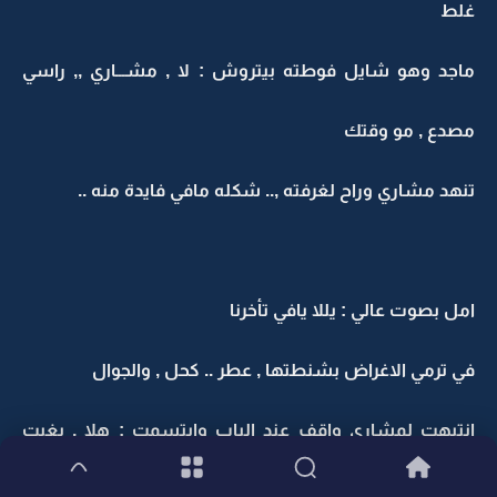
غلط
ماجد وهو شايل فوطته بيتروش : لا , مشـــاري ,, راسي
مصدع , مو وقتك
تنهد مشاري وراح لغرفته ,.. شكله مافي فايدة منه ..
امل بصوت عالي : يللا يافي تأخرنا
في ترمي الاغراض بشنطتها , عطر .. كحل , والجوال
انتبهت لمشاري واقف عند الباب وابتسمت : هلا , بغيت
شي؟