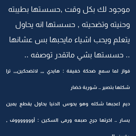
موجود لك بكل وقت ,حسستها بطيبته
وحنيته وتضحيته , حسستها انه يحاول
يتعلم ويحب اشياء مايحبها بس عشانها
.. حسستها بشي ماتقدر توصفه ..
فواز لما سمع ضحكة خفيفة : هايدي ,,, لاتضحكين,,, ترا
شكلها بتصير .. شوربة خضار
ديم اعجبها شكله وهو يحوس الدنيا يحاول يقطع يمين
يسار .. اخرتها جرح صبعه ورمى السكين : أوووووووف ,