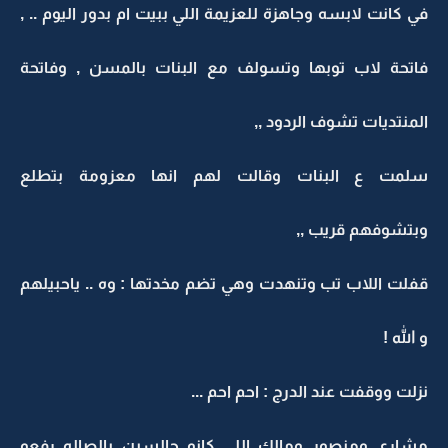
في كانت لابسه وجاهزة للعزيمة اللي ببيت ام بدور اليوم .. ,
فاتحة لاب توبها وتسولف مع البنات بالمسن , وفاتحة
المنتديات تشوف الردود ,,
سلمت ع البنات وقالت لهم انها معزومة بتطلع
وبتشوفهم قريب ,,
قفلت اللاب تب وتنهدت وهي تضم مخدتها : وه .. ياحبيلهم
و الله !
نزلت ووقفت عند الدرج : احم احم ...
مشاري ومنصور ومالك اللي كانو جالسين بالصاله رفعو