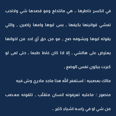
في انكسر خاطرها .. هي ماتتدلع ومو قصدها شي ولاتحب
تمشي قوانينها بكيفها , بس ابوها وامها راضين , واللي
يقوله ابوها ويشوفه صح , مو من حق أي احد من اخوانها
يعترض على هالشي , إلا اذا كان غلط طبعا , حتى لمى لو
كبرت بيكون نفس الوضع ,
مالك بعصبيه : استغفر الله هذا ماجد مادري وش فيه
منصور : ماعليه تعرفونه انسان متقلّب , تلقونه معـصب
من شي او في راسه اشياء كثير ..