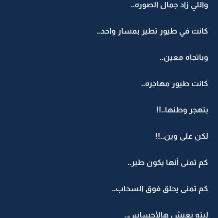
واللي زاد جمال الصوره..
كانت في طيور تطير بمسار واحد..
وباتجاه معين..
كانت طيور مهاجره..
بتهجر وطنها..!!
لكن على وين..!!
كم تمنى أنها يكون طير..
كم تمنى يحلق فوق السحاب..
ليته يعيش هالأحساس..