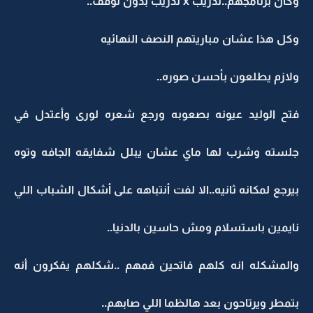
وكان برنامجهم..تدريب x تدريب بدون توقف..
وكل هذا عشان مباريتهم النصف النهائيه
ولازم يطلعون بأحسن صوره..
فتح الوليد عيونه بصعوبه ورجع شعره لورى وأعتدل في
جلسته وشرب لها ماي عشان يبلل شفايقه الجافه وتوه
بيرجع لمكانه ثانيه..الا لفت أنتباهه على أشكال الشباب اللي
نايمين باستسلام ومش حاسين بالدنيا..
والمشكله انه كلهم فاتحين فمهم ..شكلهم يفكرون أنه
بتمطر ويرتاحون بعد هالظما اللي صابهم..