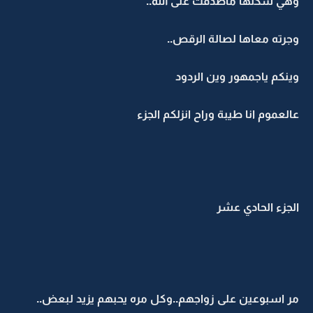
وهي شكلها ماصدقت على الله..
وجرته معاها لصالة الرقص..
وينكم ياجمهور وين الردود
عالعموم انا طيبة وراح انزلكم الجزء
الجزء الحادي عشر
مر اسبوعين على زواجهم..وكل مره يحبهم يزيد لبعض..