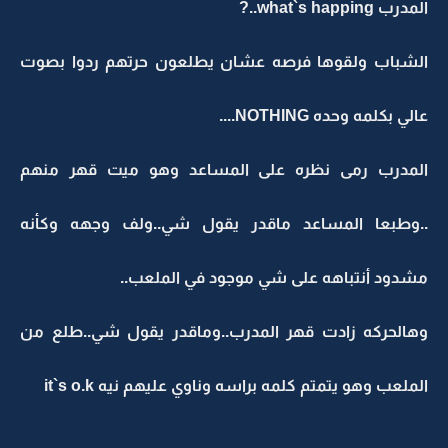
المدرب what`s happing..?
الشباب ولقوها فرصه عشان يطلعون حرتهم ردوا بصوت
عالي بكلمه وحده NOTHING....
المدرب رمى نظره على المساعد وهو ميت قهر منهم
..وطبعا المساعد ماقدر يقول شي..ولف وجهه وكأنه
مشدود أنتباهه على شي موجود في الملعب..
وهالحركه زادت قهر المدرب..وماقدر يقول شي..طلع من
الملعب وهو يتمتم كلمه براسه وناوي عليهم نيه it`s o.k