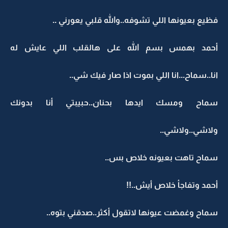
فظيع بعيونها اللي تشوفه..والله قلبي يعورني ..
أحمد بهمس بسم الله على هالقلب اللي عايش له
انا..سماح...انا اللي بموت اذا صار فيك شي..
سماح ومسك ايدها بحنان..حبيبتي أنا بدونك
ولاشي..ولاشي..
سماح تاهت بعيونه خلاص بس..
أحمد وتفاجأ خلاص أيش..!!
سماح وغمضت عيونها لاتقول أكثر..صدقني بتوه..