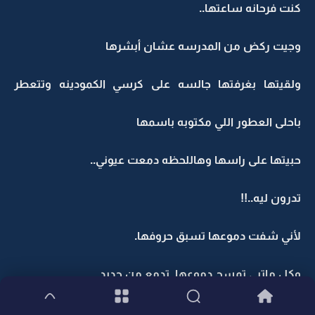
كنت فرحانه ساعتها..
وجيت ركض من المدرسه عشان أبشرها
ولقيتها بغرفتها جالسه على كرسي الكمودينه وتتعطر
باحلى العطور اللي مكتوبه باسمها
حبيتها على راسها وهاللحظه دمعت عيوني..
تدرون ليه..!!
لأني شفت دموعها تسبق حروفها.
وكل ماتبي تمسح دموعها..تدمع من جديد..
أنا بهاللحظه ماقدرت اتكلم ظليت اصيح واصيح