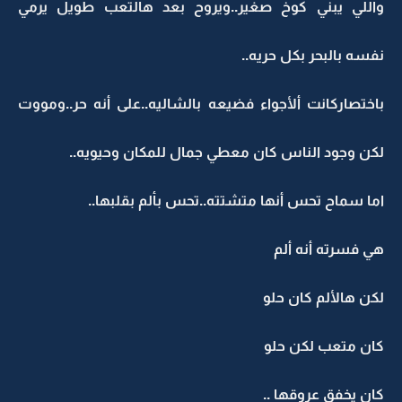
واللي يبني كوخ صغير..ويروح بعد هالتعب طويل يرمي
نفسه بالبحر بكل حريه..
باختصاركانت ألأجواء فضيعه بالشاليه..على أنه حر..ومووت
لكن وجود الناس كان معطي جمال للمكان وحيويه..
اما سماح تحس أنها متشتته..تحس بألم بقلبها..
هي فسرته أنه ألم
لكن هالألم كان حلو
كان متعب لكن حلو
كان يخفق عروقها ..