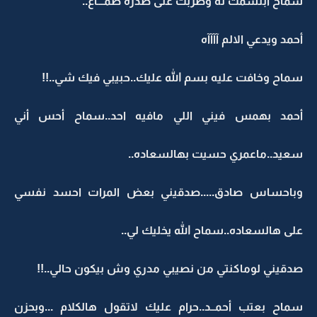
سماح أبتسمت له وضربت على صدره طمـــاع..
أحمد ويدعي الالم آآآآه
سماح وخافت عليه بسم الله عليك..حبيبي فيك شي..!!
أحمد بهمس فيني اللي مافيه احد..سماح أحس أني
سعيد..ماعمري حسيت بهالسعاده..
وباحساس صادق.....صدقيني بعض المرات احسد نفسي
على هالسعاده..سماح الله يخليك لي..
صدقيني لوماكنتي من نصيبي مدري وش بيكون حالي..!!
سماح بعتب أحمــد..حرام عليك لاتقول هالكلام ...وبحزن