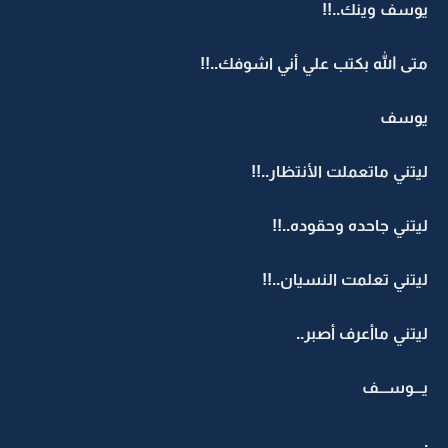
يوسف وينك..!!
متى الله بكتب علي أني اشوفك..!!
يوسف
ليتني ماتعملت الأنتظار..!!
ليتني جاحده وحقوده..!!
ليتني تعلمت النسيان..!!
ليتني ماأعرف أصبر..
يـــوســـف
.