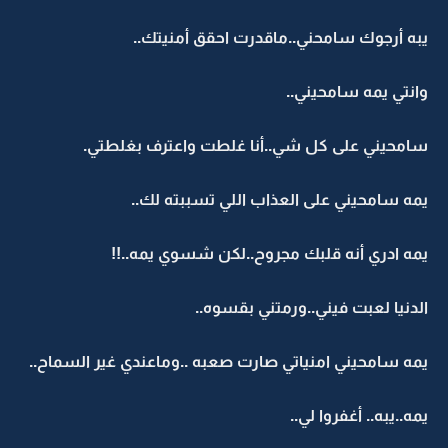
يبه أرجوك سامحني..ماقدرت احقق أمنيتك..
وانتي يمه سامحيني..
سامحيني على كل شي..أنا غلطت واعترف بغلطتي.
يمه سامحيني على العذاب اللي تسببته لك..
يمه ادري أنه قلبك مجروح..لكن شسوي يمه..!!
الدنيا لعبت فيني..ورمتني بقسوه..
يمه سامحيني امنياتي صارت صعبه ..وماعندي غير السماح..
يمه..يبه.. أغفروا لي..