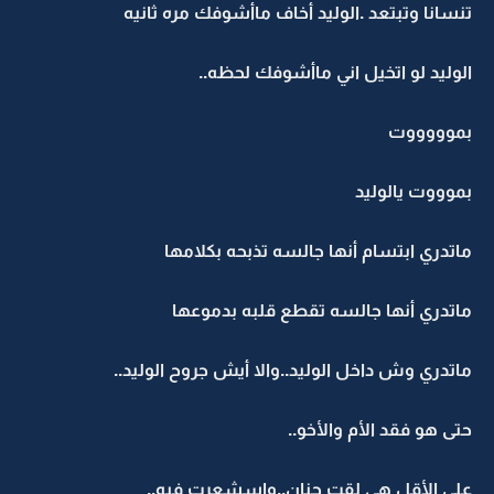
تنسانا وتبتعد .الوليد أخاف ماأشوفك مره ثانيه
الوليد لو اتخيل اني ماأشوفك لحظه..
بموووووت
بموووت يالوليد
ماتدري ابتسام أنها جالسه تذبحه بكلامها
ماتدري أنها جالسه تقطع قلبه بدموعها
ماتدري وش داخل الوليد..والا أيش جروح الوليد..
حتى هو فقد الأم والأخو..
على الأقل هي لقت حنان..واسشعرت فيه..