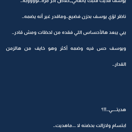
يوسف فديت قلبك يالغالي,,خلاص أخر مره..تووووبه..
ناظر لؤي يوسف بحزن فضيع..وماقدر غير أنه يضمه..
يبي يبعد هالأحساس اللي فقده من لحظات ومش قادر..
ويوسف حس فيه وضمه أكثر وهو خايف من هالزمن
القدار..
هديتـــــي..!!؟
ابتسام ولازالت بحضنه لا ...ماهديت..