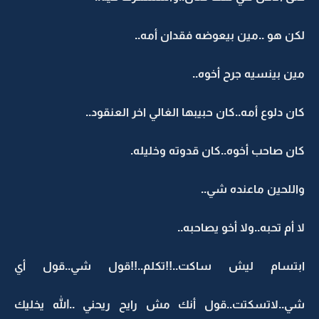
لكن هو ..مين بيعوضه فقدان أمه..
مين بينسيه جرح أخوه..
كان دلوع أمه..كان حبيبها الغالي اخر العنقود..
كان صاحب أخوه..كان قدوته وخليله.
واللحين ماعنده شي..
لا أم تحبه..ولا أخو يصاحبه..
ابتسام ليش ساكت..!!تكلم..!!قول شي..قول أي
شي..لاتسكتت..قول أنك مش رايح ريحني ..الله يخليك