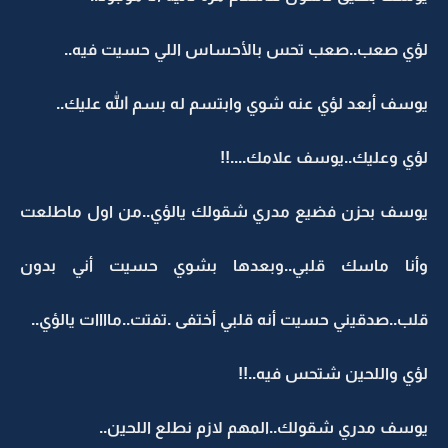
لؤي صعب..صعب تحس بالأحساس اللي حسيت فيه..
يوسف أبعد لؤي عنه شوي وابتسم له بسم الله عليك..
لؤي وعليك..يوسف علامك....!!
يوسف بحزن فضيع مدري شقولك يالؤي..من اول ماطلعت
وأنا ماسك قلبي..وبعدها بشوي حسيت أني بدون
قلب..صدقيني حسيت أنه قلبي أختفى .تفتت..ماااات يالؤي..
لؤي واللحين شتحس فيه..!!
يوسف مدري شقولك..المهم لازم نطلع اللحين..