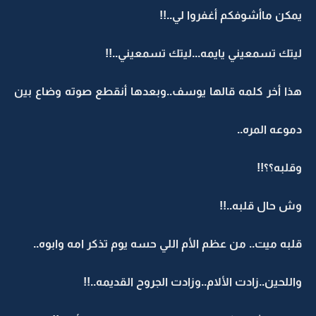
يمكن ماأشوفكم أغفروا لي..!!
ليتك تسمعيني يايمه...ليتك تسمعيني..!!
هذا أخر كلمه قالها يوسف..وبعدها أنقطع صوته وضاع بين
دموعه المره..
وقلبه؟؟!!
وش حال قلبه..!!
قلبه ميت.. من عظم الأم اللي حسه يوم تذكر امه وابوه..
واللحين..زادت الألام..وزادت الجروح القديمه..!!