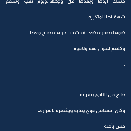
مسك أيدها وبعدها عن وجهها..ويوم تعب وسمع
شهقاتها المتكرره
ضمها بصدره بضعــــف شديــــد وهو يصيح معها…
وكلهم لاحول لهم ولاقوه
.
طلع من النادي بسرعه..
وكان أحساس قوي ينتابه ويشعره بالمراره..
حس بأخته