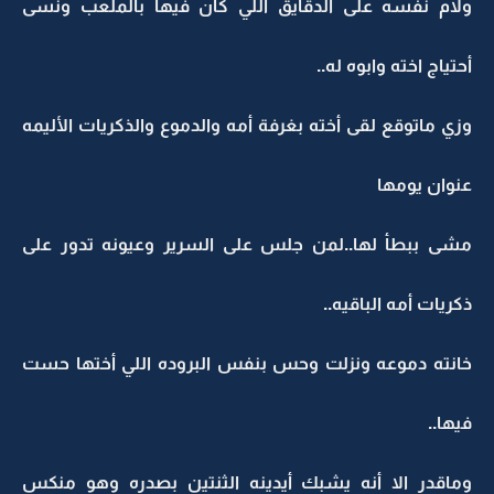
ولام نفسه على الدقايق اللي كان فيها بالملعب ونسى
أحتياج اخته وابوه له..
وزي ماتوقع لقى أخته بغرفة أمه والدموع والذكريات الأليمه
عنوان يومها
مشى ببطأ لها..لمن جلس على السرير وعيونه تدور على
ذكريات أمه الباقيه..
خانته دموعه ونزلت وحس بنفس البروده اللي أختها حست
فيها..
وماقدر الا أنه يشبك أيدينه الثنتين بصدره وهو منكس