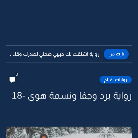
بارت من
رواية اشتقت لك حبيبي ضمني لصدرك وقلي احبك -12
0
روايات_غرام
رواية برد وجفا ونسمة هوى -18