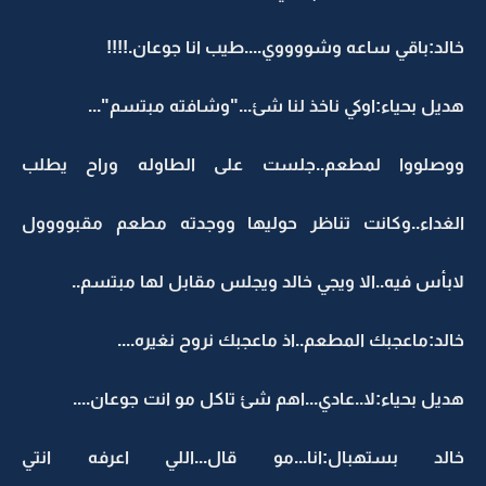
خالد:باقي ساعه وشووووي....طيب انا جوعان.!!!!
هديل بحياء:اوكي ناخذ لنا شئ..."وشافته مبتسم"...
ووصلووا لمطعم..جلست على الطاوله وراح يطلب
الغداء..وكانت تناظر حوليها ووجدته مطعم مقبوووول
لابأس فيه..الا ويجي خالد ويجلس مقابل لها مبتسم..
خالد:ماعجبك المطعم..اذ ماعجبك نروح نغيره....
هديل بحياء:لا..عادي...اهم شئ تاكل مو انت جوعان....
خالد بستهبال:انا...مو قال...اللي اعرفه انتي