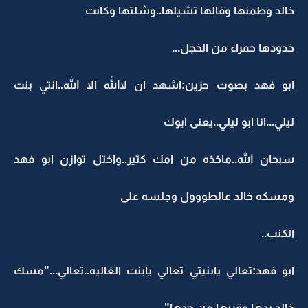
خالد وطمنها وقالها تشيلها..وشلتها وكانت
خدودها حمراء من الخجل...
ابو فهد بصوت حزين:اشهد ان لاالله الا الله..انتي بنت
ليلي...انا ابو ليلي..يعنى ابوك
سبحان الله..ماخذه من امك كثير..واختل توازن ابو فهد
ومسكه خالد عالطووول وجلسه على
الكنب..
ابو فهد:تعالي يابنيتي تعالي يابنت الغاليه..تعالي..."مسك
خالد يدها وقربها من جدها"..