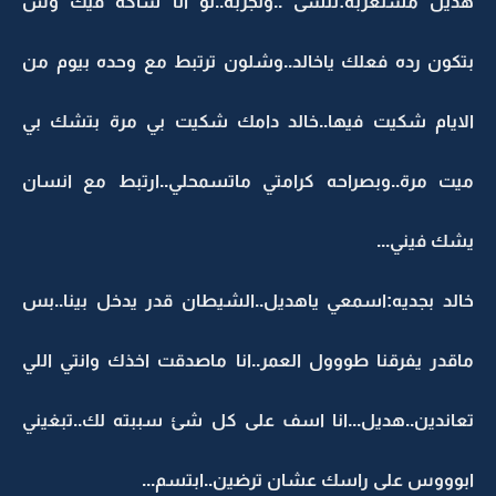
هديل مستغربه:ننسى ..وتجربه..لو انا شاكه فيك وش
بتكون رده فعلك ياخالد..وشلون ترتبط مع وحده بيوم من
الايام شكيت فيها..خالد دامك شكيت بي مرة بتشك بي
ميت مرة..وبصراحه كرامتي ماتسمحلي..ارتبط مع انسان
يشك فيني...
خالد بجديه:اسمعي ياهديل..الشيطان قدر يدخل بينا..بس
ماقدر يفرقنا طووول العمر..انا ماصدقت اخذك وانتي اللي
تعاندين..هديل...انا اسف على كل شئ سببته لك..تبغيني
ابوووس على راسك عشان ترضين..ابتسم...