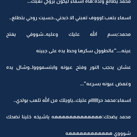
محمد يطالع ولده:هاه اسماء ليكون بروكي تعبك...
اسماء بتعب:اوووف تعبني الا ذبحني..حسيت روحي بتطلع..
محمد:بسم الله عليك وعليه..شووفي يفتح
عينه...."عالطوول سكرها وحط يده على جبينه
عشان يحجب النور وفتح عيونه وابتسموووا..وشال يده
وغمض عيونه بسرعه"...
اسماء:محمد حراااااام عليك..ياويلك من الله تلعب بولدي..
محمد يضحك:هههههههههههههه ياشيخه خلينا نضحك
شوووي ههههههههههههه