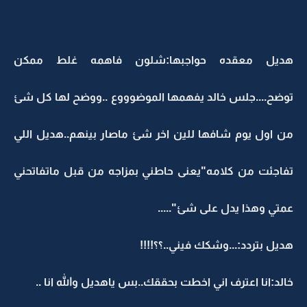
هديل معقده حواجبها:شلون فاهمه غلط ممكن
توضح....جلس خالد يفهمها الموضوووع ..ووضح لها كل شئ
من اول يوم شافها للين اخر شئ ماصار بينهم..هديل اللي
تفاجئت من كلامه"يعنى حاطني بمزاجه من قبل ماتفاتحني
عمتي وهذا يدل على شئ".....
هديل بتردد:...وشكك فيني..؟؟!!!!
خالد:انا اعترف اني اخطت بحققك..بس ياهديل والله انا ..