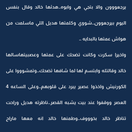
يرجعووون والا بتجي هي وابوه..هدئها خالد وقال بنفس
اليوم بيرجعوون..شووي وكلمتها هديل اللي ماسلمت من
هواش عمتها بالبدايه ..
واخيرا سكرت وكانت تضحك على عمتها وعصبيتهاسالها
خالد وقالتله وابتسم لها لما شافها تضحك..وتمشوووا على
الكورنيش واخذوا عصير يبرد على قلوبهم..وعلى الساعه 4
العصر ووقفوا عند بيت يشبه القصر..ناظرته هديل وراحت
تناظر خالد بخوووف..وطمنها خالد انه معها ماراح