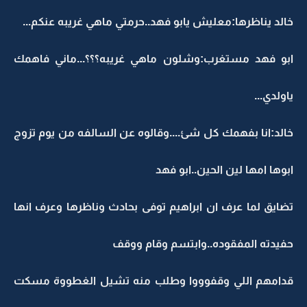
خالد يناظرها:معليش يابو فهد..حرمتي ماهي غريبه عنكم...
ابو فهد مستغرب:وشلون ماهي غريبه؟؟؟...ماني فاهمك
ياولدي...
خالد:انا بفهمك كل شئ....وقالوه عن السالفه من يوم تزوج
ابوها امها لين الحين..ابو فهد
تضايق لما عرف ان ابراهيم توفى بحادث وناظرها وعرف انها
حفيدته المفقوده..وابتسم وقام ووقف
قدامهم اللي وقفوووا وطلب منه تشيل الغطووة مسكت