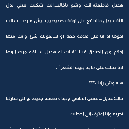
هديل قاطعته:انت وشو ياخالد...انت شكيت فيني بدل
الثقه..بدل ماتدافع عني توقف ضديطيب ليش مارحت سالت
اخوها اذ انا على علاقه معه او لا..بقولك شئ وانت منها
احكم من الصادق فينا.."قالت له هديل سالفه مرت ابوها
لما دخلت على ماجد ببيت الشعر"..
هاه وش رايك؟؟؟......
خالد:هديل...ننسى الماضي ونبداء صفحه جديده..واللي صارلنا
تجربه وانا اعترف اني اخطيت