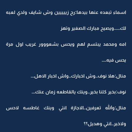
اسماء تبعده عنها بيدها:رح زييييين وش شايف ولدي لعبه
لك.....ويصيح مبارك الصغير وتهز
امه ومحمد يبتسم لهم ويحس بشعووور غريب اول مرة
يحس فيه....
منال:هلا نوف..وش اخبارك..واش اخبار الاهل...
نوف:بخير كلنا بخير..وينك يالقاطعه زمان عنك...
منال:والله تعرفين..الاجازة انتي وينك غاطسه لاحس
ولاخبر..انتي وهديل؟؟