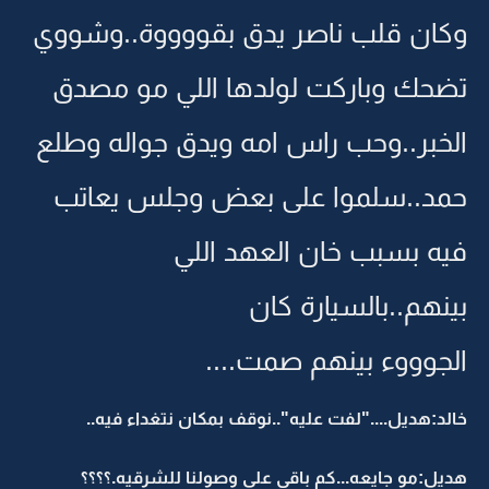
وكان قلب ناصر يدق بقووووة..وشووي
تضحك وباركت لولدها اللي مو مصدق
الخبر..وحب راس امه ويدق جواله وطلع
حمد..سلموا على بعض وجلس يعاتب
فيه بسبب خان العهد اللي
بينهم..بالسيارة كان
الجوووء بينهم صمت....
خالد:هديل...."لفت عليه"..نوقف بمكان نتغداء فيه..
هديل:مو جايعه...كم باقي على وصولنا للشرقيه.؟؟؟؟