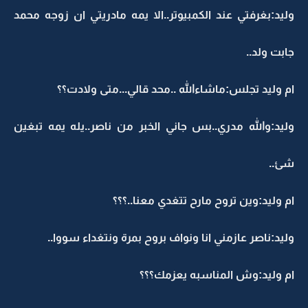
وليد:بغرفتي عند الكمبيوتر..الا يمه مادريتي ان زوجه محمد
جابت ولد..
ام وليد تجلس:ماشاءالله ..محد قالي...متى ولادت؟؟
وليد:والله مدري..بس جاني الخبر من ناصر..يله يمه تبغين
شئ..
ام وليد:وين تروح مارح تتغدي معنا..؟؟؟
وليد:ناصر عازمني انا ونواف بروح بمرة ونتغداء سووا..
ام وليد:وش المناسبه يعزمك؟؟؟