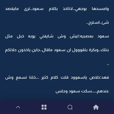
وامسحها بوجهي..لاتاخذ بكلام سعود..ترى مايقصد
شئ..استرح..
سعود بعصبيه:ليش وش شايفني يوبه خبل مثل
بنتك..وبكرة بتقووول ان سعود ماقال..جاين ياخذون حلالكم
..
فهد:خلاص ياسعوود قلت كلام كثير ...خلنا نسمع وش
عندهم.....سكت سعود وجلس
وتاسف فهد نايبه عن اخوووه..تكلم خالد وقال السالفه اللي