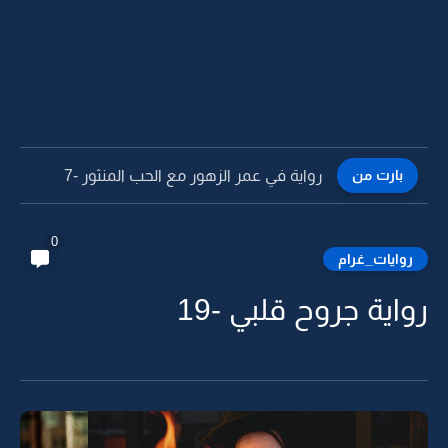
بارت من
رواية في عمر الزهور مع الحب المنثور -7
0
روايات_غرام
رواية جروح قلبي -19