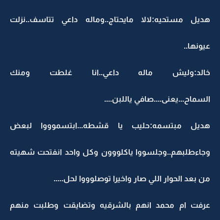
هديل مستحيه:لالا مايحتاج..وماله داعي تتاسف..نزلت
عيونها..
خالد:وليش ماله داعي..انا غلطت ومنك
السماح...يعنى....صافي ياللبن....
هديل مبتسمه:حليب يا قشطه...ابتسموووا لبعض
وجاءطلبهم..وجلسووا ياكلووون وكل واحد انفتحت شهيته
من بعد الحوار اللي صار واخيرا توصلوووا لحل.....
عرفت ام محمد انهم بالشرقيه وتضايقت وطلبت منهم