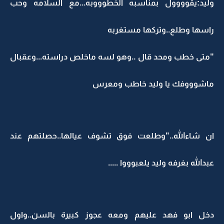
وليد:يقوووول بمناسبه الخطوووبه...مع السلامه وحب
راسها وطلع..وتركها مستغربه
"متى خطب ومحد قال ..وهو لسه ماخلص دراسته...وعقبال
ماشوووفك يا وليد خاطب ومعرس
ان شاءالله.."وطلعت فوق تشوف عيالها..حصلتهم عند
عبدالله بغرفه وليد يلعبوووا .....
دخل ابو فهد عليهم ومعه عجوز كبيرة بالسن..واول