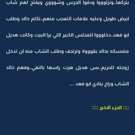
يتركها..ونزلوووا ودقوا الجرس وشوووي ويفتح لهم شاب
ابيض طويل وعليه علامات التعجب منهم..تكلم خالد وطلب
ابو فهد..دخلوووا للمجلس الكبير اللي برا البيت وكانت هديل
متمسكه بخالد بقوووة وترتجف وطلب الشاب منه ان تدخل
زوجته للحريم..بس هديل هزت راسها بالنفي..وفهم خالد
الشاب وراح ينادي ابو فهد …
:::: الجزء الاخير ::::