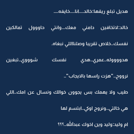
هديل تبلع ريقها:خالد....انا....خايفه....
خالد:لاتخافين دامني معك...وانتي حاووول تمالكين
نفسك..خلاص تقريبا وصلنااللي نبغاه.
هدووووله..عمري..هدي نفسك شوووي..تبغين
نرووح.."هزت راسها بالايجاب"..
طيب ولا يهمك بس يجوون خوالك ونسال عن امك..اللي
هي خالتي..ونروح اوكي..ابتسم لها
ام وليد:وليد وين اخوك عبدالله..؟؟؟