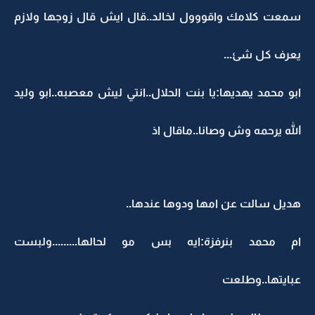
سمعت كلامك واقووول لخالد..قال ايش قال زوجها ولازم
يعرف كل شئ...
ابو محمد يهديها:يا بنت الحلال..انتي ليش معصبه..ابو وليد
الله يرحمه وش وصانا..ماقال اذ
هديل سالت عن امها ودوها عندها..
ام محمد بنرفزة:ايه بس مو لحالها.........ولبست
عبايتها..وطلعت