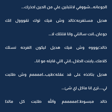
الجوعانه...شووفي لاتتبلين علي من الحين احذرك...
هديل مستغربه:خالد وش فيك توك تقووول انك
جوعان..انت سالتني وانا قلتلك لا...
خالد:يوووه وش فيك هديل ليكون الفرحه نستك
كلامك..يابنت الحلال..انتي اللي قايله مو انا..
هديل بتاخذه على قد عقله:طيب..اممممم وش طلبت
لي....ترى انا ماكل اي شئ...
خالد مبسوط:امممممم والله طلبت كل مالذا