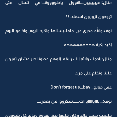
منال:امييييييين...اقوول ياحلووووة...امي تسال متى
تروحون تزورون اسماء..؟؟
نوف:والله مدري عن ماما..بسالها واكيد اليوم..واذ مو اليوم
اكيد بكرة هههههههههه
منال:يادمك والله انك رايقه..المهم عطونا خبر عشان تمرون
علينا ونكلم على مرت
عمي صالح...Don't forget us...bay
نوف:...بااايااااايااات......سكرووا من بعض...
جلست بجنب خالد وكان قلبها يدق بقووة وخالد كل شوووي