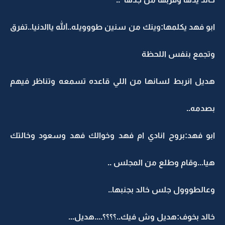
ابو فهد يكلمها:وينك من سنين طووويله..الله ياالدنيا..تفرق
وتجمع بنفس اللحظة
هديل انربط لسانها من اللي قاعده تسمعه وتناظر فيهم
بصدمه..
ابو فهد:بروح انادي ام فهد وخوالك فهد وسعود وخالتك
هيا...وقام وطلع من المجلس ..
وعالطووول جلس خالد بجنبها..
خالد بخوف:هديل وش فيك..؟؟؟؟....هديل...