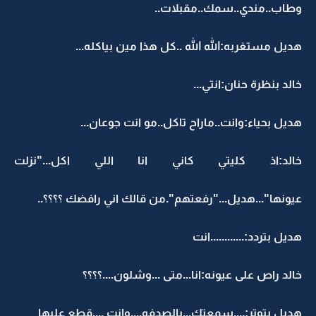
وطاب..مندي..سمك..مقبلات..
هديل مستغربه:الله الله ..كل هذا مين بياكله...
خالد بنظرة حنان:انتي...
هديل بحياء:وانت..ماراح تاكل..مو انت جوعان...
خالد:اذ كليتي كاني انا اللي اكل..."نزلت
عيونها"...هديل..."رفعتهم".من قالك اني رافضك ؟؟؟؟..
هديل بتردد:............انت
خالد راص على عيونه:انا...متى ...وشلون....؟؟؟؟
هديل بتوتر:....سمعتك...بالصدفه....وانت ....قطع عليها