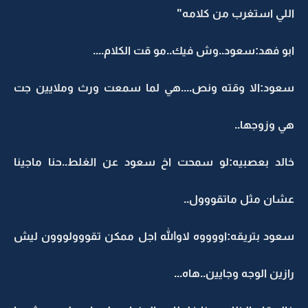
اللي استغرب من كلامه"
ابو فهد:سعود..وش فيك..مو قت الكلام....
سعود:الا وقته ونص....هي لما سمعت ورث وملايين جت
هي وزوجها..
خالد بعصبيه:لو سمحت اخ سعود عن الغلط..حنا ماجينا
عشان مثل ماتقووول..
سعود بتريقه:اووووه لاوالله اجل ممكن تقووولووون ليش
رازين الوجه وجايين..هاه...