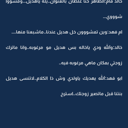
خالد قام:الظاهر حنا غلطان بالعنوان..يله ياهديل...ومشووا
شوووي...
ام فهد:وين تمشووون خل هديل عندنا..ماشبعنا منها....
خالد:والله ودي ياخاله بس هديل مو مرغوبه..وانا ماترك
زوجتي بمكان ماهي مرغوبه فيه..
ابو فهد:الله يهديك ياولدي وش ذا الكلام..لاتنسى هديل
بنتنا قبل ماتصير زوجتك..استرح