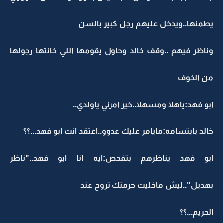
يطمنها..ويدخل عليهم رجل كبير بالسن
وناظر فيهم ..وقف خالد وحاول يقومها اللي خانتها رجولها
من الخوف
ابو فهد:ياهلا ومسهلا..خير امرني ياولدي..
خالد بابتسامه:مايامر عليك عدوو..اعتقد انت ابو فهد...؟؟
ابو فهد يناظرهم بتفحص:ايه انا ابو فهد.."ناظر
بهديل"..ليش ماخليت حرمتك تروح عند
الحريم...؟؟