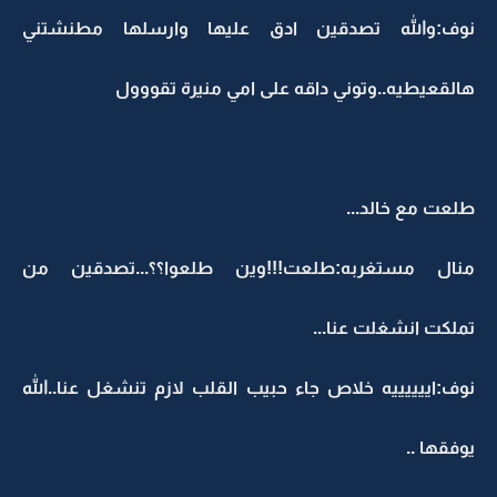
نوف:والله تصدقين ادق عليها وارسلها مطنشتني
هالقعيطيه..وتوني داقه على امي منيرة تقووول
طلعت مع خالد...
منال مستغربه:طلعت!!!وين طلعوا؟؟...تصدقين من
تملكت انشغلت عنا...
نوف:اييييييه خلاص جاء حبيب القلب لازم تنشغل عنا..الله
يوفقها ..