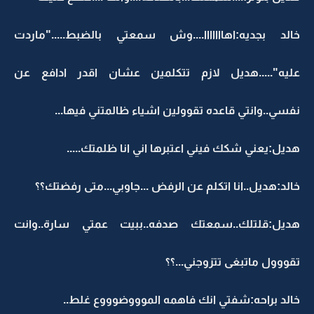
خالد بجديه:اهااااااا....وش سمعتي بالضبط....."ماردت
عليه".....هديل لازم تتكلمين عشان اقدر ادافع عن
نفسي..وانتي قاعده تقوولين اشياء ظالمتني فيها...
هديل:يعني شكك فيني اعتبرها اني انا ظلمتك.....
خالد:هديل..انا اتكلم عن الرفض ...جاوبي...متى رفضتك؟؟
هديل:قلتلك..سمعتك صدفه..ببيت عمتي سارة..وانت
تقووول ماتبغى تتزوجني...؟؟
خالد براحه:شفتي انك فاهمه الموووضوووع غلط..