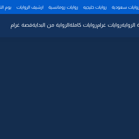
وايات سعودية
روايات خليجيه
روايات رومانسية
ارشيف الروايات
يوم ال
 الرواية
روايات غرام
روايات كاملة
الرواية من البداية
قصة غرام