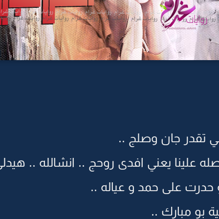
 هي تقدر جان وصلج ..
وصله علينا يعني افدى روحج .. انشالله .. هيدلي
حدرت على حمد و عياله ..
 بو مبارك ..