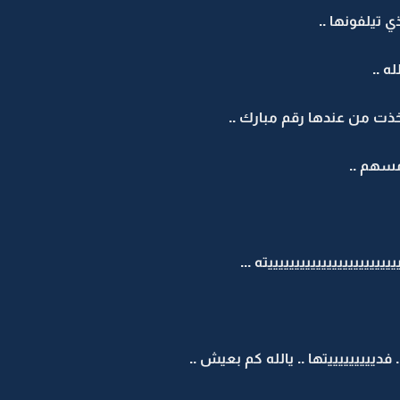
 تيلفونها ..
ه ..
ذت من عندها رقم مبارك ..
مسهم ..
يييييييييييييييييييييته ...
. فديييييييييتها .. يالله كم بعيش ..