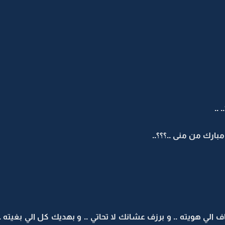
..
ارك من منى ..؟؟؟..
فاف الي هويته .. و برزف عشانك لا تحاتي .. و بهديك كل الي بغيته .