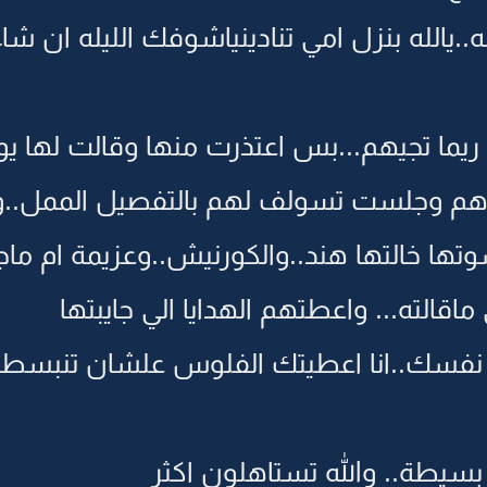
ه بنزل امي تنادينياشوفك الليله ان شاء ا
ما تجيهم...بس اعتذرت منها وقالت لها يوم ث
دهم وجلست تسولف لهم بالتفصيل الممل..
سوتها خالتها هند..والكورنيش..وعزيمة ام ما
قالته... واعطتهم الهدايا الي جايبتها
ى نفسك..انا اعطيتك الفلوس علشان تنبسطي
 بسيطة.. والله تستاهلون اكثر