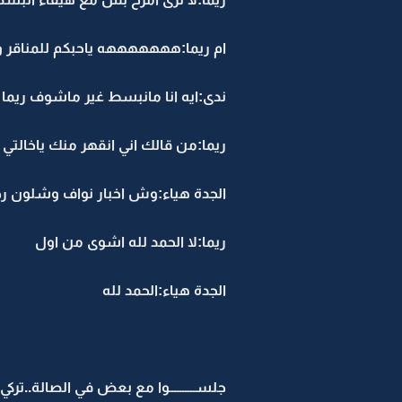
ام ريما:هههههههه ياحبكم للمناقر
ندى:ايه انا مانبسط غير ماشوف ريما
ريما:من قالك اني انقهر منك ياخالتي 
الجدة هياء:وش اخبار نواف وشلون رج
ريما:لا الحمد لله اشوى من اول
الجدة هياء:الحمد لله
جلســــــــــوا مع بعض في الصالة..ترك