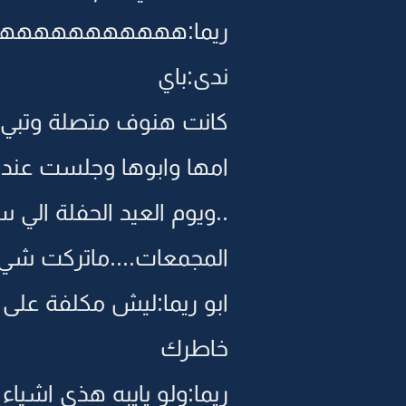
ريما:هههههههههههه..يالل
ندى:باي
كانت هنوف متصلة وتبي ري
امها وابوها وجلست عن
..ويوم العيد الحفلة الي 
المجمعات....ماتركت شي ما
ابو ريما:ليش مكلفة عل
خاطرك
ريما:ولو يايبه هذي اشياء