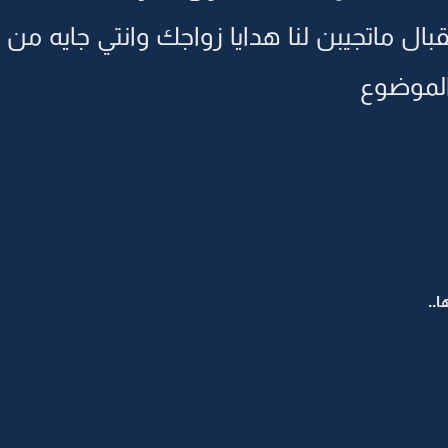
عقبال ماتجيبن لنا هدايا زواجك وانتي جايه 
الموضوع
..