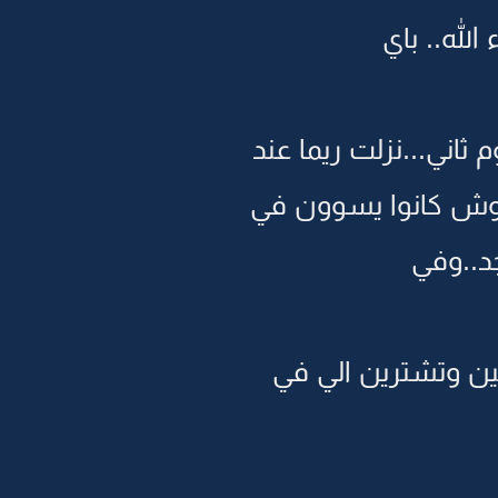
لله.. باي
اني...نزلت ريما عند
وش كانوا يسوون في
جد..وفي
ن وتشترين الي في