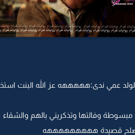
لولد عمي ندى:هههههه عز الله البنت استخف
نا مبسوطة وفالتها وتذكريني بالهم والشقاء
 تصلح قصيدة هههههههههه