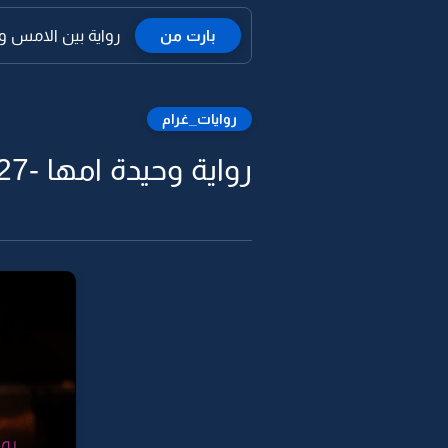
بارت من
رواية بين الامس والي
روايات_غرام
رواية وحيدة امها -27