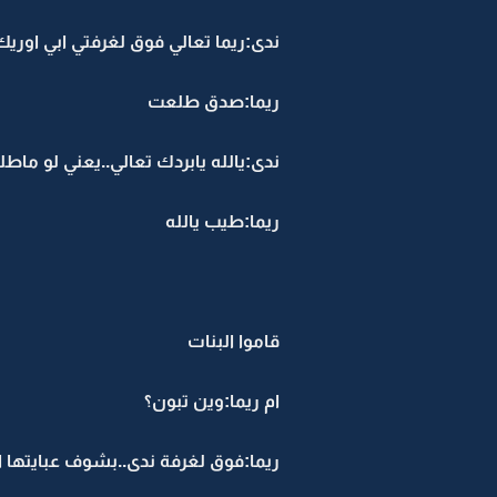
ندى:ريما تعالي فوق لغرفتي ابي اوريك
ريما:صدق طلعت
ندى:يالله يابردك تعالي..يعني لو ماطل
ريما:طيب يالله
قاموا البنات
ام ريما:وين تبون؟
ريما:فوق لغرفة ندى..بشوف عبايتها 