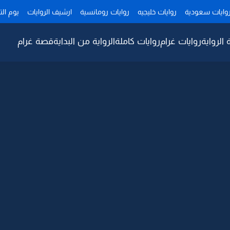
وايات سعودية
روايات خليجيه
روايات رومانسية
ارشيف الروايات
يوم ال
 الرواية
روايات غرام
روايات كاملة
الرواية من البداية
قصة غرام