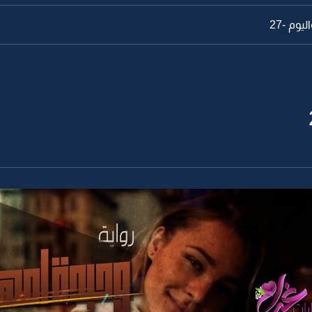
وم -27