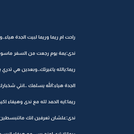
راحت ام ريما وريما لبيت الجدة هيا
ندى:يمة يوم رجعت من السفر ماسويت
ريما:يالله ياغيرتك..وبعدين هي تدري
الجدة هياء:الله يسلمك ..انتي شخبار
ريما:ايه الحمد لله مع ندى وهيفاء اكي
ندى:علشان تعرفين انك ماتنبسطين ا
ريما:لا ترى امزح بس مع هيفاء انب