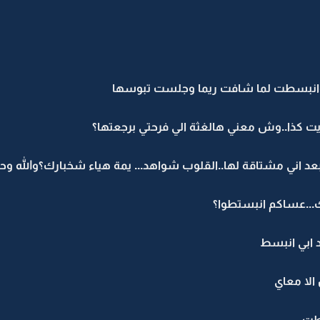
ء..وانبسطت لما شافت ريما وجلست تبوسها
 كذا..وش معني هالغثة الي فرحتي برجعتها؟
 بعد اني مشتاقة لها..القلوب شواهد... يمة هياء شخبارك؟والله و
ك...عساكم انبستطوا؟
د ابي انبسط
لا معاي
سطت