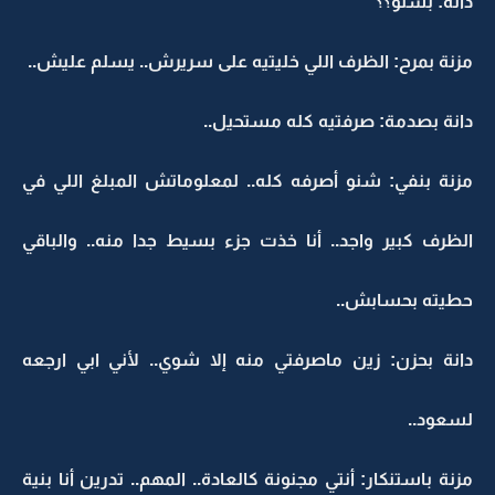
دانة: بشنو؟؟
مزنة بمرح: الظرف اللي خليتيه على سريرش.. يسلم عليش..
دانة بصدمة: صرفتيه كله مستحيل..
مزنة بنفي: شنو أصرفه كله.. لمعلوماتش المبلغ اللي في
الظرف كبير واجد.. أنا خذت جزء بسيط جدا منه.. والباقي
حطيته بحسابش..
دانة بحزن: زين ماصرفتي منه إلا شوي.. لأني ابي ارجعه
لسعود..
مزنة باستنكار: أنتي مجنونة كالعادة.. المهم.. تدرين أنا بنية