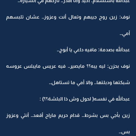
عبدالله باستسلام: أكيد وأنا أقدر.. تاركهم في السيارة..
نوف: زين روح جيبهم وتعال أنت وعزوز.. عشان تلبسهم
أمي..
عبدالله بصدمة: مافيه داعي يا أبوج..
نوف بحزن: ليه يبه؟؟ مايصير.. فيه عريس مايبلس عروسه
شبكتها ودبلتها.. والا أمي ما تستاهل..
عبدالله في نفسه( لحول وش ذا البلشة؟؟) :
زين بأجي بس بشرط.. قدام حريم ماراح أقعد.. أنتي وعزوز
بس..