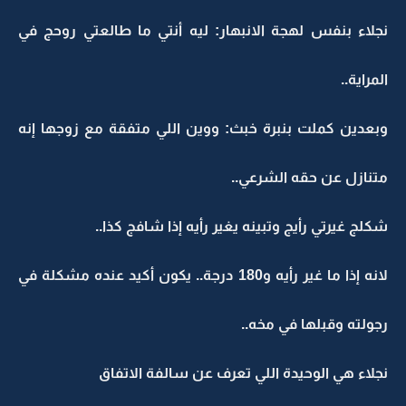
نجلاء بنفس لهجة الانبهار: ليه أنتي ما طالعتي روحج في
المراية..
وبعدين كملت بنبرة خبث: ووين اللي متفقة مع زوجها إنه
متنازل عن حقه الشرعي..
شكلج غيرتي رأيج وتبينه يغير رأيه إذا شافج كذا..
لانه إذا ما غير رأيه و180 درجة.. يكون أكيد عنده مشكلة في
رجولته وقبلها في مخه..
نجلاء هي الوحيدة اللي تعرف عن سالفة الاتفاق