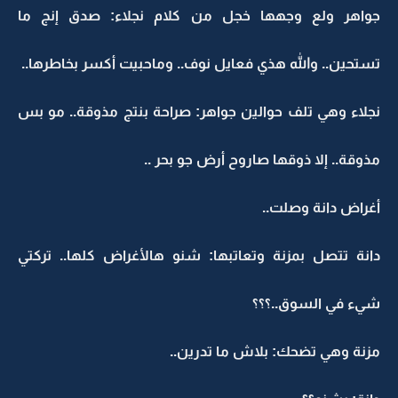
جواهر ولع وجهها خجل من كلام نجلاء: صدق إنج ما
تستحين.. والله هذي فعايل نوف.. وماحبيت أكسر بخاطرها..
نجلاء وهي تلف حوالين جواهر: صراحة بنتج مذوقة.. مو بس
مذوقة.. إلا ذوقها صاروح أرض جو بحر ..
أغراض دانة وصلت..
دانة تتصل بمزنة وتعاتبها: شنو هالأغراض كلها.. تركتي
شيء في السوق..؟؟؟
مزنة وهي تضحك: بلاش ما تدرين..