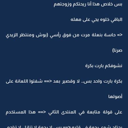
بس خلاص هذا أنا ريحتكم وزوجتهم
الباقي خلوه يجي على مهله
<= حاسة بنعلة مرت من فوق رأسي (بوش ومنتظر الزيدي
صرنا)
نشوفكم بارت بكرة
بكرة بارت واحد بس.. لا وقصير بعد <== شفتوا اللعانة على
أصولها
على قولة متابعة في المنتدى الثاني <== هذا المستخدم
يحتاج شوي رحمة في قلبه <== بس لا رحمة لا تنازل لا تراجع