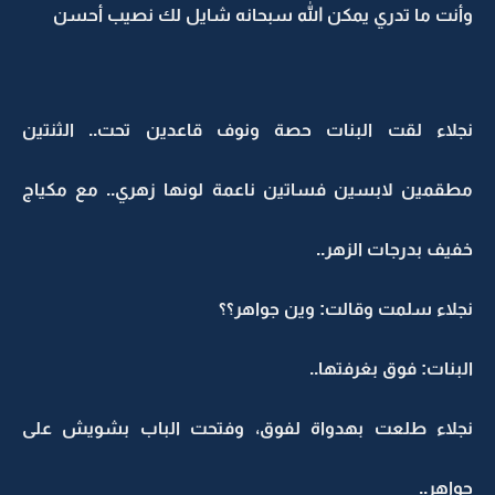
وأنت ما تدري يمكن الله سبحانه شايل لك نصيب أحسن
نجلاء لقت البنات حصة ونوف قاعدين تحت.. الثنتين
مطقمين لابسين فساتين ناعمة لونها زهري.. مع مكياج
خفيف بدرجات الزهر..
نجلاء سلمت وقالت: وين جواهر؟؟
البنات: فوق بغرفتها..
نجلاء طلعت بهدواة لفوق، وفتحت الباب بشويش على
جواهر..