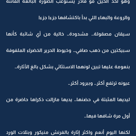
وهو لحد الحين مو قادر يستوعب الصورة البالغة الفاتنة
والروعة والبهاء اللي بدأ باكتشافها جزءا جزءا
سيقان مصقولة.. مشدودة.. خالية من أي شائبة كأنها
سبيكتين من ذهب صافي.. وخيوط الحرير الخضراء الملفوفة
بنعومة عليها تبين لونهما الاستثائي بشكل بالغ الأثارة..
عيونه ترتفع أكثر.. وببرود أكثر..
ليديها المثبتة في حضنها.. يديها مازالت ذكراها حاضرة من
أول مرة شافها فيها..
لكنها اليوم أنعم واكثر إثارة بالفرنش منيكور وبتلات الورد