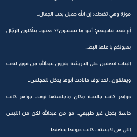
موزة وهي تضحك: إن الله جميل يحب الجمال..
أم فهد تنادينهم: أنتو ما تستحون؟؟ نعنبو.. بتأكلون الرجّال
بعيونكم يا علها البط..
البنات لاصقين على الدريشة يقزون عبدالله من فوق لتحت
ويعلقون.. لحد نوف مانادت أبوها يدخل للمجلس..
جواهر كانت جالسة مكان ماجلستها نوف.. جواهر كانت
حاسة بخجل غير طبيعي.. مو من عبدالله لكن من اللبس
اللي هي لابسته.. كانت عيونها بحضنها