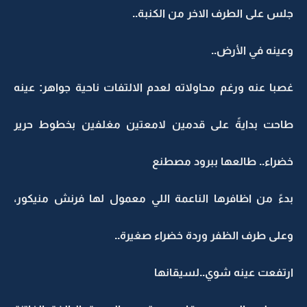
جلس على الطرف الاخر من الكنبة..
وعينه في الأرض..
غصبا عنه ورغم محاولاته لعدم الالتفات ناحية جواهر: عينه
طاحت بدايةً على قدمين لامعتين مغلفين بخطوط حرير
خضراء.. طالعها ببرود مصطنع
بدءً من اظافرها الناعمة اللي معمول لها فرنش منيكور،
وعلى طرف الظفر وردة خضراء صغيرة..
ارتفعت عينه شوي..لسيقانها