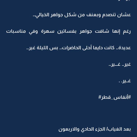
عشان تنصدم وبعنف من شكل جواهر الخيالي..
رغم إنها شافت جواهر بفساتين سهرة وفي مناسبات
عديدة.. كانت دايما أحلى الحاضرات.. بس الليلة غير..
غير.. غـــير..
غــير. .
#أنفاس_قطر#
بعد الغياب/ الجزء الحادي والاربعون