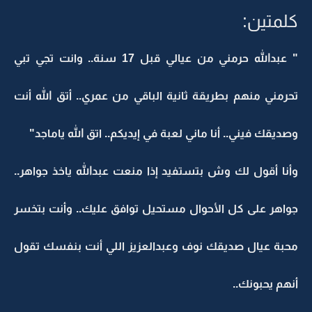
كلمتين:
" عبدالله حرمني من عيالي قبل 17 سنة.. وانت تجي تبي
تحرمني منهم بطريقة ثانية الباقي من عمري.. أتق الله أنت
وصديقك فيني.. أنا ماني لعبة في إيديكم.. اتق الله ياماجد"
وأنا أقول لك وش بتستفيد إذا منعت عبدالله ياخذ جواهر..
جواهر على كل الأحوال مستحيل توافق عليك.. وأنت بتخسر
محبة عيال صديقك نوف وعبدالعزيز اللي أنت بنفسك تقول
أنهم يحبونك..