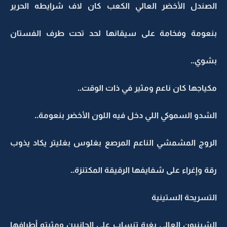
الصندل الأخضر العالي الكعب كان لاف شرايطه الحرير
بنعومة وفخامة على سيقانها لحد تحت طرف الفستان
بشوي..
مكياجها كان ناعم ومثير في ذات الوقت..
الشدو السموكي اللي دخل فيه اللون الأخضر بنعومة..
الروج المشمشي الناعم المرصع بغلوس بغليتر يكاد يذوب
رقة وإغراء على شفايفها الرقيقة المكتنزة..
التسريحة الستينية
الشينيون العالي بغرة تنساب على الجانبين ومثبته أطرافها