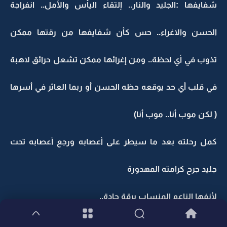
شفايفها :الجليد والنار.. إلتقاء اليأس والأمل.. انفراجة
الحسن والاغراء.. حس كأن شفايفها من رقتها ممكن
تذوب في أي لحظة.. ومن إغرائها ممكن تشعل حرائق لاهبة
في قلب أي حد يوقعه حظه الحسن أو ربما العاثر في أسرها
( لكن موب أنا.. موب أنا)
كمل رحلته بعد ما سيطر على أعصابه ورجع أعصابه تحت
جليد جرح كرامته المهدورة
لأنفها الناعم المنساب برقة حادة..
لعيونها... اللي سحرته من أول مرة شافهم عبر فتحات