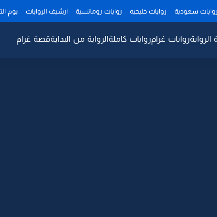
وايات سعودية
روايات خليجيه
روايات رومانسية
ارشيف الروايات
يوم ال
 الرواية
روايات غرام
روايات كاملة
الرواية من البداية
قصة غرام