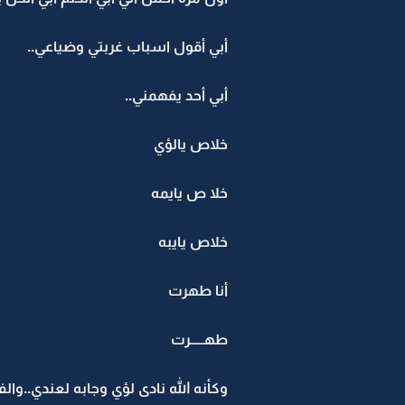
أبي أقول اسباب غربتي وضياعي..
أبي أحد يفهمني..
خلاص يالؤي
خلا ص يايمه
خلاص يايبه
أنا طهرت
طهـــــرت
وكأنه الله نادى لؤي وجابه لعندي..و