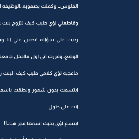
الفلوس.. وكملت بصعوبه..الوظيفه ال
وقاطعني لؤي طيب كيف تتزوج بنت عم
الوضع..وقررت اني اول ماادخل جامعه
ماعجبه لؤي كلامي طيب كيف البنت را
ابتسمت بدون شعور ونطقت باسمها ب
انت على طول..
ابتسم لؤي بخبث اسمها فجر هــا..!!