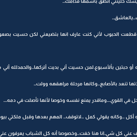
سك خليتني أنطق باسمها قدامك..
يالعاشق..
طعت الحبوب لأني كنت عارف انها بتضيعني لكن حسيت بصعوبه ك
 حبتين بألأسبوع.لمن حسيت أني بديت أتركها..والحمدلله أني 
ها تنعد بالأصابع..وكانها مرحلة مراهقهه وولت..
ل في القوي...وماقدر يمنع نفسه وخوصا لأنها تأصلت في دمه...
ل ..وكانه يقولي كمل ..لاتوقف.. المهم بعدها وقبل ملكتي بيوم
رف عني كل شي.انا هنا خفت..وخصوصا أنه كل الشباب يعرفون عني