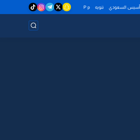
تأسيس السعودي
تنويه
P p