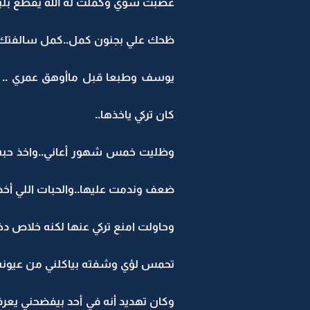
عصبت شوي وكملت له الله يقطع بلي
ظحك علي بجنون كمل..كمل سالفتك..
يوسف وطبعا قبل ماأوهق عمري .. ق
كان تركي ياخذها..
وظليت خمس شهور أعاني..واخذ حبه أو
ضعف وندمت عليها..والحبات اللي أخذت
وحاولت امنع تركي عنها لكنه خلاص دخ
تحمس لؤي وشفته بياكلني من عيونه أك
وكان تهديد أنه في أحد بيفضحني يع