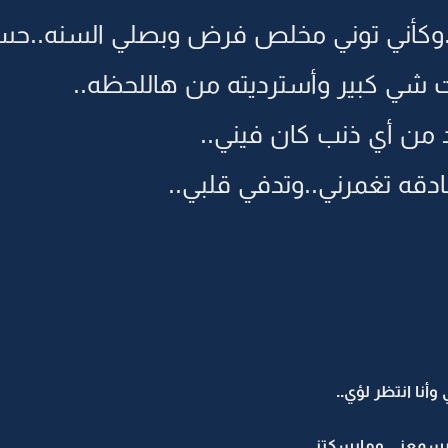
وكأني توني مخلص فرض وبصلي السنه..حسي
 شي كبير وأسترديته من هاللحظه..
من أي ذنب كان فيني..
ادقه تغمرني..وتدفي قلبي..
نا انتظر لؤي..
 يسمعني ومايسكتني..