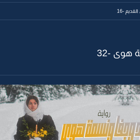
قديم -16
 هوى -32