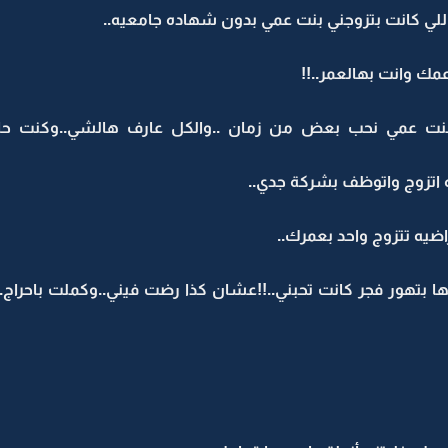
لي كانت بتزوجني بنت عمي بدون شهاده جامعيه..
ك وانت بهالعمر..!!
 اتزوج واتوظف بشركة جدي..
ضيه تتزوج واحد بعمرك..
تهور فجر كانت تحبني..!!عشان كذا رضت فيني..وكملت باحراج..