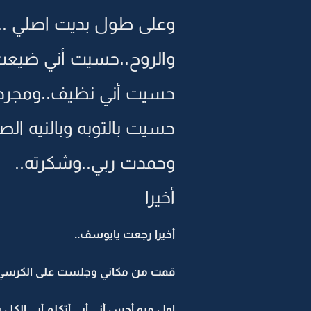
وعلى طول بديت اصلي ..
والروح..حسيت أني ضيعت
حسيت أني نظيف..ومجرد 
حسيت بالتوبه وبالنيه الص
وحمدت ربي..وشكرته..
أخيرا
أخيرا رجعت يايوسف..
قمت من مكاني وجلست على الكرسي وأ
اول مره أحس أني أبي أتكلم أبي الكل