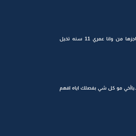
رديت على سؤاله غصبن عني انا وبنت عمي نحب بعض من زمان ..والكل عارف هالشي..وكنت حاجزها من وانا عمري 11 سنه تخيل
ياأخي مو كل شي بفصلك اياه افهم