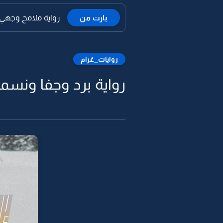
بارت من
رواية ملامح وجهي ال
روايات_غرام
رواية برد وجفا ونسمة