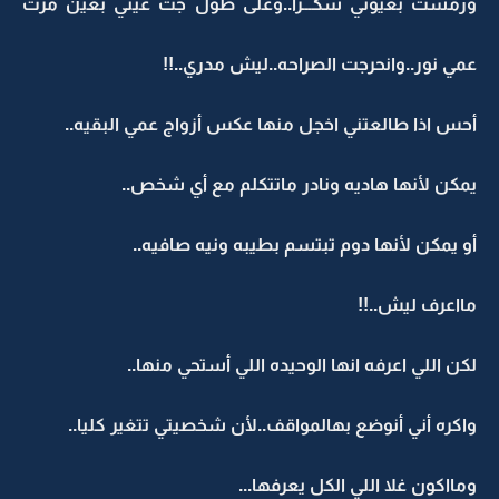
ورمشت بعيوني شكـــرا..وعلى طول جت عيني بعين مرت
عمي نور..وانحرجت الصراحه..ليش مدري..!!
أحس اذا طالعتني اخجل منها عكس أزواج عمي البقيه..
يمكن لأنها هاديه ونادر ماتتكلم مع أي شخص..
أو يمكن لأنها دوم تبتسم بطيبه ونيه صافيه..
مااعرف ليش..!!
لكن اللي اعرفه انها الوحيده اللي أستحي منها..
واكره أني أنوضع بهالمواقف..لأن شخصيتي تتغير كليا..
ومااكون غلا اللي الكل يعرفها...