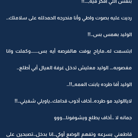
بنفس اللي أفكر فيه,...!!
رديت عليه بصوت واطي وأنا منحرجه الحمدلله على سلامتك..
الوليد بهمس بس..!!
ابتسمت له..ماراح يوفت هالفرصه أيه بس......وكملت وانا
مغصوبه... الوليد معليش تدخل غرفة العيال أبي أطلع..
الوليد أفا طرده يابنت العمه,,!!..
لاياالوليد مو طرده..أخاف أذوب قدامك..ياويلي شفيني..!!
جمانه لا ..أخاف يطلع ويشوفونا...ووو
قاطعني بسرعه وتفهم الوضع أوكي..انا بدخل..تصبحين على