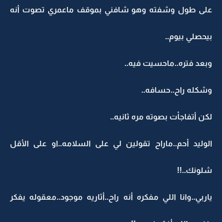
على طول وشفته وهو شافني بموقف ماعمري تصوت أنه
بيحصلي بيوم..
وبعد فتره..ماحسيت فيه..
وشكله راح..حسافه..
لكن أتفاجأت بصوته مره ثانيه..
الوليد أحم..ماراح تقولين لي على السلامه..او على الأقل
شلونك..!!
ياربي..وانا اللي مفكره أنه راح..أثاريه موجود..معقوله يفكر