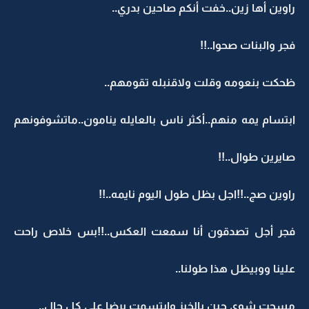
راوين أها زين..خفت أنكم صاحين بدري..
فجر والبنات صحوا..!!
ظحكت بنعومه وقلت ولاقنبله تقومهم..
ابتسام يمه منهم..أكثر ناس بالعايله ينامون..ماتشوفونهم
صايرين طوال..!!
راوين صج..!!اجل بظل طول اليوم نايمه..!!
فجر أجل تصدقون أنا سمعت العكس..!!بس خلاص راحت
علينا ووبيظل هذا طولنا..
مسحت شوي جبن بالخبز وابتسمت برضا على كل حال..