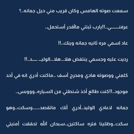
سمعت صوته الهامس وكان قريب مني حيل جمانه..؟
عرفنـــــــــي..!!يارب ثبتني ماأقدر أستحمل..
عاد اسمي مره ثانيه جمانه وينك..!!
رديت عليه وجسمي ينتفض هلا...هلا...الوليـــ ــــــد..!!
كلمني ووصوته هادي ومحرج آسف ..ماكنت أدري انه في أحد
موجود..!!كنت طالع أخذ شنطتي من السياره..وووبس..
جمانه لاعادي الوليد..أدري أنك ماتقصد......وسكت..وهو
سكت..وظلينا فتره ساكتين..سبحان الله تحققت أمنيتي