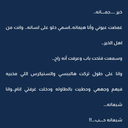
خير ....جمــــانه..
غمضت عيوني وأنا هيمانه..اسمي حلو على لسانه.. وانت من
اهل الخير..
وسمعت فتحت باب وعرفت أنه راح..
وانا على طول تركت هالببسي والسنيكرس اللي مخبيه
فيهم وجههي وحطيت بالطاوله ودخلت غرفتي انام..وانا
شبعانه...
شبعانه حــــب...!!