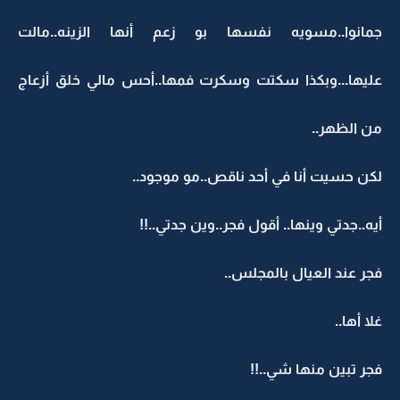
جمانوا..مسويه نفسها بو زعم أنها الزينه..مالت
عليها...وبكذا سكتت وسكرت فمها..أحس مالي خلق أزعاج
من الظهر..
لكن حسيت أنا في أحد ناقص..مو موجود..
أيه..جدتي وينها.. أقول فجر..وين جدتي..!!
فجر عند العيال بالمجلس..
غلا أها..
فجر تبين منها شي..!!