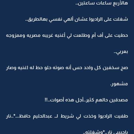
هالأربع ساعات ساعتين..
شغلت على الراديوا عشان ألهي نفسي بهالطريق..
حطيت على أف أم وطلعت لي أغنيه غريبه مصريه وممزوجه
بعربي..
صج سخفين كل واحد حس أنه صوته حلو حط له اغنيه وصار
مشهور.
مصدقين حالهم كثير..أجل هذه أصوات..!!
طفيت الراديوا وخذت لي شريط لــ عبدالحليم حافظ...*..نار
ياحبيبي نار..*وشغلته..