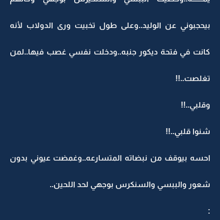
بيحجبوني عن الوليد..وعلى طول تخبيت ورى الدولاب لأنه
كانت في فتحة ديكور جنبه..ودخلت نفسي غصب فيها..لمن
تغلصت..!!
وقلبي..!!
شنوا قلبي..!!
احسه بيوقف من نبضاته المتسارعه..وغمضت عيوني بدون
شعور والببسي والسنكرس بوجهي لحد اللحين..
: