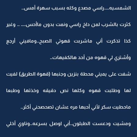
الشمسيه....راسي مصدع وكله بسبب سهرة أمس..
كثرت بالشرب لمن داخ راسي ونمت بدون ماأحس.... .. وغير
كذا تذكرت أني ماشربت قهوتي الصبح..ومافيني أرجع
وأشتري لي قهوه من أحد هالكفيهات..
شفت على يميني محطة بنزين وجنبها (قهوة الطريق) لفيت
لها وطلبت قهوه وكلها نص دقيقه وخذتها وطبعا
ماحطيت سكر لأني أحبها مره عشان تصحصحني أكثر..
ومشيت ودعست الطبلون..أبي اوصل بسرعه..وناوي أخلي