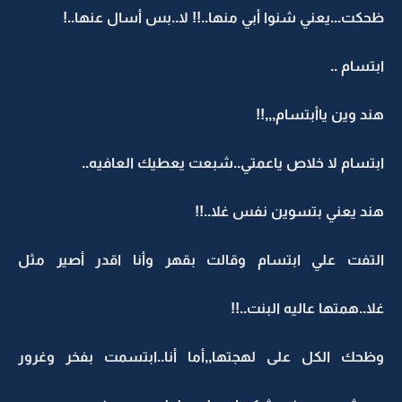
ظحكت...يعني شنوا أبي منها..!! لا..بس أسال عنها..!
ابتسام ..
هند وين ياأبتسام,,,!!
ابتسام لا خلاص ياعمتي..شبعت يعطيك العافيه..
هند يعني بتسوين نفس غلا..!!
التفت علي ابتسام وقالت بقهر وأنا اقدر أصير مثل
غلا..همتها عاليه البنت..!!
وظحك الكل على لهجتها,,أما أنا..ابتسمت بفخر وغرور