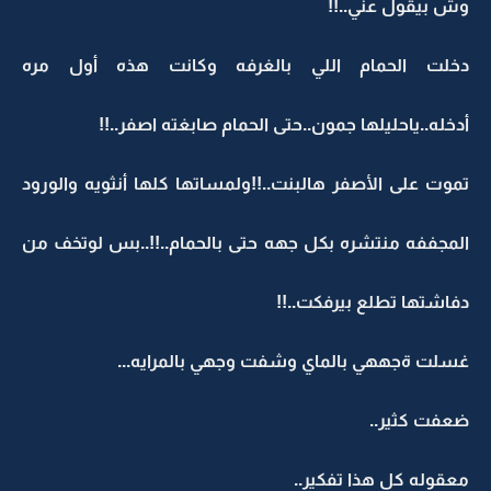
وش بيقول عني..!!
دخلت الحمام اللي بالغرفه وكانت هذه أول مره
أدخله..ياحليلها جمون..حتى الحمام صابغته اصفر..!!
تموت على الأصفر هالبنت..!!ولمساتها كلها أنثويه والورود
المجففه منتشره بكل جهه حتى بالحمام..!!..بس لوتخف من
دفاشتها تطلع بيرفكت..!!
غسلت ةجههي بالماي وشفت وجهي بالمرايه...
ضعفت كثير..
معقوله كل هذا تفكير..