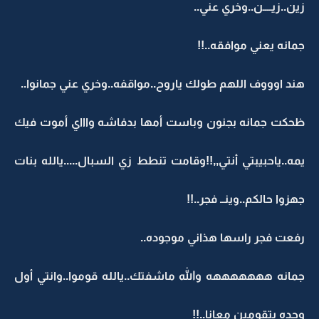
زين..زيــــن..وخري عني..
جمانه يعني موافقه..!!
هند اوووف اللهم طولك ياروح..مواقفه..وخري عني جمانوا..
ظحكت جمانه بجنون وباست أمها بدفاشه واااي أموت فيك
يمه..ياحبيبتي أنتي,,!!وقامت تنطط زي السبال.....يالله بنات
جهزوا حالكم..وينــ فجر..!!
رفعت فجر راسها هذاني موجوده..
جمانه هههههههه والله ماشفتك..يالله قوموا..وانتي أول
وحده بتقومين معانا..!!