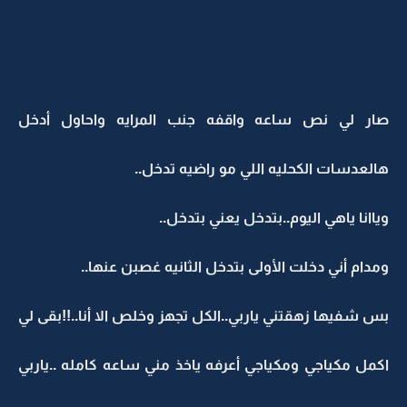
صار لي نص ساعه واقفه جنب المرايه واحاول أدخل
هالعدسات الكحليه اللي مو راضيه تدخل..
وياانا ياهي اليوم..بتدخل يعني بتدخل..
ومدام أني دخلت الأولى بتدخل الثانيه غصبن عنها..
بس شفيها زهقتني ياربي..الكل تجهز وخلص الا أنا..!!بقى لي
اكمل مكياجي ومكياجي أعرفه ياخذ مني ساعه كامله ..ياربي