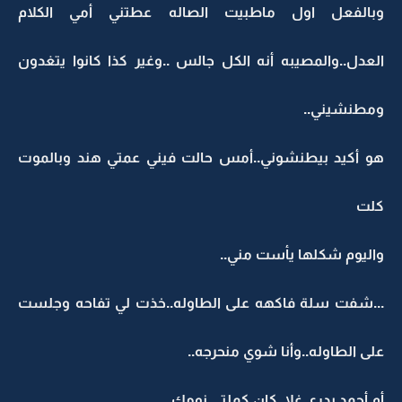
وبالفعل اول ماطبيت الصاله عطتني أمي الكلام
العدل..والمصيبه أنه الكل جالس ..وغير كذا كانوا يتغدون
ومطنشيني..
هو أكيد بيطنشوني..أمس حالت فيني عمتي هند وبالموت
كلت
واليوم شكلها يأست مني..
...شفت سلة فاكهه على الطاوله..خذت لي تفاحه وجلست
على الطاوله..وأنا شوي منحرجه..
أم أحمد بدري غلا..كان كملتي نومك..