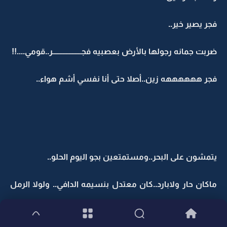
فجر يصير خير..
ضربت جمانه رجولها بالأرض بعصبيه فجـــــــــــــــــــر..قومي....!!
فجر ههههههه زين..أصلا حتى أنا نفسي أشم هواء..
يتمشون على البحر..ومستمتعين بجو اليوم الحلو..
ماكان حار ولابارد..كان معتدل بنسيمه الدافي.. ولولا الرمل
اللي عكر وذبح عيونهم..كان طلع ولا احلى..