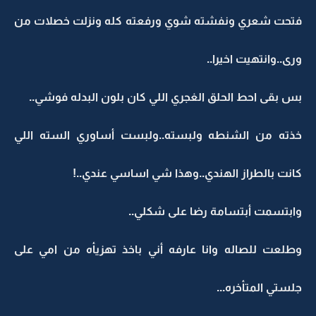
فتحت شعري ونفشته شوي ورفعته كله ونزلت خصلات من
ورى..وانتهيت اخيرا..
بس بقى احط الحلق الغجري اللي كان بلون البدله فوشي..
خذته من الشنطه ولبسته..ولبست أساوري السته اللي
كانت بالطراز الهندي..وهذا شي اساسي عندي..!
وابتسمت أبتسامة رضا على شكلي..
وطلعت للصاله وانا عارفه أني باخذ تهزيأه من امي على
جلستي المتأخره...