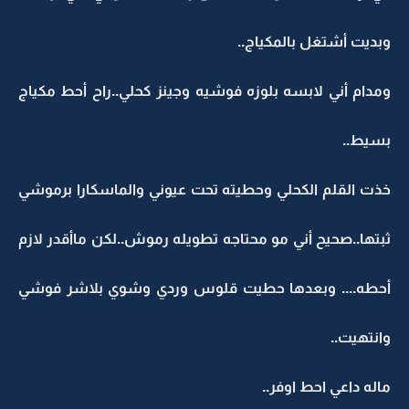
وبديت أشتغل بالمكياج..
ومدام أني لابسه بلوزه فوشيه وجينز كحلي..راح أحط مكياج
بسيط..
خذت القلم الكحلي وحطيته تحت عيوني والماسكارا برموشي
ثبتها..صحيح أني مو محتاجه تطويله رموش..لكن ماأقدر لازم
أحطه.... وبعدها حطيت قلوس وردي وشوي بلاشر فوشي
وانتهيت..
ماله داعي احط اوفر..