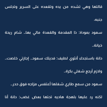
قالتها وهي تشده من يده وتقعده على السرير وتجلس
جنبه،
سعود بمودة: ذا المقدمة والقعدة مالي بها.. شام ريحة
خيانة..
دانة باستجداء أنثوي لطيف: فديتك سعود.. إجازتي خلصت..
ولازم أرجع شغلي بكرة..
سعود من سمع طاري شغلها أعتفس مزاجه فوق حدر..
لكنه رد عليها بلهجة هاديه تحتها بعض غضب: دانة أنا