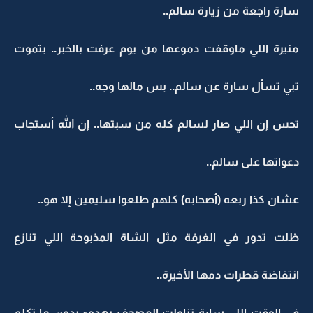
سارة راجعة من زيارة سالم..
منيرة اللي ماوقفت دموعها من يوم عرفت بالخبر.. بتموت
تبي تسأل سارة عن سالم.. بس مالها وجه..
تحس إن اللي صار لسالم كله من سبتها.. إن الله أستجاب
دعواتها على سالم..
عشان كذا ربعه (أصحابه) كلهم طلعوا سليمين إلا هو..
ظلت تدور في الغرفة مثل الشاة المذبوحة اللي تنازع
انتفاضة قطرات دمها الأخيرة..
في الوقت اللي سارة تناولت المصحف بهدوء بدون ما تكلم