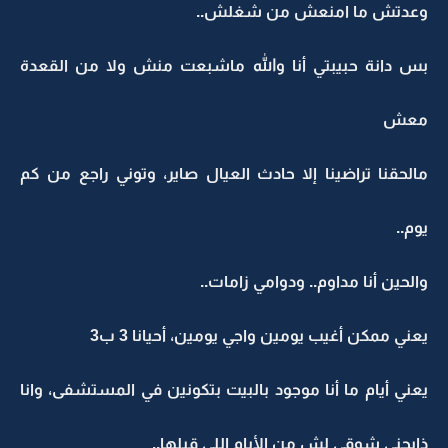
وعدتش ما امنعش من شغلش..
بس دانة حبيبتي أنا والله ماشبعت منش ولا من القعدة
معش
مالحقنا تراضينا إلا حادث العيال صاير، وتوني راجع من كم
يوم..
والحين أنا مداوم.. ودوامي زامات..
يعني ممكن أغيب يومين واجي يومين، أحيانا 3 ب3
يعني أيام ما أنا موجود بالبيت بتكونين في المستشفى، وانا
ذابحني شوقي لش من الأيام اللي قبلها..