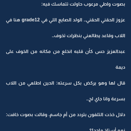
بصوت واطي مرعوب حاولت تتماسك فيه:
عزوز الحقني الحقني.. الولد الصايع اللي في grade12 هنا في
اللاب وقاعد يطالعني بنظرات تخوف..
عبدالعزيز حس كأن قلبه انخلع من مكانه من الخوف على
ديمة
قال لها وهو يركض بكل سرعته: الحين اطلعي من اللاب
بسرعة وانا جاي لج..
دلال خذت التلفون بتردد من أم جاسم، وقالت بصوت خافت:
نعم أستاذ ماجد؟؟