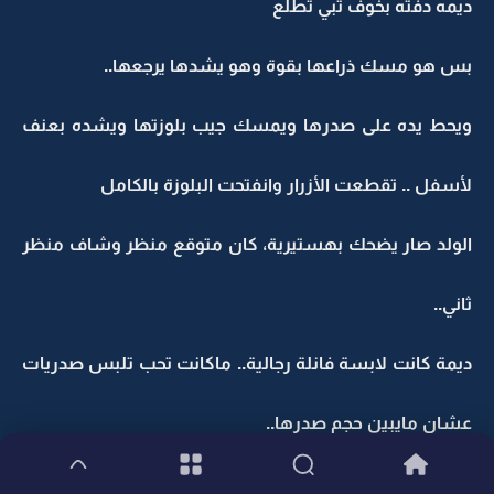
ديمه دفته بخوف تبي تطلع
بس هو مسك ذراعها بقوة وهو يشدها يرجعها..
ويحط يده على صدرها ويمسك جيب بلوزتها ويشده بعنف
لأسفل .. تقطعت الأزرار وانفتحت البلوزة بالكامل
الولد صار يضحك بهستيرية، كان متوقع منظر وشاف منظر
ثاني..
ديمة كانت لابسة فانلة رجالية.. ماكانت تحب تلبس صدريات
عشان مايبين حجم صدرها..
الولد بنفس الصوت اللي مثل فحيح الحية: أحسن بعد.. دليل