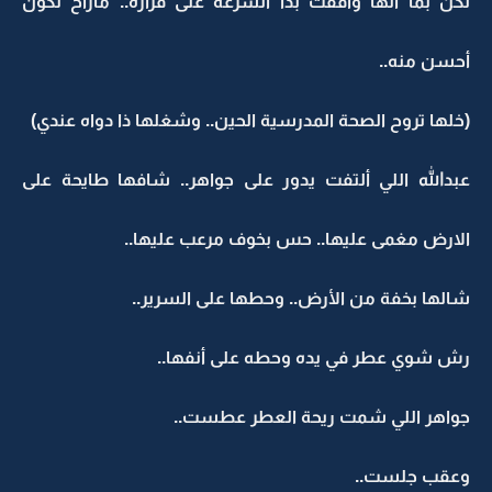
لكن بما أنها وافقت بذا السرعة على قراره.. ماراح تكون
أحسن منه..
(خلها تروح الصحة المدرسية الحين.. وشغلها ذا دواه عندي)
عبدالله اللي ألتفت يدور على جواهر.. شافها طايحة على
الارض مغمى عليها.. حس بخوف مرعب عليها..
شالها بخفة من الأرض.. وحطها على السرير..
رش شوي عطر في يده وحطه على أنفها..
جواهر اللي شمت ريحة العطر عطست..
وعقب جلست..