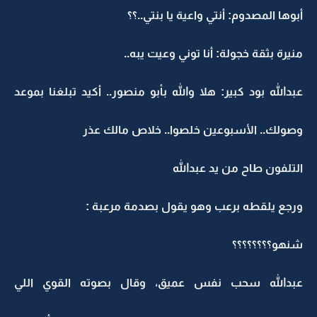
أبوها المصدوم: أنتي واعية يا بنتي..؟؟
منيرة بثقة خجولة: أنا توني وعيت يبه..
عبدالله بود كبير: هلا والله بأبو منصور.. أكيد تبلغنا بموعد
وصولك.. الأسبوعين خلصوا.. خلاص مالك عذر
التلفون طاح من يد عبدالله
ورجع يلقطه برعب وهو يقول بصدمة مرعبة :
شنهو؟؟؟؟؟؟؟؟
عبدالله سحب نفس عميق، وقال بصوته القوي اللي