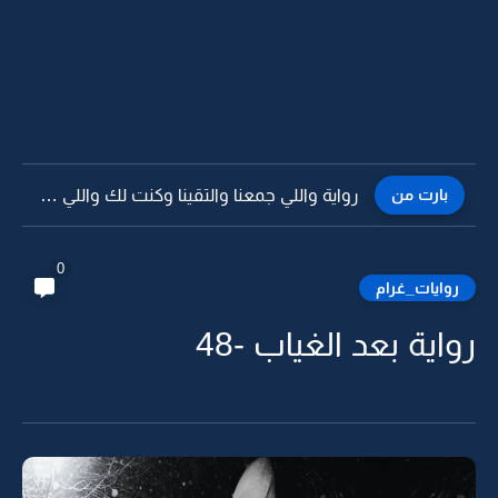
بارت من
رواية نكهات من علقم الدنيا -113 البارت الاخير
0
روايات_غرام
رواية بعد الغياب -48