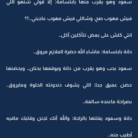
سعود وهو يقرب منها بابتسامة: إلا قولي شنهو اللي
فيش مهوب صح، وشاللي فيش مهوب عاجبني..؟؟
انتي كلش على بعض تتأكلين أكل..
دانة بابتسامة: ماشاء الله حضرة الملازم مروق..
سعود بحب وهو يقرب من دانة ويوقفها بحنان.. ويحضنها
حضن عميق جدا: اللي يشوف دندونته الحلوة ومايروق..
بصراحة ماعنده سالفة..
دانة وسعود يفلتها بالراحة: والله أنك تجنن وقلبك مافيه
أطيب منه..