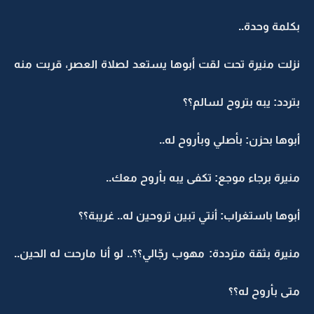
بكلمة وحدة..
نزلت منيرة تحت لقت أبوها يستعد لصلاة العصر، قربت منه
بتردد: يبه بتروح لسالم؟؟
أبوها بحزن: بأصلي وبأروح له..
منيرة برجاء موجع: تكفى يبه بأروح معك..
أبوها باستغراب: أنتي تبين تروحين له.. غريبة؟؟
منيرة بثقة مترددة: مهوب رجّالي؟؟.. لو أنا مارحت له الحين..
متى بأروح له؟؟