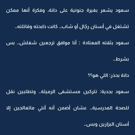
سعود يشعر بغيرة جنونية على دانة، وفكرة أنها ممكن
تشتغل في أسنان رجّال أو شاب.. كانت ذابحته وقاتلته..
سعود بثقته المعتادة : أنا موافق ترجعين شغلش.. بس
بشرط..
دانة بحذر: اللي هو؟؟
سعود بجدية: تتركين مستشفى الرميلة.. وتطلبين نقل
للصحة المدرسية.. عشان أضمن أنه أنتي ماتعالجين إلا
أسنان البزارين وبس..