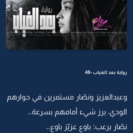
رواية بعد الغياب -48
وعبدالعزيز ونصّار مستمرين في حوارهم
الودي، برز شيء أمامهم بسرعة..
نصّار برعب: باوع عزيّز باوع..