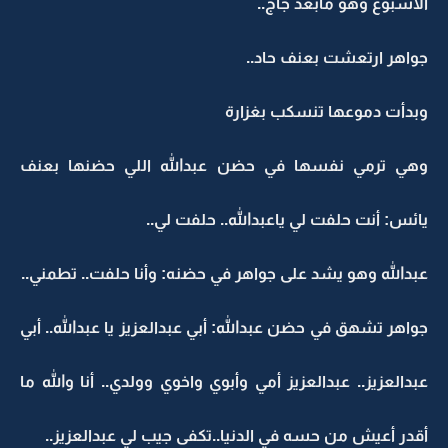
الأسبوع وهو مابعد جاج..
جواهر ارتعشت بعنف حاد..
وبدأت دموعها تنسكب بغزارة
وهي ترمي نفسها في حضن عبدالله اللي حضنها بعنف
يائس: أنت حلفت لي ياعبدالله.. حلفت لي..
عبدالله وهو يشد على جواهر في حضنه: وأنا حلفت.. تطمني..
جواهر تشهق في حضن عبدالله: أبي عبدالعزيز يا عبدالله.. أبي
عبدالعزيز.. عبدالعزيز أمي وأبوي واخوي وولدي.. أنا والله ما
أقدر أعيش من حسه في الدنيا..تكفى جيب لي عبدالعزيز..