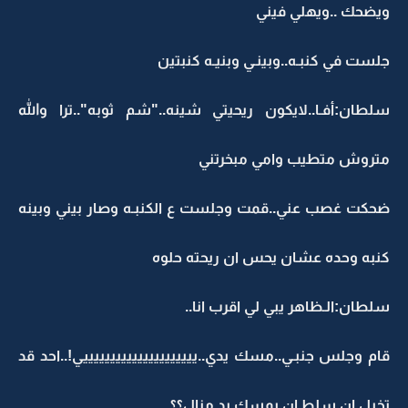
ويضحك ..ويهلي فيني
جلست في كنبـه..وبينـي وبنيـه كنبتين
سلطان:أفـا..لايكون ريحيتي شينه.."شم ثوبه"..ترا والله
متروش متطيب وامي مبخرتني
ضحكت غصب عني..قمت وجلست ع الكنبـه وصار بيني وبينه
كنبه وحده عشان يحس ان ريحته حلوه
سلطان:الـظاهر يبي لي اقرب انا..
قام وجلس جنبـي..مسك يدي..يييييييييييييييييييييي!..احد قد
تخيل ان سلطـان يمسك يد منال؟؟