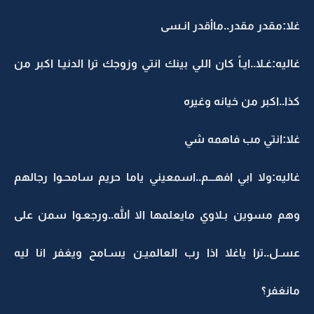
غلا:مقدر مقدر..ماأقدر انـسى
غاليه:غـلا..ايـاً كان اللي بينك انتي وزوجك ترا الدنيـا اكبر من
كذا..اكبر من خيانه وغيره
غلا:انتي مب فاهمه شي
غاليه:ولا ابي افهـــم..اسمعيني ياما حريم سامحـوا رجالهم
وهم مسوين بـلاوي مايعلمها الا الله..ورجعـوا سمن على
عسـل..ترا ياغلا اذا رب العالميـن يسـامح ويغفر انا ليه
مانغفر؟