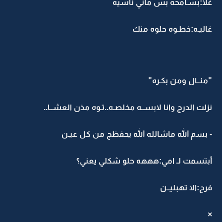
غلا:بسـامحه بس ماني ناسيه
غاليـه:خطـوه حلوه منك
"منــال ومن بكـره"
نزلت الدرج وانا لابســه مخلصـه..تـوه مذن العشــا..
- بسم الله ماشالله الله يحفظج من كل عيـن
أبتسمت لـ امي:هههه حلو شكلي يعني؟
فرح:الا تهبليــن
×