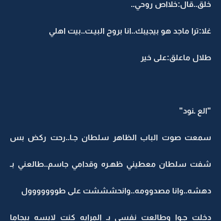
خلق..قال:خلااص روحي..
غلا:ترا ماجد هو بيجيبك..انا بروح البيـت..بيت اهلي
طلال ماعلق:على خير
"الع ـنود"
سمعت صوت الباب الظاهر سلطان جـا..رحت ركض بس
شفت سلطان معطيني ظهـره وقدامي جاسم..طالعني بـ
دهشه..وانا مصدوومه..وانحشششت على طووووووول
دخلت جـوا وطالعت نفسي بـ المرايه كنت لابسه بيجاما