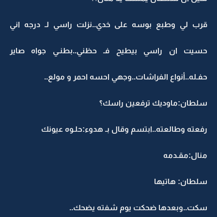
قرب لي وطبع بوسه على خدي..نزلت راسي لـ درجه اني
حسيت ان راسي بيطيح فـ حظني..بطنـي جواه صاير
حفـله..أنواع الفراشات..وجهي احسه احمر و مولع..
سلطان:ماوديك ترفعين راسك؟
رفعته وطالعته..ابتسم وقال بـ هدوء:حلـوه عيونك
منال:مقـدمه
سلطان: هاتيها
سكت..وبعدها ضحكت يوم شفته يضحك..