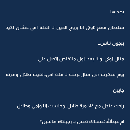
يهديها
سلطان فهم :اوكي انا بروح الحين لـ الفـلة امي عشان اكيد
بيجون نـاس..
منال:اوكي..وانا بعد..اول ماتخلص اتصل علي
يوم سكـرت من منال..رحت لـ فلـة امي..لقيت طلال ومـرته
جايين
راحت عندل مع غلا مرة طلال..وجلست انا وامي وطلال
ام عبدالله:عسـاك تحس بـ رجيلتك هالحين؟