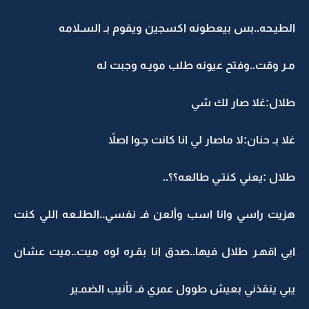
الطيـحه..بس بيعطونه اكسجين ويقوم بـ السـلامه
مـر وقت..وفتح عيونه طلب مويـه وجبت له
طلال:غلا صار لك شي
غلا بـ حنان:لا ماصار لي انا كانت جـوا اصلاً
طلال :يعني كنتـي طالعه؟؟..
هزيت راسي وانا اسب وألعن فـ نفسي..الطلـعه اللي كنت
ابي اقهـر طلال فيها..صدق انا بقـره لوه ميت..ميت عشان
يبي ينقذني بعيش طوول عمري فـ تأنيب الضمـير