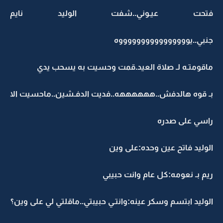
فتحت عيـوني..شفت الوليد نايم
جنبي..يووووووووووووووووه
ماقومتـه لـ صلاة العيد.قمت وحسيت به يسحب يدي
بـ قوه هالدفش..ههههههه..فديت الدفـشين..ماحسيت الا
راسي على صدره
الوليد فاتح عين وحده:على وين
ريم بـ نعومه:كل عام وانت حبيبي
الوليد ابتسم وسكر عينه:وانتـي حبيبتي..ماقلتي لي على وين؟