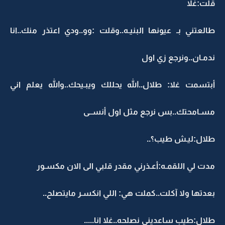
قلت:غلا
طالعتني بـ عيونها البنيـه..وقلت :وو..ودي اعتذر منك..انا
ندمـان..ونرجع زي اول
أبتسمت غلا: طلال..الله يحللك ويبـيحك..والله يعلم اني
مسـامحتك..بس نرجع مثل اول أنســى
طلال:ليـش طيب؟..
مدت لي اللقمـه:أعـذرني مقدر قلبي الى الان مكسـور
بعدتها ولا آكلت..كملت هي: اللي انكسـر مايتصلح..
طلال:طيب ساعديني نصلحه..غلا انا.....