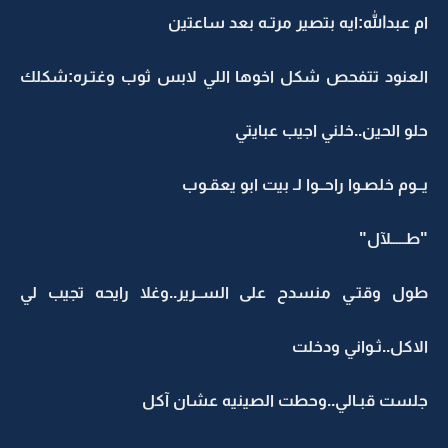
ام عبدالله:ايه بتصير مرتـه بعد ساعتين
العنود تتفحص شكل اخوها اللي لابس ثوب وغتـره:شكلك
حلو الحين..خلني اجيب عبايتي
يــوم خلصـوا راحــوا لـ بيت ابو يعقـوب
"طـــــلآل"
طول وقتـي منسدح على الســرير..وغلا رايحه تجيب لي
الاكل..ثـواني ودخلت
جلست قبـالي..وحطت الصينيه عشان آكل