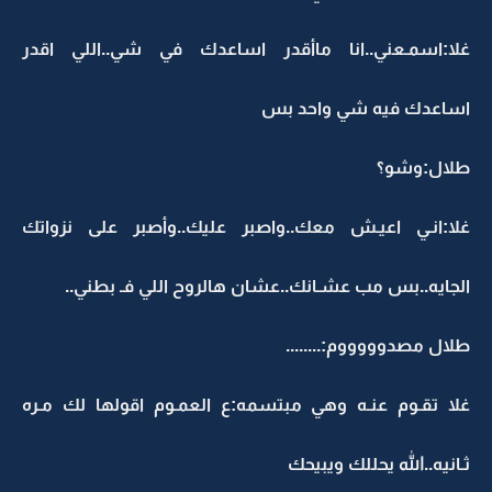
غلا:اسمـعني..انا ماأقدر اساعدك في شي..اللي اقدر
اساعدك فيه شي واحد بس
طلال:وشو؟
غلا:انـي اعيـش معك..واصبر عليك..وأصبر على نزواتك
الجايه..بس مب عشـانك..عشان هالروح اللي فـ بطني..
طلال مصدوووووم:........
غلا تقـوم عنـه وهي مبتسمه:ع العمـوم اقولها لك مـره
ثـانيه..الله يحللك ويبيحك