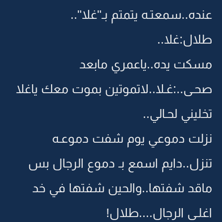
عنده..سمعتـه يتمتم بـ"غلا"..
طلال:غلا..
مسكت يده..ياعمري مابعد
صحـى..:غـلا..لاتموتين بموت معك ياغلا
تخليني لحـالي..
نزلت دموعي يوم شفت دموعـه
تنزل..دايم اسمع بـ دموع الرجال بس
ماقد شفتها..والحين شفتها في خد
اغلـى الرجال....طلال!