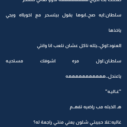
سلطان:ايه صح..ابوها يقول بيتسحر مع اخويااه ويجي
ياخذها
العنود:اوكي..يلله ناكل عشان نلعب انا وانتي
سلطـان:اول مره اشوفك مستحيـه
ياعندل..هههههههههههه
"غـاليـه"
هـ الخبله مب راضيه تفهــم
غاليه:غلا حبيبتـي شلون يعني منتـي راجعة له؟