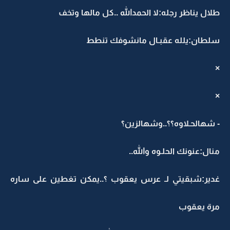
طلال يناظر رجله:لا الحمدالله ..كل مالها وتخف
سلطان:يلله عقبـال مانشوفك تنطط
×
×
- شهالحـلاوه؟؟..وشهالزين؟
منال:عنونك الحلـوه والله..
غدير:شبقيتي لـ عرس يعقوب ؟..يمكن تغطين على ساره
مرة يعقوب