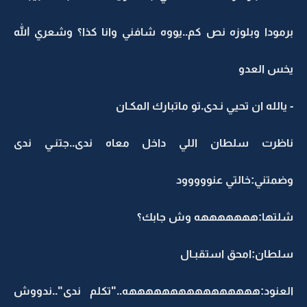
برمودا وبلوزه نص كم..يووه شافني وانا كذا؟ وشعري الله
يخس العدو
- يالله ان تحيي نـدى.تو ماتبارك المكـان
ناظرت سلطان اللي داخل معاه ندى..جتنـي ندى
وضمتني:خالتي عنووووود
شلتها:هههههههه وش جابك؟
سلطان:امحق استقبـال
العنود:ههههههههههههههههه.."تكلم ندى"..ندووش