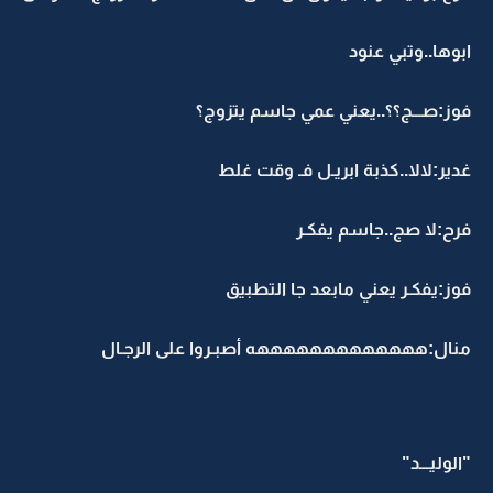
ابوها..وتبي عنود
فوز:صـــج؟؟..يعني عمي جاسم يتزوج؟
غدير:لالا..كذبة ابريـل فـ وقت غلط
فرح:لا صج..جاسم يفكـر
فوز:يفكـر يعني مابعد جا التطبيق
منال:هههههههههههههه أصبـروا على الرجـال
"الوليـــد"