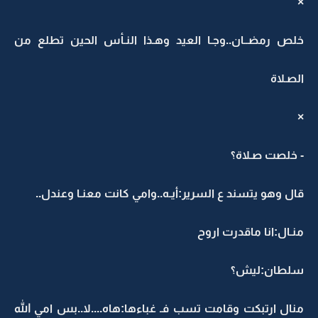
×
خلص رمضــان..وجـا العيد وهـذا النـأس الحين تطلع من
الصـلاة
×
- خلصت صـلاة؟
قال وهو يتسند ع السرير:أيـه..وامي كانت معنـا وعندل..
منـال:انا ماقدرت اروح
سلطان:ليش؟
منال ارتبكت وقامت تسب فـ غباءها:هاه....لا..بس امي الله