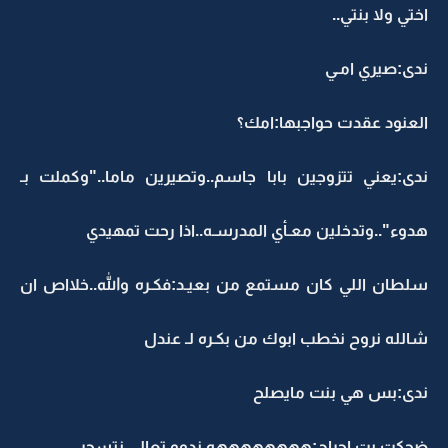
اختي ولا بنتي..
ندى:صيري امـي
العنود عقدت حواجبها:امك؟
ندى:يعني تتزوجين بابا جاسم..وتصيرين ماما.."وكملت بـ
هدوء"..وتدخلين معـأي المدرسـه..اذا رحت تمهيدي
سلطان اللي كان مستمع من بعيـد:فكـره والله..خلااص ان
شالله نروح نخطب ابوك من بكـره لـ عندل
ندى:بس هي بنت مايصلح
ضحكت بت احراج:ههههههههه ندوو تعالي نتسحر