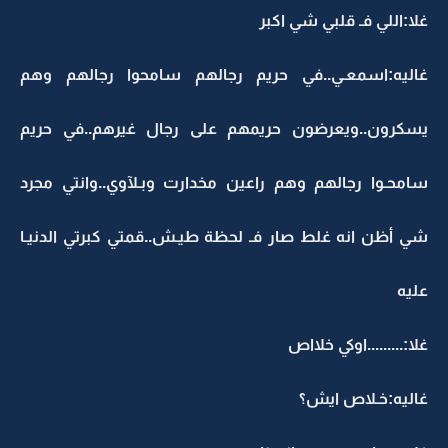
غلا:اللي فـ قلبي شي اكبر
غاليه:اسمعـي..في حريم رجالهم سامحوا رجالهم وهم
يسكرون..ويعرضون حريمهم على رجال غيرهم..في حريم
سامحـوا رجالهم وهم راعين مخدارت وبـلآوي..وانتي مجرد
شي أظن انه غلط صار فـ لحظة طيـش..قمتي كبرتي الدنيـا
عليه
غلا:.........اوكي خلااص
غاليه:خـلاص ايش؟