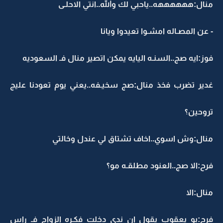
منال:ههههههه..ياحبي لك والله..انتي الاحلـى
- عن المصـاله امشـوا تعيدوا ويانا
فوز:ايه صج..السنـه اليايه يمكن اتصير منال فـ السعوديه
غدير تضرب فخذ منال:صج سخيـفه..يعني يوم تعودنا عليج
تروحين؟
منال:وش اسوي..اخاف تشتاق لي عندل وخالتي
فرح:الا صج..العنود مطلقـه مو؟
منال:الا
فرح:بو يعقوب يقول ان ندى دخلت فكـره الزواج فـ راس