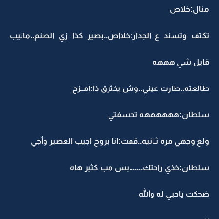
منال:خلاص
تكتف وتسند ع الجدار:خلااص..بصير كذا زي الصنم..مانيب
قايل شي هههه
طالعته..طارت عيني..وش يخثرق ذا:امــزح
سلطان:ههههههه تحسفتي
ولع وجهي مره ثـانيه..قمت:انا بروح اجيب العصير وأجي
سلطان:خذي راحتك.......بس مب كثير هاه
ضحكت ياحبي له والله