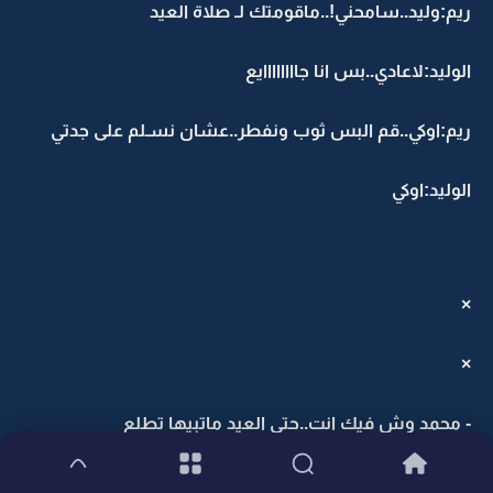
ريم:وليد..سامحني!..ماقومتك لـ صلاة العيد
الوليد:لاعادي..بس انا جاااااااايع
ريم:اوكي..قم البس ثوب ونفطر..عشان نسـلم على جدتي
الوليد:اوكي
×
×
- محمد وش فيك انت..حتى العيد ماتبيها تطلع
محمد:قلت لك..مهيب معتبـه هالباب الا لين جا رجل يضفها