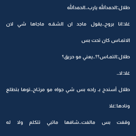
طلال:الحمدالله يارب..الحمدالله
غلا:انا بروح..يقول ماجد ان الشقـه ماجاها شي لان
الاتمـاس كان تحت بس
طلال:التمـاس؟؟..يعني مو حريق؟
غلا:لا..
طلال أسندح بـ راحه بس شي جواه مو مرتـاح..توها بتطلع
ونادها:غلا
وقفت بس مالفت..شافها ماتبي تتكلم ولا له