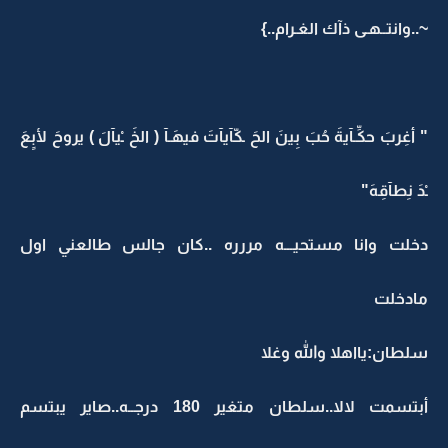
~..وانتــهـى ذآك الغـرام..}
" أغِربَ حکِّـآيةَ حُبَ بِينَ الحَ ـکّآيآتَ فيهَـآ ( الخَ ـْيآلَ ) يروحَ لأبٍعَ
ـْدَ نِطآقِهَ"
دخلت وانا مستحيـــه مررره ..كان جالس طالعني اول
مادخلت
سلطان:يااهلا والله وغلا
أبتسمت لالا..سلطان متغير 180 درجــه..صاير يبتسم