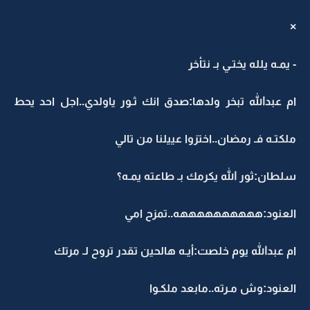
×
- يمـه يلله يختـي بـ نتأخر
ام عبدالله تبخر ولدها:صدق انك ثـور ياولدي..اجل احد يحط
ملكتـه فـ رمضان..اختزوا عييلنا من تالي
سلطان:ثور الله يكرمك بـ طاعته يمـه؟
العنود:ههههههههههه..تمزح امي
ام عبدالله يوم خلصت:أيـه هالحين تقدر تروح لـ مرتك
العنود:وش مـرته..مابعد ملكـوا