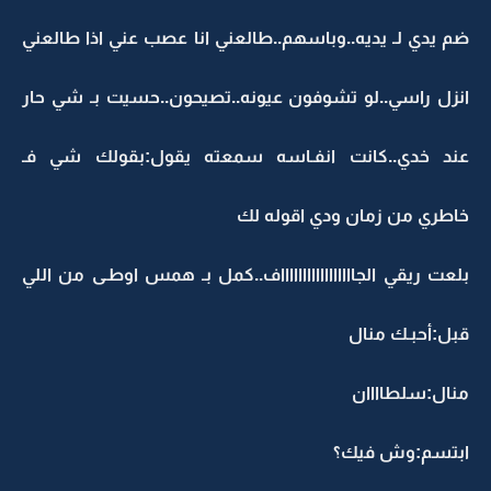
ضم يدي لـ يديه..وباسهم..طالعني انا عصب عني اذا طالعني
انزل راسي..لو تشوفون عيونه..تصيحون..حسيت بـ شي حار
عند خدي..كانت انفـاسه سمعته يقول:بقولك شي فـ
خاطري من زمان ودي اقوله لك
بلعت ريقي الجاااااااااااااااااف..كمل بـ همس اوطـى من اللي
قبل:أحبـك منال
منال:سلطاااان
ابتسم:وش فيك؟