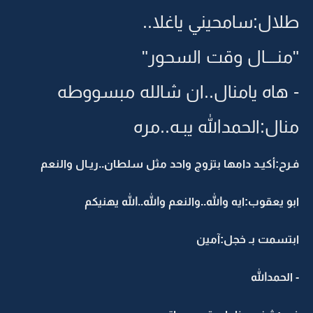
طلال:سامحيني ياغلا..
"منــــال وقت السحور"
- هاه يامنال..ان شالله مبسووطه
منال:الحمدالله يبـه..مره
فـرح:أكيـد دامها بتزوج واحد مثل سلطان..ريـال والنعم
ابو يعقوب:ايه والله..والنعم والله..الله يهنيكم
ابتسمت بـ خجل:آمين
- الحمدالله