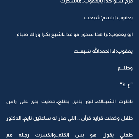
فرح:شنو هذا يايعقوب..ماتسحرت
يعقوب ابتسم:شبعـت
ابو يعقوب:ترا هذا سحور مو غدا..اشبع بكـرا وراك صيـام
يعقوب:لا الحمدالله شبعــت
وطلـــع
"غ ـلآ"
ناظرت الشبــاك..النور بـادي يطلع..حطيت يدي على راس
طلال وكملت قرايه قرآن .. اللي صار له ساعتين نايم..الدكتور
طمني يقول هو بس انكتم..وانكسرت رجـله مع