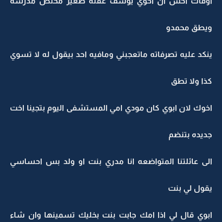
اوقات احس ان اخوي يوسف عقله صغير مخلص مدرسه
ويطق محمدو
ينكد عليه تصرفاته ماتعجبني ومافيه احد بيقول له لا تسوي
كذا ولا تطق
اخوك لان ابوي كان مودي امي المستشفى اليوم بتجينا اخت
جديده بتنضم
الى عائلتنا المتواضعه انا مدري بنت او ولد بس احساسي
يقول لي بنت
ابوي قال لي اذا امك جابت بنت بخليك تسمينها وان شاء