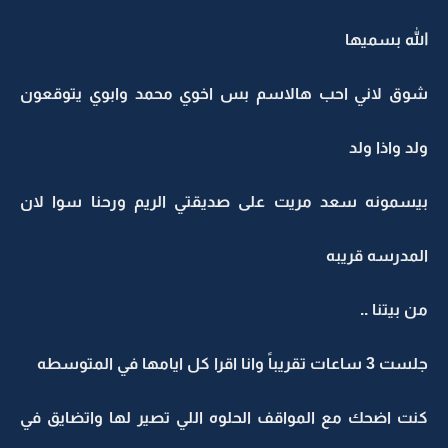
الله بسميها
شوق لاني احب هالاسم بس اخوي محمد وابوي يتوقعون
ولد واذا ولد
بيسمونه سعد مريت على صديقتي الريم ورحنا سوا لان
المدرسه قريبه
من بيتنا ..
جلست 3 ساعات تقريباً وانا اقرا كل ايامها في المتوسطه
كنت اضحك مع المواقف الحلوه اللي تصير لها واتضايق في