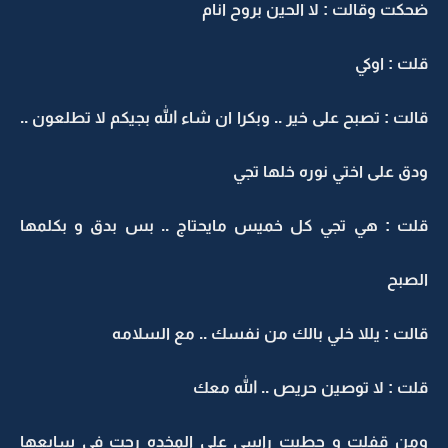
ضحكت وقالت : لا الحين بروح انام
قلت : اوكي
قالت : تصبح على خير .. وبكرا ان شاء الله بجيكم لا تطلعون ..
ودق على اختي نوره خلها تجي
قلت : هي تجي كل خميس مايحتاج .. بس بدق و بكلمها
الصبح
قالت : يللا خلي بالك من نفسك .. مع السلامه
قلت : لا توصين حريص .. الله معك
ومن قفلت و حطيت راسي على المخده رحت في سابعها