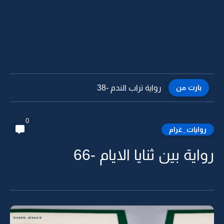
بارت من
رواية تراب الندم -38
0
روايات_غرام
رواية بين ثنايا الايام -66