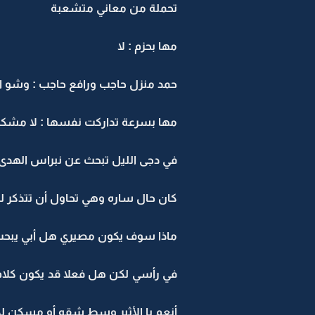
تحملة من معاني متشعبة
مها بحزم : لا
حمد منزل حاجب ورافع حاجب : وشو ال
مها بسرعة تداركت نفسها : لا مشك
في دجى الليل تبحث عن نبراس الهدى 
كان حال ساره وهي تحاول أن تتذكر ل
ماذا سوف يكون مصيري هل أبي يبحث ع
في رأسي لكن هل فعلا قد يكون كلام س
أنعم با الأثير وسط شقه أو مسكن لكن 