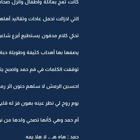
كانت تعج بعائلة وأطفال وأنزل صحاب
التي لازالت تحمل عادات وتقاليد أهله
تحكي كلام مدفون يستطيع أبرع شاعر
يصفها بها أهداب كثيفة وطويلة حبة
توقفت الكلمات في فم حمد واصبح يت
احسبن الرمش لا سلهم حنون اثر رمش
يوم روح لي نظر عينه بهون فز له قلب
أم حمد وهي كأنها تصحي ولدها من نو
حمد : هاه هـ .. لا هلا يمه