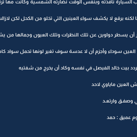
 السيارة نافذته وبنفس الوقت نضارته الشمسية وكانت مها ترتد
ا لكنه برقع لا يكشف سواء العينين التي تخلو من الكحل لكن لازالت 
 أن يسطر دواوين عن تلك النظرات وتلك العيون وجمالها من يش
 العين سوداء وأجزم أن لا عدسة سوف تغير لونها تحمل سواد كا
ردد بيت خالد الفيصل في نفسه وكاد أن يخرج من شفتيه
 العين ماياوي لاحد
ي وصفـق وارتعـد
م عميق : حمد