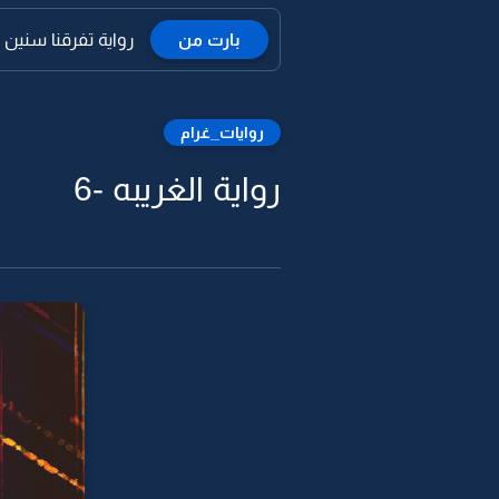
بارت من
رواية تفرقنا سنين و
روايات_غرام
رواية الغريبه -6