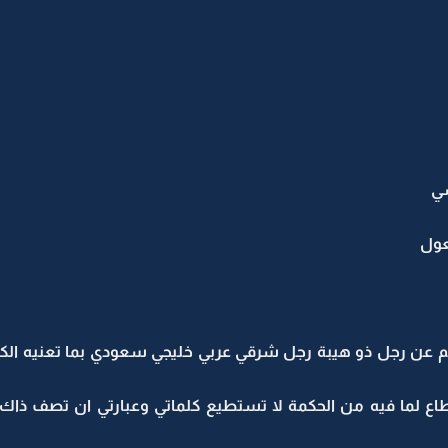
شي
عول
عن رجل ذو هيبة رجل شرقي عربي خليجي سعودي بما تعنيه الكلم
طاع لما فيه من الحكمة لا تستطيع كلماتي وعبارتي ان تصف ذاك