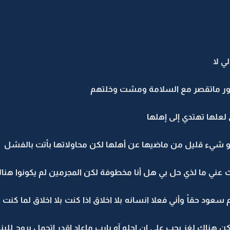
ي لا
ور ماتقصر مع السلامة ومشت وخلتهم
لعلها تهتدي إلى إهلها
و شيء قليل من ماضيها عن أهلها لكن محاولاتها بأتت بالفشل
ني ما لذي حل بي هل أنا مخطوفة لكن المجرمين لم يكونوا هناك
عود حقاً وأني فعلا انسانه بلا اخلاق اذا كنت بلا اخلاق لما كن
هناك لغز يجب علي ان احله آه يارب ماعاد اقدر اتحمل بروح للبنا