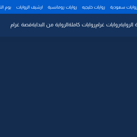
وايات سعودية
روايات خليجيه
روايات رومانسية
ارشيف الروايات
يوم ال
 الرواية
روايات غرام
روايات كاملة
الرواية من البداية
قصة غرام