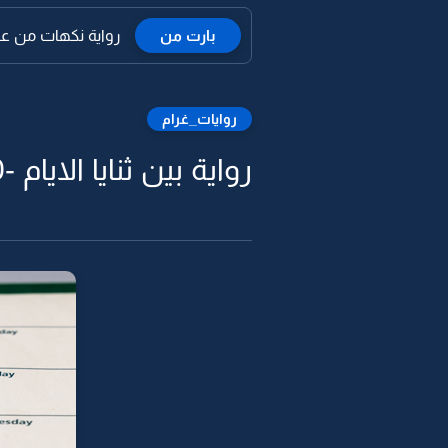
بارت من
رواية نكهات من علقم 
روايات_غرام
رواية بين ثنايا الايام -70