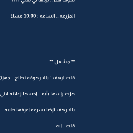
المزرعه .. الساعه : 10:00 مساءً
** مشعل **
قلت لرهف : يللا رهوفه نطلع .. جهز
هزت راسها بأيه .. احسها زعلانه لان
يللا رهف ترضا بسرعه اعرفها طيبه .
قلت : ايه