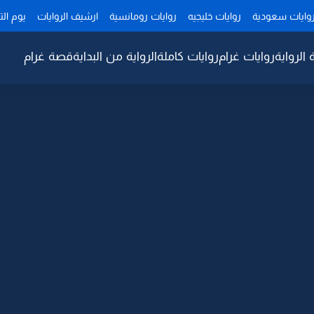
وايات سعودية
روايات خليجيه
روايات رومانسية
ارشيف الروايات
يوم ال
 الرواية
روايات غرام
روايات كاملة
الرواية من البداية
قصة غرام