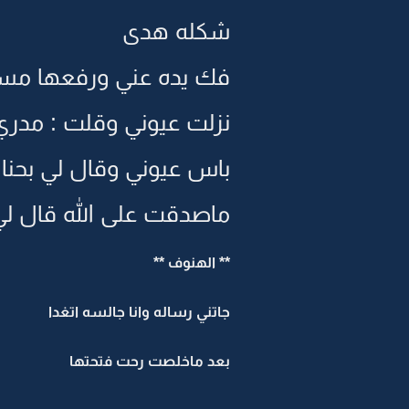
شكله هدى
فك يده عني ورفعها مسح 
نزلت عيوني وقلت : مدري
باس عيوني وقال لي بحنا
ماصدقت على الله قال لي
** الهنوف **
جاتني رساله وانا جالسه اتغدا
بعد ماخلصت رحت فتحتها