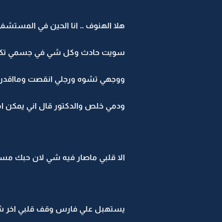
هلا الهنوف .. انا الحين في المستشف
سويت حادث وكل شي في جسمي تك
ووجهي تشوه ورجلي انقصت ومااقدر
ودمي خلص والدكتور قال اني يمكن ا
الا قلبي ماصار فيه شي لان حبك مسو
يستهبل علي فارس وقف قلبي اخر ش