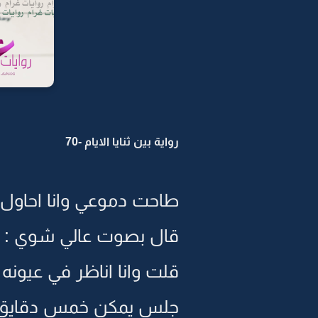
رواية بين ثنايا الايام -70
طاحت دموعي وانا احاول ا
قال بصوت عالي شوي : تتوبــ
قلت وانا اناظر في عيونه 
جلس يمكن خمس دقايق 