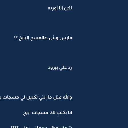
لكن انا اوريه
فارس وش هالمسج البايخ ؟؟
رد علي ببرود
والله مثل ما انتي تكبين لي مسجات با
انا بكتب لك مسجات ابيخ
شوف هذا .. يردها لي يعني ؟؟؟؟