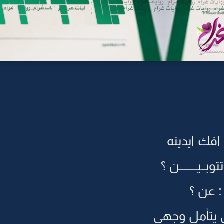
فك ايدينه
يـــــــــن ؟
: عن ؟
يتأمل وجهي