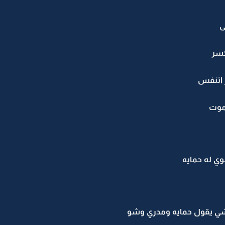
ى
سر
 اتنفس
موت
ي له حمايه
ي يقول حمايه ومدري وشو