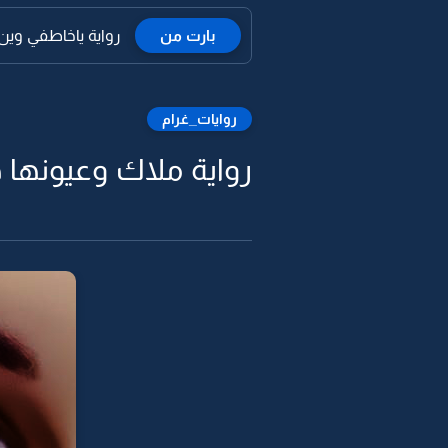
بارت من
رواية ياخاطفي وين ا
روايات_غرام
رواية ملاك وعيونها ه