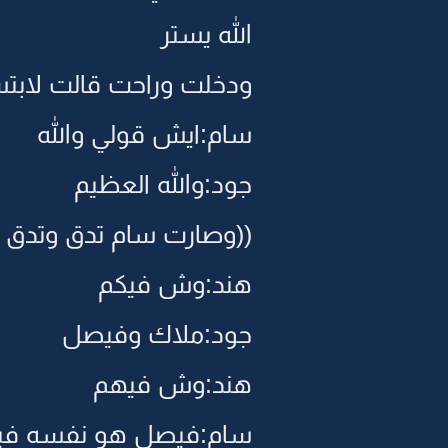
الله يستر
ودخلت وراحت قالت لابت
سام:ايش قولي والله
جود:والله العظيم
((وصارت سام تدق وتدق ع
هند:وش فيكم
جود:ملاك وفيصل
هند:وش فيهم
سام:فيصل هو نفسه فيص