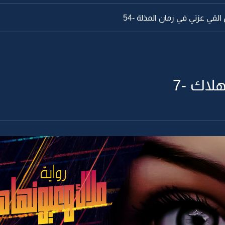
لقي عزتي في زمان المذلة -54
لاك -7