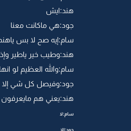
هند:ايش
جود:هي ماكانت معنا
سام:إيه صح لا بس ياهند
هند:وطيب خير ياطير وإ
سام:والله العظيم لو انها
جود:وفيصل كل شي إلا و
هند:يعني هم مايعرفون
سام:لا
جود:إلا