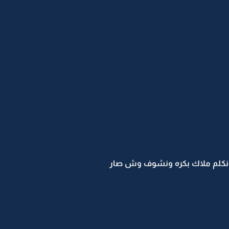
نكلم ملاك بكره ونشوف وش صار