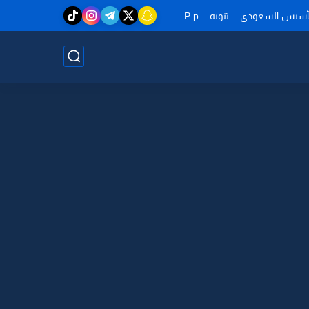
تأسيس السعودي
تنويه
P p