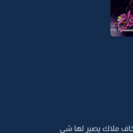
خاف ملاك يصير لها شي