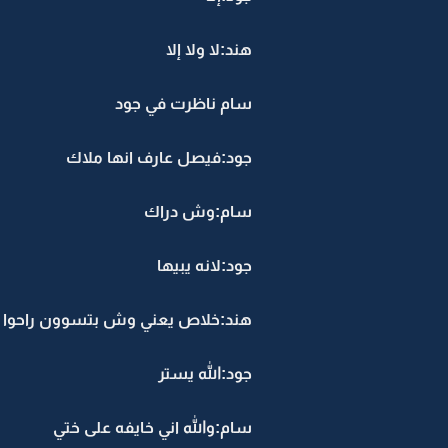
هند:لا ولا إلا
سام ناظرت في جود
جود:فيصل عارف انها ملاك
سام:وش دراك
جود:لانه يبيها
هند:خلاص يعني وش بتسوون راحوا 
جود:الله يستر
سام:والله اني خايفه على ختي