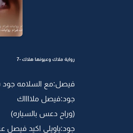
رواية ملاك وعيونها هلاك -7
فيصل:مع السلامه جود س
جود:فيصل ملااااك
(وراح دعس بالسياره)
جود:ياويلي اكيد فيصل ع