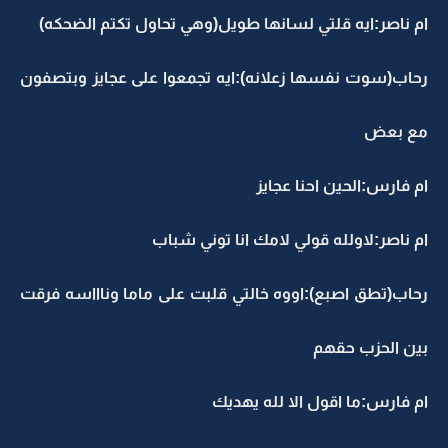
ام ناصر:ايه قلتي لسانها طويل(وهي تحاول تكتم الضحكه)
رحاب(سوت نفسها زعلانه):ايه تجمعوا على عجايز وبتصفون
مع بعض
ام فارس:الحين احنا عجايز
ام ناصر:لاولله قولي لامك انا توني شباب
رحاب(تطق اصبع):اووه خالتي قلبت على ماما وناااسه فرقت
بين الحزب حقهم
ام فارس:ما اقول الا لله يهديك