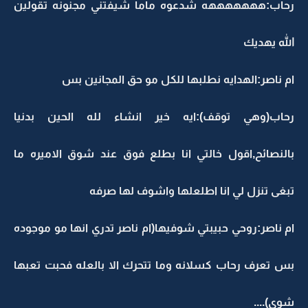
رحاب:هههههههه شدعوه ماما شيفتني مجنونه تقولين
الله يهديك
ام ناصر:الهدايه نطلبها للكل مو حق المجانين بس
رحاب(وهي توقف):ايه خير انشاء لله الحين بدنيا
بالنصائح,اقول خالتي انا بطلع فوق عند شوق الاميره ما
تبغى تنزل لي انا اطلعلها واشوف لها صرفه
ام ناصر:روحي حبيبتي شوفيها(ام ناصر تدري انها مو موجوده
بس تعرف رحاب كسلانه وما تتحرك الا بالعله فحبت تعبها
شوي)....