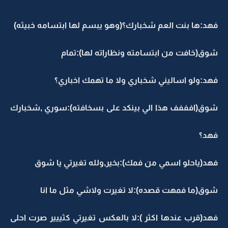
فهد:ها بنت العم شخبارك؟(وهو يبسم لها ابتسامه خبيثه)
شوق(خافت من ابتسامته ونظاراته لها):تمام
فهد:ولو اساليني شخباري ولا ما تهمك اخباري؟
شوق(افففف هذا الي بينكد على بسخافته):سوري ,شخبارك
فهد؟
فهد(ياحلو اسمي من فمك):بخير,ولله تغيرتي يا شوق
شوق(ما فمهت قصده):لا تغيرت ولاشي مثل ما انا
فهد(قرب عندها اكثر ):لا بالعكس تغيرتي كثييير صرت احلى