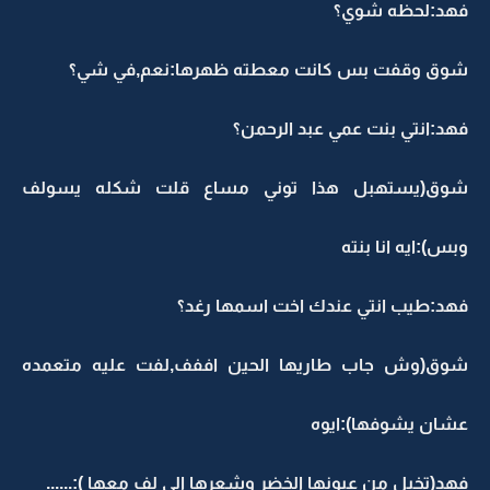
فهد:لحظه شوي؟
شوق وقفت بس كانت معطته ظهرها:نعم,في شي؟
فهد:انتي بنت عمي عبد الرحمن؟
شوق(يستهبل هذا توني مساع قلت شكله يسولف
وبس):ايه انا بنته
فهد:طيب انتي عندك اخت اسمها رغد؟
شوق(وش جاب طاريها الحين اففف,لفت عليه متعمده
عشان يشوفها):ايوه
فهد(تخبل من عيونها الخضر وشعرها الي لف معها ):......