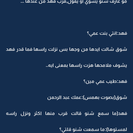
مو عارف شنو يسوي او يقول,قرب فهد من عندها ...
فهد:انتي بنت عمي؟
شوق شالت ايدها من وجها بس نزلت راسها فما قدر فهد
يشوف ملامحها هزت راسها بمعنى ايه..
فهد:طيب عمي مين؟
شوق(بصوت بهمس):عمك عبد الرحمن
فهد(ما سمع شنو قالت قرب منها اكثر ونزل راسه
لمستوها):ما سمعت شنو قلتي؟