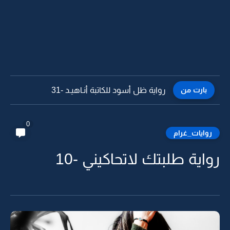
بارت من
رواية ظل أسود للكاتبة أنـاهيـد -30
0
روايات_غرام
رواية طلبتك لاتحاكيني -10