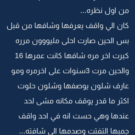
من اول نظره...
كان الي واقف يعرفها وشافها من قبل
بس الحين صارت احلى مليووون مرره
كبرت اخر مره شافها كانت عمرها 16
والحين مرت 3سنوات على اخرمره ومو
عارف شلون يوصفها وشلون حلوت
اكثر ما قدر يوقف مكانه مشى لحد
عندها وهي حست انه في احد واقف
جمبها التفتت وصدمها الي شافته...