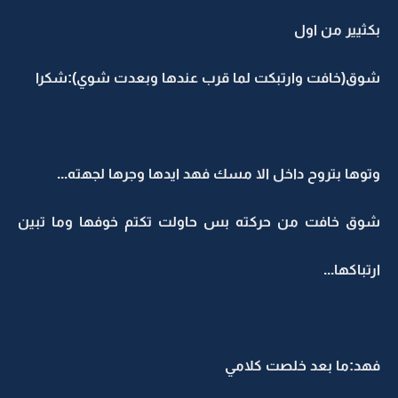
بكثيير من اول
شوق(خافت وارتبكت لما قرب عندها وبعدت شوي):شكرا
وتوها بتروح داخل الا مسك فهد ايدها وجرها لجهته...
شوق خافت من حركته بس حاولت تكتم خوفها وما تبين
ارتباكها...
فهد:ما بعد خلصت كلامي