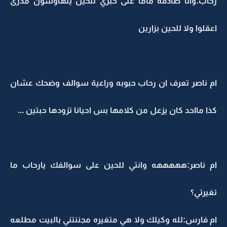
رحاب:وانا صادقه ماما على خبري للحين يتهاوشون مدرى
اعقلوا ولا للحين بزارين
ام ناصر تعرف ان رحاب حبوبه وراعية سوالف وضحك عشان
كذا مااحد كان يزعل من كلامها بس احيانا تزودها حبتين ...
ام ناصر:هههههه وانتي للحين على سوالفك يارحاب ما
تغيرتي؟
ام فارس:لله وكيلك ولا هي متغيره مجننتني بالبيت مطلعه