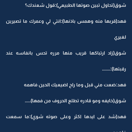
شوق(تحاول تبين صوتها الطبيعي):قول شعندك؟
فهد(قربها منه وهمس باذنها):انتي لي وعمرك ما تصيرين
لغيري
شوق(زاد ارتباكها قريب منها مرره تحس بانفاسه عند
رقبتها):.......
فهد:ضعت مني قبل وما راح اضيعيك الحين فاهمه
شوق(خايفه ومو قادره تطلع الحروف من فمها).....
فهد(شد على ايدها اكثر وعلى صوته شوي):ما سمعت