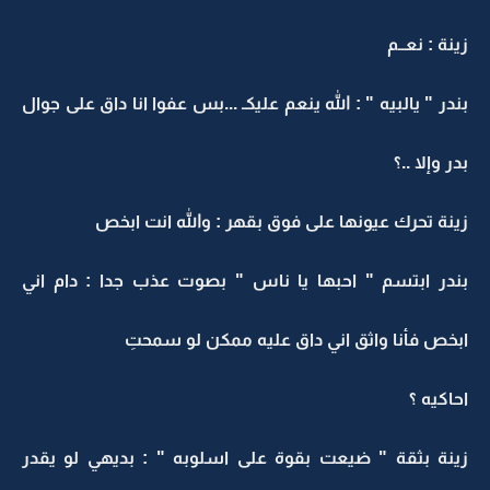
زينة : نعــم
بندر " يالبيه " : الله ينعم عليكـ ...بس عفوا انا داق على جوال
بدر وإلا ..؟
زينة تحرك عيونها على فوق بقهر : والله انت ابخص
بندر ابتسم " احبها يا ناس " بصوت عذب جدا : دام اني
ابخص فأنا واثق اني داق عليه ممكن لو سمحتِ
احاكيه ؟
زينة بثقة " ضيعت بقوة على اسلوبه " : بديهي لو يقدر