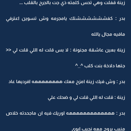
زينة قفلت وهي تحس كلمته ذي جت بالجرح بالقلب ...
بدر : كفششششششتك يامجرمه وش تسوين اعترفي
مافيه مجال يالله
زينة بعين عاشقة مجنونة : لا بس قلت له اللي قلت لي <<
جتها دلاخة بنت كلب ^_^
بدر : وش فيك زينة امزح معك ههههههههه افرديها عاد
زينة : قلت له اللي قلت لي و ضحك علي
بدر : هههههههههههههه اوريك فيه ان ماجحدته خلاص
منيب بروح معه نجيب ابوي