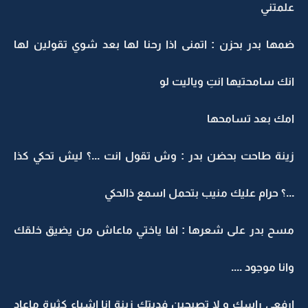
علمتني
ضمها بدر بحزن : اتمنى اذا رحنا لها بعد شوي تقولين لها
انك سامحتيها انتِ وياليت لو
امك بعد تسامحها
زينة طاحت بحضن بدر : وش تقول انت ...؟ ليش تحكي كذا
...؟ حرام عليك منيب بتحمل اسمع ذالحكي
مسح بدر على شعرها : افا ياختي ماعاش من يضيق خلقك
وانا موجود ....
ارفعي راسك و لا تصيحين فديتك زينة انا اشياء كثيرة ماعاد