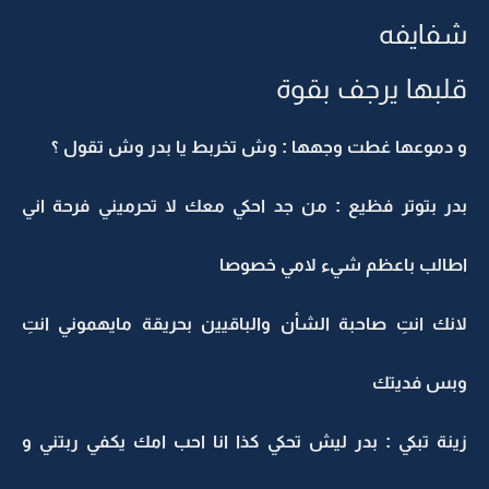
شفايفه
قلبها يرجف بقوة
و دموعها غطت وجهها : وش تخربط يا بدر وش تقول ؟
بدر بتوتر فظيع : من جد احكي معك لا تحرميني فرحة اني
اطالب باعظم شيء لامي خصوصا
لانك انتِ صاحبة الشأن والباقيين بحريقة مايهموني انتِ
وبس فديتك
زينة تبكي : بدر ليش تحكي كذا انا احب امك يكفي ربتني و