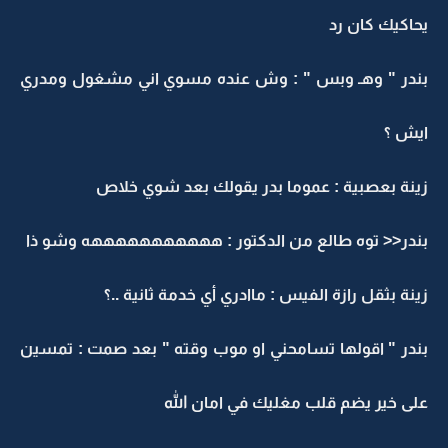
يحاكيك كان رد
بندر " وهـ وبس " : وش عنده مسوي اني مشغول ومدري
ايش ؟
زينة بعصبية : عموما بدر يقولك بعد شوي خلاص
بندر<< توه طالع من الدكتور : هههههههههههه وشو ذا
زينة بثقل رازة الفيس : ماادري أي خدمة ثانية ..؟
بندر " اقولها تسامحني او موب وقته " بعد صمت : تمسين
على خير يضم قلب مغليك في امان الله