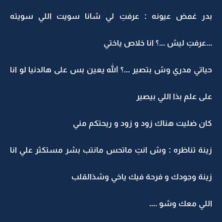
بدر غمض عيونه : عرفتِ لي شانا سويت اللي سويته
...عرفتِ ليش ...؟ انا خلاص ياختي
حياتي مدري وش بتصير ...؟ الله يعين بس على هالدنيا لو انا
على علم بذا اللي بيصير
كان ضليت هناك زود و زود و ريحتكم مني
زينة تناظره : وش انتِ ماتحس مانتب بشر مستكثر علي انا
زينة وجودك و فرحة فيك ياخي وشذالقلب
اللي معك وشو ....