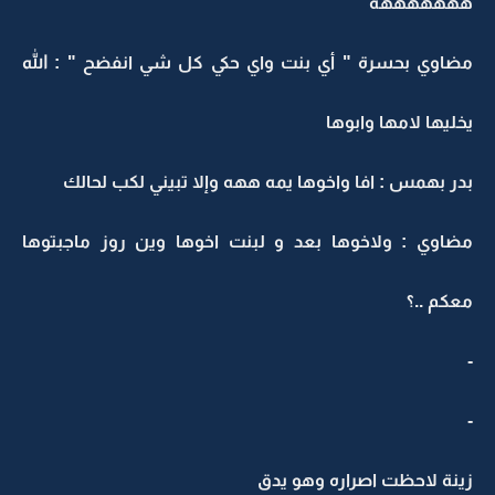
هههههههه
مضاوي بحسرة " أي بنت واي حكي كل شي انفضح " : الله
يخليها لامها وابوها
بدر بهمس : افا واخوها يمه ههه وإلا تبيني لكب لحالك
مضاوي : ولاخوها بعد و لبنت اخوها وين روز ماجبتوها
معكم ..؟
-
-
زينة لاحظت اصراره وهو يدق