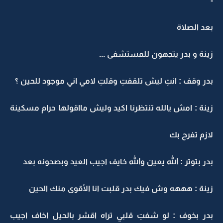
-
بعد الصلاة
زينة و بدر يتجهون للمستشفى ...
بدر وقف : انتِ ليش تلقفتِ وقلتِ لامي اني موجود للحين ؟
زينة : امش يالله تنتظرنا اكيد وليش مااقولها حرام مسكينة
لازم تفرح بك
بدر بتوتر : الله يعين والله خايف اجيب العيد وبصحونه بعد
زينة : هههه وش فيك بدر قلبت انا الأقوى منك الحين
بدر بخوف : لو شفتِ قلبي تراه اقشر بالحيل اخاف اجيب