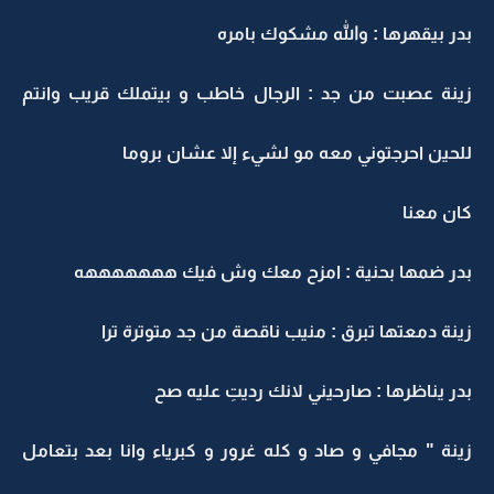
بدر بيقهرها : والله مشكوك بامره
زينة عصبت من جد : الرجال خاطب و بيتملك قريب وانتم
للحين احرجتوني معه مو لشيء إلا عشان بروما
كان معنا
بدر ضمها بحنية : امزح معك وش فيك هههههههه
زينة دمعتها تبرق : منيب ناقصة من جد متوترة ترا
بدر يناظرها : صارحيني لانك رديتِ عليه صح
زينة " مجافي و صاد و كله غرور و كبرياء وانا بعد بتعامل