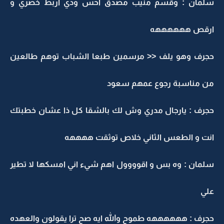
سلمان : وقسم منيب مصدق احس ودي اربط خصري و
ارقص ههههههه
حجرف وهو يلف << مرسمين طبعا الشباب توهم طالعين
من مناسبة رجوع عمهم سعود
حجرف : يارجال مدري وش لك بالشقا كل ذا عشان خطبتك
انت و الطعس الثاني خلاص توثقت ههههه
سلمان : وه بس و اقوووول اهم شيء اني امسكها لا تطير
علي
حجرف : ههههههه طموح والله ايه صح ترا يقولون والعهده