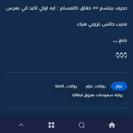
حجرف يبتسم << خقاق ذالمسلم : ايه اوكي اكيد اني بعرس
منيب جالس عزوبي هيك
يتبع ,,,,
👇👇👇
روايات_غرام
روايات_كاملة
رواية سعوديات بعروق ايطاليا
البارت التالي