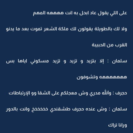
على اللي يقول عاد ابحل به انت ههههه المهم
ولا لك بالطويلة يقولون لك ملكة الشعر تموت بعد ما يدنو
القرب من الحبيبة
سلمان : إلا بتزيد و تزيد و تزيد مسكوني اياها بس
هههههههه وتشوفون
حجرف : والله مدري وش معجلكم على الشقا وو الإرتباطات
سلمان : وش عنده حجرف طشقندي خخخخخخ وانت بالدور
ورانا تراك