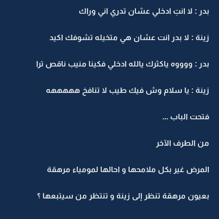
بدر : لا انتِ ادخلي عشان تدري اني وراك
زينة : لا بدر انت عشان هي متخيله تشوفك اكيد
بدر : ووووه ياكثرك يالله ادخلي فكينا منيب ناقص ترا
زينة : يا سلام وش فيك طيب لا تنافخ هههههه
فتحت الباب ...
من الطرف الآخر
المرض غير بكل ملامحها و احالها لمومياء مرهقة
بعيون مرهقة تنظر إلى زينة و تنتظر من سيتبعها ؟