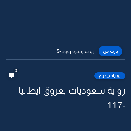
بارت من
رواية زمجرة رعود -4
0
روايات_غرام
رواية سعوديات بعروق ايطاليا
-117