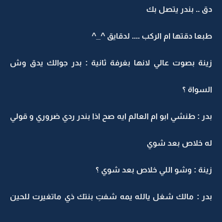
دق .. بندر يتصل بك
طبعا دقتها ام الركب .... لدقايق ^_^
زينة بصوت عالي لانها بغرفة ثانية : بدر جوالك يدق وش
السواة ؟
بدر : طنشي ابو ام العالم ايه صح اذا بندر ردي ضروري و قولي
له خلاص بعد شوي
زينة : وشو اللي خلاص بعد شوي ؟
بدر : مالك شغل يالله يمه شفتِ بنتك ذي ماتغيرت للحين