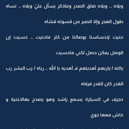
ويلاه .. ويلاه ضاق الصدر وماذكر يسأل عليّ ويلاه .. نساه
طول الهجر وإلا الصبر من قسوته قسّاه
حنيت لإحساسنا بوصالنا من كثر ماحنيت .. حسيت إن
الوصل يمكن حصل لكني ماحسيت
يالله / ياربهم أهديتهم فـ أهديه يا الله .. رباه / رب البشر رب
القدر كان القدر فرقاه
حجرف في السيارة يسمع راشد وهو يصدح بهالاغنية و
خاش معها جوي