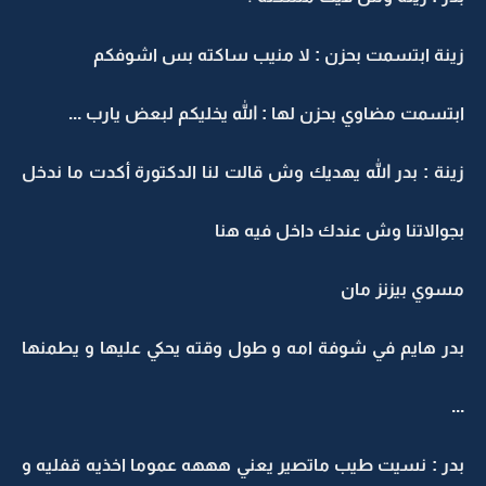
زينة ابتسمت بحزن : لا منيب ساكته بس اشوفكم
ابتسمت مضاوي بحزن لها : الله يخليكم لبعض يارب ...
زينة : بدر الله يهديك وش قالت لنا الدكتورة أكدت ما ندخل
بجوالاتنا وش عندك داخل فيه هنا
مسوي بيزنز مان
بدر هايم في شوفة امه و طول وقته يحكي عليها و يطمنها
...
بدر : نسيت طيب ماتصير يعني هههه عموما اخذيه قفليه و