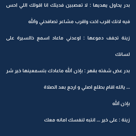
بدر يحاول يهديها : لا تعصبين فديتك انا اقولك اللي احس
فيه لانك اقرب اخت واقرب مشاعر تصافحني والله
زينة تجفف دموعها : اوعدني ماعاد اسمع ذالسيرة على
لسانك
بدر عض شفته بقهر : بإذن الله ماعادك بتسمعينها خير شر
... يالله اقام بطلع اصلي و ارجع بعد الصلاة
بإذن الله
زينة : على خير ... انتبه لنفسك امانه معك