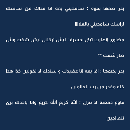
بدر ضمها بقوة : سامحيني يمه انا فداك من ساسك
لراسك سامحيني يالغلاااا
مضاوي انهارت تبكي بحسرة : ليش تركتني ليش شفت وش
صار شفت ؟؟
بدر يضمها : افا يمه انا عضيدك و سندك لا تقولين كذا هذا
كله مقدر من رب العالمين
قاوم دمعته لا تنزل : الله كريم الله كريم وانا باخذك برى
تتعالجين