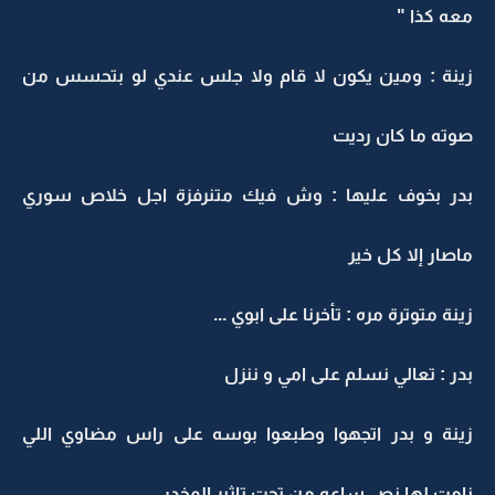
معه كذا "
زينة : ومين يكون لا قام ولا جلس عندي لو بتحسس من
صوته ما كان رديت
بدر بخوف عليها : وش فيك متنرفزة اجل خلاص سوري
ماصار إلا كل خير
زينة متوترة مره : تأخرنا على ابوي ...
بدر : تعالي نسلم على امي و ننزل
زينة و بدر اتجهوا وطبعوا بوسه على راس مضاوي اللي
نامت لها نص ساعه من تحت تاثير المخدر ...