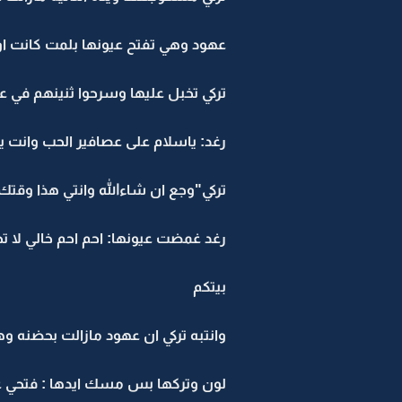
عهود وهي تفتح عيونها بلمت كانت ا
تركي تخبل عليها وسرحوا ثنينهم في
رغد: ياسلام على عصافير الحب وانت 
تركي"وجع ان شاءالله وانتي هذا وق
رغد غمضت عيونها: احم احم خالي لا 
بيتكم
وانتبه تركي ان عهود مازالت بحضنه 
لون وتركها بس مسك ايدها : فتحي ع