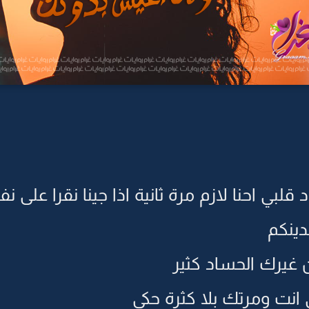
بي احنا لازم مرة ثانية اذا جينا نقرا على نف
دينكم
 غيرك الحساد كثير
ي انت ومرتك بلا كثرة حكى