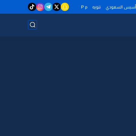
تأسيس السعودي
تنويه
P p