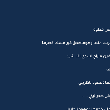
 من قطوة
ة قربت منها وهوماصدق خبر مسك خصرها
خافين ماراح تسوي لك شئ
ف
ها : عهود ناظريني
صدر تركي :....
على خصرها : عهود ناظريني