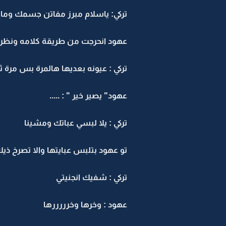
تركي: ياسلام مبرز مفاتن جسمك وما
عهود انحرجت من طريقة كلامه ونظراته
تركي : عيونه بعديها هالمرة بس مرة 
عهود" يصير خير " : .....
تركي : يلا لبسي عباتك ومشينا
تو عهود بتلبس عبايتها والا تصرخ ذيك
تركي : شفيك انجنيتي
عهود : وخرها وخرررررها