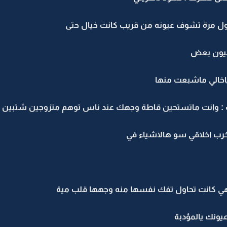
ول مرة تشوف عيونه من قريب كانت خيال حتى
 عيون بعض
ياخالي ماشبعت منها
تك : وانت ماتستحين قاطة وجهك عند ناس توهم متزوجين شتبين
تخرب اخلاقي سو هالاشياء في
وهي كانت تحاول تفك نفسها منه وجهها قلب مية
يونك يالمؤدبة