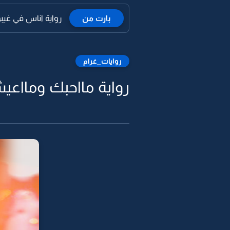
بارت من
رواية اناس في غيبوبة
روايات_غرام
رواية مااحبك ومااعيش