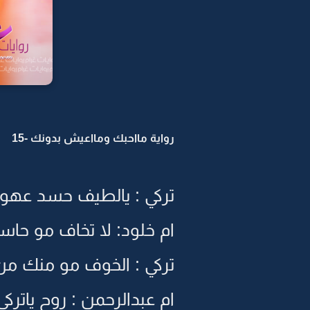
رواية مااحبك ومااعيش بدونك -15
تركي : يالطيف حسد عهود قل
ام خلود: لا تخاف مو حاس
تركي : الخوف مو منك من
ام عبدالرحمن : روح ياترك