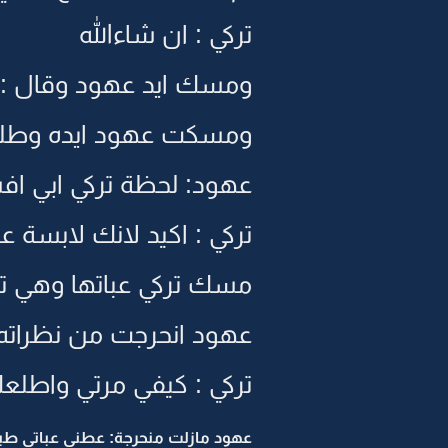
تركي : ان شاءالله
ومسك ايد عهود وقال : ي
ومسكت عهود ايده وطل
عهود: لحظة تركي ابي افس
تركي : اكيد لانك لابسة
مسك تركي عباتها وهي تف
عهود انحرجت من نظراته :
تركي : كيفي مرتي واطلع
عهود مازلت منحرجة: عطني عباتي ط