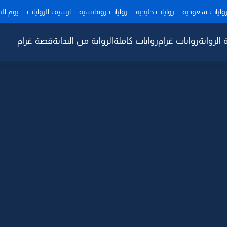
وايات سعودية
روايات خليجيه
روايات رومانسية
ارشيف الروايات
يوم ال
 الرواية
روايات غرام
روايات كاملة
الرواية من البداية
قصة غرام