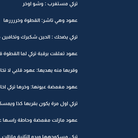
تركي مستغرب : وشو اوخر
عهود وهي تاشر: القطوة وخررررها
تركي يضحك : الحين شكبرك وتخافين
عهود تعلقت برقبة تركي لما القطو
وقربها منه يهديها: عهود قلبي لا ت
عهود مغمضة عيونها: وخرها تركي اخا
تركي اول مرة يكون بقربها كذا ويمسك
عهود مازلت مغمضة وحاطة راسها على 
تركي مسكوجهها ويده الثانية مازالت 