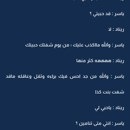
ياسر : قد حبيتي ؟
ريناد : لا
ياسر : والله مااكذب عليك ؛ من يوم شفتك حبيتك
ريناد : ههههه كثر منها
ياسر : والله من جد احس فيك براءه وثقل وعاقله ماقد
شفت بنت كذا
ريناد : ياحبي لي
ياسر : انتي متى تنامين ؟