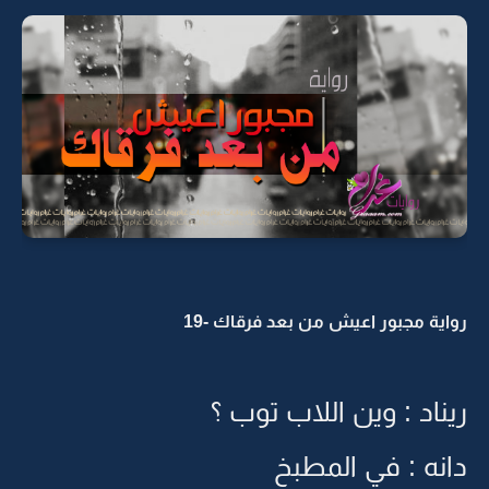
رواية مجبور اعيش من بعد فرقاك -19
ريناد : وين اللاب توب ؟
دانه : في المطبخ