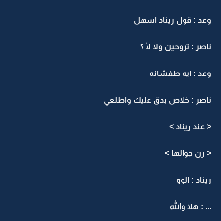
وعد : قول ريناد اسهل
ناصر : تروحين ولا لأ ؟
وعد : ايه طفشانه
ناصر : خلاص بدق عليك واطلعي
< عند ريناد >
< رن جوالها >
ريناد : الوو
... : هلا والله