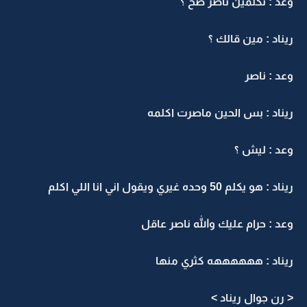
وعد : تكلمين ناصر صح ؟
ريناد : مين قالك ؟
وعد : ناصر
ريناد : بس الحين ماصرت اكلمه
وعد : ليش ؟
ريناد : هو يكلم 50 وحده غيري ويقول اني انا اللي اكلم
وعد : حرام عليك والله ناصر عاقل
ريناد : ههههههه كثري منها
< رن جوال ريناد >