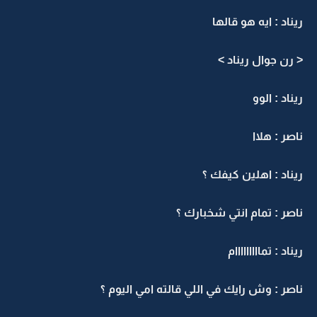
ريناد : ايه هو قالها
< رن جوال ريناد >
ريناد : الوو
ناصر : هلاا
ريناد : اهلين كيفك ؟
ناصر : تمام انتي شخبارك ؟
ريناد : تمااااااااام
ناصر : وش رايك في اللي قالته امي اليوم ؟