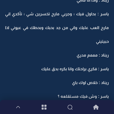
ريناد : واذا انا ماابي
ياسر : بحاول فيك ؛ وجربي مارح تخسرين شي ؛ تأكدي اني
مارح العب عليك واني من جد بحبك وبحطك في عيوني اذا
حبيتيني
ريناد : مممم مدري
ياسر : فكري براحتك وانا بكره بدق عليك
ريناد : خلاص اوك باي
ياسر : وش فيك مستقلعه ؟
ريناد : هههههههه لا بروح انام