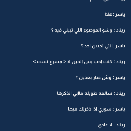
ياسر :هلاا
ريناد : وشو الموضوع اللي تبيني فيه ؟
ياسر :انتي تحبين احد ؟
ريناد : كنت احب بس الحين لا < مسرع نست >
ياسر : وش صار بعدين ؟
ريناد : سالفه طويله ماابي اتذكرها
ياسر : سوري اذا ذكرتك فيها
ريناد : لا عادي