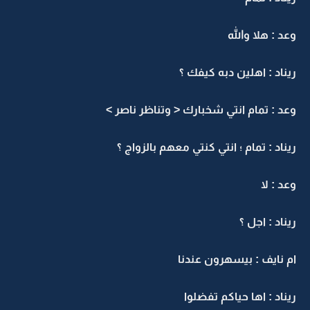
وعد : هلا والله
ريناد : اهلين دبه كيفك ؟
وعد : تمام انتي شخبارك < وتناظر ناصر >
ريناد : تمام ؛ انتي كنتي معهم بالزواج ؟
وعد : لا
ريناد : اجل ؟
ام نايف : بيسهرون عندنا
ريناد : اها حياكم تفضلوا