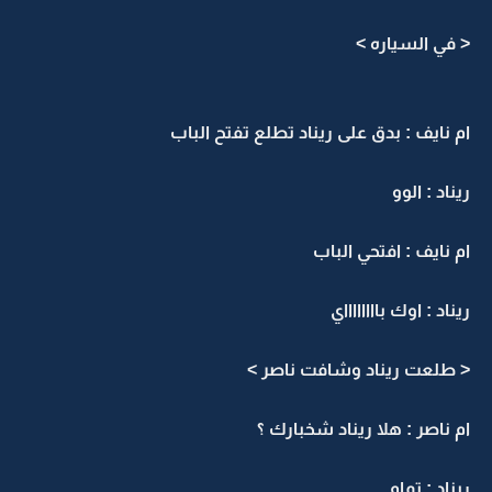
< في السياره >
ام نايف : بدق على ريناد تطلع تفتح الباب
ريناد : الوو
ام نايف : افتحي الباب
ريناد : اوك بااااااااي
< طلعت ريناد وشافت ناصر >
ام ناصر : هلا ريناد شخبارك ؟
ريناد : تمام