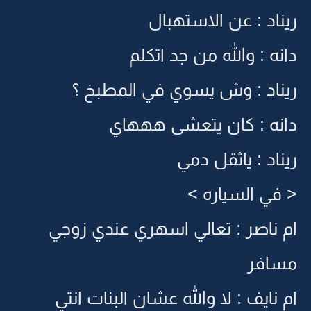
ريناد : عن الاستهبال
دانه : والله من جد اتكلم
ريناد : وش يسوي في المطبخ ؟
دانه : كان يتعشى هههاي
ريناد : ياثقل دمي
< في السياره >
ام ناصر : تعالي اسهري عندي زوجي
مسافر
ام نايف : لا والله عشان البنات انتي