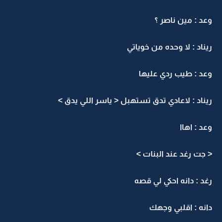
وعد : مين ناصر ؟
ريناد : لا وحده من خوياتي
وعد : طيب ردي عليها
ريناد : لاعادي تدق تستهبل < ياسر اللي يدق >
وعد : اهاا
< جت رغد عند البنات >
رغد : دانه احكي لي قصه
دانه : اقلبي وجهك