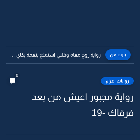
بارت من
رواية روح معاه وخلني استمتع بنغمة بكاي -70
0
روايات_غرام
رواية مجبور اعيش من بعد
فرقاك -19