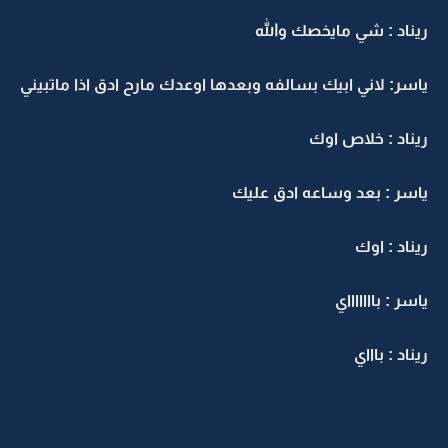
ريناد : شي مايخصك والله
ياسر: لاني ابيك بسالفه وبعدها اوعدك مارح ادق اذا ماتبيني
ريناد : خلاص اوك
ياسر : بعد وساعه ادق عليك
ريناد : اوك
ياسر : باااااااي
ريناد : باااي