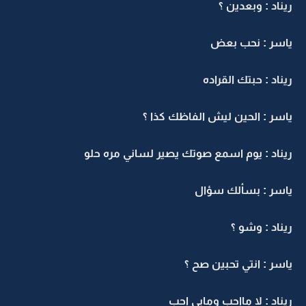
ريناد : وبعدين ؟
ياسر : نحب بعض
ريناد : حبتك القراده
ياسر : الحين ليش الفاظك كذا ؟
ريناد : يوم اسمع صوتك يصير لساني مره حلو
ياسر : بسألك سؤال
ريناد : وشو ؟
ياسر : انتي تحبين صح ؟
ريناد : لا مااحب ومابي احب