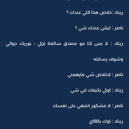
ريناد :خلاص هذا اللي عندك ؟
ناصر : ليش عندك شي ؟
ريناد : لا بس اذا مو مصدق سالفة تركي ؛ بوريك جوالي
وشوف رسايله
ناصر : لاخلاص شي مايهمني
ريناد : اوكي بكيفك تبي شي
ناصر : لا مشكور انتبهي على نفسك
ريناد : اوك بااااااي