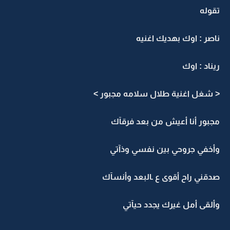
تقوله
ناصر : اوك بهديك اغنيه
ريناد : اوك
< شغل اغنية طلال سلامه مجبور >
مجبور أنا أعيش من بعد فرقآك
وأخفي جروحي بين نفسي وذآتي
صدقني راح أقوى ع ـالبعد وأنسآك
وألقى أمل غيرك يجدد حيآتي