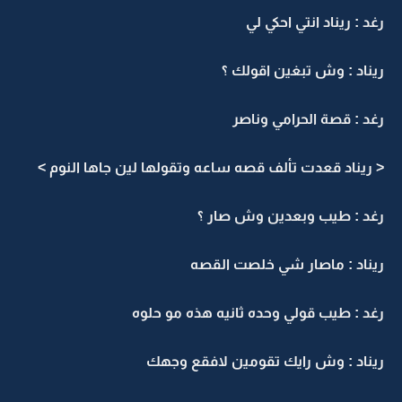
رغد : ريناد انتي احكي لي
ريناد : وش تبغين اقولك ؟
رغد : قصة الحرامي وناصر
< ريناد قعدت تألف قصه ساعه وتقولها لين جاها النوم >
رغد : طيب وبعدين وش صار ؟
ريناد : ماصار شي خلصت القصه
رغد : طيب قولي وحده ثانيه هذه مو حلوه
ريناد : وش رايك تقومين لافقع وجهك