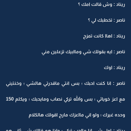
ريناد : وش قالت امك ؟
ناصر : تخطبك لي ؟
ريناد : اهاا كانت تمزح
ناصر : ايه بقولك شي وماابيك تزعلين مني
ريناد : اوك
ناصر : انا كنت احبك ؛ بس انتي ماقدرتي هالشي ؛ وخنتيني
مع اعز خويائي ؛ بس والله تركي نصاب ومايحبك ؛ ويكلم 150
وحده غيرك ؛ ولو اني مااعزك مارح اقولك هالكلام
ريناد : اول شي انا مااحب تركي ؛ واذا هو قالك شي ثاني هو