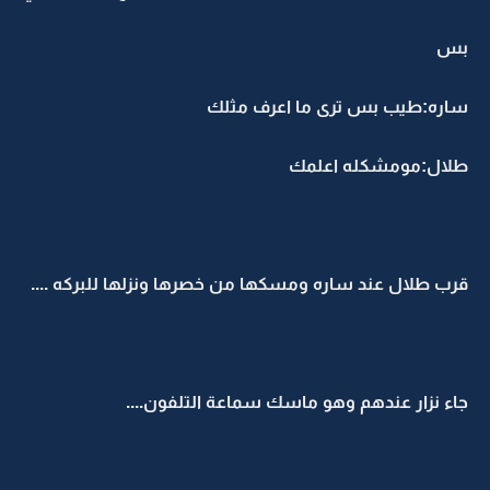
بس
ساره:طيب بس ترى ما اعرف مثلك
طلال:مومشكله اعلمك
قرب طلال عند ساره ومسكها من خصرها ونزلها للبركه ....
جاء نزار عندهم وهو ماسك سماعة التلفون....