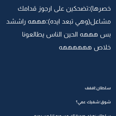
خصرها):تضحكين على ارجوز قدامك
مشاعل(وهي تبعد ايده):هههه راششد
بس هههه الحين الناس يطالعونا
خلاص ههههههه
سلطان:اففف
شوق:شفيك عمي؟
سلطان:هذي صديقتك مسويه لنا مسرحيه