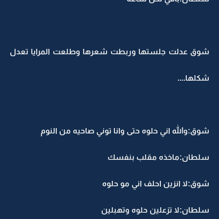
شوق عدلت جلستها وربطت شعرها وطلعت المرايا تعدل
شكلها....
شوق:والله اني حلوه حتى وانا توني صاحيه من النوم
سلطان:ماخذه مقلب بنفسك
شوق:لا انزين احلف اني مو حلوه
سلطان:لا تزعلين حلوه وتهبلين