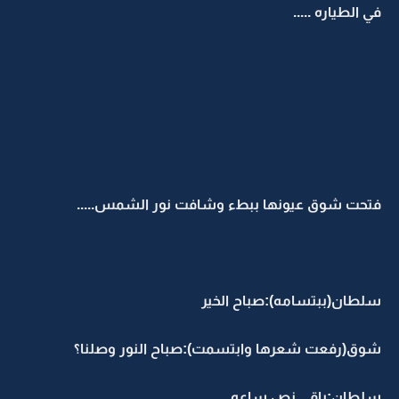
في الطياره .....
فتحت شوق عيونها ببطء وشافت نور الشمس.....
سلطان(ببتسامه):صباح الخير
شوق(رفعت شعرها وابتسمت):صباح النور وصلنا؟
سلطان:باقي نص ساعه