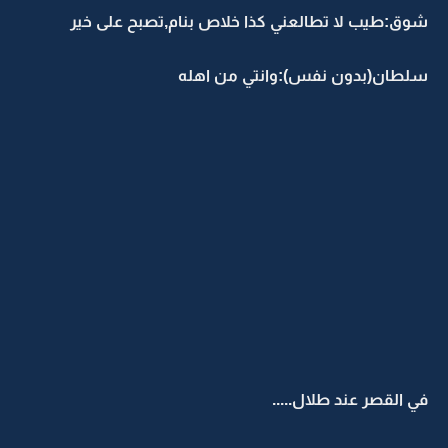
شوق:طيب لا تطالعني كذا خلاص بنام,تصبح على خير
سلطان(بدون نفس):وانتي من اهله
في القصر عند طلال.....