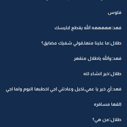
فلوس
فهد:هههههه الله يقطع ابليسك
طلال:ما علينا منها,قولي شفيك مضايق؟
فهد:والله ياطلال منقهر
طلال:خير انشاء لله
فهد:أي خير يا عمي,تخيل وعادتني اجي اخطبها اليوم ولما اجي
القها مسافره
طلال:من هي؟