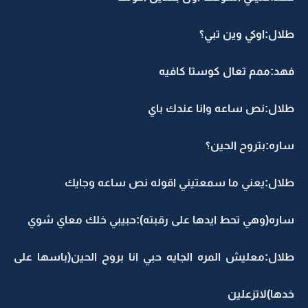
طلال:اوكي وين تبي؟
فهد:ممم تعال كوستا كافيه
طلال:نص ساعه وانا عندك باي
ساره:بتروح الحين؟
طلال:يعني ما سمعتيني اقوله نص ساعه وجايك
ساره(وهي تحط ايدها على رقبته):حبيبي خلك معاي شوي
طلال:معليش المره الجايه حبي انا بروح الحين(باسها على
خدها)لاتزعلين