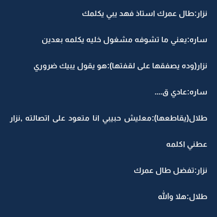
نزار:طال عمرك استاذ فهد يبي يكلمك
ساره:يعني ما تشوفه مشغول خليه يكلمه بعدين
نزار(وده يصفقها على لقفتها):هو يقول يبيك ضروري
ساره:عادي ق....
طلال(يقاطعها):معليش حبيبي انا متعود على اتصالته ,نزار
عطني اكلمه
نزار:تفضل طال عمرك
طلال:هلا والله