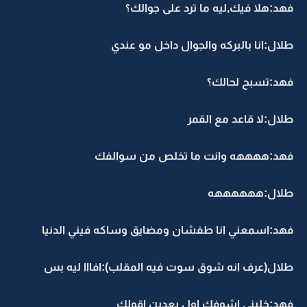
فهد:هلا فيك,ليه ما ترد على جوالك؟
طلال:انا بالبركه والجوال داخل مو عندي
فهد:تسبح لحالك؟
طلال:لا قاعد مع القمر
فهد:ههههه وانت ما تخلص من سوالفك
طلال:ههههههه
فهد:اسمعني انا طفشان ومضايق وساكه فيني الدنيا
طلال(عرف انه شوق سوت فيه المقلب):افااا ليه بس
فهد:خليني اشوفك اول بعدين اقولك