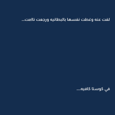
لفت عنه وغطت نفسها بالبطانيه ورجعت ناامت...
في كوستا كافيه....