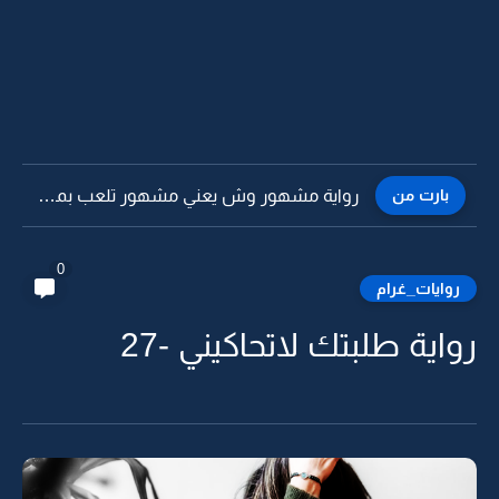
بارت من
رواية مشهور وش يعني مشهور تلعب بمشاعري لا منت معذور...
0
روايات_غرام
رواية طلبتك لاتحاكيني -27