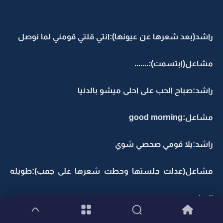
راشد(بعد شعرها عن عيونها):انتي قلتي قومني لما نوصل
مشاعل(ابتسمت):.......
راشد:صباح الحب على احلى ميشو بالدنيا
مشاعل:good morning
راشد:يلا قومي صحصي شوي
مشاعل(عدلت جلستها وحطت شعرها على جمب):طويله
الرحله