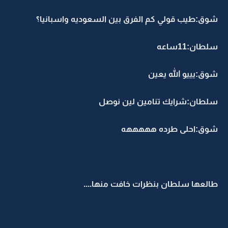
شوق:طيب قولي كم الفرق بين السعوديه واسبانيا؟
سلطان:11ساعه
شوق:يييو الله يعين
سلطان:شرايك تنامين لين نوصل
شوق:احلى طرده هههههه
طالعها سلطان بنظرات خافت منها....