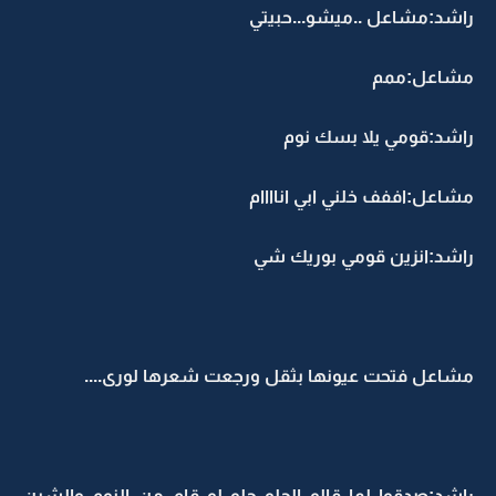
راشد:مشاعل ..ميشو...حبيتي
مشاعل:ممم
راشد:قومي يلا بسك نوم
مشاعل:اففف خلني ابي اناااام
راشد:انزين قومي بوريك شي
مشاعل فتحت عيونها بثقل ورجعت شعرها لورى....
راشد:صدقوا لما قالو الحلو حلو لو قام من النوم والشين