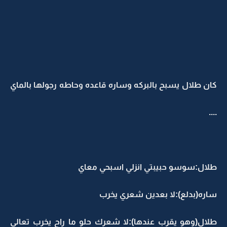
كان طلال يسبح بالبركه وساره قاعده وحاطه رجولها بالماي
....
طلال:سوسو حبيبتي انزلي اسبحي معاي
ساره(بدلع):لا بعدين شعري يخرب
طلال(وهو يقرب عندها):لا شعرك حلو ما راح يخرب تعالي