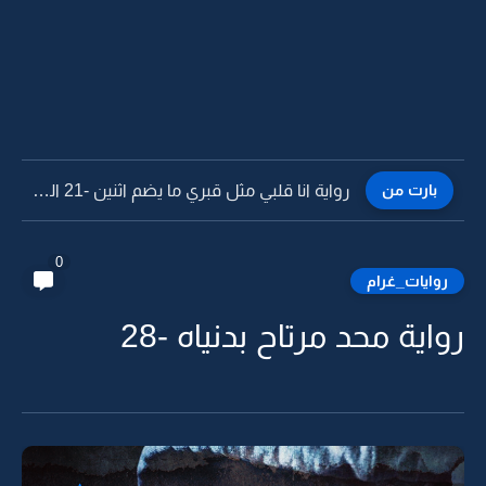
بارت من
رواية انا قلبي مثل قبري ما يضم اثنين -21 البارت...
0
روايات_غرام
رواية محد مرتاح بدنياه -28