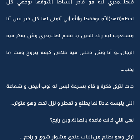
فيها...مدري ليه مو قادر أنساها أشوفها بوجهي كل
لحظه(تنهد)الله يوفقها والله أني أتمنى لها كل خير بس أنا
مستغرب ليه زياد للحين ما تقدم لها..مدري وش يفكر فيه
الرجال...و أنا وش دخلني فيه خلاص كيفه يتزوج وقت ما
يحب...
جات لتركي فكرة و قام بسرعة لبس له ثوب أبيض و شماغة
اللي يلبسه عادتا لما يطلع و تعطر و نزل تحت وهو متوتر...
نهى اللي كانت قاعدة بالصالة:وين رايح؟
تركي وهو يطلع من الباب:عندي مشوار شوي و راجع...