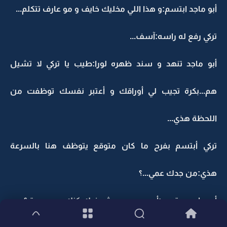
أبو ماجد ابتسم:و هذا اللي مخليك خايف و مو عارف تتكلم...
تركي رفع له راسه:آسف...
أبو ماجد تنهد و سند ظهره لورا:طيب يا تركي لا تشيل
هم...بكرة تجيب لي أوراقك و أعتبر نفسك توظفت من
اللحظة هذي...
تركي أبتسم بفرح ما كان متوقع يتوظف هنا بالسرعة
هذي:من جدك عمي...؟
أبو ماجد مبتسم:أي من جدي وش فيك كنك مو مصدق؟