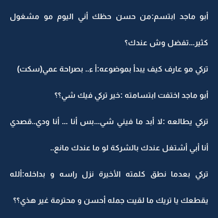
أبو ماجد ابتسم:من حسن حظك أني اليوم مو مشغول
كثير...تفضل وش عندك؟
تركي مو عارف كيف يبدأ بموضوعه:أ ء.. بصراحة عمي(سكت)
أبو ماجد اختفت ابتسامته :خير تركي فيك شي؟؟
تركي يطالعه :لا أبد ما فيني شي...بس أنا ... أنا ودي..قصدي
أنا أبي أشتغل عندك بالشركة لو ما عندك مانع..
تركي بعدما نطق كلمته الأخيرة نزل راسه و بداخله:ألله
يقطعك يا تريك ما لقيت جمله أحسن و محترمة غير هذي؟؟