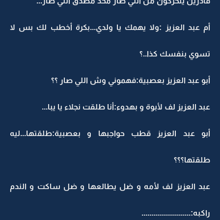
قادرين يتحركون من اللي صار محد مصدق اللي صار...
أم عبد العزيز :ولا يهمك يا ولدي...بكرة أخطب لك بس لا
تسوي بنفسك كذا..؟
أبو عبد العزيز بعصبية:فهموني وش اللي صار ؟؟
عبد العزيز لف لأبوة و بهدوء:أنا طلقت نجلاء يا يبا...
أبو عبد العزيز قطب حواجبها و بعصبية:طلقتها...ليه
طلقتها؟؟؟
عبد العزيز لف لأمه و ضل يطالعها و ضل ساكت و الندم
راكبه:.........................