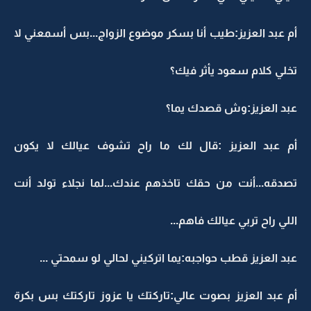
أم عبد العزيز:طيب أنا بسكر موضوع الزواج...بس أسمعني لا
تخلي كلام سعود يأثر فيك؟
عبد العزيز:وش قصدك يما؟
أم عبد العزيز :قال لك ما راح تشوف عيالك لا يكون
تصدقه...أنت من حقك تاخذهم عندك...لما نجلاء تولد أنت
اللي راح تربي عيالك فاهم...
عبد العزيز قطب حواجبه:يما اتركيني لحالي لو سمحتي ...
أم عبد العزيز بصوت عالي:تاركتك يا عزوز تاركتك بس بكرة