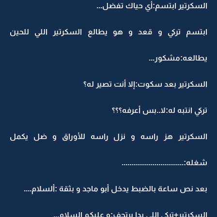
السكرتير ابتسم:أي حياك تفضل...
ابتسم تركي و قعد و هو يطالع السكرتير اللي للحين
يطالعه:مشكور...
السكرتير بعد سكوت:إلا أنت تصير له؟
تركي انتبه له:لا..بس أعرفه؟؟؟
السكرتير هز راسه و نزل راسه للأوراق و ضل يكمل
شغله:................................
بعد نص ساعة بالضبط يدخل أبو ماجد و بثقة :ألسلام....
السكرتير+تركي اللي بدا يرتجف:و عليكم السلام...