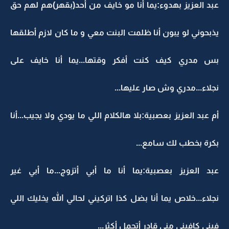
عبد العزيز بهدوء:يما أنا مو خايف من أحد(بقهر)هم لهم حق
يذبحوني لو يبون أنا ظلمت البنت معي و ما كان لازم أطلقها
بس مدري كيف كنت أفكر وقتها...يما أنا خايف على
نجلاء...مدري وش صار عليها...
أم عبد العزيز بعصبية:بلا هالكلام اللي ما يودي ولا يجيب...أنا
بكرة بخطب لك سامع...
عبد العزيز بعصبية:يما أنا ما أبي أتزوج...ما أبي غير
نجلاء...خلاص يما أنا بضل كذا اتركيني لحالي الله يخليك اللي
فيني كافيني مني قادر أتحمل أكثر...