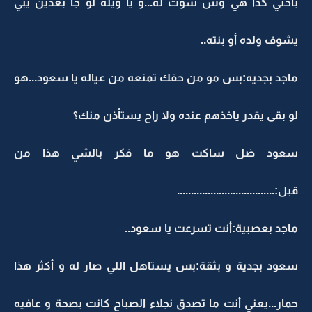
بأختي كذا هي وش سوت له...و يا ويله لو جا بعدين يبي
يشوف ولده أو بنته..
ماجد بجديه:بس مو من حقك تمنعه من عياله يا سعود...هو
لو بقى يقدر ياخذهم عنده ولا راح يستأذن منك؟
سعود ضل ساكت هو ما فكر بالشي هذا من
قبل:...................................
ماجد بعصبية:أنت تسرعت يا سعود..
سعود بجدية و بثقة:بس يستاهل اللي صار له و أكثر هذا
حمار...يعني أنت ما تصدق نجلاء الصباح كانت بصحة و عافيه