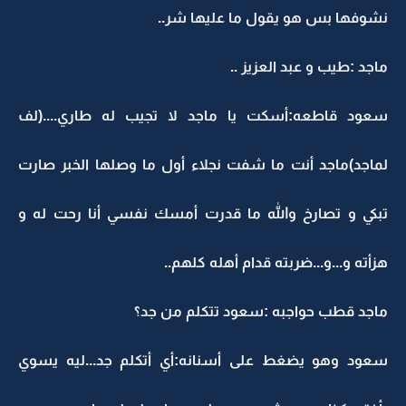
نشوفها بس هو يقول ما عليها شر..
ماجد :طيب و عبد العزيز ..
سعود قاطعه:أسكت يا ماجد لا تجيب له طاري....(لف
لماجد)ماجد أنت ما شفت نجلاء أول ما وصلها الخبر صارت
تبكي و تصارخ والله ما قدرت أمسك نفسي أنا رحت له و
هزأته و...و...ضربته قدام أهله كلهم..
ماجد قطب حواجبه :سعود تتكلم من جد؟
سعود وهو يضغط على أسنانه:أي أتكلم جد...ليه يسوي