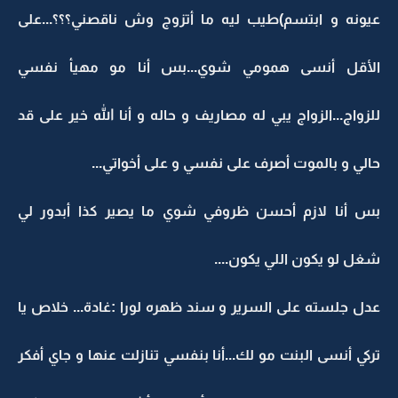
عيونه و ابتسم)طيب ليه ما أتزوج وش ناقصني؟؟؟...على
الأقل أنسى همومي شوي...بس أنا مو مهيأ نفسي
للزواج...الزواج يبي له مصاريف و حاله و أنا الله خير على قد
حالي و بالموت أصرف على نفسي و على أخواتي...
بس أنا لازم أحسن ظروفي شوي ما يصير كذا أبدور لي
شغل لو يكون اللي يكون....
عدل جلسته على السرير و سند ظهره لورا :غادة... خلاص يا
تركي أنسى البنت مو لك...أنا بنفسي تنازلت عنها و جاي أفكر