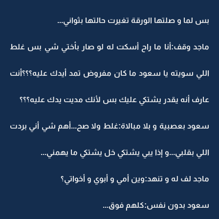
بس لما و صلتها الورقة تغيرت حالتها بثواني...
ماجد وقف:أنا ما راح أسكت له لو صار بأختي شي بس غلط
اللي سويته يا سعود ما كان مفروض تمد أيدك عليه؟؟؟أنت
عارف أنه يقدر يشتكي عليك بس لأنك مديت يدك عليه؟؟؟
سعود بعصبية و بلا مبالاة:غلط ولا صح...أهم شي أني بردت
اللي بقلبي...و إذا يبي يشتكي خل يشتكي ما يهمني...
ماجد لف له و تنهد:وين أمي و أبوي و أخواتي؟
سعود بدون نفس:كلهم فوق...