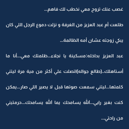
غصب عنك تروح معي نخطب لك فاهم...
طلعت أم عبد العزيز من الغرفة و نزلت دموع الرجل اللي كان
يبكي زوجته عشان أمه الظالمة...
عبد العزيز بداخله:مسكينة يا نجلاء...ظلمتك معي...أنا ما
أستاهلك..(طالع جواله)اتصلت علي أكثر من مية مرة ليتني
كلمتها...ليتني سمعت صوتها قبل لا يصير اللي صار...يمكن
كنت بغير رايي...الله يسامحك يما الله يسامحك...حرمتيني
من راحتي...