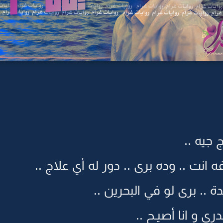
 جيه ..
ه انت .. وده برى .. دور له أي علاج ..
ة .. برى لو في البحرين ..
ي و انا أصيـح ..