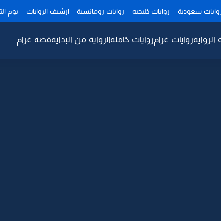
وايات سعودية
روايات خليجيه
روايات رومانسية
ارشيف الروايات
يوم ال
 الرواية
روايات غرام
روايات كاملة
الرواية من البداية
قصة غرام