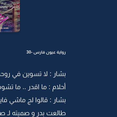
رواية عيون فارس -30
بشار : لا تسوين في روحج
أحلام : ما اقدر .. ما تشوف
بشار : قالوا لج ماشي فايد
طالعت بدر و صميته لـ صدر