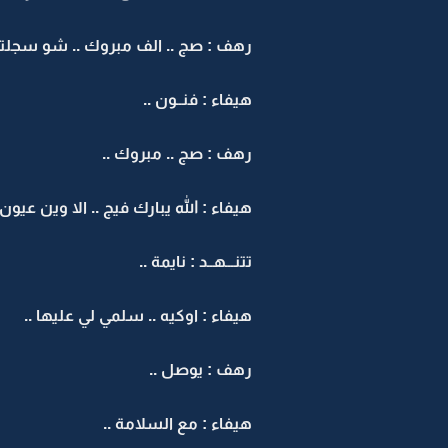
رهف : صج .. الف مبروك .. شو سجلتي
هيفاء : فنــون ..
رهف : صج .. مبروك ..
هيفاء : الله يبارك فيج .. الا وين عيون 
تتنـــهــد : نايمة ..
هيفاء : اوكيه .. سلمي لي عليها ..
رهف : يوصل ..
هيفاء : مع السلامة ..