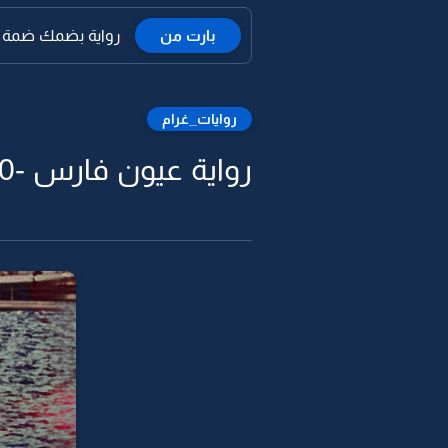
بارت من
رواية بضمك ضمة الت
روايات_غرام
رواية عيون فارس -30