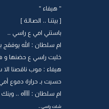
" هيفاء "
[ بيتنـا .. الصـالـة ]
باستني امي ع راسي ..
ام سلطان : الله يوفقج بن
خليت راسي ع حضنها و ه
هيفاء : موب ناقصنا الا 
حسيت بـ حرارة دموع أمي 
ام سلطان : آآآآه .. وينك ي
شلت راسي ..