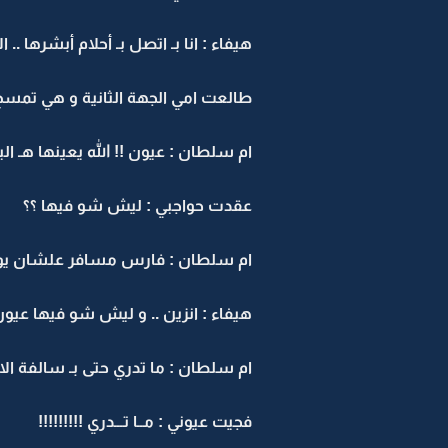
هيفاء : انا بـ اتصل بـ أحلام أبشرها .. ا
طالعت امي الجهة الثانية و هي تمسح 
ام سلطان : عيون !! الله يعينها هـ الب
عقدت حواجبي : ليش شو فيها ؟؟
ام سلطان : فارس مسافر علشان يودي ا
هيفاء : انزين .. و ليش شو فيها عيون 
ام سلطان : ما تدري حتى بـ سالفة الا
فجيت عيوني : مــا تـــدري !!!!!!!!!