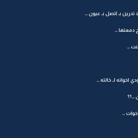
لا تدرين بـ اتصل بـ عيون ..
دمعتها ..
نت ..
خواته لـ خالته ..
..؟؟
خوات ..