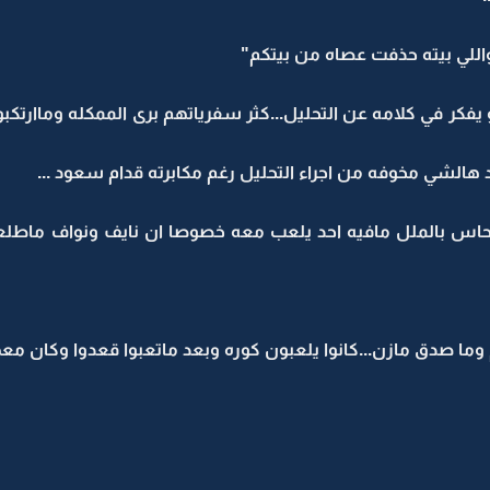
للي بيته حذفت عصاه من بيتكم"
 يفكر في كلامه عن التحليل...كثر سفرياتهم برى الممكله وماارتكب
هالشي مخوفه من اجراء التحليل رغم مكابرته قدام سعود ...
اس بالملل مافيه احد يلعب معه خصوصا ان نايف ونواف ماطلعو
ما صدق مازن...كانوا يلعبون كوره وبعد ماتعبوا قعدوا وكان م