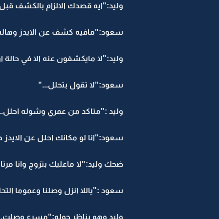
وليد:"ايه قصدك الالزام بالكشف قبل ع
سعود:"مافيه كشف عن الايدز وهالش
وليد:"لا مايكشفون عنه الا في حالة
سعود:"لا تقول بتحلل..."
وليد :"متاكد من عمري وشوله احلل...
سعود:"انا لو مكانك احلل عن الايدز حتى
ضحك وليد:"لا ماعليك بتزوج وانا مرت
سعود :"ياللا انزل وصلنا وعموما التحل
وليد وهو يناظر حوله:"مسرع وصلت...