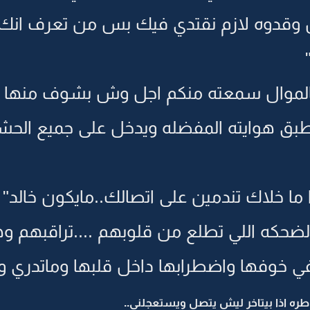
ال وقدوه لازم نقتدي فيك بس من تعرف انك 
وال سمعته منكم اجل وش بشوف منها وبع
طبق هوايته المفضله ويدخل على جميع الحشر
 ما خلاك تندمين على اتصالك..مايكون خالد"
لضحكه اللي تطلع من قلوبهم ....تراقبهم
ي خوفها واضطرابها داخل قلبها وماتدري وش 
طره اذا بيتاخر ليش يتصل ويستعجلني..