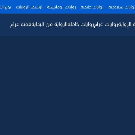
وايات سعودية
روايات خليجيه
روايات رومانسية
ارشيف الروايات
يوم ال
 الرواية
روايات غرام
روايات كاملة
الرواية من البداية
قصة غرام