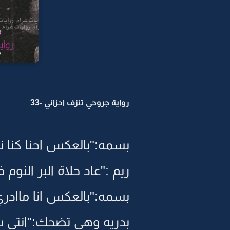
رواية جروحي تنزف احزاني -33
بسمه:"بالعكس احنا كنا نط
ريم :"عاد حلاة البر النوم ف
بسمه:"بالعكس انا ماادري
بدريه وهي تضحك:"انتي 