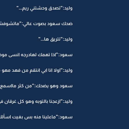
وليد:"تصدق وحشتني ريم..."
ضحك سعود بصوت عالي:"ماتشوفش و
وليد:"تتريق ها..."
سعود:"اذا تهمك لهادرجه انسى موضوع
وليد:"اولا انا ابي انتقم من فهد مه
سعود وهو يضحك:"من كثر مااسمع ه
وليد:"ازعجنا بالتوبه وهو كل غرقان
سعود:"ماعلينا منه بس بغيت اسألك در