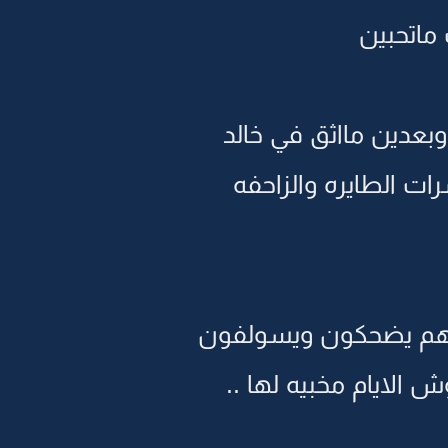
ماتحبين
دين مااثق في خالد
ات الطايره والزاحفه
 وهم يضحكون ويسولفون
الايام مخبيه لها ..