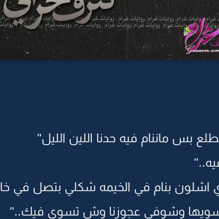
لع بس ماننام فيه حدنا اللين الليل"
يه.."
 اشلون بنام في الخيمه شكلي بتصل في خالد 
سويها وشوفي عجوزنا وش تسوي فيك.."