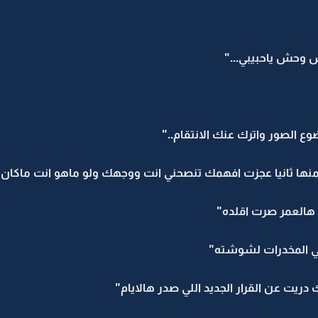
حش ياحبيبي..."
 الصور واترك عنك الانتقام.."
و منها ثانيا عجزت افهمك تنصحني انت ووجهك ولو ماهو انت ماكان
العمر صرت اقلده"
 في المخدرات لشوشته"
يت عن القرار الجديد اللي صدر هالايام"