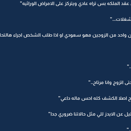
قد الملكه بس تراه عادي ويتركز على الامراض الوراثيه"
غلات..."
 ان واحد من الزوجين مهو سعودي او اذا طلب الشخص اجراء هالتحل
"
 اتزوج وانا مرتاح.."
اح اصلا الكشف كله احس ماله داعي"
يل عن الايدز للي مثل حالاتنا ضروري جدا"
"