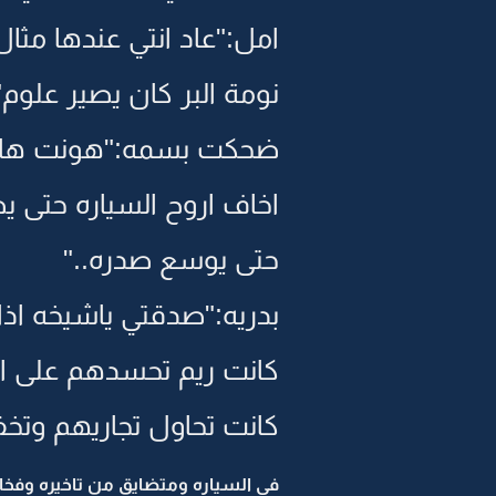
امل:"عاد انتي عندها مث
نومة البر كان يصير علوم"
ضحكت بسمه:"هونت هالم
اخاف اروح السياره حتى ي
حتى يوسع صدره.."
بدريه:"صدقتي ياشيخه اذا
كانت ريم تحسدهم على ا
كانت تحاول تجاريهم وتخف
في السياره ومتضايق من تاخيره وفخا