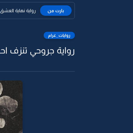
بارت من
رواية نهاية العشق ال
روايات_غرام
رواية جروحي تنزف احزان