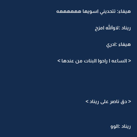
هيفاء: تتحديني اسويها ههههههه
ريناد :لاوالله امزح
هيفاء :ادري
< الساعه ا راحوا البنات من عندها >
< دق ناصر على ريناد >
ريناد :الوو