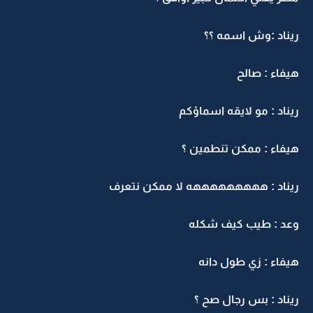
ريناد :وش اسمه ؟؟
هيفاء : صالح
ريناد : مو لايقه اسماؤكم
هيفاء : ممكن تنطمين ؟
ريناد : هههههههههه لا ممكن نتعرف
وعد : طيب كيف شكله
هيفاء : زي طول دانه
ريناد : بس رجال صح ؟