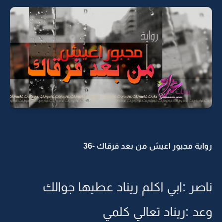
رواية مجبور اعيش من بعد فرقاك -36
ناصر :ابي اكلم ريناد عطيها جوالك
وعد :ريناد تعالي كلمي