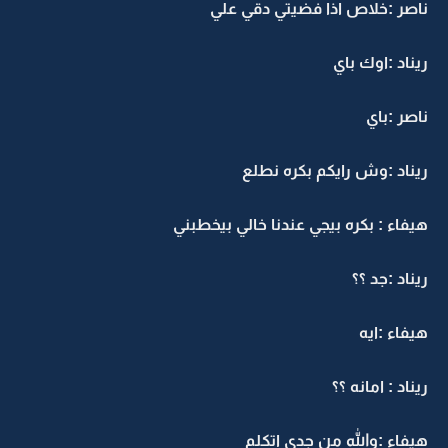
ناصر :خلاص اذا فضيتي دقي علي
ريناد :اوك باي
ناصر :باي
ريناد :وش رايكم بكره نطلع
هيفاء : بكره بيجي عندنا خالي بيخطبني
ريناد :جد ؟؟
هيفاء :ايه
ريناد : امانه ؟؟
هيفاء :والله من جدي اتكلم