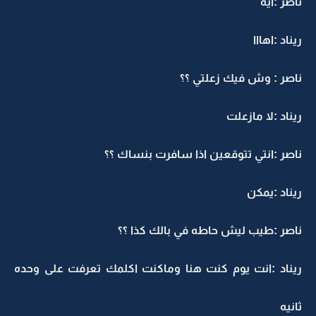
ناصر :ايه
ريناد :اهااا
ناصر : وش فيك زعلتي ؟؟
ريناد :لا مازعلت
ناصر :انتي تتوقعين اذا سافرت بنساك ؟؟
ريناد :يمكن
ناصر :طيب ليش حاطه في بالك كذا ؟؟
ريناد :انت يوم كنت هنا وماكنت اكلمك تعرفت على وحده
ثانيه