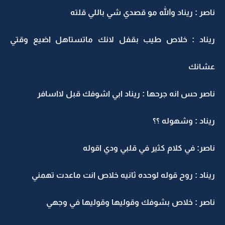
ناصر : ريناد والله مو قصدي شي باللي قلته
ريناد : خلاص طيب بقفل لانك ماتستاهل اضيع وقتي
عشانك
ناصر حس انه جرحها : ريناد ابي اشوفك قبل لااسافر
ريناد : وشهوله ؟؟
ناصر: في كلام كثير في قلبي ودي اقوله
ريناد : روح قوله لوحده ثانيه خلاص انت ماعدت تهمني
ناصر : خلاص بشوفك وقوليها وقوليها في وجهي