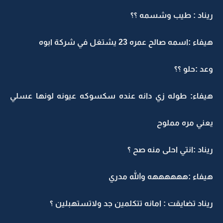
ريناد : طيب وشسمه ؟؟
هيفاء :اسمه صالح عمره 23 يشتغل في شركة ابوه
وعد :حلو ؟؟
هيفاء: طوله زي دانه عنده سكسوكه عيونه لونها عسلي
يعني مره مملوح
ريناد :انتي احلى منه صح ؟
هيفاء :ههههههه والله مدري
ريناد تضايقت : امانه تتكلمين جد ولاتستهبلين ؟