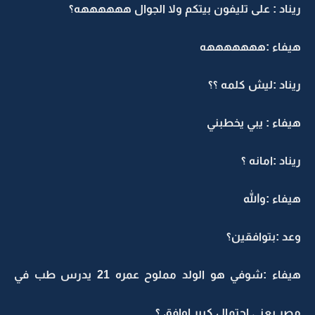
ريناد : على تليفون بيتكم ولا الجوال ههههههه؟
هيفاء :هههههههه
ريناد :ليش كلمه ؟؟
هيفاء : يبي يخطبني
ريناد :امانه ؟
هيفاء :والله
وعد :بتوافقين؟
هيفاء :شوفي هو الولد مملوح عمره 21 يدرس طب في
مصر يعني احتمال كبير اوافق ؟