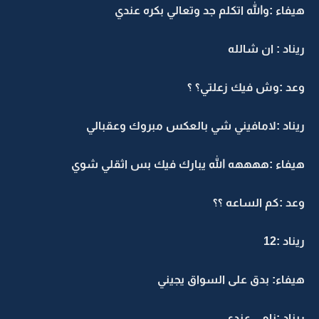
هيفاء :والله اتكلم جد وتعالي بكره عندي
ريناد : ان شالله
وعد :وش فيك زعلتي؟ ؟
ريناد :لامافيني شي بالعكس مبروك وعقبالي
هيفاء :ههههه الله يبارك فيك بس اثقلي شوي
وعد :كم الساعه ؟؟
ريناد :12
هيفاء: بدق على السواق يجيني
ريناد :نامي عندي