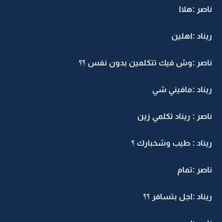
ناصر :هلاا
ريناد :اهلين
ناصر :وش فيك تتكلمين بدون نفس ؟؟
ريناد :مافيني شي
ناصر : ريناد تكلمي زين
ريناد : طيب وشخبارك ؟
ناصر :تمام
ريناد :اجل بتسافر ؟؟