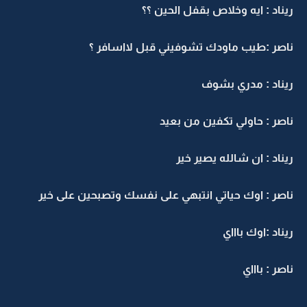
ريناد : ايه وخلاص بقفل الحين ؟؟
ناصر :طيب ماودك تشوفيني قبل لااسافر ؟
ريناد : مدري بشوف
ناصر : حاولي تكفين من بعيد
ريناد : ان شالله يصير خير
ناصر : اوك حياتي انتبهي على نفسك وتصبحين على خير
ريناد :اوك باااي
ناصر : باااي