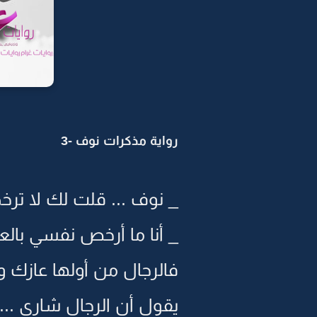
رواية مذكرات نوف -3
_ نوف ... قلت لك لا تر
_ أنا ما أرخص نفسي بالع
فالرجال من أولها عازك وع
يقول أن الرجال شاري ...