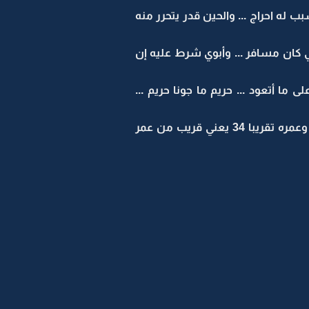
له احراج ... والحين قدر يتحرر منه
ي كان مسافر ... وأبوي شرط عليه إن
ا أتعود ... حريم ما جونا حريم ...
صاجين يعني يجون يخطبوني من نفسي ... الرياجيل كافي ... عرفت من أبوي أنه الولد اسمه (سامي) ... وعمره تقريبا 34 يعني قريب من عمر