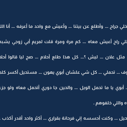
.. أخلي جراح ... وأطلع عن بيتنا ... وأعيش مع واحد ما أعرفه ... أنا ا
للي راح أعيش معاه ... كم مرة ومرة قلت لمريم أبي زوجي يش
لان ... ليش ؟... كل هذا طلع أحلام ... صج ليا قالوا أحلام
عليه يا نوف ... تحملي ... كل شي علشان أبوي يهون ... مستحيل أكسر ك
ي يا ما تحمل الويل ... والحين جا دوري أتحمل معاه ولو جزء 
 واللي خلفوهم .
ل ... وكنت أحسسه إني فرحانة بقراري ... أكثر واحد أقدر أكذب علي