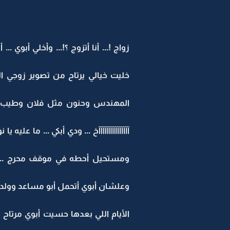
زواج !... أنا أتزوج ؟!... وأخلي أبوي .
خليت خيالي يرتاح من تصوير زوجي ا
المهندس وحنون مثل فلان وطيب مثل ع
آآآآآآآآآآآآآآآخ ... ودي أبكي ... ما 
ومستحيل أحطه في موقف محرج ... أبو
وعلشان أبوي أتحمل أبو مساعد وولده
الأيام اللي بعدها حسيت أبوي مرتاح حي