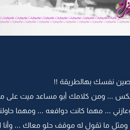
خصين نفسك بهالطريقة !!
كس ... ومن كلامك أبو مساعد ميت على ما تو
ازني ... مهما كانت دوافعه ... ومهما حاولنا
 ومثل ما تقول له موقف حلو معاك ... وأنا 