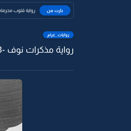
بارت من
رواية قلوب محرمة ع
روايات_غرام
رواية مذكرات نوف -3