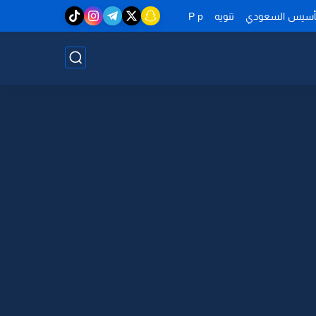
تأسيس السعودي
تنويه
P p