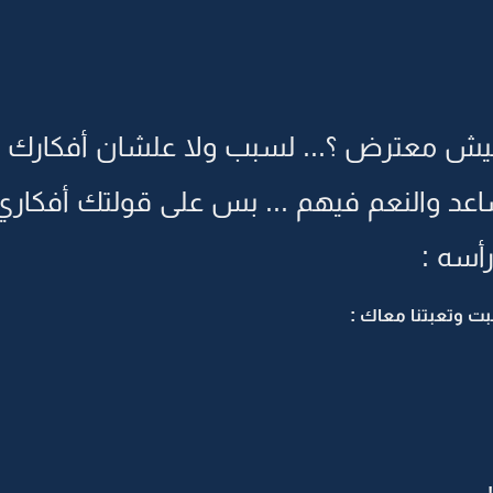
ت ليش معترض ؟... لسبب ولا علشان أفكارك 
مساعد والنعم فيهم ... بس على قولتك أفكاري 
أسه :
بت وتعبتنا معاك :