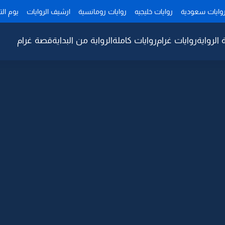
وايات سعودية
روايات خليجيه
روايات رومانسية
ارشيف الروايات
يوم ال
 الرواية
روايات غرام
روايات كاملة
الرواية من البداية
قصة غرام