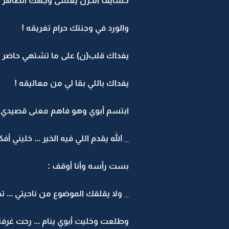
حسايف الحزن يغشى وجهك الطاهر !
والورد في وجنتك حرام تغريقه !
يفداك قلب(ن) على ما تشتهي حاضر !
يفداك باللي بقا لي من معاليقه !
ابتسم أبوي وهو فاهم معنى قصيدي :
_ الله يقدم اللي فيه الخير ... خليني أفك
بست رأسه وأنا أوقف :
_ ولا يقلقك الموضوع من ناحيتي ... تص
وطلعت وخليت أبوي ينام ... رحت غرفتي