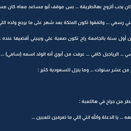
كان يحب أتزوج بهالطريقة ... بس موقف أبو مساعد معاه كان مسبب 
ني رسمي ... واتفقوا تكون الملكة بعد شهر على ما يرجع ولده الل
ول سنة بالجامعة راح تكون صعبة علي ويبيني أقضيها عنده على م
ر من عشر سنوات ... وما ينزل للسعودية كثير :
طر من جراح في هاللعبة :
الدعلة والله انتي اللي ما تعرفين تلعبين ...