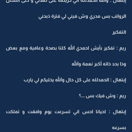
إبتهال : والله الحمدلله اني حريصة على صلاتي و حتى السنن
الرواتب بس مدري وش فيني لي فترة ذبحني
التفكير
ريم : تفكير بأيش احمدي الله كلنا بصحة وعافية ومع بعض
وذا بحد ذاته أكبر نعمة والله
إبتهال : الحمدلله على كل حال والله يخليكم لي يارب
ريم : وش فيك بس ...؟
إبتهال : احيانا احس اني تسرعت يوم وافقت و تملكت
بسرعه