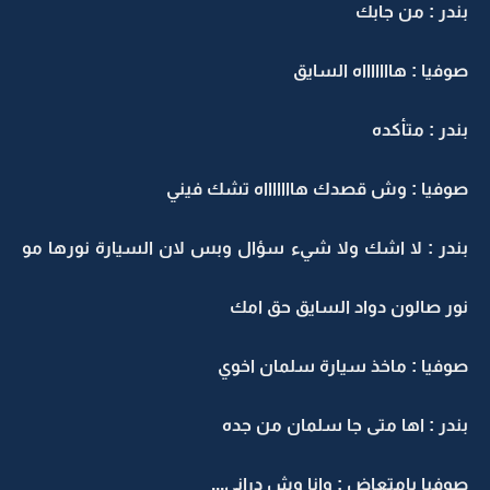
بندر : من جابك
صوفيا : هاااااااه السايق
بندر : متأكده
صوفيا : وش قصدك هاااااااه تشك فيني
بندر : لا اشك ولا شيء سؤال وبس لان السيارة نورها مو
نور صالون دواد السايق حق امك
صوفيا : ماخذ سيارة سلمان اخوي
بندر : اها متى جا سلمان من جده
صوفيا بإمتعاض : وانا وش دراني...