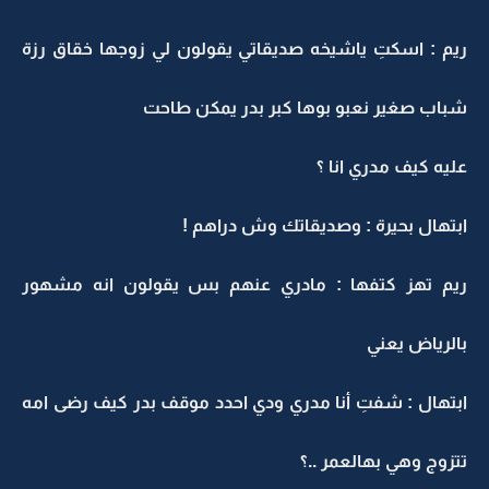
ريم : اسكتِ ياشيخه صديقاتي يقولون لي زوجها خقاق رزة
شباب صغير نعبو بوها كبر بدر يمكن طاحت
عليه كيف مدري انا ؟
ابتهال بحيرة : وصديقاتك وش دراهم !
ريم تهز كتفها : مادري عنهم بس يقولون انه مشهور
بالرياض يعني
ابتهال : شفتِ أنا مدري ودي احدد موقف بدر كيف رضى امه
تتزوج وهي بهالعمر ..؟