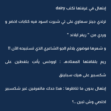
إبتهال في غرفتها تكتب dairy
ترتدي جينز سماوي على تي شيرت اسود فيه كتابات اخضر و
وردي من " ريفر ايلاند "
و شعرها فوضوي يلائم الجو الشاعري الذي تستبيحه الآن !!
ريم بلقافتها المعتادهـ : اووخس يأنتِ بتغطين على
شكسبير على هيك سبلينق
إبتهال بدون ما تناظرها : هذا حدك ماتعرفين غير شكسبير
اخلصي وش تبين ..؟