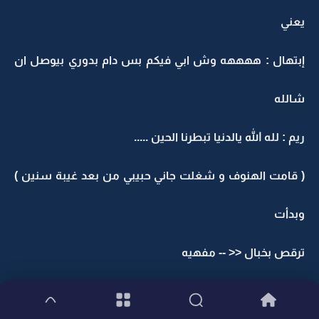
يعني
إبتهال : ههههه وش ابي فيكم بس دام بدوري بيوصل ان
شالله
ريم : لله الله يالدنيا تبطرنا الحين .....
( قامت الهنوف و شغلت جاني حبيبي من بعد غيبة سنين )
وبدأت
ترقص بخبال << -- مفهيه
تغريد : الله يخلف عليك على هالرقص ههههه وش بقيتِ