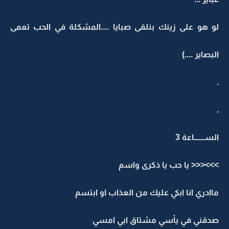
لو هو على زينك بنلقى صبايا ....المشكلة في الحب تعمى
البصاير ....)
.
.
الســـــــاعة 3
>>><<< يا حب يا ذكرى واسم
ماادري انا ابكي عليك من العذاب او ابتسم
صدقني في يأسي مشتاق ابي امسي