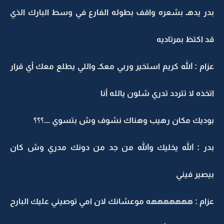
بدر يدهـ بشعره واقف بطوله الفارع في وسط البارك الذي
قد اكتظ بمرتاديه
عزام : الله كريم استخير وربي معكـ واللي يطلع معك أي قرار
اتخذه لا تتردد تدري شلون يالله أنا
بوديك مكان رهيب وهناك نشوف وش بتسوي ...؟؟؟
بدر : الله يخليك والله من جد من دونك مدري وش كان
بيصير فيني
عزام : هههههههه موعشانك لان امي توصيني عليك البارح