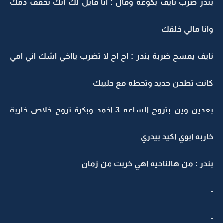
بندر ضرب نايف بكوعه وقال : انا قايل لك انك تخفف دمك
وانا مالي خلقك
نايف يمسح ضربة بندر : اح اح لا تضرب يااخي اشك اني امي
كانت تطحن حديد وتحطه مع حليبك
بعدين وين بتروح الساعه 3 اخمد وبكرة تروح خلاص خاربة
خاربه ابوي اكيد بيدري
بندر : من هالناحيه اهي خربت من زمان
-
-