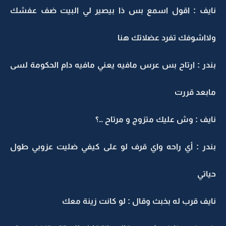
نايف : اقول اسمع بس ذا بيصير لي البيت ضف عفشك
ولااشوفك تفرد عضلاتك هنا
بندر : ارتاح بس عرس مافيه يعني مافيه دام الحكومة لسى
مابعد قررت
نايف : وش عليك متزوج و مرتاح ..؟
بندر : أي راحه واي قرف لو على كيفي ضليت عزوبي طول
حياتي
نايف قرب له بخبث وقال : لو كانت زينة معك