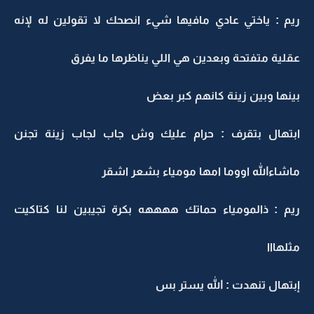
ريم : ياختي عادي مافيها شيء انصحك لا تقولين له لإنه
عقلية متفتحة وبعدين هي اللي يناظرها ما يفرق
بينها وبين زينة كانهم كبر بعض
ابتهال بتقرف : حرام عليك وش جاب لجاب زينة تجنن
ماشاءالله اووما امها مومياء بشعر اشقر
ريم : ذالمومياء حماتك ههههه بكرة تجيبين لنا كتاكيت
مثلهااا
إبتهال تنهدت : الله يستر بس