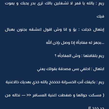
ريم : يالله يا قمر لا تشغلين بالك ترى بدر يحبك و يموت
فيك
إبتهال خجلت : يؤ و انا وش اقول اعشقه بجنون بهبال
...بجهز له مفاجأة إذا وصل بإذن الله
ريم بلقافتها : وش المفاجأه ؟
ابتهال : احلفي بس مصدقة بقولك يعني
ريم : بكيفك أنتِ الخسرانة خخخخخ يالله خذي بهديك ذالاغنية
( مسكت جوالها و ضغطت اغنية المسافر << --- نذاله من
جد خخخ ))