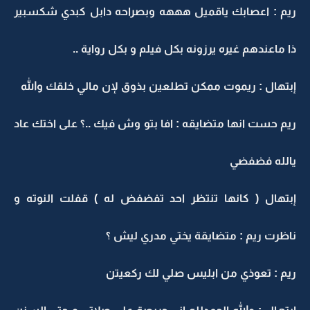
ريم : اعصابك ياقميل هههه وبصراحه دابل كبدي شكسبير
ذا ماعندهم غيره يرزونه بكل فيلم و بكل رواية ..
إبتهال : ريموت ممكن تطلعين بذوق لإن مالي خلقك والله
ريم حست انها متضايقه : افا بتو وش فيك ..؟ على اختك عاد
يالله فضفضي
إبتهال ( كانها تنتظر احد تفضفض له ) قفلت النوته و
ناظرت ريم : متضايقة يختي مدري ليش ؟
ريم : تعوذي من ابليس صلي لك ركعيتن